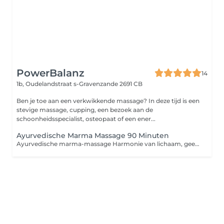
PowerBalanz
14
1b, Oudelandstraat
s-Gravenzande 2691 CB
Ben je toe aan een verkwikkende massage? In deze tijd is een
stevige massage, cupping, een bezoek aan de
schoonheidsspecialist, osteopaat of een ener...
Ayurvedische Marma Massage 90 Minuten
Ayurvedische marma-massage Harmonie van lichaam, geest en energie Voel je spanning, stress of een gebrek aan vitaliteit? Ontdek de helende kracht van Ayurveda en de bijzondere werking van marma-punten energetische centra die zorgen voor een vrije stroom van prana. Wat brengt een Marma-massage? Diepe ontspanning en vermindering van stress Vrijmaken van energetische blokkades Betere doorbloeding en versterking van het immuunsysteem Kalmering van het zenuwstelsel en verbeterde slaap Ontgifting en verhoging van je levensenergie De massage wordt uitgevoerd met natuurlijke Ayurvedische oliën, speciaal samengesteld om het in balans brengen van de 3 dosha's. Gun jezelf een moment om lichaam en geest te herstellen.