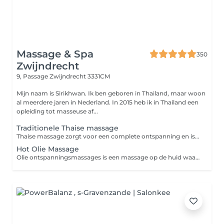
Massage & Spa
350
Zwijndrecht
9, Passage
Zwijndrecht 3331CM
Mijn naam is Sirikhwan. Ik ben geboren in Thailand, maar woon
al meerdere jaren in Nederland. In 2015 heb ik in Thailand een
opleiding tot masseuse af...
Traditionele Thaise massage
Thaise massage zorgt voor een complete ontspanning en is daarmee een doeltreffend middel tegen fysieke en geestelijke spanning. Het helpt de vermoeidheid te bestrijden en geeft energie. Daarnaast is het werkzaam tegen pijnklachten zoals nek-rug-schouder en hoofdpijn, ook stimuleert het ons zenuwstelsel en verbetert het de circulatie van het bloed. Wees er op voorbereid dat een Thaise massage enigszins pijnlijk kan zijn. Denken sommige mensen dat ook seksuele handelingen onderdeel zijn van de Thaise massage? Dat is absoluut NIET waar, Onze Thaise massages worden uitsluitend uitgevoerd door professionele en gediplomeerde medewerkers.
Hot Olie Massage
Olie ontspanningsmassages is een massage op de huid waarbij een warme olie, wordt gebruikt. De huid en spieren ontspannen zich door middel van zachte tot harde handelingen zoals strijken en kneden. Deze massage stimuleert de doorbloeding van de weefsels, voert de afvalstoffen af en verbetert de spierfunctie. De stofwisseling van de spieren vermindert harde, gespannen en pijnlijke spieren . Tevens is het goed als u hoofdpijn heeft en vermindert stress. De ademhaling wordt regelmatiger en de hartslag rustiger.