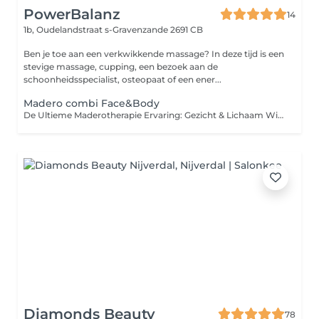
PowerBalanz
14
1b, Oudelandstraat
s-Gravenzande 2691 CB
Ben je toe aan een verkwikkende massage? In deze tijd is een
stevige massage, cupping, een bezoek aan de
schoonheidsspecialist, osteopaat of een ener...
Madero combi Face&Body
De Ultieme Maderotherapie Ervaring: Gezicht & Lichaam Wil je het maximale uit je behandeling halen? Combineer dan de kracht van maderotherapie voor zowel je lichaam als je gezicht. Terwijl de lichaamsbehandeling zich richt op contouring, cellulite-vermindering en lymfedrainage, zorgt de gezichtsmassage voor een natuurlijke lift en een stralende glow. Waarom kiezen voor de combinatie? Totale Detox: Stimuleer de lymfestroom in je gehele lichaam én gezicht voor een optimaal zuiverend effect. Complete Ontspanning: Ervaar de diepe rust van een volledige lichaamsbehandeling, gevolgd door de verfijnde technieken voor het gezicht en decolleté. Van Top tot Teen Zelfverzekerd: Werk gelijktijdig aan een strakker silhouet en een frisse, verjongde uitstraling. Onze Combinatie Dit is de ideale behandeling: Madero Body (60 min): Keuze uit benen/billen of buik/armen. Madero Face (30 min): Focus op gezicht, hals en decolleté. Madero Totaal: Een complete wellness-ervaring waarbij we zowel het lichaam als het gezicht behandelen in één uitgebreide sessie.
Diamonds Beauty
78