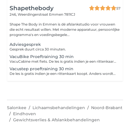
Shapethebody
57
246, Weerdingerstraat
Emmen 7811CJ
Shape The Body in Emmen is dé afslankstudio voor vrouwen
die echt resultaat willen. Met moderne apparatuur, persoonlijke
programma's en voedingsbegele...
Adviesgesprek
Gesprek duurt circa 30 minuten.
VacuBike Proeftraining 30 min
VacuCabine met fiets. De les is gratis indien je een rittenkaart koopt. Anders wordt €15 in rekening gebracht voor de tijd die we in je hebben geïnvesteerd.
Vacustep proeftraining 30 min
De les is gratis indien je een rittenkaart koopt. Anders wordt €15 in rekening gebracht voor de tijd die we in je hebben geïnvesteerd.
Salonkee
Lichaamsbehandelingen
Noord-Brabant
Eindhoven
Gewichtsverlies & Afslankbehandelingen