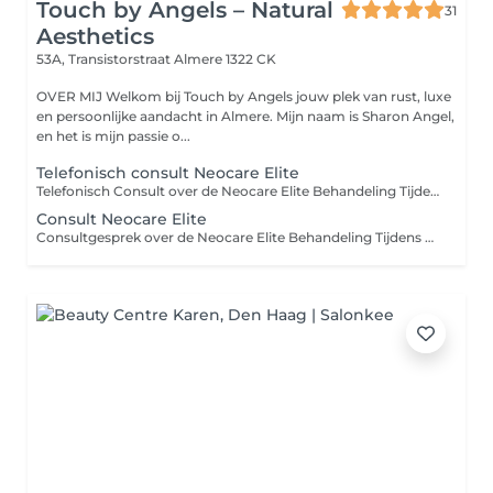
Touch by Angels – Natural
31
Aesthetics
53A, Transistorstraat
Almere 1322 CK
OVER MIJ Welkom bij Touch by Angels jouw plek van rust, luxe
en persoonlijke aandacht in Almere. Mijn naam is Sharon Angel,
en het is mijn passie o...
Telefonisch consult Neocare Elite
Telefonisch Consult over de Neocare Elite Behandeling Tijdens een telefonisch consult bespreken we uw wensen en verwachtingen rondom de Neocare Elite behandeling. We leggen uit hoe deze innovatieve techniek werkt en welke voordelen het voor u kan bieden. Tijdens het gesprek: Bespreken we uw huid- en lichaamsdoelen Leggen we de werking en voordelen van de Neocare Elite uit Krijgt u persoonlijk advies op basis van uw behoeften Is er ruimte voor al uw vragen Wilt u ontdekken wat de Neocare Elite voor u kan betekenen? Laat het weten, dan plannen we een telefonisch consult in!
Consult Neocare Elite
Consultgesprek over de Neocare Elite Behandeling Tijdens een vrijblijvend consultgesprek bespreken we uw wensen en verwachtingen rondom de Neocare Elite behandeling. We leggen uit hoe deze innovatieve techniek werkt en welke voordelen het voor u kan bieden. Tijdens het gesprek: Bespreken we uw huid- en lichaamsdoelen Leggen we de werking en voordelen van de Neocare Elite uit Krijgt u persoonlijk advies op basis van uw behoeften Is er ruimte voor al uw vragen Wilt u ontdekken wat de Neocare Elite voor u kan betekenen? Plan dan een consult en laat u informeren over deze revolutionaire behandeling!