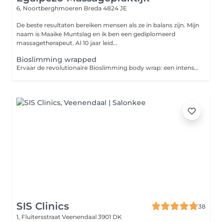
6, Noortberghmoeren
Breda 4824 JE
De beste resultaten bereiken mensen als ze in balans zijn. Mijn
naam is Maaike Muntslag en ik ben een gediplomeerd
massagetherapeut. Al 10 jaar leid...
Bioslimming wrapped
Ervaar de revolutionaire Bioslimming body wrap: een intensieve en ontspannende behandeling die helpt bij het verminderen van cellulitis, het verstevigen van de huid en het verfijnen van de lichaamscontouren. Dankzij krachtige natuurlijke ingrediënten wordt de doorbloeding gestimuleerd, vetverbranding geactiveerd en afvalstoffen afgevoerd.
SIS Clinics
38
1, Fluitersstraat
Veenendaal 3901 DK