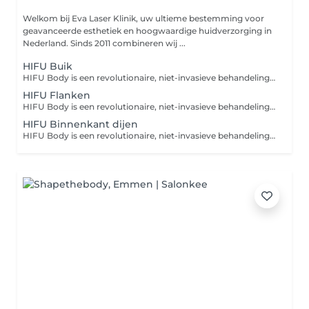
Welkom bij Eva Laser Klinik, uw ultieme bestemming voor
geavanceerde esthetiek en hoogwaardige huidverzorging in
Nederland. Sinds 2011 combineren wij ...
HIFU Buik
HIFU Body is een revolutionaire, niet-invasieve behandeling voor effectieve figuurcorrectie en diepe huidverstraking. Dankzij hoogtechnologische ultrasone geluidsgolven worden hardnekkige vetcellen lokaal afgebroken én wordt de collageenproductie intensief gestimuleerd. Geniet van een strakker silhouet en een stevige, gladde huid zonder snijden!
HIFU Flanken
HIFU Body is een revolutionaire, niet-invasieve behandeling voor effectieve figuurcorrectie en diepe huidverstraking. Dankzij hoogtechnologische ultrasone geluidsgolven worden hardnekkige vetcellen lokaal afgebroken én wordt de collageenproductie intensief gestimuleerd. Geniet van een strakker silhouet en een stevige, gladde huid zonder snijden!
HIFU Binnenkant dijen
HIFU Body is een revolutionaire, niet-invasieve behandeling voor effectieve figuurcorrectie en diepe huidverstraking. Dankzij hoogtechnologische ultrasone geluidsgolven worden hardnekkige vetcellen lokaal afgebroken én wordt de collageenproductie intensief gestimuleerd. Geniet van een strakker silhouet en een stevige, gladde huid zonder snijden!