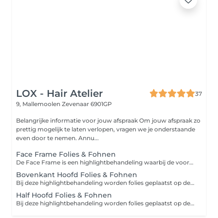
LOX - Hair Atelier
37
9, Mallemoolen
Zevenaar 6901GP
Belangrijke informatie voor jouw afspraak Om jouw afspraak zo
prettig mogelijk te laten verlopen, vragen we je onderstaande
even door te nemen. Annu...
Face Frame Folies & Fohnen
De Face Frame is een highlightbehandeling waarbij de voorste lokken rondom het gezicht én een deel van de bovenkant lichter worden gekleurd. Dit geeft een frisse, heldere uitstraling en laat het gezicht mooi uitkomen, zonder het hele haar te highlighten. Behandeling & voorwaarden Bij deze behandeling wordt gebruikgemaakt van een hoogwaardige blondeer, die het haar zo goed mogelijk in conditie houdt. Indien er meer product nodig is dan vooraf begroot, kan er een toeslag worden berekend. Wil je aansluitend ook toner of geknipt worden? Boek deze behandeling na de highlights in.
Bovenkant Hoofd Folies & Fohnen
Bij deze highlightbehandeling worden folies geplaatst op de bovenkant van het haar en een deel van de zijkanten. Dit zorgt voor meer diepte, contrast en een frisse, opgelichte uitstraling, terwijl de onderkant grotendeels naturel blijft. Behandeling & voorwaarden Bij deze behandeling wordt gebruikgemaakt van een hoogwaardige blondeer, die het haar zo goed mogelijk in conditie houdt. Indien er meer product nodig is dan vooraf begroot, kan er een toeslag worden berekend. Wil je aansluitend ook toner of geknipt worden? Boek deze behandeling na de highlights in.
Half Hoofd Folies & Fohnen
Bij deze highlightbehandeling worden folies geplaatst op de bovenkant, zijkanten én rondom de contourlijn van het haar. Dit zorgt voor een zichtbaar lichtere, frisse en gelijkmatig verdeelde kleur, met een mooie omlijsting van het gezicht en extra diepte in het haar. Behandeling & voorwaarden Bij deze behandeling wordt gebruikgemaakt van een hoogwaardige blondeer, die het haar zo goed mogelijk in conditie houdt. Indien er meer product nodig is dan vooraf begroot, kan er een toeslag worden berekend. Wil je aansluitend ook toner of geknipt worden? Boek deze behandeling na de highlights in.