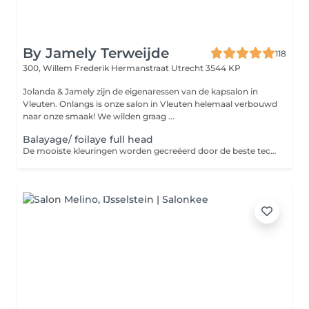
By Jamely Terweijde
118
300, Willem Frederik Hermanstraat
Utrecht 3544 KP
Jolanda & Jamely zijn de eigenaressen van de kapsalon in
Vleuten. Onlangs is onze salon in Vleuten helemaal verbouwd
naar onze smaak! We wilden graag ...
Balayage/ foilaye full head
De mooiste kleuringen worden gecreëerd door de beste technieken in combinatie met organic producten! Bij deze treatment word het haar op een vriendelijke manier ontkleurd, verzorgd met een vitamine boost genaamd: Oxilock plasma. Het haar word getoned met een kleuring op basis van aloë vera waardoor je haar een gezonde glans en een volle kleur krijgt! En natuurlijk ga je gestyled de deur uit.