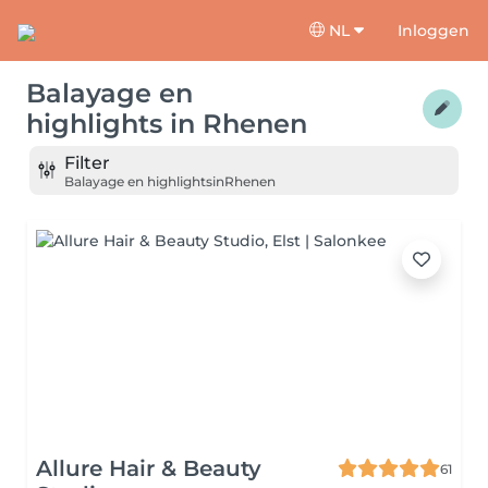
NL
Inloggen
Balayage en
highlights
in
Rhenen
Filter
Balayage en highlights
in
Rhenen
Allure Hair & Beauty
61