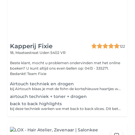
Kapperij Fixie
122
18, Maatsestraat
Uden 5402 VR
Beste klant, mocht u problemen ondervinden met het online
boeken? U kunt altijd ons even bellen op: 0413 - 335271.
Bedankt! Team Fixie
Airtouch techniek en drogen
bij Airtouch blaas je met de fohn de korte/nieuwe haartjes weg, zodat alleen de lange haren overblijven. die worden dan in hele dunne plukjes met folies gekleurd. Daardoor krijg je een superzachte, natuurlijke overgang zonder harde lijnen.
airtouch techniek + toner + drogen
back to back highlights
bij deze techniek werken we met back to back slices. Dit betekent dat de highlights heel dicht op elkaar worden geplaatst zonder ruimte ertussen. Hierdoor wordt bijna de volledige uitgroei meegenomen en zie je nauwelijks nog je eigen haarkleur terug. perfect als je maximaal blond wil gaan.