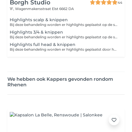
Borgh Studio
44
1F, Wagenmakersstraat
Elst 6662 DA
Highlights scalp & knippen
Bij deze behandeling worden er highlights geplaatst op de scalp, dit geeft een subtiele opfrissing/ touch-up. Het is mogelijk om in deze behandeling ook een toner toe te voegen naar wens.
Highlights 3/4 & knippen
Bij deze behandeling worden er highlights geplaatst op de scalp en langs de zijkanten. Een perfecte behandeling voor een lichtere kleur met nog wel contrast/diepte in het haar. Het is mogelijk om in deze behandeling ook een toner toe te voegen naar wens.
Highlights full head & knippen
Bij deze behandeling worden er highlights geplaatst door het gehele haar. Een perfecte behandeling voor een maximale oplichting van het haar. Het is mogelijk om in deze behandeling ook een toner toe te voegen naar wens.
We hebben ook Kappers gevonden rondom
Rhenen