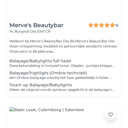
Merve's Beautybar
18
14, Burgwal
Oss 5341 CR
Welkom bij Merve's BeautyBar Oss Bij Merve's BeautyBar Oss
staan ontspanning, kwaliteit en persoonlijke aandacht centraal.
Onze salon is dé plek waa...
Balayage/Babylights full head
Deze behandeling is Inclusief toner, Olaplex , puntjes knippen & föhnen/krullen naar wens. LET OP: bij het boeken graag een foto van je huidige haar en je gewenste resultaat sturen (0611062503) . We bespreken eerst of de wens haalbaar is. Er geldt een aanbetaling van 50% pas na betaling wordt de afspraak definitief bevestigd.
Balayage/highligts (Ombre-techniek)
een Ombre-balayage waarbij het haar gedeeltelijk in folies wordt gezet. niet het hele haar wordt meegepakt, maar selectief voor een zachte, luxe overloop van donker naar licht. Stuur vooraf een whatsapp (0611062503) met een foto van je huidige haar en je gewenste resultaat om te beoordelen of het haalbaar is. Een aanbetaling van 50% is vereist voor bevestiging van de afspraak.
Touch up Balayage/Babylights
Alleen de uitgroei wordt opnieuw opgelicht in de balayage teckniek. incl. Toner, Olaplex, Puntjes knippen & model fohnen. deze prijs geldt uitsluitend voor klanten die hun balayage eerder bij mij hebben laten zetten.