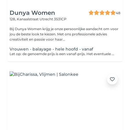
Dunya Women
48
128, Kanaalstraat
Utrecht 3531CP
Bij Dunya Women krijg je onze persoonlijke aandacht om voor
jou de beste look te kiezen. Met ons professionele advies
creativiteit en passie voor haar...
Vrouwen - balayage - hele hoofd - vanaf
Let op: de genoemde prijs is een vanaf-prijs. Het eventuele prijsverschil wordt verrekend in de salon. Balayage is de Franse term voor het woord 'veeg' of 'vegen'. Er wordt bij een balayage namelijk alleen gebruik gemaakt van verf en een kwast en niet van folies. Met een klein borsteltje of applicator wordt de verf als het ware over het haar heen geveegd waardoor er subtiel kleurverschillen ontstaan. Het resultaat doet daarom denken aan een subtiele 'ombre', maar dan in de vorm van highlights.