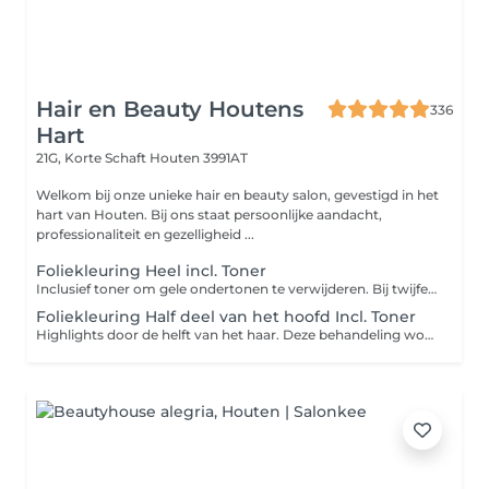
Hair en Beauty Houtens
336
Hart
21G, Korte Schaft
Houten 3991AT
Welkom bij onze unieke hair en beauty salon, gevestigd in het
hart van Houten. Bij ons staat persoonlijke aandacht,
professionaliteit en gezelligheid ...
Foliekleuring Heel incl. Toner
Inclusief toner om gele ondertonen te verwijderen. Bij twijfel overleg en neem contact met ons op.
Foliekleuring Half deel van het hoofd Incl. Toner
Highlights door de helft van het haar. Deze behandeling word met folies uitgevoerd hierdoor krijg je een mooie schakering in je haar en loop die langer de tijd mooi uit met je haar. Inclusief toner/spoeling om de gele ondertonen te verwijderen. Bij twijfel welke kleurbehandeling te kiezen bel ons even voor overleg.