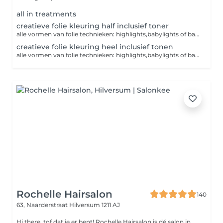
all in treatments
creatieve folie kleuring half inclusief toner
alle vormen van folie technieken: highlights,babylights of balayage. zonder tonen , boek deze bij indien gewenst.
creatieve folie kleuring heel inclusief tonen
alle vormen van folie technieken: highlights,babylights of balayage. zonder tonen , boek deze bij indien gewenst.
Rochelle Hairsalon
140
63, Naarderstraat
Hilversum 1211 AJ
Hi there, tof dat je er bent! Rochelle Hairsalon is dé salon in