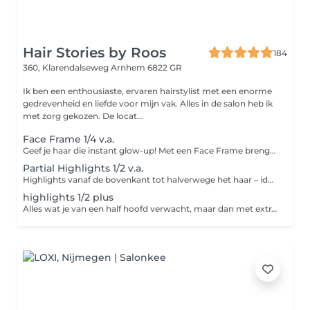
Hair Stories by Roos
184
360, Klarendalseweg
Arnhem 6822 GR
Ik ben een enthousiaste, ervaren hairstylist met een enorme
gedrevenheid en liefde voor mijn vak. Alles in de salon heb ik
met zorg gekozen. De locat...
Face Frame 1/4 v.a.
Geef je haar die instant glow-up! Met een Face Frame brengen we lichtere plukjes rondom je gezicht aan voor een frisse, stralende look alsof je net terugkomt van een zonnige vakantie. Perfect als snelle opfrisser tussen je kleurafspraken of om je coupe net dat beetje extra te geven. Subtiel, fris en altijd flatterend. inclusief single Redken toner, Olaplex herstelbehandeling , Red Carpet)
Partial Highlights 1/2 v.a.
Highlights vanaf de bovenkant tot halverwege het haar – ideaal als je wat meer licht en diepte wilt zonder een volledige kleuring. Geeft een natuurlijke, sun-kissed uitstraling met een zachte overgang tussen je eigen kleur en de highlights. (inclusief single Redken toner, Olaplex herstelbehandeling, Red Carpet)
highlights 1/2 plus
Alles wat je van een half hoofd verwacht, maar dan met extra aandacht voor detail en meer kleurnuance. Perfect als je nét dat beetje meer sprankeling en contrast wilt voor een luxere, vollere look met meer dimensie.