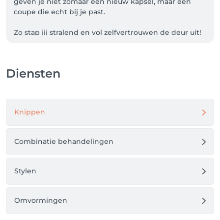
geven je niet zomaar een nieuw kapsel, maar een 
coupe die echt bij je past. 

Zo stap jij stralend en vol zelfvertrouwen de deur uit!

Via onze online tool boek gemakkelijk en snel je 
afspraak. Kies je eerst je behandeling, vervolgens je 
Diensten
favoriete stylist, een datum en tijdstip en je afspraak 
is zo gemaakt. 
Knippen
Combinatie behandelingen
Stylen
Omvormingen