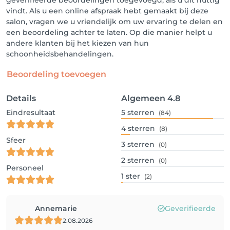
geverifieerde beoordelingen toegevoegd, als u dit nuttig
vindt. Als u een online afspraak hebt gemaakt bij deze
salon, vragen we u vriendelijk om uw ervaring te delen en
een beoordeling achter te laten. Op die manier helpt u
andere klanten bij het kiezen van hun
schoonheidsbehandelingen.
Beoordeling toevoegen
Details
Algemeen
4.8
Eindresultaat
5
sterren
(84)
4
sterren
(8)
Sfeer
3
sterren
(0)
2
sterren
(0)
Personeel
1
ster
(2)
Annemarie
Geverifieerde
2.08.2026