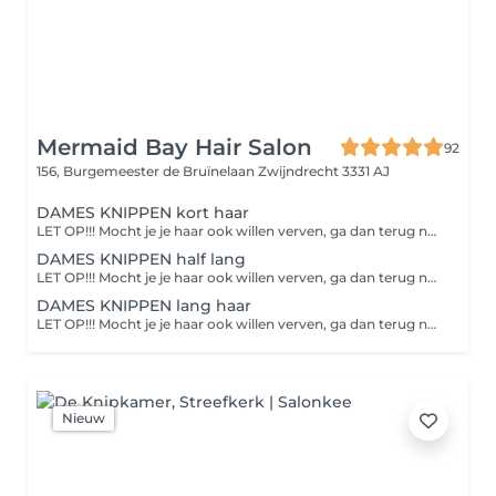
Mermaid Bay Hair Salon
92
156, Burgemeester de Bruïnelaan
Zwijndrecht 3331 AJ
DAMES KNIPPEN kort haar
LET OP!!! Mocht je je haar ook willen verven, ga dan terug naar het kopje verven, daar wordt jou gevraagd of je ook wilt knippen.
DAMES KNIPPEN half lang
LET OP!!! Mocht je je haar ook willen verven, ga dan terug naar het kopje verven, daar wordt jou gevraagd of je ook wilt knippen. Half lang haar is tot sleutelbeen. Model fohnen is met borstels Stylen/krullen is met krultang of styltang
DAMES KNIPPEN lang haar
LET OP!!! Mocht je je haar ook willen verven, ga dan terug naar het kopje verven, daar wordt jou gevraagd of je ook wilt knippen. haar vanaf langer dan sleutelbeen Blow out is met borstels Stylen/krullen is met krultang of styltang
Nieuw