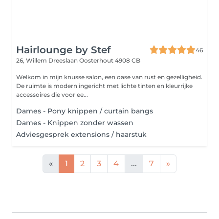
Hairlounge by Stef
46
26, Willem Dreeslaan
Oosterhout 4908 CB
Welkom in mijn knusse salon, een oase van rust en gezelligheid.
De ruimte is modern ingericht met lichte tinten en kleurrijke
accessoires die voor ee...
Dames - Pony knippen / curtain bangs
Dames - Knippen zonder wassen
Adviesgesprek extensions / haarstuk
«
1
2
3
4
...
7
»