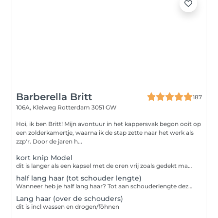
Barberella Britt
187
106A, Kleiweg
Rotterdam 3051 GW
Hoi, ik ben Britt! Mijn avontuur in het kappersvak begon ooit op
een zolderkamertje, waarna ik de stap zette naar het werk als
zzp'r. Door de jaren h...
kort knip Model
dit is langer als een kapsel met de oren vrij zoals gedekt maar korter als schouder lengte, bv. bobline of een pixie cut incl wassen en drogen/stylen van het haar.
half lang haar (tot schouder lengte)
Wanneer heb je half lang haar? Tot aan schouderlengte deze behandeling is incl wassen en drogen
Lang haar (over de schouders)
dit is incl wassen en drogen/föhnen