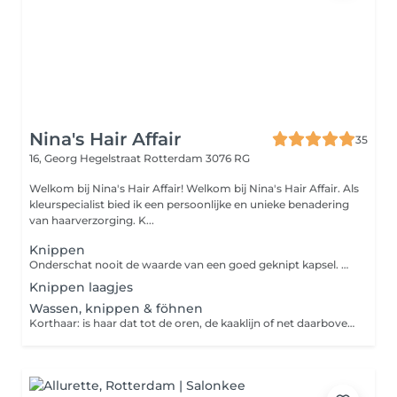
Nina's Hair Affair
35
16, Georg Hegelstraat
Rotterdam 3076 RG
Welkom bij Nina's Hair Affair! Welkom bij Nina's Hair Affair. Als
kleurspecialist bied ik een persoonlijke en unieke benadering
van haarverzorging. K...
Knippen
Onderschat nooit de waarde van een goed geknipt kapsel. Of je nu voor een bob, lagen of pony kiest, de specialist helpt je bij het creëren van het kapsel die het beste bij jou past. Zo wordt er weer meer volume in je kapsel gebracht en springt je gezicht er mooi uit.
Knippen laagjes
Wassen, knippen & föhnen
Korthaar: is haar dat tot de oren, de kaaklijn of net daarboven komt. Halflang haar: is haar dat van de kaaklijn tot ongeveer de schouders reikt.