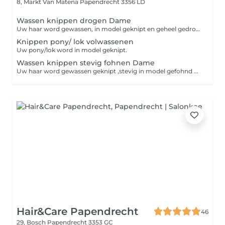
8, Markt Van Matena
Papendrecht 3356 LD
Wassen knippen drogen Dame
Uw haar word gewassen, in model geknipt en geheel gedroogd licht met een borstel / fohnborstel/ diffuser of geblowd. (alles is inclusief versteviging/lak/ gel) Niet gewassen dan €2 korting!
Knippen pony/ lok volwassenen
Uw pony/lok word in model geknipt.
Wassen knippen stevig fohnen Dame
Uw haar word gewassen geknipt ,stevig in model gefohnd met een borstel en met een krultang (alles is inclusief versteviging)
Hair&Care Papendrecht
46
29, Bosch
Papendrecht 3353 GC