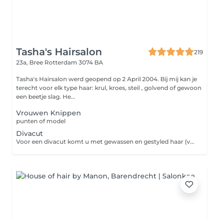
Tasha's Hairsalon
219
23a, Bree
Rotterdam 3074 BA
Tasha's Hairsalon werd geopend op 2 April 2004. Bij mij kan je
terecht voor elk type haar: krul, kroes, steil , golvend of gewoon
een beetje slag. He...
Vrouwen Knippen
punten of model
Divacut
Voor een divacut komt u met gewassen en gestyled haar (voor krulllend- of kroeshaar). Dan wordt het haar in model geknipt op basis van hoe het krult.