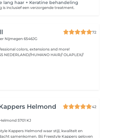
 lang haar + Keratine behandeling
 is inclusief een verzorgende treatment.
ll
72
ker
Nijmegen 6546JG
fessional colors, extensions and more!
//KEUNE//MAXLISS NEDERLAND//HUMANO HAIR// OLAPLEX//
n
e Kappers Helmond
42
Helmond 5701 KJ
ers Helmond waar stijl, kwaliteit en
omen. Bij Freestyle Kappers geloven