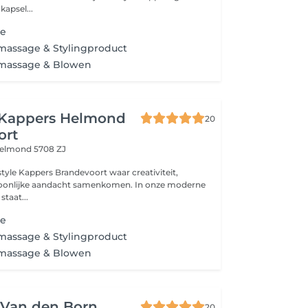
kapsel...
me
assage & Stylingproduct
massage & Blowen
e Kappers Helmond
20
ort
elmond 5708 ZJ
appers Brandevoort waar creativiteit,
ijke aandacht samenkomen. In onze moderne
 staat...
me
assage & Stylingproduct
massage & Blowen
 Van den Born
20