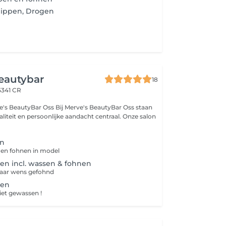
nippen, Drogen
eautybar
18
5341 CR
ij Merve's BeautyBar Oss staan
liteit en persoonlijke aandacht centraal. Onze salon
en
 en fohnen in model
en incl. wassen & fohnen
naar wens gefohnd
pen
iet gewassen !