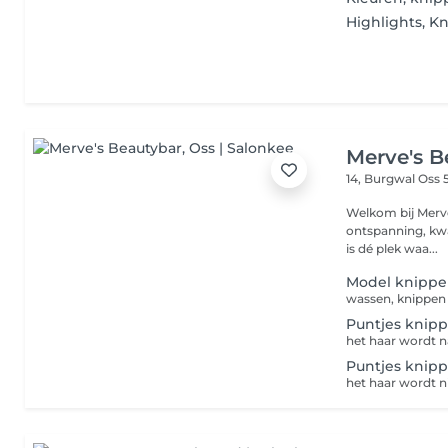
Highlights, K
Merve's B
14, Burgwal
Oss 
Welkom bij Merve's BeautyBar Oss B
ontspanning, kwa
is dé plek waa...
Model knipp
wassen, knippen
Puntjes knipp
het haar wordt 
Puntjes knip
het haar wordt n