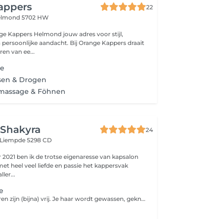
appers
22
lmond 5702 HW
s Helmond jouw adres voor stijl,
e aandacht. Bij Orange Kappers draait
ren van ee...
me
sen & Drogen
massage & Föhnen
 Shakyra
24
Liempde 5298 CD
 2021 ben ik de trotse eigenaresse van kapsalon
et heel veel liefde en passie het kappersvak
nd aller...
e
- Kort haar: De oren zijn (bijna) vrij. Je haar wordt gewassen, geknipt en gedroogd. - Lang haar en boblijn pakket 'mooi' : Je haar wordt gewassen, geknipt en droog geblazen. - Lang haar en boblijn pakket 'mooier' : Je haar wordt gewassen, geknipt en gedroogd naar wens. - Lang haar en boblijn pakket 'mooist' : Je haar wordt gewassen met wasmassage, inclusief een haarmasker, je wordt geknipt en gedroogd naar wens.
n