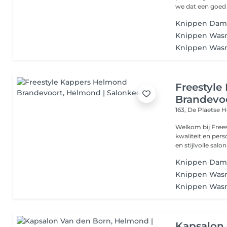
we dat een goed 
Knippen Da
Knippen Wasm
Knippen Was
Freestyl
Brandevo
163, De Plaetse
H
Welkom bij Freestyle K
kwaliteit en persoonl
en stijlvolle salon
Knippen Da
Knippen Wasm
Knippen Was
Kapsalon