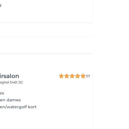
d
irsalon
117
eghel 5461 JD
es
sen dames
en/watergolf kort