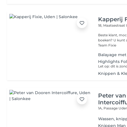
Kapperij F
18, Maatsestraat
Beste klant, mo
boeken? U kunt al
Team Fixie
Balayage met
Highlights Fo
Knippen & Kl
Peter va
Intercoiff
1A, Passage
Uden
Wassen, knipp
Knippen Man