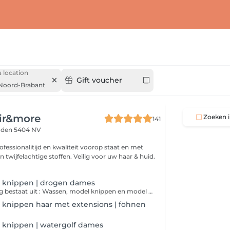
 location
Gift voucher
Noord-Brabant
ir&more
Zoeken i
141
den 5404 NV
fessionalitijd en kwaliteit voorop staat en met
n twijfelachtige stoffen. Veilig voor uw haar & huid.
 knippen | drogen dames
Deze behandeling bestaat uit : Wassen, model knippen en model drogen van het haar met de hand. Bij deze behandeling maken we gebruik van producten aangepast op de wensen en behoefte van de klant en het haar.
 knippen haar met extensions | föhnen
 knippen | watergolf dames