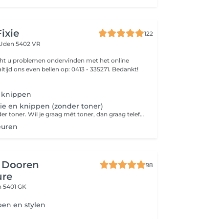
ixie
122
Uden 5402 VR
cht u problemen ondervinden met het online
tijd ons even bellen op: 0413 - 335271. Bedankt!
 knippen
lie en knippen (zonder toner)
Let op: dit is zonder toner. Wil je graag mét toner, dan graag telefonisch afspraak maken.
euren
n Dooren
98
ure
 5401 GK
en en stylen