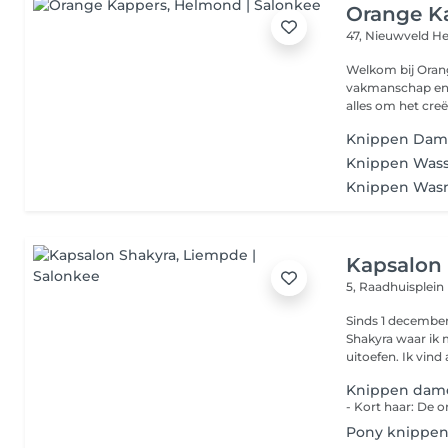
Orange K
47, Nieuwveld
He
Welkom bij Orange Kapper
vakmanschap en persoonlijk
alles om het creë
Knippen Da
Knippen Was
Knippen Was
Kapsalon
5, Raadhuisplein
Sinds 1 december
Shakyra waar ik m
uitoefen. Ik vi
Knippen dam
Pony knippe