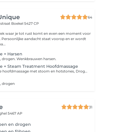
Unique
64
tstraat
Boekel 5427 CP
plek waar je tot rust komt en even een moment voor
. Persoonlijke aandacht staat voorop en er wordt
a...
e + Harsen
, drogen. Wenkbrauwen harsen.
e + Steam Treatment Hoofdmassage
Knippen, heerlijke hoofdmassage met stoom en hotstones, Drogen
r
, drogen
e
31
ghel 5467 AP
ppen en drogen
ppen en föhnen