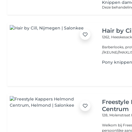
Knippen dame
Deze behandeling
Hair by Ci
1262, Heeskesac
Barberlooks, pro
Pony knippe
Freestyl
Centrum
128, Molenstraat
Welkom bij Freestyle Kapp
persoonlijke aandacht samenk