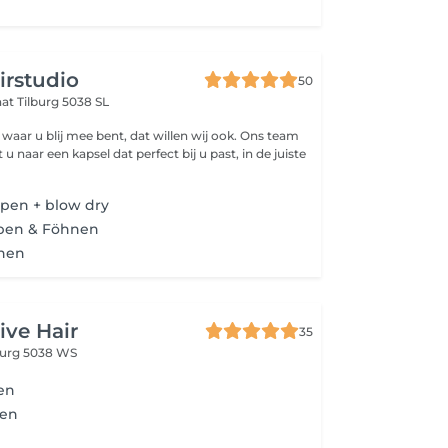
irstudio
50
aat
Tilburg 5038 SL
 waar u blij mee bent, dat willen wij ook. Ons team
 naar een kapsel dat perfect bij u past, in de juiste
pen + blow dry
pen & Föhnen
nen
sive Hair
35
burg 5038 WS
en
pen