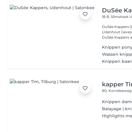
DuSée Ka
18 B, Slimstraat
U
DuSée Kappers Stijl, vakmanschap en persoonlijke aandacht in
Udenhout Gevestigd in het hart van Udenhout aan de Slimstraat 18 is
DuSée Kappers al 
Knippen pon
Wassen knipp
Knippen baar
kapper T
80, Korvelsewe
Knippen dames
Balayage | kn
Highlights me