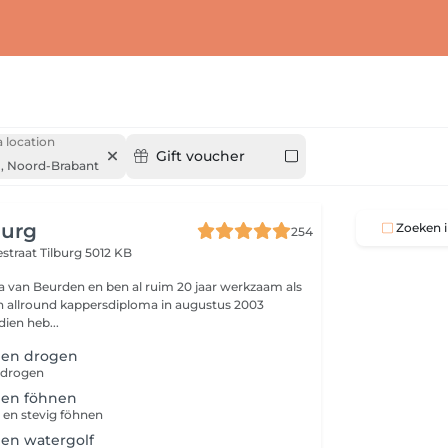
 location
Gift voucher
,
Noord-Brabant
burg
Zoeken i
254
estraat
Tilburg 5012 KB
a van Beurden en ben al ruim 20 jaar werkzaam als
ien heb...
pen drogen
 drogen
pen föhnen
 en stevig föhnen
en watergolf