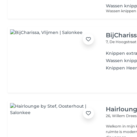
Wassen knipp
Wassen knippen 
BijCharis
7, De Hoogstraa
Knippen extra 
Wassen knippe
Knippen Hee
Hairloung
26, Willem Dree
Welkom in mijn knusse salon, een oase
ruimte is modern 