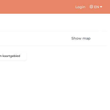
Login
EN
Show map
n kaartgebied