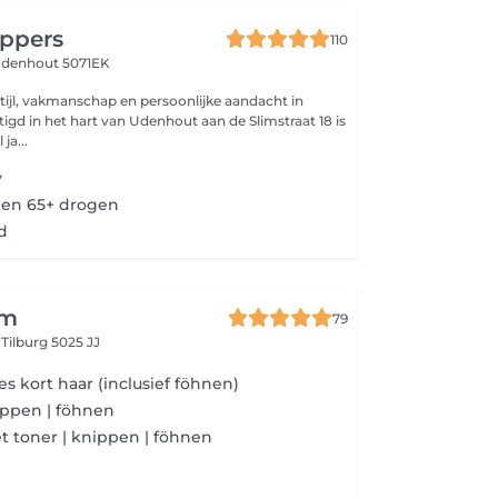
ppers
110
denhout 5071EK
ja...
y
en 65+ drogen
d
im
79
g
Tilburg 5025 JJ
 kort haar (inclusief föhnen)
ippen | föhnen
t toner | knippen | föhnen