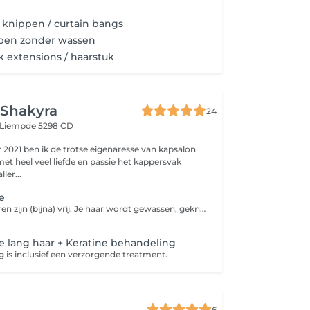
knippen / curtain bangs
pen zonder wassen
 extensions / haarstuk
 Shakyra
24
Liempde 5298 CD
 2021 ben ik de trotse eigenaresse van kapsalon
et heel veel liefde en passie het kappersvak
nd aller...
e
- Kort haar: De oren zijn (bijna) vrij. Je haar wordt gewassen, geknipt en gedroogd. - Lang haar en boblijn pakket 'mooi' : Je haar wordt gewassen, geknipt en droog geblazen. - Lang haar en boblijn pakket 'mooier' : Je haar wordt gewassen, geknipt en gedroogd naar wens. - Lang haar en boblijn pakket 'mooist' : Je haar wordt gewassen met wasmassage, inclusief een haarmasker, je wordt geknipt en gedroogd naar wens.
n
 lang haar + Keratine behandeling
 is inclusief een verzorgende treatment.
6