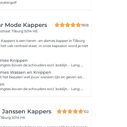
watergolf
ar Mode Kappers
1908
kstraat
Tilburg 5014 HE
 Kappers is een heren -en dames kapper in Tilburg
et vak centraal staat. In onze kapsalon word je niet
ames Knippen
- Kort haar; Alle lengtes boven de schouders excl. boblijn. - Lang haar; Alle lengtes vanaf boblijn en langer.
ames Wassen en Knippen
We beginnen met het bepalen wat jouw wensen zijn en geven advies. Daarna worden de haren gewassen met een shampoo voor jouw type haar. Je haren worden geknipt volgens het advies, daarna geblowd en afgewerkt met een finishing product. - Kort haar; Alle lengtes boven de schouders excl. boblijn. - Lang haar; Alle lengtes vanaf boblijn en langer.
en
- Kort haar; Alle lengtes boven de schouders excl. boblijn. - Lang haar; Alle lengtes vanaf boblijn en langer.
& Janssen Kappers
102
Tilburg 5014 HK