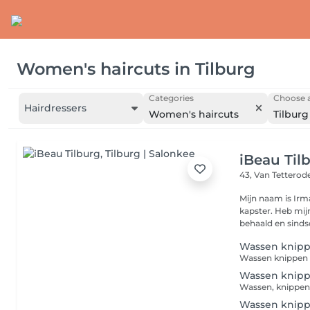
Women's haircuts
in
Tilburg
Categories
Choose a
Hairdressers
Women's haircuts
Tilburg
iBeau Til
43, Van Tetterod
Mijn naam is Irm
kapster. Heb mijn allround kappersdiploma in augustus 2003
behaald en sindsd
Wassen knip
Wassen knippen
Wassen knip
Wassen, knippen
Wassen knipp