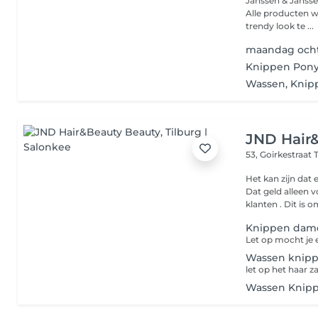
Janssen & Jansse
Alle producten w
trendy look te ...
maandag ocht
Knippen Pon
Wassen, Knip
JND Hair
53, Goirkestraat
Het kan zijn dat
Dat geld alleen 
klanten . Dit is
Knippen dame
Wassen knip
let op het haar 
Wassen Knip