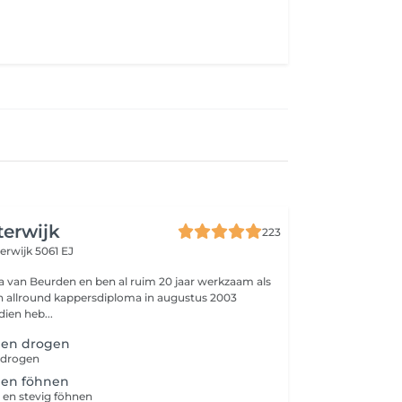
terwijk
223
erwijk 5061 EJ
a van Beurden en ben al ruim 20 jaar werkzaam als
ien heb...
pen drogen
 drogen
pen föhnen
 en stevig föhnen