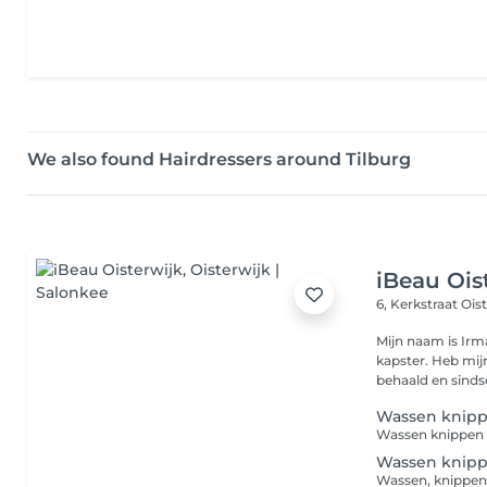
We also found Hairdressers around Tilburg
iBeau Ois
6, Kerkstraat
Oist
Mijn naam is Irm
kapster. Heb mijn allround kappersdiploma in augustus 2003
behaald en sindsd
Wassen knip
Wassen knippen
Wassen knip
Wassen, knippen