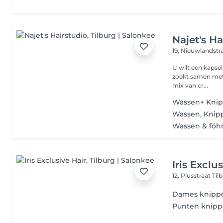
Najet's Ha
19, Nieuwlandstr
U wilt een kapsel
zoekt samen met u
mix van cr...
Wassen+ Knip
Wassen, Knip
Wassen & föh
Iris Exclu
12, Piusstraat
Til
Dames knipp
Punten knip