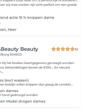
n Kappers staat klaar om u persoonlijk te adviseren.
aar wij mee werken zijn echt perfect om een goede
end actie 15 % knippen dame
y
pen, Heer
&Beauty Beauty
62
Tilburg 5046GD
 er bij het boeken kaartgegevens gevraagd worden .
voor behandelingen boven de €100,-. En nieuwe
 om...
s (excl wassen)
Let op mocht je een boblijn willen knippen dan graag de combinatie behandeling: wassen/Knippen/Model drogen selecteren. Indien alleen een knipbeurt geselecteerd en bij aankomt bij de salon zit er product in het haar dan zal er een wasbeurt in rekening gebracht worden.
pen dames
zal hand gedroogd worden.
pen Model drogen dames