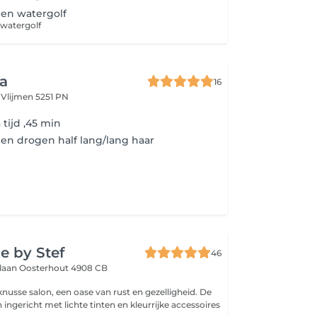
en watergolf
watergolf
sa
16
t
Vlijmen 5251 PN
tijd ,45 min
n drogen half lang/lang haar
r
e by Stef
46
slaan
Oosterhout 4908 CB
 van rust en gezelligheid. De
ingericht met lichte tinten en kleurrijke accessoires