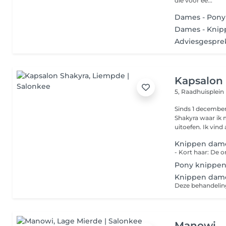
die voor ee...
Dames - Pony 
Dames - Knip
Adviesgesprek
Kapsalon
5, Raadhuisplein
Sinds 1 december
Shakyra waar ik m
uitoefen. Ik vi
Knippen dam
Pony knippe
Knippen dame
Deze behandeling
Manowi