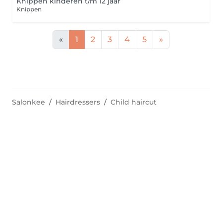
Knippen kinderen t/m 12 jaar
Knippen
«
1
2
3
4
5
»
Salonkee
Hairdressers
Child haircut