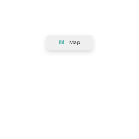
Map
Company
Support
Team
&
Careers
Information for salons
Legal