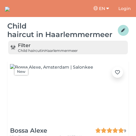
EN
Login
Child
haircut
in
Haarlemmermeer
Filter
Child haircut
in
Haarlemmermeer
New
Bossa Alexe
9