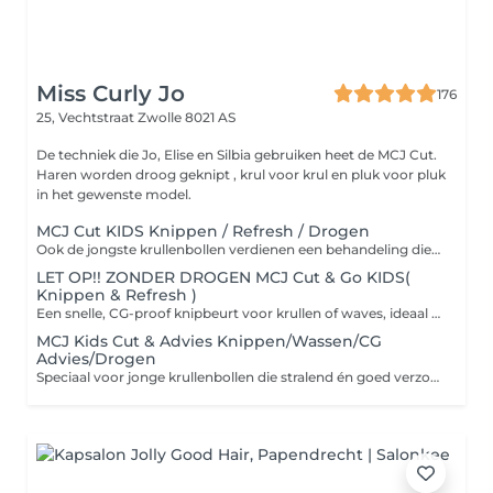
Miss Curly Jo
176
25, Vechtstraat
Zwolle 8021 AS
De techniek die Jo, Elise en Silbia gebruiken heet de MCJ Cut.
Haren worden droog geknipt , krul voor krul en pluk voor pluk
in het gewenste model.
MCJ Cut KIDS Knippen / Refresh / Drogen
Ook de jongste krullenbollen verdienen een behandeling die hun natuurlijke haar laat shinen! We knippen op droog haar volgens de CG-methode, zodat de krulvorm behouden blijft. Daarna refreshen en verzorgen we het haar met milde, CG-proof producten helemaal afgestemd op de jonge haarstructuur. Extra leuk: als finishing touch mogen de kids een gekleurde gel uitkiezen voor een vrolijke en speelse look!
LET OP!! ZONDER DROGEN MCJ Cut & Go KIDS(
Knippen & Refresh )
Een snelle, CG-proof knipbeurt voor krullen of waves, ideaal voor wie weinig tijd heeft! We knippen op droog haar in de natuurlijke vorm van je krullen, gevolgd door een lichte refresh met water of verzorging maar zonder droog- of stylingsessie. Perfect voor zowel volwassenen als kids die weten wat ze willen: een frisse coupe en weer door!
MCJ Kids Cut & Advies Knippen/Wassen/CG
Advies/Drogen
Speciaal voor jonge krullenbollen die stralend én goed verzorgd de deur uit willen! We knippen op droog haar zodat de natuurlijke krulvorm behouden blijft, wassen met milde CG-proof producten en geven ouders (en kids) handige tips mee over verzorging en styling volgens de CG-methode. Zo leer je spelenderwijs hoe je de krullen gezond en pluisvrij houdt thuis én op school!