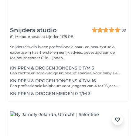
Snijders studio
189
61, Melbournestraat
Lijnden 1175 RB
Snijders Studio is een professionele haar- en beautystudio,
expertise in haarherstel en eerlijk advies, gevestigd aan de
Melbournestraat 61 in Lijnden...
KNIPPEN & DROGEN JONGENS 0 T/M 3
Een zachte en zorgvuldige knipbeurt speciaal voor baby's en peuters van 0 tot 3 jaar. We werken rustig en kindvriendelijk, zodat het kindje zich op zijn gemak voelt. Het haar wordt netjes geknipt en gedroogd voor een verzorgd en fris resultaat. **Inclusief:** * Rustige en kindvriendelijke benadering * Voorzichtig knippen op maat * Drogen van het haar * Nette afwerking
KNIPPEN & DROGEN JONGENS 4 T/M 16
Een professionele knipbeurt voor jongens van 4 tot 16 jaar. Van een klassieke coupe tot een moderne fade of een stoer, trendy kapsel: wij zorgen voor een frisse en verzorgde look die past bij de persoonlijke stijl van uw zoon. In een ontspannen en kindvriendelijke omgeving nemen we de tijd voor een nauwkeurig resultaat. **Inclusief:** * Persoonlijk advies * Knippen en in model brengen * Nette contouren en afwerking * Styling van het haar
KNIPPEN & DROGEN MEIDEN 0 T/M 3