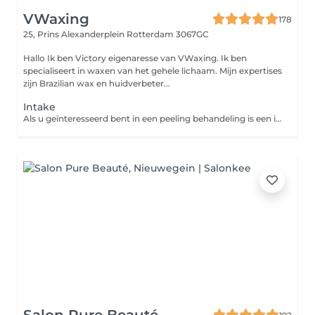
VWaxing
178
25, Prins Alexanderplein
Rotterdam 3067GC
Hallo Ik ben Victory eigenaresse van VWaxing. Ik ben
specialiseert in waxen van het gehele lichaam. Mijn expertises
zijn Brazilian wax en huidverbeter...
Intake
Als u geïnteresseerd bent in een peeling behandeling is een intakegesprek meestal nodig. Tijdens dit gesprek maken wij kennis met u en uw huid, brengt de voorgeschiedenis en uw klachten in kaart en beoordeelt of u veilig behandeld kan worden. Op basis daarvan zal samen met u een behandelplan opgesteld worden. Er wordt met u besproken welke behandelingen geadviseerd worden, hoeveel behandelingen we denken nodig te hebben, welke resultaten u mag verwachten, wat de kosten zullen zijn en u krijgt informatie met betrekking tot eventuele voor- en nazorg