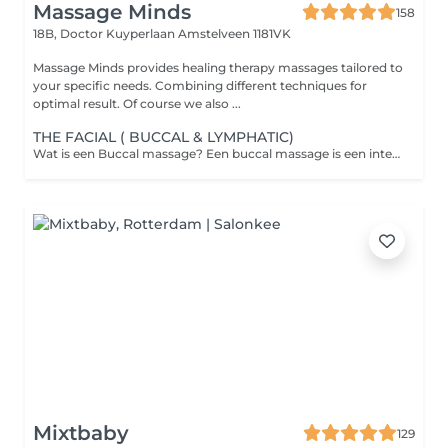
Massage Minds
158
18B, Doctor Kuyperlaan
Amstelveen 1181VK
Massage Minds provides healing therapy massages tailored to
your specific needs. Combining different techniques for
optimal result. Of course we also ...
THE FACIAL ( BUCCAL & LYMPHATIC)
Wat is een Buccal massage? Een buccal massage is een intensieve gezichtsmassage waarbij de wangen, de kaaklijn en de mondspieren zowel van buitenaf als via de binnenkant van de mond worden gemasseerd. De therapeut werkt op deze manier in op de diepere lagen van de gezichtsspieren. Dit bevordert een gezonde doorbloeding en lymfedrainage, en helpt bij het verminderen van onder andere kaakspanning. Deze behandeling richt zich op het loslaten van emotionele stress die zich in de gezichtsspieren kan vastzetten, wat resulteert in een diepe ontspanning. De behandeling wordt uitgevoerd met handschoenen voor optimale hygiëne en met zorgvuldig afgestemde gezichtsoliën. Geef eventuele allergieën a.u.b. door bij de reservering.
Mixtbaby
129