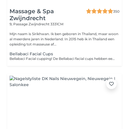
Massage & Spa
350
Zwijndrecht
9, Passage
Zwijndrecht 3331CM
Mijn naam is Sirikhwan. Ik ben geboren in Thailand, maar woon
al meerdere jaren in Nederland. In 2015 heb ik in Thailand een
opleiding tot masseuse af...
Bellabaci Facial Cups
Bellabaci Facial cupping! De Bellabaci facial cups hebben een stimulerende werking op de huid en onderliggende weefsels (lederhuid en onderhuidsbindweefsel) het geeft een ontspannen, diepe en comfortabele massage die de bloedcirculatie, lymfe stimuleert en de fibroblasten die collageen en elastine aanmaakt. Een gezichtsmassage is een geweldige manier om de dagelijkse stress te verminderen en het kan helpen om weer een gezonde jeugdige huid te krijgen.