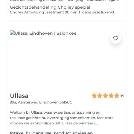
Gezichtsbehandeling Cholley special
Cholley Anti-Aging Treatment 90 min Tijdens deze luxe 90 minuten durende anti-aging behandeling staat huidverbetering centraal. De behandeling begint met een dieptereiniging en voorbereiding van de huid, waarna gespecialiseerde Cholley producten worden aangebracht die gericht zijn op collageenstimulatie, hydratatie en herstel. Door middel van speciale tools en intensief werkende serums worden de actieve ingrediënten diep in de huid gebracht voor een maximaal resultaat. Een luxe huidverbeterende gezichtsbehandeling met het high-end Zwitserse merk Cholley. Deze behandeling focust op huidverjonging, versteviging en intensief herstel door middel van actieve ingrediënten, speciale tools, diepwerkende maskers en LED-lichttherapie. De huid wordt zichtbaar gladder, steviger en stralender. Ideaal bij huidveroudering, verslapping, fijne lijntjes en een doffe teint. incl Marc Inbane facial spray tan Infrarood Light thearpie Liroma Light therapie Collagen eye pads Skin scrubber Epileren of waxen Verven Advies
Ullasa
85
99a, Aalsterweg
Eindhoven 5615CC
Welkom bij Ullasa, waar expertise, ontspanning en
resultaatgerichte huidverzorging samenkomen. Met trots
mogen we aankondigen dat Ullasa de winnaar i...
Intake, huidanalyse, product advies en