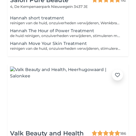
Salon Pure Beauté
192
4, De Kempenaerpark
Nieuwegein 3437 JE
Hannah short treatment
reinigen van de huid, onzuiverheden verwijderen, Wenkbrauwen waxen of epileren, stimuleren van de huid met peeling, herstellen en beschermen van de huid.
Hannah The Hour of Power Treatment
de huid reinigen, onzuiverheden verwijderen, stimuleren met peeling/scrub, Wenkbrauwen waxen of epileren, klassieke massage, masker, herstellen en beschermen van de huid.
Hannah Move Your Skin Treatment
reinigen van de huid, onzuiverheden verwijderen, stimuleren van de huid met peeling en scrub, Wenkbrauwen waxen/epileren en verven of bovenlip waxen, bindweefsel massage, masker, herstellen en beschermen van de huid.
Valk Beauty and Health
186