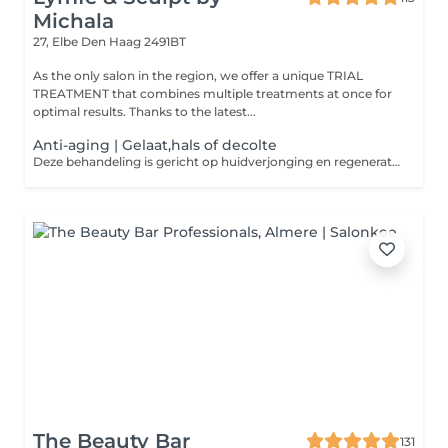
Michala
27, Elbe
Den Haag 2491BT
As the only salon in the region, we offer a unique TRIAL
TREATMENT that combines multiple treatments at once for
optimal results. Thanks to the latest...
Anti-aging | Gelaat,hals of decolte
Deze behandeling is gericht op huidverjonging en regeneratie. Door de afwisseling van intensieve warmte- en koudefasen worden de diepere huidlagen gestimuleerd tot natuurlijke vernieuwing. Dit bevordert de aanmaak van collageen, verbetert de elasticiteit en helpt fijne lijntjes zichtbaar te verminderen. Na de behandeling voelt de huid steviger aan, is zichtbaar frisser en straalt een jeugdiger uitstraling uit. De behandeling is ook zeer geschikt voor vermoeide of verslapte huid die behoefte heeft aan versteviging en revitalisatie.
The Beauty Bar
131