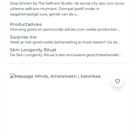
Stap binnen bij The Selfcare Studio: de social city spa voor jouw
ultieme selfcare-moment. Dompel jezelf onder in
laagdrempelige luxe, geniet van de o...
Productadvies
Ontvang gratis en persoonlijk advies over welke producten het beste passen bij jouw huidtype en huidbehoeften. Samen kijken we naar jouw huidige routine en stellen we een passend advies op.
Surprise me
Weet je niet goed welke behandeling je moet kiezen? Ga dan voor de surprise me. We kijken samen welke behandeling voor jou het meest geschikt is.
Skin Longevity Ritual
De Skin Longevity Ritual is een exclusieve gezichtsbehandeling die verder gaat dan traditionele anti-aging. Deze behandeling ondersteunt de huid op celniveau en focust op gezond, sterk en mooi ouder worden. Door een combinatie van geavanceerde actieve ingrediënten, professionele massagetechnieken en het innovatieve Efficacy Booster device wordt de huid intensief gestimuleerd om zich te vernieuwen, herstellen en versterken. De behandeling verbetert de stevigheid, verfijnt de gezichtscontouren en geeft de huid een frisse, jeugdige uitstraling. De zorgvuldig geselecteerde werkstoffen waaronder NAD+ Activator, bio-gefermenteerde peptiden en botanische extracten, werken doelgericht op de diepere huidlagen om oxidatieve stress te verminderen, celvernieuwing te activeren en huidveroudering bij de kern aan te pakken.