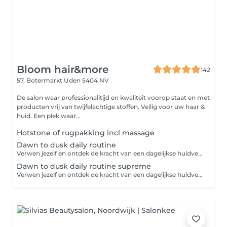
Bloom hair&more
142
57, Botermarkt
Uden 5404 NV
De salon waar professionalitijd en kwaliteit voorop staat en met
producten vrij van twijfelachtige stoffen. Veilig voor uw haar &
huid. Een plek waar...
Hotstone of rugpakking incl massage
Dawn to dusk daily routine
Verwen jezelf en ontdek de kracht van een dagelijkse huidverzorgingsroutine. Dit huidverzorgingsprogramma biedt alles wat je nodig hebt om jouw huid te voeden, te beschermen en te herstellen. Laat elke stap van jouw routine een moment van self-care zijn. Intake-huidanalyse-reinigen-dieptereinigen-masker-dagverzorging-persoonlijk advies.
Dawn to dusk daily routine supreme
Verwen jezelf en ontdek de kracht van een dagelijkse huidverzorgingsroutine. Dit huidverzorgingsprogramma biedt alles wat je nodig hebt om jouw huid te voeden, te beschermen, te herstellen en te verbeteren. Laat elke stap van jouw routine een moment van self-care zijn. Intake-huidanalyse-waxen van gezicht en wenkbrauwen-wenkbrauwen verven-reinigen-dieptereinigen-massage-masker-dagverzorging-persoonlijk advies.