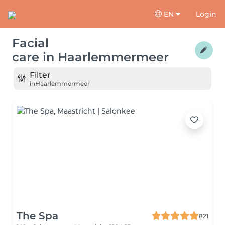
EN
Login
Facial
care
in
Haarlemmermeer
Filter
in
Haarlemmermeer
The Spa
821