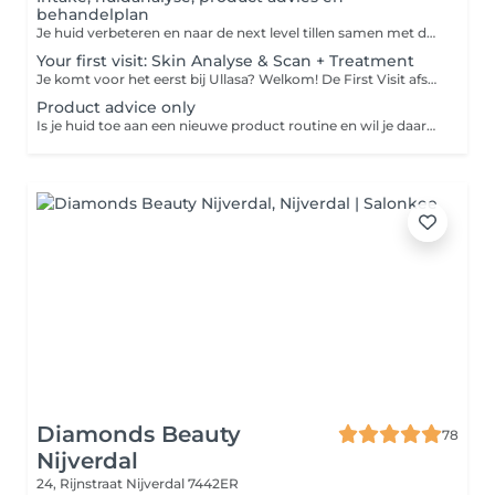
behandelplan
Je huid verbeteren en naar de next level tillen samen met de experts van Ullasa begint met het juiste huidplan! Tijdens deze eerste ontmoeting bespreken we al je wensen, meten en analyseren wij je huid d.m.v. een fotoscan met de Observ. Op basis van de analyse en jouw wensen maken we een behandelplan op maat. Wil je eerst even kort kennismaken met ons? Kies dan de opties gratis kennismaken.
Your first visit: Skin Analyse & Scan + Treatment
Je komt voor het eerst bij Ullasa? Welkom! De First Visit afspraak is de perfecte start voor een persoonlijk en effectief behandeltraject. Een doordachte aanpak begint immers bij een grondige voorbereiding. Tijdens deze afspraak analyseren we je huid met behulp van de geavanceerde Observ fotoscan (+/- 30 minuten). Op basis van de resultaten ontvang je direct aansluitend een op maat gemaakte behandeling van 25 - 45 of 60 minuten Afhankelijk van de gekozen tijdsduur. Wil je graag meteen een complete behandeling na je intake? Kies dan voor First visit: Scan & Product advice + 60min Facial
Product advice only
Is je huid toe aan een nieuwe product routine en wil je daarbij professioneel advies van onze huidexperts? Reserveer dan kosteloos product advies in onze agenda en wij maken samen met jou een productplan exclusief gebaseerd op de behoefte van jouw huid. Wij zijn exclusief partner van: Biologique Recherche, Skin Ceuticals, Hydropeptide & Cosmedix.
Diamonds Beauty
78
Nijverdal
24, Rijnstraat
Nijverdal 7442ER