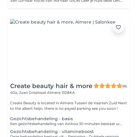
Van 129 naar 109,95 van 149 naar 134,95 Geef je huid deze Lente een stralende boost. Tijdens de Special HydroPeptide Vitamin C Light Infusion facial geniet je van diepe ontspanning, warme compressen, Cryotreatment en een zorgvuldig opgebouwde glow-behandeling met verhelderende enzymen, vitamine C en zuurstofwerkstoffen. Het collageenlicht van de Beauty Angel ELT laat je huid zichtbaar oplichten, voller ogen en direct glanzen met een gezonde zomerse Glow De behandeling wordt afgesloten met rijke verzorging, oogcrème, lipverzorging en een aangepaste dag- of nachtcrème. Perfect voor wie deze zomer wil stralen, comfort zoekt én intensieve huidverbetering wil combineren met pure ontspanning.
Create beauty hair & more
86
40a, Juan Grisstraat
Almere 1328KA
Create Beauty is located in Almere Tussen de Vaarten Zuid Next
to the albert heijn, there is no payed parking see you soon !
Gezichtsbehandeling - basis
Een gezichtsbehandeling van Ainhoa 30 minuten bestaat uit: - Reiniging - Dubbele reiniging - Scrub - Onzuiverheden verwijderen - Masker - Dagverzorging naar huidtype - Advies Een gezichtsbehandeling van Ainhoa 60 minuten bestaat uit: - Reiniging - Dubbele reiniging - Scrub - Onzuiverheden verwijderen - Epileren - Masker -Massage - Oogzone verzorging - Dagverzorging naar huidtype - Advies Een gezichtsbehandeling van Ainhoa 90 minuten bestaat uit: - Reiniging - Dubbele reiniging - Peeling - Onzuiverheden verwijderen - Wenkbrauwen epileren - Rug Massage - Masker - Oogzone verzorging - Dagverzorging naar huidtype - Advies - BAIMS makeup touch up - Marc Inbane Spraytan
Gezichtsbehandeling - vitamineboost
Deze behandeling bestaat uit: - Reiniging - Dubbele reiniging - Onzuiverheden verwijderen - Epileren - Vliesmasker - Ampul - Massage - Massage Cupping - Huidverbeterende massage tool - Dagverzorging naar huidtype - Advies -Marc Inbane Spray tan