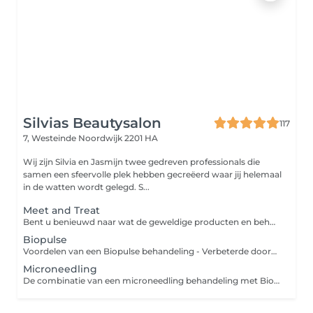
Silvias Beautysalon
117
7, Westeinde
Noordwijk 2201 HA
Wij zijn Silvia en Jasmijn twee gedreven professionals die
samen een sfeervolle plek hebben gecreëerd waar jij helemaal
in de watten wordt gelegd. S...
Meet and Treat
Bent u benieuwd naar wat de geweldige producten en behandelingen van Absolution voor uw huid kunnen betekenen? De nieuwe meet and treat behandeling is speciaal ontwikkeld voor iedereen die aan de slag wilt met huidverbetering. U krijgt inzicht over uw huid, ervaart de hoogwaardige producten van Absolution en gaat naar huis met een persoonlijk plan én een proefkit voor een maand t.w.v. €55.
Biopulse
Voordelen van een Biopulse behandeling - Verbeterde doorbloeding: Stimuleert de circulatie, waardoor de huid beter wordt voorzien van zuurstof en voedingsstoffen. - Betere opname van werkstoffen: Actieve ingrediënten dringen dieper door in de huid voor optimaal resultaat. - Verhoogde collageen- en elastineproductie: Helpt de huid steviger en elastischer te maken. - Vermindering van fijne lijntjes: Verstevigt de huid en vermindert tekenen van veroudering. - Diepe hydratatie: Verhoogt het vochtgehalte van de huid voor een frisse uitstraling. - Huidvernieuwing: Stimuleert celregeneratie, wat zorgt voor een gezondere, stralendere huid. - Ontspanning: Heeft een kalmerend effect en vermindert stress.
Microneedling
De combinatie van een microneedling behandeling met Biopulse biedt krachtige voordelen voor je huid: 1. Verbeterde collageenproductie: Microneedling stimuleert de aanmaak van collageen, terwijl Biopulse de huid beter doorbloedt en de cellen diepere herstelprocessen activeert. 2. Diepe hydratatie: Biopulse zorgt ervoor dat actieve werkstoffen, zoals serums, beter in de huid kunnen doordringen, waardoor de huid intensief gehydrateerd wordt. 3. Sneller herstel: De Biopulse behandeling versnelt het herstelproces van de huid na microneedling, waardoor de resultaten sneller zichtbaar zijn. 4. Verbeterde huidtextuur en teint: Deze combinatie vermindert fijne lijntjes, vergroot de stevigheid van de huid en zorgt voor een stralende, egalere teint. Door microneedling te combineren met Biopulse haal je het maximale uit je behandeling voor een gezondere, stralende huid!