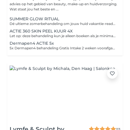
advies op het gebied van beauty, make-up en huidverzorging.
Wat staat jou het beste en ...
SUMMER GLOW RITUAL
Dé ultieme zomerbehandeling om jouw huid vakantie-ready te maken Perfect om vóór je vakantie in te zetten zodat jouw huid een echte summer pre-boost krijgt en jij tijdens je vakantie straalt met een gezonde, frisse en golden glow Tijdens deze luxe huidverbeterende behandeling nemen wij jou mee in een ultiem ontspanningsmoment voor body & mind. Door middel van aromatische geuren, speciale drukpunten en luxe huidverbetering brengen wij jouw huid volledig in balans. Deze treatment bevat de NIEUWE Orange Peeling van Cenzaa voor een frisse, gladde en stralende huid. Tijdens de massage werken we met ons nieuwe Glow Elixir voor die prachtige golden summer glow Het zuurstofmasker stimuleert de doorbloeding waarna we met een luxe Guasha bindweefselmassage werken aan lifting, versteviging en glow boosting resultaten. Wenkbrauwen waxen Ontspannend welkomstritueel Aroma geurreis & moodcard Reinigingsritueel NEW Orange Peeling Spicy Skin Shock Boost Glow Elixir bindweefselmassage Lift & Glow masker & massage Bubble up the glow GRATIS Luxe Skin Boost Box t.w.v. €69,95 cadeau Nu van €169,95 voor slechts €149,95
ACTIE 360 SKIN PEEL KUUR 4X
Let op: deze behandeling kun je alleen boeken als je minimaal 2 weken voorafgaand aan deze behandeling een intake hebt afgenomen. Silk+ Reiniging Spicy Skin Shock Zuurstof masker Bindweefsel/cupping massage Skin peeling aangepast aan de huid Huidverzorging aangepast aan jouw huidwens
Dermapen4 ACTIE 5x
5x Dermapen4 behandeling Gratis Intake 2 weken voorafgaand aan de kuur Nazorg producten na elke behandeling Huidverzorgingsadvies op maat 5x DERMAPEN4 behandeling van €799,00 Nu voor €699,00! Let op: het is belangrijk dat je een huidroutine volgt met onze producten voordat je deze deze behandeling kan boeken.
Lymfe & Sculpt by
113