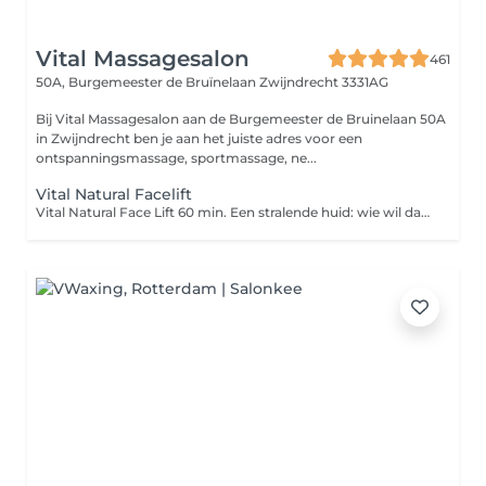
Vital Massagesalon
461
50A, Burgemeester de Bruïnelaan
Zwijndrecht 3331AG
Bij Vital Massagesalon aan de Burgemeester de Bruinelaan 50A
in Zwijndrecht ben je aan het juiste adres voor een
ontspanningsmassage, sportmassage, ne...
Vital Natural Facelift
Vital Natural Face Lift 60 min. Een stralende huid: wie wil dat nu niet? Door een gezichtsbehandeling geef je jouw huid weer een boost en ziet jouw gelaat er weer verzorgd en gezond uit. Bij de gezichtsbehandeling wordt het gelaat grondig gereinigd, worden dode huidcellen verwijderd en geniet je van een heerlijke hoofdhuidmassage. Het resultaat van deze behandeling? Een stevigere huid, mooie kleur en een gezonde glans! Geniet van een uitgebreide massage van gezicht, decolleté, schouders en nek, inclusief rustgevende penseelmassage. Er wordt een peelingmasker met natuurlijke ingrediënten (frambozenzaad en bamboe) die de huid hydrateert, aangebracht met vitamine C-serum en wordt er afgesloten met een dagcrème voor een stralende huid. Bij Natural Face Lift van Vital Massagesalon krijgt u: Reinigingsmassage met dieptereiniging; Peeling; Relaxerende gezichtsbehandeling; Penseelmassage; Stralende huid Prijs €61,-