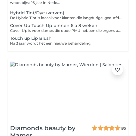
woon bijna 16 jaar in Nede...
Hybrid Tint/Dye (verven)
De Hybrid Tint is ideaal voor klanten die langdurige, gedurfde resultaten willen. De verf kleurt de huid t/m 7 dagen en de haartjes t/m 7 weken!! De gelstructuur garandeert consistente resultaten op alle huidtypes. De Hybrid Tint geeft een look van vollere wenkbrauwen en heeft een rijker en helderder effect dan normale wenkbrauw verf, en heeft minder verwerkingstijd nodig dan Henna.
Cover Up Touch Up binnen 6 a 8 weken
Cover Up is voor dames die oude PMU hebben die ergens anders zijn gezet of dames die eerder Microblading bij mij hebben gezet en nu Powderbrows willen doen.
Touch up Lip Blush
Na 3 jaar wordt het een nieuwe behandeling.
Diamonds beauty by
195
Mamer