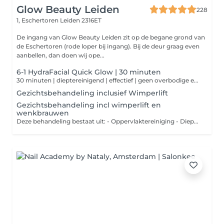
Glow Beauty Leiden
228
1, Eschertoren
Leiden 2316ET
De ingang van Glow Beauty Leiden zit op de begane grond van
de Eschertoren (rode loper bij ingang). Bij de deur graag even
aanbellen, dan doen wij ope...
6-1 HydraFacial Quick Glow | 30 minuten
30 minuten | dieptereinigend | effectief | geen overbodige extra's, wél resultaat Weinig tijd, maar wel behoefte aan een frisse en verzorgde huid? Deze compacte HydraFacial-behandeling geeft jouw huid in slechts 30 minuten een effectieve oppepper met dieptereiniging, peeling en een verzorgend masker. Kort, krachtig en zichtbaar effectief.
Gezichtsbehandeling inclusief Wimperlift
Gezichtsbehandeling incl wimperlift en
wenkbrauwen
Deze behandeling bestaat uit: - Oppervlaktereiniging - Dieptereiniging - Onzuiverheden verwijderen - Masker - Dagcrème