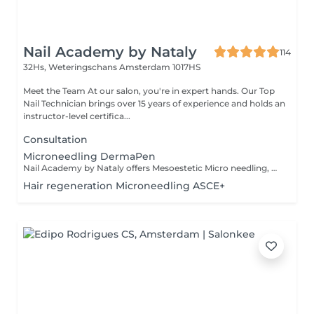
Nail Academy by Nataly
114
32Hs, Weteringschans
Amsterdam 1017HS
Meet the Team At our salon, you're in expert hands. Our Top
Nail Technician brings over 15 years of experience and holds an
instructor-level certifica...
Consultation
Microneedling DermaPen
Nail Academy by Nataly offers Mesoestetic Micro needling, must have treatment! As Microneedling skin treatment addressing issues like Skin Rejuvenation, Anti Aging, Acne, Streaks, Scars, and Pigmentation. We use the advanced Mesoestetic intradermal medical solutions of oligoelements, DMAE, Vitamin C for better and more beautiful results. Treatment will be agreed and adjusted to your personal skin needs. This treatment involves creating small channels in the skin with needles, stimulating collagen and elastin production, leading to radiant skin for up to a year. The process includes skin cleansing, disinfection, and application of specialized serums, followed by the Mesoestetic treatment. After Microneedling, a calming balm, special serum Maria Galland promotes skin recovery, making it a relaxing and therapeutic salon experience. The post-treatment phase involves addressing specific skin concerns, and an initial intake session is conducted to discuss expectations, contraindications, and the importance of skincare. Book an appointment for radiant skin.
Hair regeneration Microneedling ASCE+