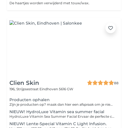
De haartjes worden verwijderd met touw/wax.
Clien Skin
88
196, Strijpsestraat
Eindhoven 5616 GW
Producten ophalen
Zijn je producten op? maak dan hier een afspraak om je nieuwe producten weer op te komen halen.
NIEUW! HydroLuxe Vitamin sea summer facial
HydroLuxe Vitamin Sea Summer Facial Ervaar de perfecte combinatie van luxe, ontspanning en huidverbetering. De HydroLuxe Vitamin Sea Summer Facial is speciaal ontwikkeld om je huid tijdens de zomer intens te hydrateren, te beschermen en een prachtige, gezonde glow te geven. Met krachtige vitamine C, zuurstof, antioxidanten en verkoelende cryoglobes wordt de huid gevoed, gekalmeerd en gestimuleerd om collageen aan te maken. De behandeling laat je huid direct frisser, egaler en zichtbaar stralender achter. Na de behandeling geniet je van: Een frisse, gezonde glow Intense hydratatie Kalmering en herstel van de huid Bescherming tegen zomerse invloeden Een ontspannen én zichtbaar stralende huid
NIEUW! Lente-Special Vitamin C Light Infusion.