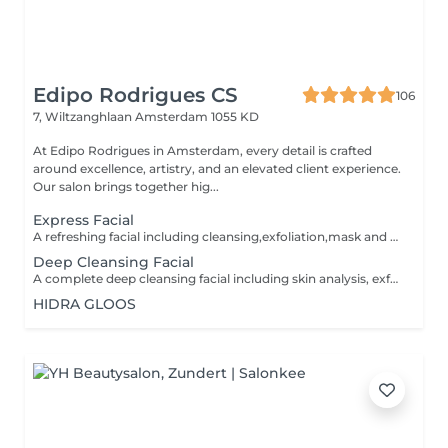
Edipo Rodrigues CS
106
7, Wiltzanghlaan
Amsterdam 1055 KD
At Edipo Rodrigues in Amsterdam, every detail is crafted
around excellence, artistry, and an elevated client experience.
Our salon brings together hig...
Express Facial
A refreshing facial including cleansing,exfoliation,mask and hydration. perefcet for maintaining healthy,radiant skin.
Deep Cleansing Facial
A complete deep cleansing facial including skin analysis, exfoliation,extractions (if needed),soothing mask and hydration. Designed to deeply cleanse the skin, unclog pores and leave your complexion fresh, smooth and radiant.
HIDRA GLOOS