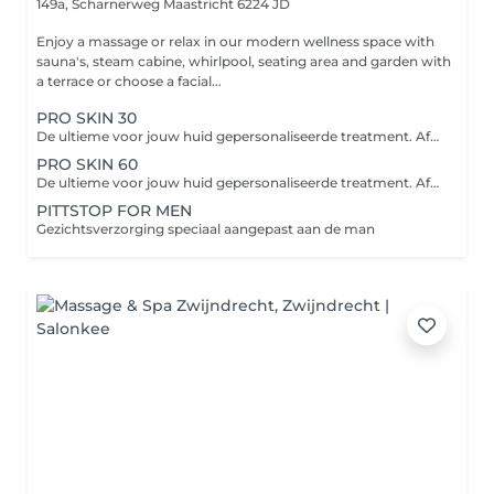
149a, Scharnerweg
Maastricht 6224 JD
Enjoy a massage or relax in our modern wellness space with
sauna's, steam cabine, whirlpool, seating area and garden with
a terrace or choose a facial...
PRO SKIN 30
De ultieme voor jouw huid gepersonaliseerde treatment. Afhankelijk van jouw huidbehoefte bevat de treatment verschillende professionele actieve producten en worden handpools ingezet voor geavanceerde reiniging, productpenetratie en exfoliatie.
PRO SKIN 60
De ultieme voor jouw huid gepersonaliseerde treatment. Afhankelijk van jouw huidbehoefte bevat de treatment verschillende professionele actieve producten en worden handpools ingezet voor geavanceerde reiniging, productpenetratie en exfoliatie.
PITTSTOP FOR MEN
Gezichtsverzorging speciaal aangepast aan de man