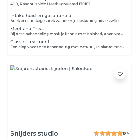
40B, Raadhuisplein
Heerhugowaard 1701EJ
Intake huid en gezondheid
Boek een intakegesprek wanneer je deskundig advies wilt over jouw huidtype en/of gezondheidsklachten. Tijdens deze sessie bespreken we jouw specifieke zorgen en ontdekken we samen wat je kunt doen om je huid te verbeteren en welke behandelingen en/of producten het beste bij jou passen
Meet and Treat
Bij deze behandeling maak je kennis met Kalahari, doen we een huidanalyse en maken we een plan van aanpak van behandelingen en thuisverzorging. Het thuisproefpakket is een beginners set om thuis met de producten aan de slag te gaan. Een gezichtsbehandeling is een heerlijk verzorgende behandeling die het verouderingsproces van de huid helpt vertragen. Door regelmatig een gezichtsbehandeling te ondergaan krijgt je huid weer een boost en kom je tegelijk even helemaal tot rust.
Classic treatment
Een diep voedende behandeling met natuurlijke plantextracten en botanische oliën.voor ieder huidtype incl. onzuiverheden verwijderen en wenkbrauwen epileren
Snijders studio
189