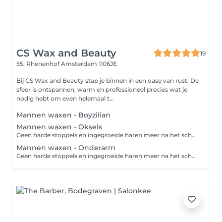
CS Wax and Beauty
19
55, Rhenenhof
Amsterdam 1106JE
Bij CS Wax and Beauty stap je binnen in een oase van rust. De
sfeer is ontspannen, warm en professioneel precies wat je
nodig hebt om even helemaal t...
Mannen waxen - Boyzilian
Mannen waxen - Oksels
Geen harde stoppels en ingegroeide haren meer na het scheren? Dan is harsen de perfecte oplossing. Harsen is een ontharingsmethode die de haar met wortel en al verwijdert. Een groot voordeel van harsen ten opzichte van scheren is dat de haren langer wegblijven en zachter teruggroeien. Zo geniet je langer van een zijdezachte huid!
Mannen waxen - Onderarm
Geen harde stoppels en ingegroeide haren meer na het scheren? Dan is harsen de perfecte oplossing. Harsen is een ontharingsmethode die de haar met wortel en al verwijdert. Een groot voordeel van harsen ten opzichte van scheren is dat de haren langer wegblijven en zachter teruggroeien. Zo geniet je langer van een zijdezachte huid!