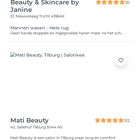
Beauty & Skincare by
30
Janine
31, Nieuwsteeg
Tricht 4196AK
Mannen waxen - Hele rug
Geen harde stoppels en ingegroeide haren meer na het scheren? Dan is harsen de perfecte oplossing. Harsen is een ontharingsmethode die de haar met wortel en al verwijdert. Een groot voordeel van harsen ten opzichte van scheren is dat de haren langer wegblijven en zachter teruggroeien. Zo geniet je langer van een zijdezachte huid!
Mati Beauty
122
42, Saliehof
Tilburg 5044 AS
Mati Beauty is een salon in Tilburg waar zorg en comfort