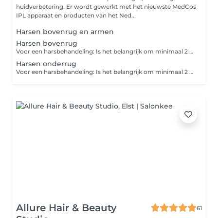
huidverbetering. Er wordt gewerkt met het nieuwste MedCos
IPL apparaat en producten van het Ned...
Harsen bovenrug en armen
Harsen bovenrug
Voor een harsbehandeling: Is het belangrijk om minimaal 2 tot 3 weken vóór de afspraak te stoppen met scheren, zodat de haren de juiste lengte hebben: ongeveer 0,5 tot maximaal 1,0 cm. Op de dag van de behandeling: Draag comfortabele kleding: Kies voor loszittende, ademende stoffen om wrijving en irritatie na de behandeling te voorkomen. Vermijd zon en zonnebank: Stel je huid niet bloot aan direct zonlicht of de zonnebank in de 24 uur voorafgaand aan je afspraak.
Harsen onderrug
Voor een harsbehandeling: Is het belangrijk om minimaal 2 tot 3 weken vóór de afspraak te stoppen met scheren, zodat de haren de juiste lengte hebben: ongeveer 0,5 tot maximaal 1,0 cm. Op de dag van de behandeling: Draag comfortabele kleding: Kies voor loszittende, ademende stoffen om wrijving en irritatie na de behandeling te voorkomen. Vermijd zon en zonnebank: Stel je huid niet bloot aan direct zonlicht of de zonnebank in de 24 uur voorafgaand aan je afspraak.
Allure Hair & Beauty
61