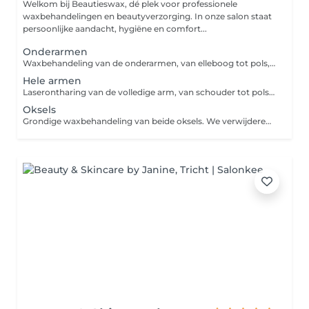
Welkom bij Beautieswax, dé plek voor professionele
waxbehandelingen en beautyverzorging. In onze salon staat
persoonlijke aandacht, hygiëne en comfort...
Onderarmen
Waxbehandeling van de onderarmen, van elleboog tot pols, voor een gladde huid zonder stoppels.
Hele armen
Laserontharing van de volledige arm, van schouder tot pols. De laser schakelt de haarwortel gericht uit, waardoor de haargroei na meerdere sessies duidelijk vermindert. Zo geniet je van een gladde huid zonder dagelijks scheren of waxen.
Oksels
Grondige waxbehandeling van beide oksels. We verwijderen de haartjes met de wortel, waardoor je weken lang glad blijft en irritatie door scheren voorkomt.