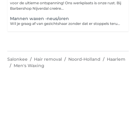
voor de ultieme ontspanning! Ons werkplaats is onze rust. Bij
Barbershop Nijverdal creëre...
Mannen waxen -neus/oren
Wil je graag af van gezichtshaar zonder dat er stoppels teruggroeien? Dan is harsen de oplossing. Harsen is een ontharingsmethode die de haar met wortel en al verwijdert. Een groot voordeel van harsen ten opzichte van scheren is dat de haren langer wegblijven en zachter teruggroeien. Zo geniet je langer van een zijdezachte huid!
Salonkee
Hair removal
Noord-Holland
Haarlem
Men's Waxing