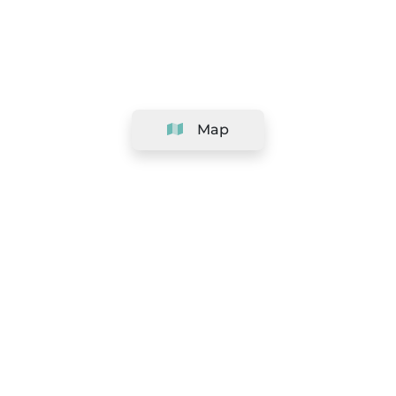
Map
Company
Support
Team
&
Careers
Information for salons
Legal