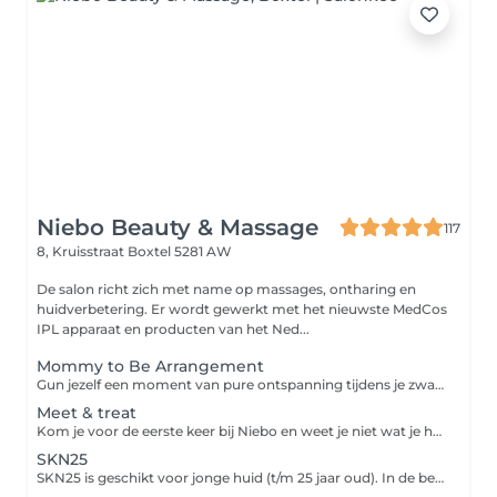
Niebo Beauty & Massage
117
8, Kruisstraat
Boxtel 5281 AW
De salon richt zich met name op massages, ontharing en
huidverbetering. Er wordt gewerkt met het nieuwste MedCos
IPL apparaat en producten van het Ned...
Mommy to Be Arrangement
Gun jezelf een moment van pure ontspanning tijdens je zwangerschap met ons speciaal samengestelde Mommy to Be Arrangement. Dit verwenmoment is volledig afgestemd op de behoeften van aanstaande moeders. Je geniet van een 45 minuten durende gezichtsbehandeling, waarbij je huid intens wordt verzorgd en gehydrateerd met milde, veilige producten. Aansluitend volgt een 45 minuten ontspanningsmassage, uitgevoerd in buikligging op een speciale zwangerschapsbank van Bellezi. Deze unieke bank is ontworpen om jouw lichaam optimaal te ondersteunen, zodat je comfortabel en veilig kunt ontspannen. Dit arrangement helpt spanning te verminderen, stimuleert de doorbloeding en zorgt ervoor dat je even helemaal tot rust komt een waardevol moment voor jou én je baby. Ontspannen, verzorgen en genieten in alle comfort tijdens je zwangerschap.
Meet & treat
Kom je voor de eerste keer bij Niebo en weet je niet wat je huid nodig heeft? Dan is Meet & treat voor jou. We bespreken jouw wensen, huidverzorging en eventuele huidproblemen. Tijdens deze persoonlijke gezichtsbehandeling wordt je huid eerst geanalyseerd. Er wordt gekeken naar huidtype, conditie en eventuele huidproblemen zoals onzuiverheden, droogte of gevoeligheid. Op basis van deze analyse wordt de behandeling volledig op maat samengesteld. De behandeling bestaat uit: - reiniging en milde scrub - verwijderen van onzuiverheden - verzorgende dagcrème en eventueel advies voor thuiszorg Omdat elke huid anders is en continu verandert, is geen behandeling hetzelfde. Je huid krijgt precies wat ze nodig heeft op dat moment. Extra module: wenkbrauwen verzorging / harsen bovenlip / harsen kin
SKN25
SKN25 is geschikt voor jonge huid (t/m 25 jaar oud). In de behandeling worden gebruikt producten gemaakt van natuurlijke ingrediënten. Combinatie van de producten zorgt voor zuivere en gehydrateerde huid met gezonde en frisse uitstraling.