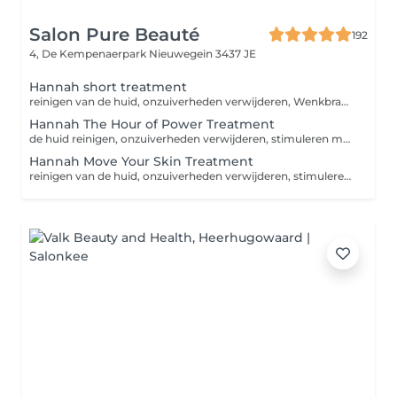
Salon Pure Beauté
192
4, De Kempenaerpark
Nieuwegein 3437 JE
Hannah short treatment
reinigen van de huid, onzuiverheden verwijderen, Wenkbrauwen waxen of epileren, stimuleren van de huid met peeling, herstellen en beschermen van de huid.
Hannah The Hour of Power Treatment
de huid reinigen, onzuiverheden verwijderen, stimuleren met peeling/scrub, Wenkbrauwen waxen of epileren, klassieke massage, masker, herstellen en beschermen van de huid.
Hannah Move Your Skin Treatment
reinigen van de huid, onzuiverheden verwijderen, stimuleren van de huid met peeling en scrub, Wenkbrauwen waxen/epileren en verven of bovenlip waxen, bindweefsel massage, masker, herstellen en beschermen van de huid.