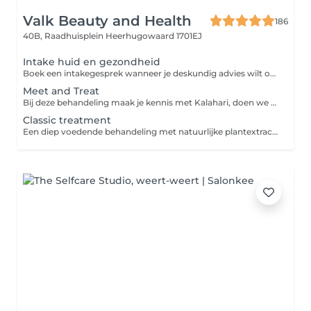
Valk Beauty and Health
186
40B, Raadhuisplein
Heerhugowaard 1701EJ
Intake huid en gezondheid
Boek een intakegesprek wanneer je deskundig advies wilt over jouw huidtype en/of gezondheidsklachten. Tijdens deze sessie bespreken we jouw specifieke zorgen en ontdekken we samen wat je kunt doen om je huid te verbeteren en welke behandelingen en/of producten het beste bij jou passen
Meet and Treat
Bij deze behandeling maak je kennis met Kalahari, doen we een huidanalyse en maken we een plan van aanpak van behandelingen en thuisverzorging. Het thuisproefpakket is een beginners set om thuis met de producten aan de slag te gaan. Een gezichtsbehandeling is een heerlijk verzorgende behandeling die het verouderingsproces van de huid helpt vertragen. Door regelmatig een gezichtsbehandeling te ondergaan krijgt je huid weer een boost en kom je tegelijk even helemaal tot rust.
Classic treatment
Een diep voedende behandeling met natuurlijke plantextracten en botanische oliën.voor ieder huidtype incl. onzuiverheden verwijderen en wenkbrauwen epileren