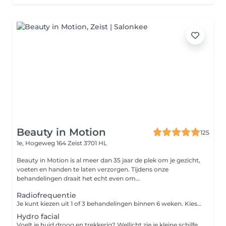
Beauty in Motion
125
1e, Hogeweg 164
Zeist 3701 HL
Beauty in Motion is al meer dan 35 jaar de plek om je gezicht,
voeten en handen te laten verzorgen. Tijdens onze
behandelingen draait het echt even om...
Radiofrequentie
Je kunt kiezen uit 1 of 3 behandelingen binnen 6 weken. Kies je voor de kuur van 3 behandelingen? Je boekt dan via Treatwell de eerste behandeling. De vervolgafspraken maak je in de salon. Door middel van elektromagnetische straling wordt er warmte uitgestraald, welke diep doordringt tot in de huid. Dit zorgt voor celstimulatie en de aanmaak van collageen en elastine. Als gevolg hiervan wordt de huid strakker en krijgt het gezicht meer volume.
Hydro facial
Voelt je huid droog en trekkerig? Wellicht zie je kleine schilfertjes of zelfs fijne droogtelijntjes? Dan is deze hydraterende facial de juiste behandeling voor jou. In de behandeling wordt gebruik gemaakt van producten die de vochtbalans in de huid weer herstellen. De behandeling bestaat uit de volgende onderdelen: Reiniging Epileren van de wenkbrauwen Stomen Dieptereiniging Massage van gezicht en gelaat Vochtherstellend masker Dag- of nachtverzorging