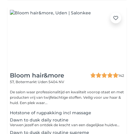
Bloom hair&more
142
57, Botermarkt
Uden 5404 NV
De salon waar professionalitijd en kwaliteit voorop staat en met
producten vrij van twijfelachtige stoffen. Veilig voor uw haar &
huid. Een plek waar...
Hotstone of rugpakking incl massage
Dawn to dusk daily routine
Verwen jezelf en ontdek de kracht van een dagelijkse huidverzorgingsroutine. Dit huidverzorgingsprogramma biedt alles wat je nodig hebt om jouw huid te voeden, te beschermen en te herstellen. Laat elke stap van jouw routine een moment van self-care zijn. Intake-huidanalyse-reinigen-dieptereinigen-masker-dagverzorging-persoonlijk advies.
Dawn to dusk daily routine supreme