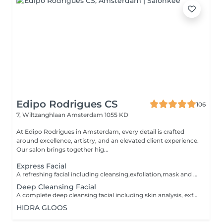
Edipo Rodrigues CS
106
7, Wiltzanghlaan
Amsterdam 1055 KD
At Edipo Rodrigues in Amsterdam, every detail is crafted
around excellence, artistry, and an elevated client experience.
Our salon brings together hig...
Express Facial
A refreshing facial including cleansing,exfoliation,mask and hydration. perefcet for maintaining healthy,radiant skin.
Deep Cleansing Facial
A complete deep cleansing facial including skin analysis, exfoliation,extractions (if needed),soothing mask and hydration. Designed to deeply cleanse the skin, unclog pores and leave your complexion fresh, smooth and radiant.
HIDRA GLOOS