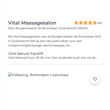
Vital Massagesalon
461
50A, Burgemeester de Bruïnelaan
Zwijndrecht 3331AG
Bij Vital Massagesalon aan de Burgemeester de Bruinelaan 50A
in Zwijndrecht ben je aan het juiste adres voor een
ontspanningsmassage, sportmassage, ne...
Vital Natural Facelift
Vital Natural Face Lift 60 min. Een stralende huid: wie wil dat nu niet? Door een gezichtsbehandeling geef je jouw huid weer een boost en ziet jouw gelaat er weer verzorgd en gezond uit. Bij de gezichtsbehandeling wordt het gelaat grondig gereinigd, worden dode huidcellen verwijderd en geniet je van een heerlijke hoofdhuidmassage. Het resultaat van deze behandeling? Een stevigere huid, mooie kleur en een gezonde glans! Geniet van een uitgebreide massage van gezicht, decolleté, schouders en nek, inclusief rustgevende penseelmassage. Er wordt een peelingmasker met natuurlijke ingrediënten (frambozenzaad en bamboe) die de huid hydrateert, aangebracht met vitamine C-serum en wordt er afgesloten met een dagcrème voor een stralende huid. Bij Natural Face Lift van Vital Massagesalon krijgt u: Reinigingsmassage met dieptereiniging; Peeling; Relaxerende gezichtsbehandeling; Penseelmassage; Stralende huid Prijs €61,-