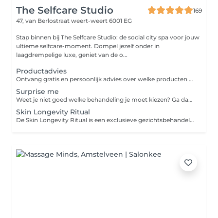
The Selfcare Studio
169
47, van Berlostraat
weert-weert 6001 EG
Stap binnen bij The Selfcare Studio: de social city spa voor jouw
ultieme selfcare-moment. Dompel jezelf onder in
laagdrempelige luxe, geniet van de o...
Productadvies
Ontvang gratis en persoonlijk advies over welke producten het beste passen bij jouw huidtype en huidbehoeften. Samen kijken we naar jouw huidige routine en stellen we een passend advies op.
Surprise me
Weet je niet goed welke behandeling je moet kiezen? Ga dan voor de surprise me. We kijken samen welke behandeling voor jou het meest geschikt is.
Skin Longevity Ritual
De Skin Longevity Ritual is een exclusieve gezichtsbehandeling die verder gaat dan traditionele anti-aging. Deze behandeling ondersteunt de huid op celniveau en focust op gezond, sterk en mooi ouder worden. Door een combinatie van geavanceerde actieve ingrediënten, professionele massagetechnieken en het innovatieve Efficacy Booster device wordt de huid intensief gestimuleerd om zich te vernieuwen, herstellen en versterken. De behandeling verbetert de stevigheid, verfijnt de gezichtscontouren en geeft de huid een frisse, jeugdige uitstraling. De zorgvuldig geselecteerde werkstoffen waaronder NAD+ Activator, bio-gefermenteerde peptiden en botanische extracten, werken doelgericht op de diepere huidlagen om oxidatieve stress te verminderen, celvernieuwing te activeren en huidveroudering bij de kern aan te pakken.