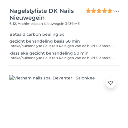
Nagelstyliste DK Nails
366
Nieuwegein
6-12, Archimesbaan
Nieuwegein 3439 ME
Betaald carbon peeling 5x
gezicht behandeling basis 60 min
Intake/huidanalyse Geur reis Reinigen van de huid Dieptereiniging/ peeling Onzuiverheden verwijderen Masseren 5 min Masker en hoofdhuidmassage / evt hand masker+ €12,50 Toner/serum/oogcreme Dagcrème /nachtverzorging Spf Thee ritueel
klassieke gezicht behandeling 90 min
Intake/huidanalyse Geur reis Reinigen van de huid Dieptereiniging/ peeling Spicy skin shock Onzuiverheden verwijderen Masseren 10 masseren Masker en hoofdhuidmassage / optioneel hand masker+ €12,50 Toner/serum/oogcreme Dagcrème /nachtverzorging Spf Thee ritueel