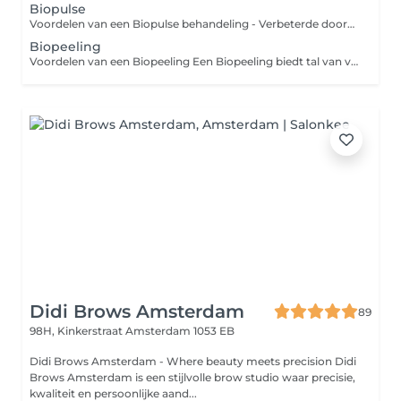
Biopulse
Voordelen van een Biopulse behandeling - Verbeterde doorbloeding: Stimuleert de circulatie, waardoor de huid beter wordt voorzien van zuurstof en voedingsstoffen. - Betere opname van werkstoffen: Actieve ingrediënten dringen dieper door in de huid voor optimaal resultaat. - Verhoogde collageen- en elastineproductie: Helpt de huid steviger en elastischer te maken. - Vermindering van fijne lijntjes: Verstevigt de huid en vermindert tekenen van veroudering. - Diepe hydratatie: Verhoogt het vochtgehalte van de huid voor een frisse uitstraling. - Huidvernieuwing: Stimuleert celregeneratie, wat zorgt voor een gezondere, stralendere huid. - Ontspanning: Heeft een kalmerend effect en vermindert stress.
Biopeeling
Voordelen van een Biopeeling Een Biopeeling biedt tal van voordelen voor je huid! Deze natuurlijke peeling stimuleert de celvernieuwing, waardoor je huid er frisser en stralender uitziet. Het helpt bij het verminderen van fijne lijntjes, het egaliseren van de teint en het verminderen van onzuiverheden en acne. Daarnaast verbetert het de huidtextuur en maakt het de huid zachter en gladder. Een Biopeeling is een veilige en effectieve manier om je huid te verjongen en te verfrissen, zonder ingrepen. Perfect voor een gezonde, jeugdige uitstraling!
Didi Brows Amsterdam
89
98H, Kinkerstraat
Amsterdam 1053 EB
Didi Brows Amsterdam - Where beauty meets precision Didi
Brows Amsterdam is een stijlvolle brow studio waar precisie,
kwaliteit en persoonlijke aand...