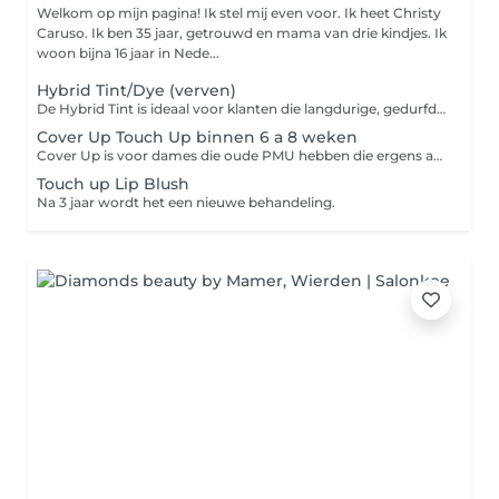
Welkom op mijn pagina! Ik stel mij even voor. Ik heet Christy
Caruso. Ik ben 35 jaar, getrouwd en mama van drie kindjes. Ik
woon bijna 16 jaar in Nede...
Hybrid Tint/Dye (verven)
De Hybrid Tint is ideaal voor klanten die langdurige, gedurfde resultaten willen. De verf kleurt de huid t/m 7 dagen en de haartjes t/m 7 weken!! De gelstructuur garandeert consistente resultaten op alle huidtypes. De Hybrid Tint geeft een look van vollere wenkbrauwen en heeft een rijker en helderder effect dan normale wenkbrauw verf, en heeft minder verwerkingstijd nodig dan Henna.
Cover Up Touch Up binnen 6 a 8 weken
Cover Up is voor dames die oude PMU hebben die ergens anders zijn gezet of dames die eerder Microblading bij mij hebben gezet en nu Powderbrows willen doen.
Touch up Lip Blush
Na 3 jaar wordt het een nieuwe behandeling.