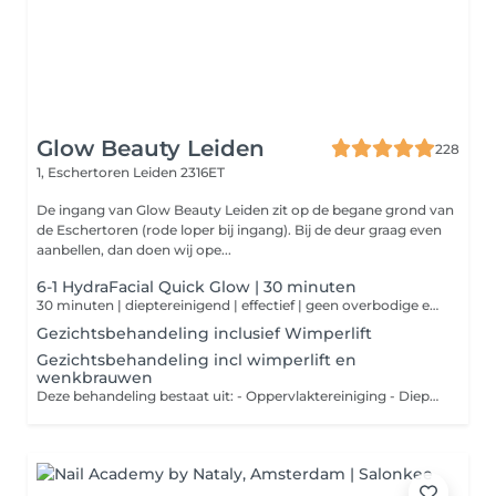
Glow Beauty Leiden
228
1, Eschertoren
Leiden 2316ET
De ingang van Glow Beauty Leiden zit op de begane grond van
de Eschertoren (rode loper bij ingang). Bij de deur graag even
aanbellen, dan doen wij ope...
6-1 HydraFacial Quick Glow | 30 minuten
30 minuten | dieptereinigend | effectief | geen overbodige extra's, wél resultaat Weinig tijd, maar wel behoefte aan een frisse en verzorgde huid? Deze compacte HydraFacial-behandeling geeft jouw huid in slechts 30 minuten een effectieve oppepper met dieptereiniging, peeling en een verzorgend masker. Kort, krachtig en zichtbaar effectief.
Gezichtsbehandeling inclusief Wimperlift
Gezichtsbehandeling incl wimperlift en
wenkbrauwen
Deze behandeling bestaat uit: - Oppervlaktereiniging - Dieptereiniging - Onzuiverheden verwijderen - Masker - Dagcrème