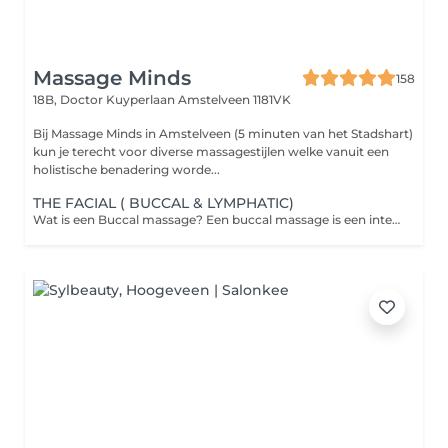
Massage Minds
158
18B, Doctor Kuyperlaan
Amstelveen 1181VK
Bij Massage Minds in Amstelveen (5 minuten van het Stadshart)
kun je terecht voor diverse massagestijlen welke vanuit een
holistische benadering worde...
THE FACIAL ( BUCCAL & LYMPHATIC)
Wat is een Buccal massage? Een buccal massage is een intensieve gezichtsmassage waarbij de wangen, de kaaklijn en de mondspieren zowel van buitenaf als via de binnenkant van de mond worden gemasseerd. De therapeut werkt op deze manier in op de diepere lagen van de gezichtsspieren. Dit bevordert een gezonde doorbloeding en lymfedrainage, en helpt bij het verminderen van onder andere kaakspanning. Deze behandeling richt zich op het loslaten van emotionele stress die zich in de gezichtsspieren kan vastzetten, wat resulteert in een diepe ontspanning. De behandeling wordt uitgevoerd met handschoenen voor optimale hygiëne en met zorgvuldig afgestemde gezichtsoliën. Geef eventuele allergieën a.u.b. door bij de reservering.