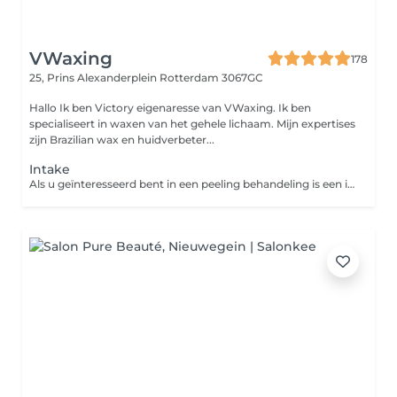
VWaxing
178
25, Prins Alexanderplein
Rotterdam 3067GC
Hallo Ik ben Victory eigenaresse van VWaxing. Ik ben
specialiseert in waxen van het gehele lichaam. Mijn expertises
zijn Brazilian wax en huidverbeter...
Intake
Als u geïnteresseerd bent in een peeling behandeling is een intakegesprek meestal nodig. Tijdens dit gesprek maken wij kennis met u en uw huid, brengt de voorgeschiedenis en uw klachten in kaart en beoordeelt of u veilig behandeld kan worden. Op basis daarvan zal samen met u een behandelplan opgesteld worden. Er wordt met u besproken welke behandelingen geadviseerd worden, hoeveel behandelingen we denken nodig te hebben, welke resultaten u mag verwachten, wat de kosten zullen zijn en u krijgt informatie met betrekking tot eventuele voor- en nazorg