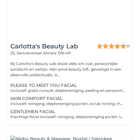
Carlotta's Beauty Lab
71
25, Sarsvenstraat
Almere 1316 HP
Bij Carlotta's Beauty Lab draait alles om rust, persoonlijke
aandacht en welzijn. Mijn privé beauty loft, gevestigd in een
sfeervolle zolderstudio, is...
PLEASE TO MEET YOU FACIAL
Inclusief: gratis consult, dieptereiniging, peeling en persoonlijk masker. Deze behandeling is een kleine en gezellige gezichtsbehandeling, ideaal om kennis te maken of gewoon als aanvulling op een ander ritueel voor een snelle hydratatieboost.
SKIN COMFORT FACIAL
Inclusief: reiniging, dieptereiniging poriën, scrub, toning, masker, nek-, schouder-, hoofd- en armmassage, crème. Persoonlijke gezichtsbehandeling om de huid in balans te brengen, te voeden, hydrateren en te laten stralen. Brengt comfort, kalmte en harmonie in de geest.
GENTLEMEN FACIAL
Krachtige facial inclusief: reiniging, dieptereiniging poriën, scrub, toning, masker, nek-, schouder-, hoofd- en armmassage, crème. De gezichtsbehandeling voor mannen is speciaal afgestemd op de behoeften van de mannenhuid, die vaak scheergerelateerd zijn, zoals scheerbrand, of andere aandoeningen zoals een gevoelige en doffe huid. Gecombineerde manuele technieken van Zweden en deep tissue.