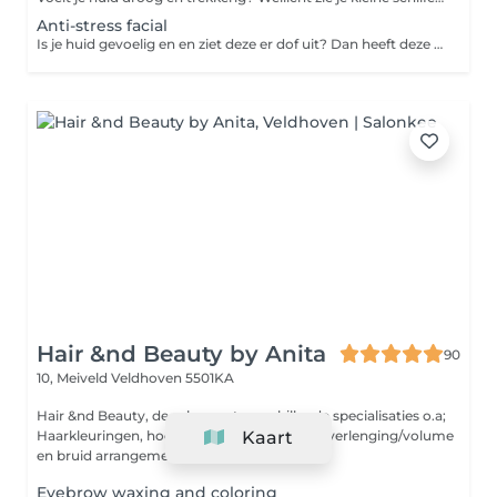
Anti-stress facial
Is je huid gevoelig en en ziet deze er dof uit? Dan heeft deze waarschijnlijk te lijden onder invloeden van buitenaf. Tijdens deze behandeling gaan we door het gebruik van herstellende en oppeppende producten met o.a. vitamine A & C voor een stralend resultaat. De behandeling bestaat uit de volgende onderdelen: Reiniging Epileren van de wenkbrauwen Fermentpeeling Stomen Dieptereiniging Massage van gezicht en gelaat met vitamine C ampul Vitaminemasker Dag- of nachtverzorging
Hair &nd Beauty by Anita
90
10, Meiveld
Veldhoven 5501KA
Hair &nd Beauty, de salon met verschillende specialisaties o.a;
Haarkleuringen, hoofdhuidproblemen, haarverlenging/volume
Kaart
en bruid arrangementen. ...
Eyebrow waxing and coloring