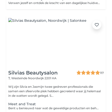
Verwen jezelf en ontdek de kracht van een dagelijkse huidverzorgingsroutine. Dit huidverzorgingsprogramma biedt alles wat je nodig hebt om jouw huid te voeden, te beschermen, te herstellen en te verbeteren. Laat elke stap van jouw routine een moment van self-care zijn. Intake-huidanalyse-waxen van gezicht en wenkbrauwen-wenkbrauwen verven-reinigen-dieptereinigen-massage-masker-dagverzorging-persoonlijk advies.
Silvias Beautysalon
117
7, Westeinde
Noordwijk 2201 HA
Wij zijn Silvia en Jasmijn twee gedreven professionals die
samen een sfeervolle plek hebben gecreëerd waar jij helemaal
in de watten wordt gelegd. S...
Meet and Treat
Bent u benieuwd naar wat de geweldige producten en behandelingen van Absolution voor uw huid kunnen betekenen? De nieuwe meet and treat behandeling is speciaal ontwikkeld voor iedereen die aan de slag wilt met huidverbetering. U krijgt inzicht over uw huid, ervaart de hoogwaardige producten van Absolution en gaat naar huis met een persoonlijk plan én een proefkit voor een maand t.w.v. €55.