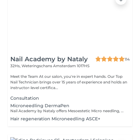
Nail Academy by Nataly
114
32Hs, Weteringschans
Amsterdam 1017HS
Meet the Team At our salon, you're in expert hands. Our Top
Nail Technician brings over 15 years of experience and holds an
instructor-level certifica...
Consultation
Microneedling DermaPen
Nail Academy by Nataly offers Mesoestetic Micro needling, must have treatment! As Microneedling skin treatment addressing issues like Skin Rejuvenation, Anti Aging, Acne, Streaks, Scars, and Pigmentation. We use the advanced Mesoestetic intradermal medical solutions of oligoelements, DMAE, Vitamin C for better and more beautiful results. Treatment will be agreed and adjusted to your personal skin needs. This treatment involves creating small channels in the skin with needles, stimulating collagen and elastin production, leading to radiant skin for up to a year. The process includes skin cleansing, disinfection, and application of specialized serums, followed by the Mesoestetic treatment. After Microneedling, a calming balm, special serum Maria Galland promotes skin recovery, making it a relaxing and therapeutic salon experience. The post-treatment phase involves addressing specific skin concerns, and an initial intake session is conducted to discuss expectations, contraindications, and the importance of skincare. Book an appointment for radiant skin.
Hair regeneration Microneedling ASCE+