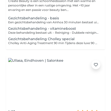
Create Beauty is een schoonheidssalon met een warme en
persoonlijke sfeer in een rustige omgeving. Met +10 jaar
ervaring en een passie voor beauty ben...
Gezichtsbehandeling - basis
Een gezichtsbehandeling van Ainhoa 30 minuten bestaat uit: - Reiniging - Dubbele reiniging - Scrub - Onzuiverheden verwijderen - Masker - Dagverzorging naar huidtype - Advies Een gezichtsbehandeling van Ainhoa 60 minuten bestaat uit: - Reiniging - Dubbele reiniging - Scrub - Onzuiverheden verwijderen - Epileren - Masker -Massage - Oogzone verzorging - Dagverzorging naar huidtype - Advies Een gezichtsbehandeling van Ainhoa 90 minuten bestaat uit: - Reiniging - Dubbele reiniging - Peeling - Onzuiverheden verwijderen - Wenkbrauwen epileren - Rug Massage - Masker - Oogzone verzorging - Dagverzorging naar huidtype - Advies - BAIMS makeup touch up - Marc Inbane Spraytan
Gezichtsbehandeling - vitamineboost
Deze behandeling bestaat uit: - Reiniging - Dubbele reiniging - Onzuiverheden verwijderen - Epileren - Vliesmasker - Ampul - Massage - Massage Cupping - Huidverbeterende massage tool - Dagverzorging naar huidtype - Advies -Marc Inbane Spray tan
Gezichtsbehandeling Cholley special
Cholley Anti-Aging Treatment 90 min Tijdens deze luxe 90 minuten durende anti-aging behandeling staat huidverbetering centraal. De behandeling begint met een dieptereiniging en voorbereiding van de huid, waarna gespecialiseerde Cholley producten worden aangebracht die gericht zijn op collageenstimulatie, hydratatie en herstel. Door middel van speciale tools en intensief werkende serums worden de actieve ingrediënten diep in de huid gebracht voor een maximaal resultaat. Een luxe huidverbeterende gezichtsbehandeling met het high-end Zwitserse merk Cholley. Deze behandeling focust op huidverjonging, versteviging en intensief herstel door middel van actieve ingrediënten, speciale tools, diepwerkende maskers en LED-lichttherapie. De huid wordt zichtbaar gladder, steviger en stralender. Ideaal bij huidveroudering, verslapping, fijne lijntjes en een doffe teint. incl Marc Inbane facial spray tan Infrarood Light thearpie Liroma Light therapie Collagen eye pads Skin scrubber Epileren of waxen Verven Advies