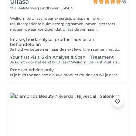
Ullasa
85
99a, Aalsterweg
Eindhoven 5615CC
Welkom bij Ullasa, waar expertise, ontspanning en
resultaatgerichte huidverzorging samenkomen. Met trots
mogen we aankondigen dat Ullasa de winnaar i...
Intake, huidanalyse, product advies en
behandelplan
Je huid verbeteren en naar de next level tillen samen met de experts van Ullasa begint met het juiste huidplan! Tijdens deze eerste ontmoeting bespreken we al je wensen, meten en analyseren wij je huid d.m.v. een fotoscan met de Observ. Op basis van de analyse en jouw wensen maken we een behandelplan op maat. Wil je eerst even kort kennismaken met ons? Kies dan de opties gratis kennismaken.
Your first visit: Skin Analyse & Scan + Treatment
Je komt voor het eerst bij Ullasa? Welkom! De First Visit afspraak is de perfecte start voor een persoonlijk en effectief behandeltraject. Een doordachte aanpak begint immers bij een grondige voorbereiding. Tijdens deze afspraak analyseren we je huid met behulp van de geavanceerde Observ fotoscan (+/- 30 minuten). Op basis van de resultaten ontvang je direct aansluitend een op maat gemaakte behandeling van 25 - 45 of 60 minuten Afhankelijk van de gekozen tijdsduur. Wil je graag meteen een complete behandeling na je intake? Kies dan voor First visit: Scan & Product advice + 60min Facial
Product advice only
Is je huid toe aan een nieuwe product routine en wil je daarbij professioneel advies van onze huidexperts? Reserveer dan kosteloos product advies in onze agenda en wij maken samen met jou een productplan exclusief gebaseerd op de behoefte van jouw huid. Wij zijn exclusief partner van: Biologique Recherche, Skin Ceuticals, Hydropeptide & Cosmedix.