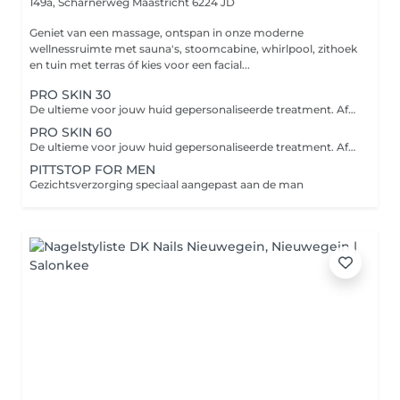
149a, Scharnerweg
Maastricht 6224 JD
Geniet van een massage, ontspan in onze moderne
wellnessruimte met sauna's, stoomcabine, whirlpool, zithoek
en tuin met terras óf kies voor een facial...
PRO SKIN 30
De ultieme voor jouw huid gepersonaliseerde treatment. Afhankelijk van jouw huidbehoefte bevat de treatment verschillende professionele actieve producten en worden handpools ingezet voor geavanceerde reiniging, productpenetratie en exfoliatie.
PRO SKIN 60
De ultieme voor jouw huid gepersonaliseerde treatment. Afhankelijk van jouw huidbehoefte bevat de treatment verschillende professionele actieve producten en worden handpools ingezet voor geavanceerde reiniging, productpenetratie en exfoliatie.
PITTSTOP FOR MEN
Gezichtsverzorging speciaal aangepast aan de man