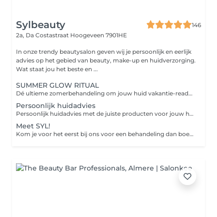
Sylbeauty
146
2a, Da Costastraat
Hoogeveen 7901HE
In onze trendy beautysalon geven wij je persoonlijk en eerlijk
advies op het gebied van beauty, make-up en huidverzorging.
Wat staat jou het beste en ...
SUMMER GLOW RITUAL
Dé ultieme zomerbehandeling om jouw huid vakantie-ready te maken Perfect om vóór je vakantie in te zetten zodat jouw huid een echte summer pre-boost krijgt en jij tijdens je vakantie straalt met een gezonde, frisse en golden glow Tijdens deze luxe huidverbeterende behandeling nemen wij jou mee in een ultiem ontspanningsmoment voor body & mind. Door middel van aromatische geuren, speciale drukpunten en luxe huidverbetering brengen wij jouw huid volledig in balans. Deze treatment bevat de NIEUWE Orange Peeling van Cenzaa voor een frisse, gladde en stralende huid. Tijdens de massage werken we met ons nieuwe Glow Elixir voor die prachtige golden summer glow Het zuurstofmasker stimuleert de doorbloeding waarna we met een luxe Guasha bindweefselmassage werken aan lifting, versteviging en glow boosting resultaten. Wenkbrauwen waxen Ontspannend welkomstritueel Aroma geurreis & moodcard Reinigingsritueel NEW Orange Peeling Spicy Skin Shock Boost Glow Elixir bindweefselmassage Lift & Glow masker & massage Bubble up the glow GRATIS Luxe Skin Boost Box t.w.v. €69,95 cadeau Nu van €169,95 voor slechts €149,95
Persoonlijk huidadvies
Persoonlijk huidadvies met de juiste producten voor jouw huid. Tijdens dit advies kijken we samen naar jouw huidwensen en welke producten daarvoor geschikt zijn. Bij een besteding vanaf 50 euro is het advies gratis
Meet SYL!
Kom je voor het eerst bij ons voor een behandeling dan boek je dit treatment. Intake en huidanalyse Wenkbrauwen waxen Silk+ reiniging Scrub+ dieptereiniging Onzuiverheden verwijderen Massage Double+ gezichtsmasker Verzorging afgestemd op uw huid en advies inclusief thuisverzorgingsset twv €44,95 (luxe miniatuur reiniging 50ml./10 ml. serum/5 ml.24h creme/masker) Let op: deze behandeling kun je alleen de eerste keer als kennismaking boeken. Daarna kies je de care of boost behandeling.