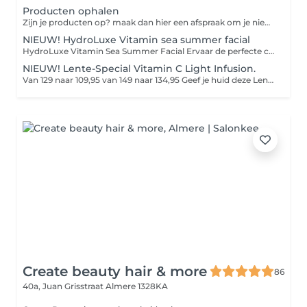
Producten ophalen
Zijn je producten op? maak dan hier een afspraak om je nieuwe producten weer op te komen halen.
NIEUW! HydroLuxe Vitamin sea summer facial
HydroLuxe Vitamin Sea Summer Facial Ervaar de perfecte combinatie van luxe, ontspanning en huidverbetering. De HydroLuxe Vitamin Sea Summer Facial is speciaal ontwikkeld om je huid tijdens de zomer intens te hydrateren, te beschermen en een prachtige, gezonde glow te geven. Met krachtige vitamine C, zuurstof, antioxidanten en verkoelende cryoglobes wordt de huid gevoed, gekalmeerd en gestimuleerd om collageen aan te maken. De behandeling laat je huid direct frisser, egaler en zichtbaar stralender achter. Na de behandeling geniet je van: Een frisse, gezonde glow Intense hydratatie Kalmering en herstel van de huid Bescherming tegen zomerse invloeden Een ontspannen én zichtbaar stralende huid
NIEUW! Lente-Special Vitamin C Light Infusion.
Van 129 naar 109,95 van 149 naar 134,95 Geef je huid deze Lente een stralende boost. Tijdens de Special HydroPeptide Vitamin C Light Infusion facial geniet je van diepe ontspanning, warme compressen, Cryotreatment en een zorgvuldig opgebouwde glow-behandeling met verhelderende enzymen, vitamine C en zuurstofwerkstoffen. Het collageenlicht van de Beauty Angel ELT laat je huid zichtbaar oplichten, voller ogen en direct glanzen met een gezonde zomerse Glow De behandeling wordt afgesloten met rijke verzorging, oogcrème, lipverzorging en een aangepaste dag- of nachtcrème. Perfect voor wie deze zomer wil stralen, comfort zoekt én intensieve huidverbetering wil combineren met pure ontspanning.
Create beauty hair & more
86
40a, Juan Grisstraat
Almere 1328KA