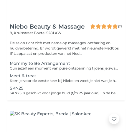
Niebo Beauty & Massage
117
8, Kruisstraat
Boxtel 5281 AW
De salon richt zich met name op massages, ontharing en
huidverbetering. Er wordt gewerkt met het nieuwste MedCos
IPL apparaat en producten van het Ned...
Mommy to Be Arrangement
Gun jezelf een moment van pure ontspanning tijdens je zwangerschap met ons speciaal samengestelde Mommy to Be Arrangement. Dit verwenmoment is volledig afgestemd op de behoeften van aanstaande moeders. Je geniet van een 45 minuten durende gezichtsbehandeling, waarbij je huid intens wordt verzorgd en gehydrateerd met milde, veilige producten. Aansluitend volgt een 45 minuten ontspanningsmassage, uitgevoerd in buikligging op een speciale zwangerschapsbank van Bellezi. Deze unieke bank is ontworpen om jouw lichaam optimaal te ondersteunen, zodat je comfortabel en veilig kunt ontspannen. Dit arrangement helpt spanning te verminderen, stimuleert de doorbloeding en zorgt ervoor dat je even helemaal tot rust komt een waardevol moment voor jou én je baby. Ontspannen, verzorgen en genieten in alle comfort tijdens je zwangerschap.
Meet & treat
Kom je voor de eerste keer bij Niebo en weet je niet wat je huid nodig heeft? Dan is Meet & treat voor jou. We bespreken jouw wensen, huidverzorging en eventuele huidproblemen. Tijdens deze persoonlijke gezichtsbehandeling wordt je huid eerst geanalyseerd. Er wordt gekeken naar huidtype, conditie en eventuele huidproblemen zoals onzuiverheden, droogte of gevoeligheid. Op basis van deze analyse wordt de behandeling volledig op maat samengesteld. De behandeling bestaat uit: - reiniging en milde scrub - verwijderen van onzuiverheden - verzorgende dagcrème en eventueel advies voor thuiszorg Omdat elke huid anders is en continu verandert, is geen behandeling hetzelfde. Je huid krijgt precies wat ze nodig heeft op dat moment. Extra module: wenkbrauwen verzorging / harsen bovenlip / harsen kin
SKN25
SKN25 is geschikt voor jonge huid (t/m 25 jaar oud). In de behandeling worden gebruikt producten gemaakt van natuurlijke ingrediënten. Combinatie van de producten zorgt voor zuivere en gehydrateerde huid met gezonde en frisse uitstraling.