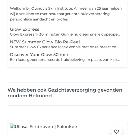
Welkom bij Quindy's Skin Institute. Al meer dan 25 jaar helpen
wij onze klanten met resultaatgerichte huidverbetering,
persoonlijke aandacht en profes...
Glow Express
Glow Express ✨ 30 minuten Gun je huid een snelle oppepper met de Glow Express. Deze behandeling is ideaal als onderhoud, voor een speciale gelegenheid of wanneer je huid behoefte heeft aan een frisse boost. De behandeling bestaat uit: Dieptereiniging Milde peeling Verzorgend masker Beauty Angel lichtbehandeling Afsluitende verzorging Na afloop voelt je huid fris, verzorgd en straalt ze met een gezonde glow. Glow Express Deluxe ✨ 45 minuten De Glow Express Deluxe biedt alles van de Glow Express, aangevuld met een intensieve bindweefselmassage voor extra aandacht en huidverbetering. Deze massage stimuleert de doorbloeding, ondersteunt de huidstructuur en geeft de huid een frisse, stevige uitstraling. De behandeling bestaat uit: Dieptereiniging Milde peeling Bindweefselmassage Verzorgend masker Beauty Angel lichtbehandeling Afsluitende verzorging Een complete boost voor de huid, waarbij ontspanning en huidverbetering samenkomen voor een gezonde, stralende uitstraling.
NEW Summer Glow Bio Re-Peel
Summer Glow Experience Maak kennis met onze meest complete zomerbehandeling voor een frisse, stevige en stralende huid. Tijdens de Summer Glow Experience combineren we de huidvernieuwende werking van BioRePeel met een intensieve bindweefselmassage onze cooling globes en een ontspannend LED-lichtmasker. Deze krachtige combinatie stimuleert de huidvernieuwing, activeert de doorbloeding, ondersteunt de collageenaanmaak en zorgt voor een gezonde, natuurlijke glow. Afgestemd op jouw huidtype werken we met de hoogwaardige producten van LABAREAU of Natura Bissé voor een optimaal resultaat. Resultaat: Direct een frisse en stralende uitstraling Verfijnde huidstructuur en poriën Meer stevigheid en elasticiteit Intensieve hydratatie en herstel Een gezonde summer glow zonder downtime De perfecte behandeling voor wie zichtbaar resultaat én een moment van luxe wil ervaren.
Discover Your Glow 50 min
Een luxe, gepersonaliseerde huidbeleving. In plaats van kiezen uit losse behandelingen, kies je bij ons alleen jouw behandeltijd. Wij stemmen elke behandeling volledig af op wat jouw huid op dat moment nodig heeft. Jij ontspant. Wij creëren jouw perfecte glow.
We hebben ook Gezichtsverzorging gevonden
rondom Helmond