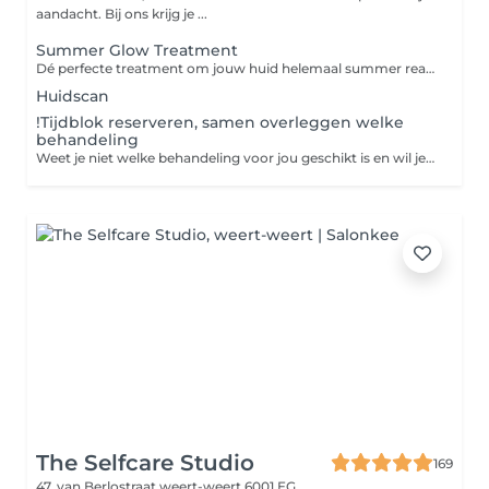
aandacht. Bij ons krijg je ...
Summer Glow Treatment
Dé perfecte treatment om jouw huid helemaal summer ready te maken! Deze behandeling is een compleet verzorgingspakket waarbij niet alleen het gezicht, maar ook de armen extra aandacht krijgen. We merken namelijk vaak dat, naarmate we ouder worden, de armen ook wat extra verzorging kunnen gebruiken. Daarom hebben we een treatment samengesteld die zorgt voor een mooie glow én verzorging van top tot teen. Wat kun je verwachten? Een complete HydroPeptide behandeling Verzorging voor zowel gezicht als armen Een prachtige frisse glow Ontspanning én huidverbetering in één behandeling En extra fijn: Je ontvangt de HydroPeptide Sun Slick SPF50 cadeau t.w.v. €38 Deze handige SPF stick is perfect voor onderweg, past makkelijk in je tas en is ideaal voor zowel gezicht als lichaam.
Huidscan
!Tijdblok reserveren, samen overleggen welke
behandeling
Weet je niet welke behandeling voor jou geschikt is en wil je samen met ons kijken welke? Boek dan dit kopje in op de tijd die jij zou willen en we kijken samen wat we gaan doen ! Kom je voor de eerste keer, plan er dan ook een intake bij zodat we tijd hebben om te overleggen en evt een huidscan te maken.
The Selfcare Studio
169
47, van Berlostraat
weert-weert 6001 EG