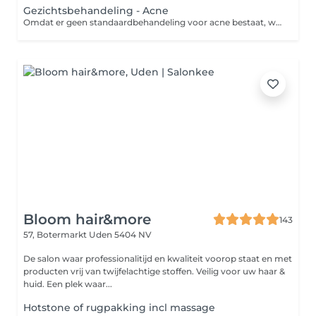
Gezichtsbehandeling - Acne
Omdat er geen standaardbehandeling voor acne bestaat, wordt de behandeling altijd aangepast naar de behoeften van jouw huid met het doel de mee-eters en ontstekingen te verminderen. Deze behandeling bestaat uit: - Oppervlakkige reiniging - Dieptereiniging - Onzuiverheden verwijderen - Masker - Verzorgende crème
Bloom hair&more
143
57, Botermarkt
Uden 5404 NV
De salon waar professionalitijd en kwaliteit voorop staat en met
producten vrij van twijfelachtige stoffen. Veilig voor uw haar &
huid. Een plek waar...
Hotstone of rugpakking incl massage