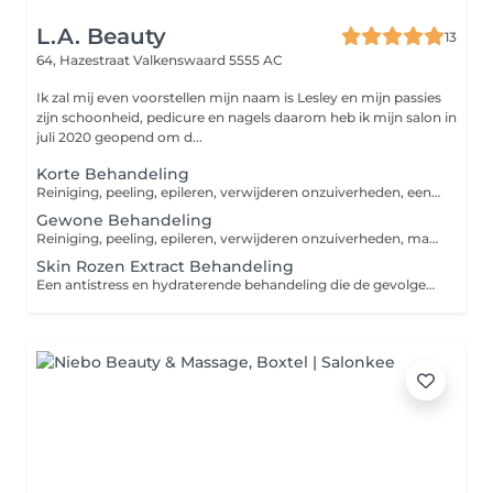
L.A. Beauty
13
64, Hazestraat
Valkenswaard 5555 AC
Ik zal mij even voorstellen mijn naam is Lesley en mijn passies
zijn schoonheid, pedicure en nagels daarom heb ik mijn salon in
juli 2020 geopend om d...
Korte Behandeling
Reiniging, peeling, epileren, verwijderen onzuiverheden, een crème masker en een dagcrème. Je kunt kiezen uit hydraterend, anti-aging of zuiverend.
Gewone Behandeling
Reiniging, peeling, epileren, verwijderen onzuiverheden, massage, een crème masker en een dagcrème. Je kunt kiezen uit hydraterend, anti-aging of zuiverend.
Skin Rozen Extract Behandeling
Een antistress en hydraterende behandeling die de gevolgen van emotionele stress neutraliseert, de huid hydrateert, verzacht en brengt comfort aan de gestresseerde huid.