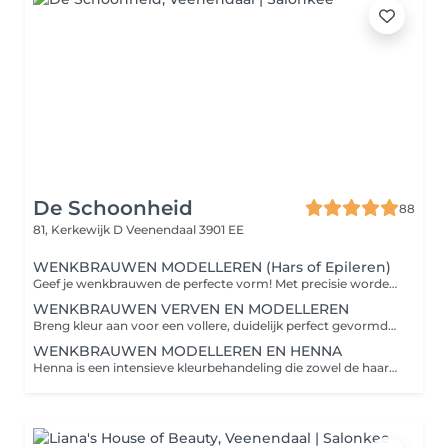
De Schoonheid
88
81, Kerkewijk D
Veenendaal 3901 EE
WENKBRAUWEN MODELLEREN (Hars of Epileren)
Geef je wenkbrauwen de perfecte vorm! Met precisie worden haartjes bijgevormd en geaccentueerd met hars of epileren, zodat je ogen beter tot hun recht komen en je gezicht een verzorgde, stralende uitstraling krijgt.
WENKBRAUWEN VERVEN EN MODELLEREN
Breng kleur aan voor een vollere, duidelijk perfect gevormde wenkbrauw. Ideaal om je ogen te laten spreken en de natuurlijke schoonheid van je gezicht te benadrukken.
WENKBRAUWEN MODELLEREN EN HENNA
Henna is een intensieve kleurbehandeling die zowel de haartjes als de huid meeverft, voor een langdurig en natuurlijk resultaat. Je wenkbrauwen krijgen een vollere look, mooie contouren en een stralende uitstraling. Wat gebeurt er tijdens de behandeling? Eerst worden je wenkbrauwen gemoduleerd (in model gebracht) via hars of epileren. De henna wordt zorgvuldig aangebracht en krijgt de tijd om in te trekken. Daarna wordt de henna verwijderd, zodat je wenkbrauwen een gelijkmatige, diepe kleur hebben. Resultaat en houdbaarheid: Intensieve, natuurlijke kleur op de haartjes: 23 weken zichtbaar. Kleur op de huid: 510 dagen zichtbaar. Nazorg / Thuis: Vermijd 24 uur na de behandeling water, make-up of crème op de wenkbrauwen. Gebruik geen agressieve reinigers of scrubs in de wenkbrauwomgeving. Breng eventueel een beetje neutrale olie of balm aan om de haartjes zacht te houden. Vermijd zonnebank of sauna direct na de behandeling om de houdbaarheid te verlengen.