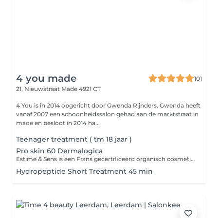
4 you made
101
21, Nieuwstraat
Made 4921 CT
4 You is in 2014 opgericht door Gwenda Rijnders. Gwenda heeft
vanaf 2007 een schoonheidssalon gehad aan de marktstraat in
made en besloot in 2014 ha...
Teenager treatment ( tm 18 jaar )
Pro skin 60 Dermalogica
Estime & Sens is een Frans gecertificeerd organisch cosmeticamerk voor lichaam & gelaat Estime & Sens is een Frans cosmeticamerk dat staat voor hoge kwaliteitsproducten aan een eerlijke prijs, waardoor veilige cosmetica en welzijn voor ieder toegankelijk wordt gemaakt. Jezelf goed verzorgen, draagt bij aan zelfvertrouwen en eigenwaarde, wat noodzakelijk is voor het bereiken van doelen en dromen. Estime & Sens is een volledig biologisch huidverzorgingsmerk voor zowel lichaam als gelaat. Estime & sens biedt gezonde huidverzorgings en welzijnsproducten aan met respect voor mens, dier en nartuur Het doel van Estime & Sens is om producten op de markt die de gezondheid bevorderen en ervoor zorgen dat iedereen die ze gebruikt zich goed voelt in zijn vel. Dit alles met respect voor de mens, dier en natuur.
Hydropeptide Short Treatment 45 min