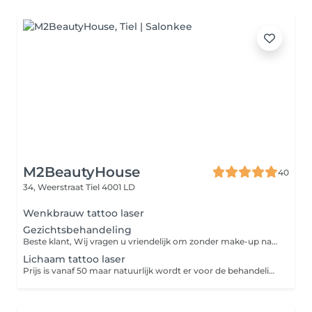
M2BeautyHouse
40
34, Weerstraat
Tiel 4001 LD
Wenkbrauw tattoo laser
Gezichtsbehandeling
Beste klant, Wij vragen u vriendelijk om zonder make-up naar uw gezichtsbehandeling te komen. Zo kunnen wij uw huid beter reinigen en het beste resultaat behalen. Bedankt voor uw medewerking!
Lichaam tattoo laser
Prijs is vanaf 50 maar natuurlijk wordt er voor de behandeling gekeken naar om wat voorn tattoo het gaat. (Prijs kan dus verschillen)