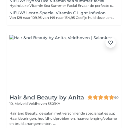
NIEUW! HydroLuxe Vitamin sea summer facial
HydroLuxe Vitamin Sea Summer Facial Ervaar de perfecte combinatie van luxe, ontspanning en huidverbetering. De HydroLuxe Vitamin Sea Summer Facial is speciaal ontwikkeld om je huid tijdens de zomer intens te hydrateren, te beschermen en een prachtige, gezonde glow te geven. Met krachtige vitamine C, zuurstof, antioxidanten en verkoelende cryoglobes wordt de huid gevoed, gekalmeerd en gestimuleerd om collageen aan te maken. De behandeling laat je huid direct frisser, egaler en zichtbaar stralender achter. Na de behandeling geniet je van: Een frisse, gezonde glow Intense hydratatie Kalmering en herstel van de huid Bescherming tegen zomerse invloeden Een ontspannen én zichtbaar stralende huid
NIEUW! Lente-Special Vitamin C Light Infusion.
Van 129 naar 109,95 van 149 naar 134,95 Geef je huid deze Lente een stralende boost. Tijdens de Special HydroPeptide Vitamin C Light Infusion facial geniet je van diepe ontspanning, warme compressen, Cryotreatment en een zorgvuldig opgebouwde glow-behandeling met verhelderende enzymen, vitamine C en zuurstofwerkstoffen. Het collageenlicht van de Beauty Angel ELT laat je huid zichtbaar oplichten, voller ogen en direct glanzen met een gezonde zomerse Glow De behandeling wordt afgesloten met rijke verzorging, oogcrème, lipverzorging en een aangepaste dag- of nachtcrème. Perfect voor wie deze zomer wil stralen, comfort zoekt én intensieve huidverbetering wil combineren met pure ontspanning.
Hair &nd Beauty by Anita
90
10, Meiveld
Veldhoven 5501KA
Hair &nd Beauty, de salon met verschillende specialisaties o.a;
Haarkleuringen, hoofdhuidproblemen, haarverlenging/volume
en bruid arrangementen. ...