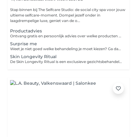
Stap binnen bij The Selfcare Studio: de social city spa voor jouw
ultieme selfcare-moment. Dompel jezelf onder in
laagdrempelige luxe, geniet van de o...
Productadvies
Ontvang gratis en persoonlijk advies over welke producten het beste passen bij jouw huidtype en huidbehoeften. Samen kijken we naar jouw huidige routine en stellen we een passend advies op.
Surprise me
Weet je niet goed welke behandeling je moet kiezen? Ga dan voor de surprise me. We kijken samen welke behandeling voor jou het meest geschikt is.
Skin Longevity Ritual
De Skin Longevity Ritual is een exclusieve gezichtsbehandeling die verder gaat dan traditionele anti-aging. Deze behandeling ondersteunt de huid op celniveau en focust op gezond, sterk en mooi ouder worden. Door een combinatie van geavanceerde actieve ingrediënten, professionele massagetechnieken en het innovatieve Efficacy Booster device wordt de huid intensief gestimuleerd om zich te vernieuwen, herstellen en versterken. De behandeling verbetert de stevigheid, verfijnt de gezichtscontouren en geeft de huid een frisse, jeugdige uitstraling. De zorgvuldig geselecteerde werkstoffen waaronder NAD+ Activator, bio-gefermenteerde peptiden en botanische extracten, werken doelgericht op de diepere huidlagen om oxidatieve stress te verminderen, celvernieuwing te activeren en huidveroudering bij de kern aan te pakken.