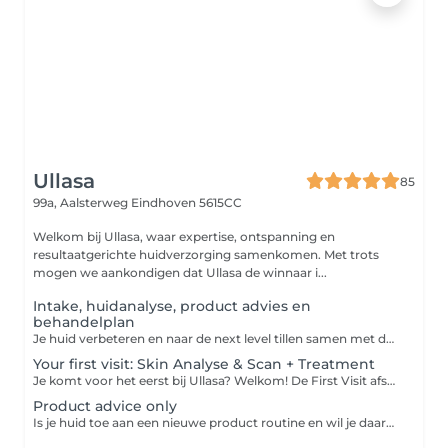
Ullasa
85
99a, Aalsterweg
Eindhoven 5615CC
Welkom bij Ullasa, waar expertise, ontspanning en
resultaatgerichte huidverzorging samenkomen. Met trots
mogen we aankondigen dat Ullasa de winnaar i...
Intake, huidanalyse, product advies en
behandelplan
Je huid verbeteren en naar de next level tillen samen met de experts van Ullasa begint met het juiste huidplan! Tijdens deze eerste ontmoeting bespreken we al je wensen, meten en analyseren wij je huid d.m.v. een fotoscan met de Observ. Op basis van de analyse en jouw wensen maken we een behandelplan op maat. Wil je eerst even kort kennismaken met ons? Kies dan de opties gratis kennismaken.
Your first visit: Skin Analyse & Scan + Treatment
Je komt voor het eerst bij Ullasa? Welkom! De First Visit afspraak is de perfecte start voor een persoonlijk en effectief behandeltraject. Een doordachte aanpak begint immers bij een grondige voorbereiding. Tijdens deze afspraak analyseren we je huid met behulp van de geavanceerde Observ fotoscan (+/- 30 minuten). Op basis van de resultaten ontvang je direct aansluitend een op maat gemaakte behandeling van 25 - 45 of 60 minuten Afhankelijk van de gekozen tijdsduur. Wil je graag meteen een complete behandeling na je intake? Kies dan voor First visit: Scan & Product advice + 60min Facial
Product advice only
Is je huid toe aan een nieuwe product routine en wil je daarbij professioneel advies van onze huidexperts? Reserveer dan kosteloos product advies in onze agenda en wij maken samen met jou een productplan exclusief gebaseerd op de behoefte van jouw huid. Wij zijn exclusief partner van: Biologique Recherche, Skin Ceuticals, Hydropeptide & Cosmedix.