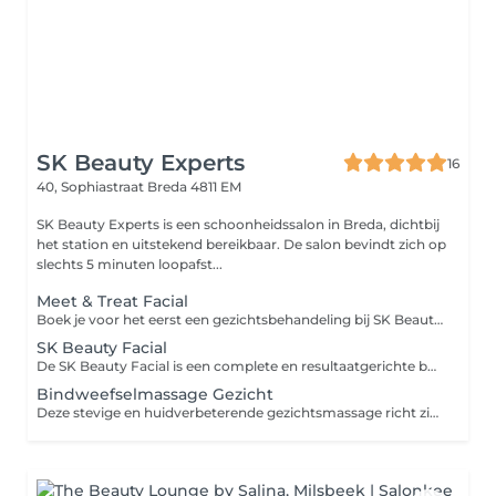
SK Beauty Experts
16
40, Sophiastraat
Breda 4811 EM
SK Beauty Experts is een schoonheidssalon in Breda, dichtbij
het station en uitstekend bereikbaar. De salon bevindt zich op
slechts 5 minuten loopafst...
Meet & Treat Facial
Boek je voor het eerst een gezichtsbehandeling bij SK Beauty Experts in Breda? Dan is de Meet & Treat Facial de perfecte kennismaking. Je huid wordt zorgvuldig gereinigd en professioneel geanalyseerd, zodat we samen jouw huidbehoeften in kaart brengen. Met een peeling verfijnen we de huidstructuur en verwijderen we onzuiverheden zoals mee-eters en gerstekorrels. Tijdens een masker afgestemd op jouw huid geniet je van een ontspannende massage van decolleté, nek en schouders. We sluiten af met een beschermende dagverzorging zodat je huid fris, egaal en stralend aanvoelt. Beperkingen: Niet geschikt bij een actieve koortslip, actieve acne, huidinfecties of open wondjes. Goed om te weten: Draag bij voorkeur loszittende kleding. Voor de massage vragen wij je de bovenkleding uit te doen. Sieraden graag vooraf afdoen. Extra's zoals harsen of het verven van wenkbrauwen of wimpers kun je eenvoudig bijboeken.
SK Beauty Facial
De SK Beauty Facial is een complete en resultaatgerichte behandeling waarbij huidverbetering en ontspanning samenkomen. Je huid wordt gereinigd en voorbereid met een peeling die de structuur verfijnt en de teint verfrist. Onzuiverheden worden professioneel verwijderd en je wenkbrauwen worden geëpileerd of geharst. Tijdens het masker geniet je van een uitgebreide massage van gezicht, hals, decolleté, nek en schouders. Een serum en dagcrème zorgen voor optimale voeding en bescherming. Beperkingen: Niet geschikt bij een actieve koortslip, actieve acne, huidinfecties of recente intensieve peelings. Goed om te weten: Draag loszittende kleding. Voor de massage wordt gevraagd de bovenkleding uit te doen. Sieraden graag vooraf verwijderen. Geschikt als onderhoudsbehandeling of om je huid een intensieve boost te geven.
Bindweefselmassage Gezicht
Deze stevige en huidverbeterende gezichtsmassage richt zich op de dieper gelegen huidlagen. De massage bevordert de doorbloeding en stimuleert de aanmaak van collageen en elastine waardoor je huid vernieuwt en verstevigt. Een bindweefselmassage voor het gezicht is effectief bij rimpeltjes en bepaalde huidproblemen. Voor een optimaal resultaat is het aan te raden om een kuur van meerdere behandelingen te nemen. Beperkingen: Niet geschikt tijdens zwangerschap, bij gebruik van bloedverdunners, bij een actieve koortslip, actieve acne, rosacea, een zeer gevoelige huid of huidinfecties. Goed om te weten: Draag loszittende kleding. Voor de massage vragen wij je de bovenkleding uit te doen. Sieraden graag vooraf afdoen. Voor optimaal en langdurig resultaat adviseren wij een kuur.