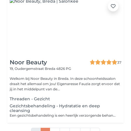
Noor Beauty
37
19, Oudergemstraat
Breda 4826 PG
Welkom bij Noor Beauty in Breda. In deze schoonheidssalon
draait het allemaal om jou! Eigenaresse Fauzia zorgt ervoor dat
jij in het middelpunt van de...
Threaden - Gezicht
Gezichtsbehandeling - Hydratatie en deep
cleansing
Een gezichtsbehandeling is een heerlijk verzorgende behandeling die het verouderingsproces van de huid helpt vertragen. Door regelmatig een gezichtsbehandeling te ondergaan krijgt je huid weer een boost en kom je tegelijk even helemaal tot rust.