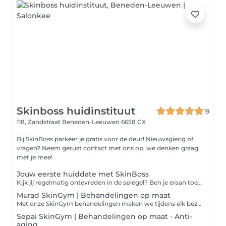
Skinboss huidinstituut
19
118, Zandstraat
Beneden-Leeuwen 6658 CX
Bij SkinBoss parkeer je gratis voor de deur! Nieuwsgierig of
vragen? Neem gerust contact met ons op, we denken graag
met je mee!
Jouw eerste huiddate met SkinBoss
Kijk jij regelmatig ontevreden in de spiegel? Ben je eraan toe om een écht verschil te maken, maar zie je door de bomen het bos niet meer? Er is vaak zoveel meer mogelijk dan je denkt! Laat onze huidexperts jouw gids zijn en ervaar de verbluffende mogelijkheden die de nieuwste huidtechnologie vandaag de dag kan bieden.
Murad SkinGym | Behandelingen op maat
Met onze SkinGym behandelingen maken we tijdens elk bezoek een behandeling op maat. Wat we precies gaan doen? Dat weten we van tevoren nooit, omdat ons behandelplan ter plekke speciaal voor jouw huidconditie gemaakt wordt. Persoonlijker wordt het niet en altijd verzekerd van een optimaal resultaat! Het enige wat jij hoeft te doen is jouw gewenste behandelduur uitkiezen, wij doen de rest! Altijd inclusief. Je betaalt dus nooit extra voor: Murad salonpeelings, waxen en verven, LED masker, massages en gezichtsmaskers
Sepai SkinGym | Behandelingen op maat - Anti-
aging