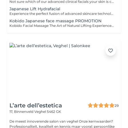
Not sure which of our advanced clinical facials your skin is craving? Let Laura decide. This dedicated first-time session begins with an in-depth, professional skin analysis and lifestyle consultation to uncover your skin's true needs and long-term goals. Laura will then tailor-make a bespoke treatment on the spot, drawing from our signature hydrogen, vitamin, or advanced lifting technologies to give your skin exactly what it needs to thrive. Take the guesswork out of skincare and start your journey to your best skin ever with complete confidence. CANCELLATION POLICY: 1. In order to respect the time of both our clients and our staff, we ask you to arrive on time for your appointment. 2.If you will miss your appointment or you need to cancel it, we simply ask that you notify me of any cancellations or reschedulings at least 48 hours prior to the appointment. Cancellations that break these rules will cause a full payment amount requested by a bank transfer.
Japanese Lift Hydrafacial
Experience the perfect fusion of advanced skincare technology and the ancient Japanese art of facial massage. This luxurious treatment combines our Hydrafacial 7 in 1 therapy with selected Kobido massage techniques to naturally lift, relax, and revitalize the skin. Your treatment starts with deep cleansing and gentle exfoliation to prepare the skin and restore clarity. Hydro-dermabrasion and hydro-infusion technology help purify pores while delivering essential hydration and active ingredients. During the facial, short Kobido-inspired massage sequences are performed using rhythmic lifting movements to stimulate circulation, relax facial tension, and enhance the skin's natural firmness and glow. Radio frequency, ultrasound, oxygen infusion, work together to improve elasticity, support collagen production, and leave the complexion visibly smoother and refreshed. The ritual finishes with a nourishing mask, serum, and finishing cream tailored to your skin's needs, creating a deeply relaxing and rejuvenating experience for both face and mind. Benefits: Deep hydration and skin renewal Natural lifting and firming effect Improved circulation and healthy glow Relaxation of facial tension and stress Smoother, brighter, and refreshed skin Enhanced elasticity and collagen support Luxurious self-care experience
Kobido Japanese face massage PROMOTION
Kobido Facial Massage The Art of Natural Lifting Experience the ancient Japanese art of Kobido, a unique facial massage known as a natural alternative to a facelift. This highly refined technique combines deep, rhythmic, and lifting movements to stimulate circulation, activate collagen production, and restore the skin's natural vitality. Your treatment begins with gentle makeup removal and cleansing to prepare the skin. The Kobido massage then works deeply on the facial muscles, releasing tension, improving elasticity, and enhancing your natural glow. To complete the ritual, a nourishing mask is applied, followed by a carefully selected serum and finishing cream, leaving your skin hydrated, smooth, and visibly rejuvenated. This luxurious treatment not only improves skin tone and reduces fine lines but also provides profound relaxation for both face and mind. Benefits: Natural lifting and firming effect Improved circulation and radiant glow Reduction of fine lines and wrinkles Deep relaxation and stress relief Intensely nourished and hydrated skin Reveal a fresher, more youthful appearancenaturally.
L’arte dell’estetica
29
17, Binnenveld
Veghel 5462 GK
De meest innoverende salon van veghel Onze kernwaarden?
Professionaliteit, kwaliteit en kennis maar vooral: persoonlijke