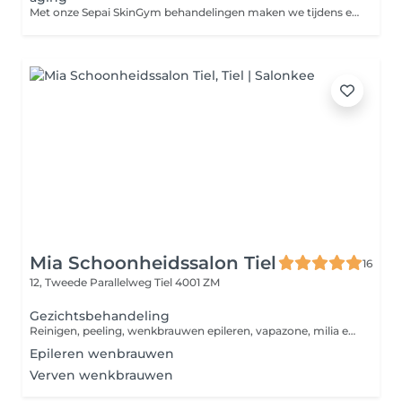
Met onze Sepai SkinGym behandelingen maken we tijdens elk bezoek een behandeling op maat. Wat we precies gaan doen? Dat weten we van tevoren nooit, omdat ons behandelplan ter plekke speciaal voor jouw huidconditie gemaakt wordt. Persoonlijker wordt het niet en altijd verzekerd van een optimaal resultaat! Het enige wat jij hoeft te doen is jouw gewenste behandelduur uitkiezen, wij doen de rest! Altijd inclusief. Je betaalt dus nooit extra voor: Sepai salonpeelings, waxen en verven, LED masker, (bindweefsel)massages, RF deelbehandelingen en gezichtsmaskers
Mia Schoonheidssalon Tiel
16
12, Tweede Parallelweg
Tiel 4001 ZM
Gezichtsbehandeling
Reinigen, peeling, wenkbrauwen epileren, vapazone, milia en comedonen verwijderen, masker en een voedende cremé als afsluiting. Eventueel harsen bovenlip is gratis bij deze behandeling.
Epileren wenbrauwen
Verven wenkbrauwen