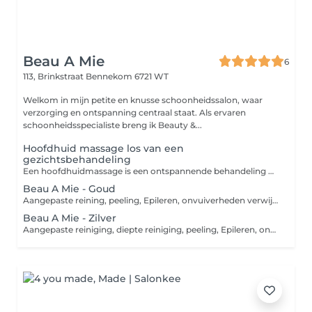
Beau A Mie
6
113, Brinkstraat
Bennekom 6721 WT
Welkom in mijn petite en knusse schoonheidssalon, waar
verzorging en ontspanning centraal staat. Als ervaren
schoonheidsspecialiste breng ik Beauty &...
Hoofdhuid massage los van een
gezichtsbehandeling
Een hoofdhuidmassage is een ontspannende behandeling waarbij het hoofd, de nek en de schouders met zachte druk en strijkingen worden gemasseerd. Behandeling die ook als extra geboekt kan worden bij andere behandelingen.
Beau A Mie - Goud
Aangepaste reining, peeling, Epileren, onvuiverheden verwijderen, Lymfedrainage massage 20min. met glazen klokjes van gelaat- hals- decollaté, Manuele massage 25 min. van gelaat- hals- decollaté- nek & schouders, Aangepast masker, Afsluitende huidvezorging incl. elixer of serum.
Beau A Mie - Zilver
Aangepaste reiniging, diepte reiniging, peeling, Epileren, onzuiverheden verwijderen, Manuele massage OF Lymfedrainage ca.25 min. van gelaat- hals- decolleté- nek & schouders, Aangepast masker, Afsluitende huidverzorging incl. elixer of serum.