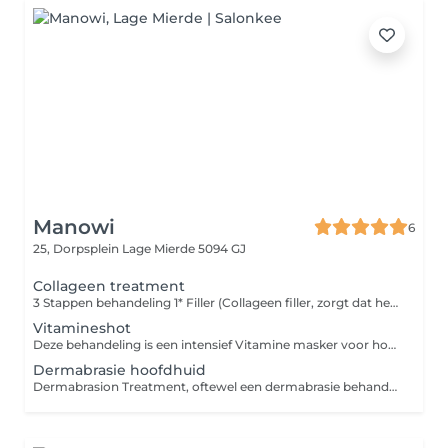
Manowi
6
25, Dorpsplein
Lage Mierde 5094 GJ
Collageen treatment
3 Stappen behandeling 1* Filler (Collageen filler, zorgt dat het haar opgevuld word met collageen. 2*Lamination 3* Reconstructor Tijdens de inwerktijd krijgt u een warme handdoek met lekkere geur over het hoofd en evt een gezichtsmassage (lymfedrainage en Bindweefsel) geeft e een stralende blik. Of een handmassage. daarna worden u haren gespoeld en en product in de haren geseald.
Vitamineshot
Deze behandeling is een intensief Vitamine masker voor hoofdhuid en haar. Net wat uw hoofdhuid en haar op dat moment nodig heeft. de behandeling laten we inwerken met een warme handdoek en een lekker geurtje. U kunt ervoor kiezen om tijdens de inwerktijd uw handen te laten masseren.
Dermabrasie hoofdhuid
Dermabrasion Treatment, oftewel een dermabrasie behandeling, is een anti-aging behandeling om de hoofdhuid te regenereren en revitaliseren. Met een dermabrasie behandeling wordt je hoofdhuid 'gescrubt' en zo helemaal schoongemaakt. Het opgehoopte vuil en residu op de hoofdhuid wordt verwijderd, waardoor deze weer gezond wordt (stap 1). Daarna wordt de hoofdhuid gereinigd met een shampoo die precies af is gesteld op jouw hoofdhuid en haar. Omdat de hoofdhuid nu schoon is en ook wat dunner, moet deze weer geoptimaliseerd en gehydrateerd (gevoed) worden. Dat doen we in stap 2, met een hoofdhuid conditioner. Daarna gaan we in stap 3 de bloedsomloop stimuleren. Dit zorgt ervoor dat er weer genoeg voeding van binnenuit naar de haarzaakjes gaat.