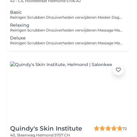
43 - C4, Hoofdstraat
Helmond 5706 AJ
Basic
Reinigen Scrubben Onzuiverheden verwijderen Masker Dagcreme Deelbehandelingen zoals epileren, verven, peelings of bindweefselmassage zijn bij te boeken.
Relaxing
Reinigen Scrubben Onzuiverheden verwijderen Massage Masker Dagcreme Deelbehandelingen zoals epileren, verven, peelings of bindweefselmassage zijn bij te boeken.
Deluxe
Reinigen Scrubben Onzuiverheden verwijderen Massage Masker Dagcreme Deelbehandelingen zoals epileren, verven, peelings of bindweefselmassage zijn bij te boeken.
Quindy's Skin Institute
72
40, Steenweg
Helmond 5707 CH