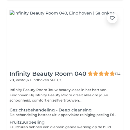
Infinity Beauty Room 040
134
20, Vestdijk
Eindhoven 5611 CC
Infinity Beauty Room Jouw beauty-oase in het hart van
Eindhoven Bij Infinity Beauty Room draait alles om jouw
schoonheid, comfort en zelfvertrouwen...
Gezichtsbehandeling - Deep cleansing
De behandeling bestaat uit: oppervlakte reiniging peeling Diepte reiniging epileren masker dag of nachtverzorging
Fruitzuurpeeling
Fruitzuren hebben een diepreinigende werking op de huid. De bovenste huidlaag wordt geëxfolieerd, waardoor oppervlakkige rimpeltjes en acnelittekens vervagen, pigmentvlekken verminderen en de huid steviger en zichtbaar gladder wordt.