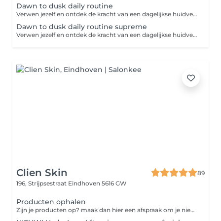
Dawn to dusk daily routine
Verwen jezelf en ontdek de kracht van een dagelijkse huidverzorgingsroutine. Dit huidverzorgingsprogramma biedt alles wat je nodig hebt om jouw huid te voeden, te beschermen en te herstellen. Laat elke stap van jouw routine een moment van self-care zijn. Intake-huidanalyse-reinigen-dieptereinigen-masker-dagverzorging-persoonlijk advies.
Dawn to dusk daily routine supreme
Verwen jezelf en ontdek de kracht van een dagelijkse huidverzorgingsroutine. Dit huidverzorgingsprogramma biedt alles wat je nodig hebt om jouw huid te voeden, te beschermen, te herstellen en te verbeteren. Laat elke stap van jouw routine een moment van self-care zijn. Intake-huidanalyse-waxen van gezicht en wenkbrauwen-wenkbrauwen verven-reinigen-dieptereinigen-massage-masker-dagverzorging-persoonlijk advies.
Clien Skin
89
196, Strijpsestraat
Eindhoven 5616 GW
Producten ophalen
Zijn je producten op? maak dan hier een afspraak om je nieuwe producten weer op te komen halen.