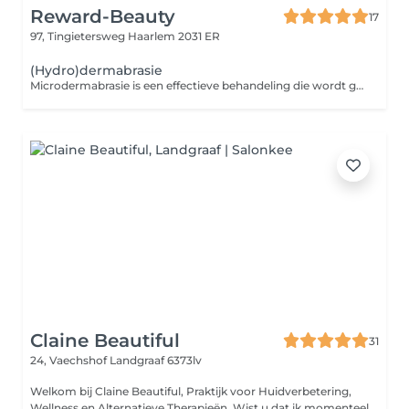
Reward-Beauty
17
97, Tingietersweg
Haarlem 2031 ER
(Hydro)dermabrasie
Microdermabrasie is een effectieve behandeling die wordt gebruikt om de huid te verbeteren en te verjongen. Tijdens de behandeling wordt een speciaal apparaat gebruikt om een gecontroleerde afschilfering van de bovenste laag van de huid te bereiken. Dit proces verwijdert dode huidcellen en stimuleert tegelijkertijd de doorbloeding en celvernieuwing, waardoor de huid gladder en egaler wordt. Hoewel microdermabrasie zorgt voor zichtbare resultaten na elke behandeling, is een kuurverband van 3 tot 6 behandelingen vaak nodig om het gewenste resultaat te bereiken. Deze behandeling is bijzonder geschikt voor mensen met een onzuivere huid, grove poriën, een ongelijkmatige huidstructuur, acne littekens, rokershuid, pigmentvlekken, fijne rimpels en tekenen van huidveroudering. Voor meer intensieve huidverbetering kunnen wij bij Reward-Beauty ook TCA-behandelingen aanbieden. TCA (trichloorazijnzuur) is een krachtige peeling die dieper in de huid doordringt en effectief is bij het verminderen van pigmentvlekken, fijne lijntjes, en het verbeteren van de algehele huidtextuur. Deze behandelingen worden op maat gemaakt om aan de specifieke behoeften van uw huid te voldoen en worden uitgevoerd onder begeleiding van onze ervaren huidexperts.
Claine Beautiful
31
24, Vaechshof
Landgraaf 6373lv
Welkom bij Claine Beautiful, Praktijk voor Huidverbetering,
Wellness en Alternatieve Therapieën. Wist u dat ik momenteel