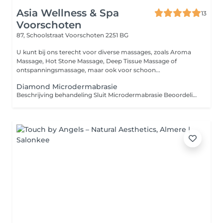
Asia Wellness & Spa
13
Voorschoten
87, Schoolstraat
Voorschoten 2251 BG
U kunt bij ons terecht voor diverse massages, zoals Aroma
Massage, Hot Stone Massage, Deep Tissue Massage of
ontspanningsmassage, maar ook voor schoon...
Diamond Microdermabrasie
Beschrijving behandeling Sluit Microdermabrasie Beoordeling behandeling 5,0 1 review Toon 1 reviews van deze behandeling... Over deze behandeling Microdermabrasie is een intensieve peeling die zorgt voor een gladdere en egalere huid. Met behulp van een apparaatje dat microkristallen op de huid blaast en meteen weer opzuigt, wordt als het ware een laagje van de huid afgeschaafd. Hierdoor wordt de huid niet alleen grondig gereinigd en ontdaan van dode huidcellen, maar worden ook de doorbloeding en celvernieuwing gestimuleerd. Deze behandeling bestaat uit: Huidanalyse Reinigen Stomen Diepte reiniging Diamant peeling Epileren Bindweefsel massage Alginate + vitamin C + masker Verzorgende crème en zonnecrème Ampul serum met ultrasoon (opent de poriën zodat de producten goed in de huid kunnen trekken)