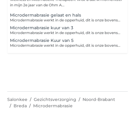
in mijn 2e jaar van de Ohm A...
Microdermabrasie gelaat en hals
Microdermabrasie werkt in de opperhuid, dit is onze bovenste huidlaag. Doordat de dode huidcellen verwijdert zijn is de huid nu beter in staat om werkstoffen op te nemen waardoor deze meer effect hebben in de huid. De huid krijgt tevens een betere doorbloeding en stimuleert de aanmaak van nieuwe cellen. Ook worden de poriën minder grof en kunnen pigmentvlekjes en fijne rimpeltjes vervagen. De huid zal na de microdermabrasie behandeling veel gladder aanvoelen en er egaler en mooier uitzien.
Microdermabrasie kuur van 3
Microdermabrasie werkt in de opperhuid, dit is onze bovenste huidlaag. Doordat de dode huidcellen verwijdert zijn is de huid nu beter in staat om werkstoffen op te nemen waardoor deze meer effect hebben in de huid. De huid krijgt tevens een betere doorbloeding en stimuleert de aanmaak van nieuwe cellen. Ook worden de poriën minder grof en kunnen pigmentvlekjes en fijne rimpeltjes vervagen. De huid zal na de microdermabrasie behandeling veel gladder aanvoelen en er egaler en mooier uitzien.
Microdermabrasie Kuur van 5
Microdermabrasie werkt in de opperhuid, dit is onze bovenste huidlaag. Doordat de dode huidcellen verwijdert zijn is de huid nu beter in staat om werkstoffen op te nemen waardoor deze meer effect hebben in de huid. De huid krijgt tevens een betere doorbloeding en stimuleert de aanmaak van nieuwe cellen. Ook worden de poriën minder grof en kunnen pigmentvlekjes en fijne rimpeltjes vervagen. De huid zal na de microdermabrasie behandeling veel gladder aanvoelen en er egaler en mooier uitzien.
Salonkee
Gezichtsverzorging
Noord-Brabant
Breda
Microdermabrasie