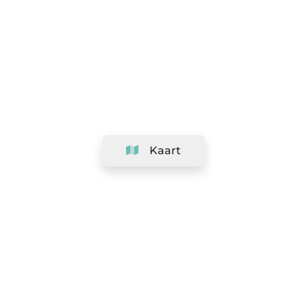
Kaart
Bedrijf
Support
Team
&
Carrières