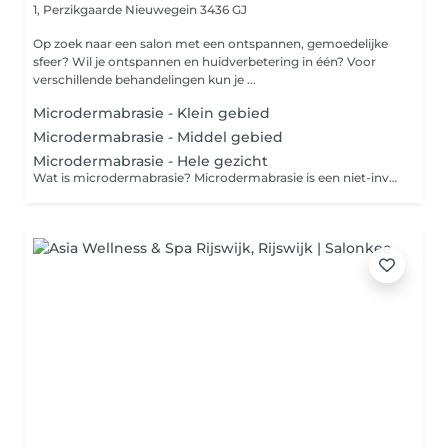
1, Perzikgaarde
Nieuwegein 3436 GJ
Op zoek naar een salon met een ontspannen, gemoedelijke
sfeer? Wil je ontspannen en huidverbetering in één? Voor
verschillende behandelingen kun je ...
Microdermabrasie - Klein gebied
Microdermabrasie - Middel gebied
Microdermabrasie - Hele gezicht
Wat is microdermabrasie? Microdermabrasie is een niet-invasieve exfoliërende behandeling waarbij een apparaat met een diamantkop gebruikt wordt om de bovenste laag van de huid (de dode huidcellen) voorzichtig te verwijderen. Dit stimuleert de aanmaak van nieuwe huidcellen en collageenproductie. Werkt microdermabrasie tegen rimpels? Ja, maar met beperkingen. Microdermabrasie kan: -Fijne lijntjes (zoals kraaienpootjes of lijntjes rond de mond) verminderen -De huid gladder, egaler en frisser laten ogen -De opname van huidverzorgingsproducten verbeteren -De aanmaak van collageen stimuleren, wat op lange termijn helpt bij huidversteviging Maar: -Diepere rimpels of verlies van volume (zoals bij nasolabiale plooien) kunnen niet effectief worden behandeld met microdermabrasie -Het effect is tijdelijk en vereist meerdere behandelingen -Resultaten zijn subtieler dan bij bv. laserbehandelingen, fillers of botox Behandeling: - Reinigen - Dieptereiniging - Onzuiverheden verwijderen - Microdermabrasie - Massage Gelaat en Decolleté - Masker - Serum - Dag-/nachtverzorging