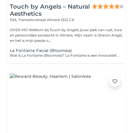
Touch by Angels – Natural
31
Aesthetics
53A, Transistorstraat
Almere 1322 CK
OVER MIJ Welkom bij Touch by Angels jouw plek van rust, luxe
en persoonlijke aandacht in Almere. Mijn naam is Sharon Angel,
en het is mijn passie o...
La Fontaine Facial (Bloomea)
Wat is La Fontaine (Bloomea)? La Fontaine is een innovatief 3in1 huid resurfacingapparaat dat is ontworpen om huidvernieuwing te stimuleren via drie gecombineerde technologieën: macro-exfoliatie, microvibratie en rode lichttherapie (633nm) Oorspronkelijk werd dit apparaat ontwikkeld voor het behandelen van postoperatieve littekens, maar inmiddels is het doorontwikkeld voor breed gebruik bij esthetische behandelingen Hoe werkt de behandeling? Macro-exfoliatie (mechanische peeling): zachte, gecontroleerde verwijdering van dode huidcellen om de huidtextuur te egaliseren en teint te verbeteren Microvibratie massage: stimuleert collageen- en elastine productie in de diepere huidlagen, wat bijdraagt aan versteviging en verjonging Lichttherapie (LED 633nm): ondersteunt regeneratie en verkoeling, en versnelt het huidherstel proces Voor wie en welke huidproblemen? La Fontaine is geschikt voor: Alle huidtypes en phototypen, van jong tot oud (1898 jaar) Behandeling van diverse huidproblemen, waaronder: Fijne lijnen en rimpels Pigmentvlekken Acne- en chirurgische littekens Striemen (striae) Grove poriën en doffe huid Vermoeide of gedehydrateerde huid Resultaten en effectiviteit Na de eerste sessie merk je vaak al een stralendere, zachtere en gladdere huid Na een kuur van 4 tot 6 sessies binnen enkele weken kunnen zichtbare resultaten sterker worden: verbetering van teint, vermindering van pigmentvlekken, littekens en verstrakking van de huid Onafhankelijk onderzoek toont een toename van circa 4% elastine in de huid na vier behandelingen, met versterking van de dermisstructuur