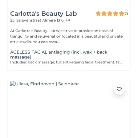
Carlotta's Beauty Lab
71
25, Sarsvenstraat
Almere 1316 HP
At Carlotta's Beauty Lab we strive to provide an oasis of
tranquility and rejuvenation located in a beautiful and private
attic studio. You can esca...
AGELESS FACIAL antiaging (incl. wax + back
massage)
Includes: back massage, full anti-ageing facial treatment, facial deep tissue massage, neck-, shoulders- and arm massage. Crafted to deliver a radiant skin through stimulation of cellular renewal. The treatment begins with a soft back massage designed to energise and revitalise the body's natural rhythm followed by a personalized facial treatment with deep tissue face massage designed to slow the ageing process of the skin.