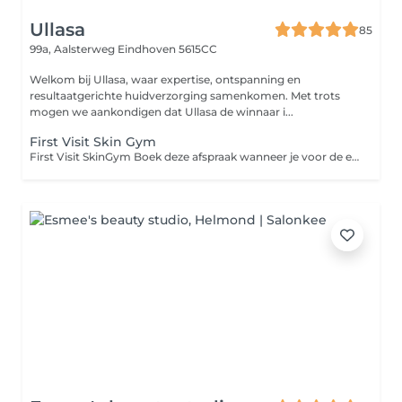
Ullasa
85
99a, Aalsterweg
Eindhoven 5615CC
Welkom bij Ullasa, waar expertise, ontspanning en
resultaatgerichte huidverzorging samenkomen. Met trots
mogen we aankondigen dat Ullasa de winnaar i...
First Visit Skin Gym
First Visit SkinGym Boek deze afspraak wanneer je voor de eerste keer een SkinGym bij ons ondergaat. Tijdens deze eerste afspraak nemen we extra tijd om jouw huid goed te analyseren, jouw wensen en doelen te bespreken en alle SkinGym-opties duidelijk aan je uit te leggen. Zo kunnen we samen bepalen welke behandeling en technieken het beste passen bij jouw huidconditie en het resultaat dat jij wilt bereiken. Deze first visit is belangrijk om jouw behandeling direct goed af te stemmen en het maximale uit jouw SkinGym te halen. Wil je Buccal toevoegen? Dat kan direct via Extras, of geef het tijdens de intake aan.