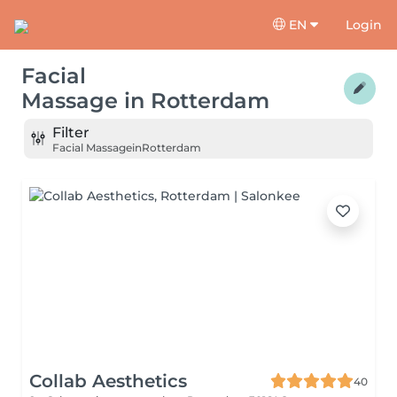
EN
Login
Facial
Massage
in
Rotterdam
Filter
Facial Massage
in
Rotterdam
Collab Aesthetics
40