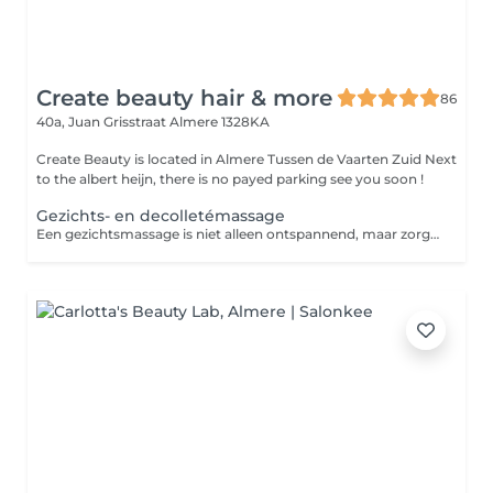
Create beauty hair & more
86
40a, Juan Grisstraat
Almere 1328KA
Create Beauty is located in Almere Tussen de Vaarten Zuid Next
to the albert heijn, there is no payed parking see you soon !
Gezichts- en decolletémassage
Een gezichtsmassage is niet alleen ontspannend, maar zorgt ook voor betere doorbloeding van het gezicht. Hierdoor wordt het huidherstellend vermogen gestimuleerd en ziet de huid er frisser en stralend uit.