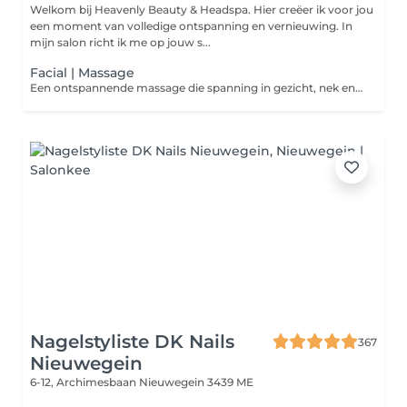
Welkom bij Heavenly Beauty & Headspa. Hier creëer ik voor jou
een moment van volledige ontspanning en vernieuwing. In
mijn salon richt ik me op jouw s...
Facial | Massage
Een ontspannende massage die spanning in gezicht, nek en schouders vermindert. Met zachte technieken worden spieren losgemaakt en de doorbloeding gestimuleerd, voor een ontspannen gevoel en een frisse uitstraling.
Nagelstyliste DK Nails
367
Nieuwegein
6-12, Archimesbaan
Nieuwegein 3439 ME