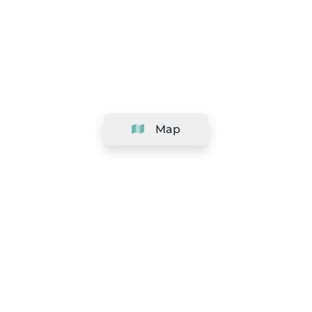
Map
Company
Support
Team
&
Careers
Information for salons