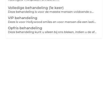
Volledige behandeling (1e keer)
Deze behandeling is voor de meeste mensen voldoende om de meeste verkleuring te laten verdwijnen. 3x15 minuten inclusief intake.
VIP behandeling
Deze is voor Hollywood smiles en voor mensen die een lastiger te bleken gebit hebben. 4x 15 minuten inclusief intake.
Opfris behandeling
Deze behandeling kunt u alleen bij ons bleken, indien u de afgelopen 6 maanden al bij ons geweest bent voor tandenbleken. 1x 20 minuten inclusief intake