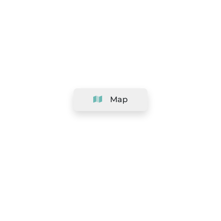
Map
Company
Support
Team
&
Careers
Information for salons