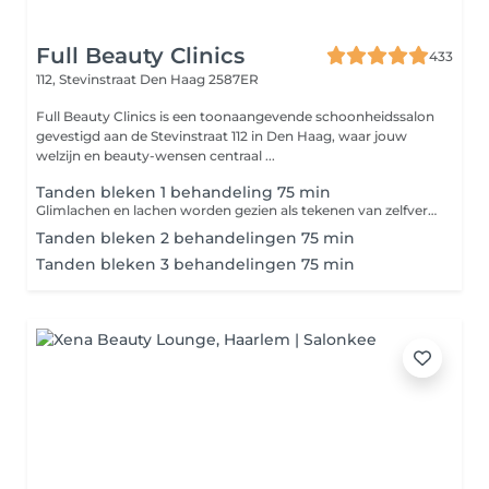
Full Beauty Clinics
433
112, Stevinstraat
Den Haag 2587ER
Full Beauty Clinics is een toonaangevende schoonheidssalon
gevestigd aan de Stevinstraat 112 in Den Haag, waar jouw
welzijn en beauty-wensen centraal ...
Tanden bleken 1 behandeling 75 min
Glimlachen en lachen worden gezien als tekenen van zelfverzekerdheid en geluk. Hoe meer we lachen en glimlachen, des te beter we ons voelen. Een zelfverzekerde glimlach is de manier om anderen aan te trekken en om indruk te maken. Voelt u zich wel eens ongemakkelijk door de kleur van uw tanden? Bij Full Beauty Clinics kunnen we uw gebit weer een glans geven door uw tanden te bleken bij ons nieuwe en moderne kliniek.
Tanden bleken 2 behandelingen 75 min
Tanden bleken 3 behandelingen 75 min