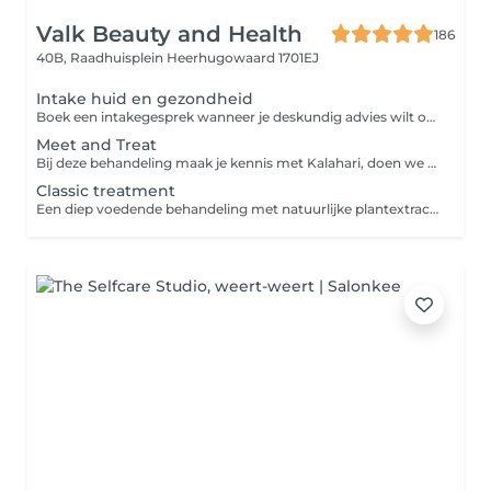
Valk Beauty and Health
186
40B, Raadhuisplein
Heerhugowaard 1701EJ
Intake huid en gezondheid
Boek een intakegesprek wanneer je deskundig advies wilt over jouw huidtype en/of gezondheidsklachten. Tijdens deze sessie bespreken we jouw specifieke zorgen en ontdekken we samen wat je kunt doen om je huid te verbeteren en welke behandelingen en/of producten het beste bij jou passen
Meet and Treat
Bij deze behandeling maak je kennis met Kalahari, doen we een huidanalyse en maken we een plan van aanpak van behandelingen en thuisverzorging. Het thuisproefpakket is een beginners set om thuis met de producten aan de slag te gaan. Een gezichtsbehandeling is een heerlijk verzorgende behandeling die het verouderingsproces van de huid helpt vertragen. Door regelmatig een gezichtsbehandeling te ondergaan krijgt je huid weer een boost en kom je tegelijk even helemaal tot rust.
Classic treatment
Een diep voedende behandeling met natuurlijke plantextracten en botanische oliën.voor ieder huidtype incl. onzuiverheden verwijderen en wenkbrauwen epileren