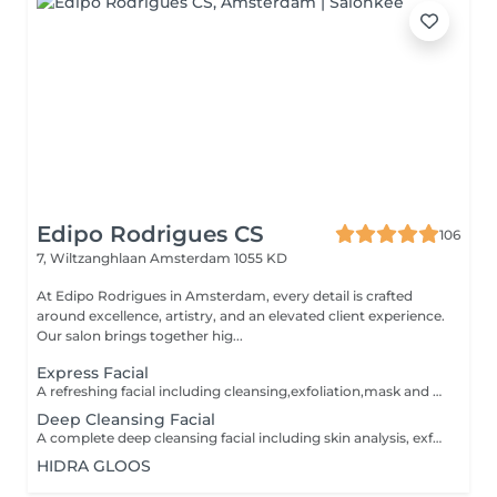
Edipo Rodrigues CS
106
7, Wiltzanghlaan
Amsterdam 1055 KD
At Edipo Rodrigues in Amsterdam, every detail is crafted
around excellence, artistry, and an elevated client experience.
Our salon brings together hig...
Express Facial
A refreshing facial including cleansing,exfoliation,mask and hydration. perefcet for maintaining healthy,radiant skin.
Deep Cleansing Facial
A complete deep cleansing facial including skin analysis, exfoliation,extractions (if needed),soothing mask and hydration. Designed to deeply cleanse the skin, unclog pores and leave your complexion fresh, smooth and radiant.
HIDRA GLOOS