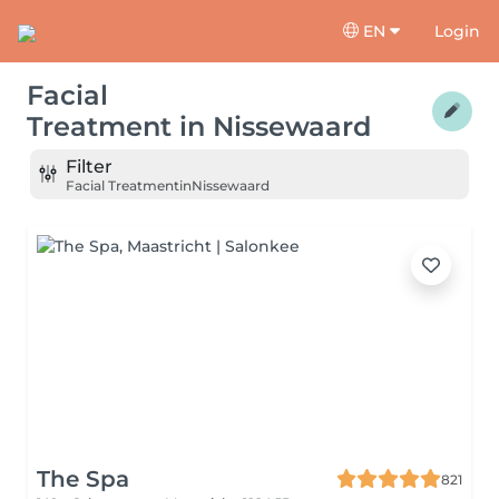
EN
Login
Facial
Treatment
in
Nissewaard
Filter
Facial Treatment
in
Nissewaard
The Spa
821