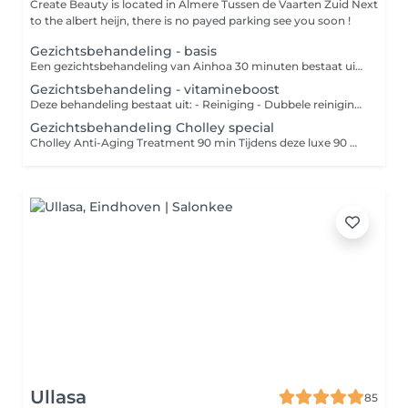
Create Beauty is located in Almere Tussen de Vaarten Zuid Next
to the albert heijn, there is no payed parking see you soon !
Gezichtsbehandeling - basis
Een gezichtsbehandeling van Ainhoa 30 minuten bestaat uit: - Reiniging - Dubbele reiniging - Scrub - Onzuiverheden verwijderen - Masker - Dagverzorging naar huidtype - Advies Een gezichtsbehandeling van Ainhoa 60 minuten bestaat uit: - Reiniging - Dubbele reiniging - Scrub - Onzuiverheden verwijderen - Epileren - Masker -Massage - Oogzone verzorging - Dagverzorging naar huidtype - Advies Een gezichtsbehandeling van Ainhoa 90 minuten bestaat uit: - Reiniging - Dubbele reiniging - Peeling - Onzuiverheden verwijderen - Wenkbrauwen epileren - Rug Massage - Masker - Oogzone verzorging - Dagverzorging naar huidtype - Advies - BAIMS makeup touch up - Marc Inbane Spraytan
Gezichtsbehandeling - vitamineboost
Deze behandeling bestaat uit: - Reiniging - Dubbele reiniging - Onzuiverheden verwijderen - Epileren - Vliesmasker - Ampul - Massage - Massage Cupping - Huidverbeterende massage tool - Dagverzorging naar huidtype - Advies -Marc Inbane Spray tan
Gezichtsbehandeling Cholley special
Cholley Anti-Aging Treatment 90 min Tijdens deze luxe 90 minuten durende anti-aging behandeling staat huidverbetering centraal. De behandeling begint met een dieptereiniging en voorbereiding van de huid, waarna gespecialiseerde Cholley producten worden aangebracht die gericht zijn op collageenstimulatie, hydratatie en herstel. Door middel van speciale tools en intensief werkende serums worden de actieve ingrediënten diep in de huid gebracht voor een maximaal resultaat. Een luxe huidverbeterende gezichtsbehandeling met het high-end Zwitserse merk Cholley. Deze behandeling focust op huidverjonging, versteviging en intensief herstel door middel van actieve ingrediënten, speciale tools, diepwerkende maskers en LED-lichttherapie. De huid wordt zichtbaar gladder, steviger en stralender. Ideaal bij huidveroudering, verslapping, fijne lijntjes en een doffe teint. incl Marc Inbane facial spray tan Infrarood Light thearpie Liroma Light therapie Collagen eye pads Skin scrubber Epileren of waxen Verven Advies
Ullasa
85