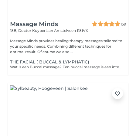
Massage Minds
159
18B, Doctor Kuyperlaan
Amstelveen 1181VK
Massage Minds provides healing therapy massages tailored to
your specific needs. Combining different techniques for
optimal result. Of course we also ...
THE FACIAL ( BUCCAL & LYMPHATIC)
Wat is een Buccal massage? Een buccal massage is een intensieve gezichtsmassage waarbij de wangen, de kaaklijn en de mondspieren zowel van buitenaf als via de binnenkant van de mond worden gemasseerd. De therapeut werkt op deze manier in op de diepere lagen van de gezichtsspieren. Dit bevordert een gezonde doorbloeding en lymfedrainage, en helpt bij het verminderen van onder andere kaakspanning. Deze behandeling richt zich op het loslaten van emotionele stress die zich in de gezichtsspieren kan vastzetten, wat resulteert in een diepe ontspanning. De behandeling wordt uitgevoerd met handschoenen voor optimale hygiëne en met zorgvuldig afgestemde gezichtsoliën. Geef eventuele allergieën a.u.b. door bij de reservering.