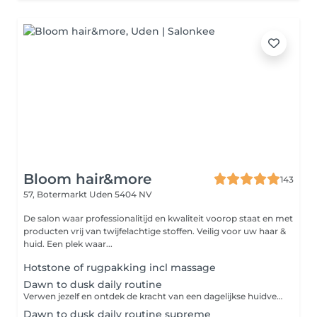
Bloom hair&more
143
57, Botermarkt
Uden 5404 NV
De salon waar professionalitijd en kwaliteit voorop staat en met
producten vrij van twijfelachtige stoffen. Veilig voor uw haar &
huid. Een plek waar...
Hotstone of rugpakking incl massage
Dawn to dusk daily routine
Verwen jezelf en ontdek de kracht van een dagelijkse huidverzorgingsroutine. Dit huidverzorgingsprogramma biedt alles wat je nodig hebt om jouw huid te voeden, te beschermen en te herstellen. Laat elke stap van jouw routine een moment van self-care zijn. Intake-huidanalyse-reinigen-dieptereinigen-masker-dagverzorging-persoonlijk advies.
Dawn to dusk daily routine supreme