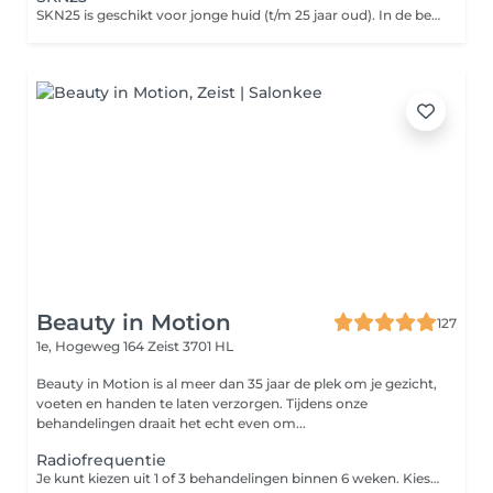
SKN25 is geschikt voor jonge huid (t/m 25 jaar oud). In de behandeling worden gebruikt producten gemaakt van natuurlijke ingrediënten. Combinatie van de producten zorgt voor zuivere en gehydrateerde huid met gezonde en frisse uitstraling.
Beauty in Motion
127
1e, Hogeweg 164
Zeist 3701 HL
Beauty in Motion is al meer dan 35 jaar de plek om je gezicht,
voeten en handen te laten verzorgen. Tijdens onze
behandelingen draait het echt even om...
Radiofrequentie
Je kunt kiezen uit 1 of 3 behandelingen binnen 6 weken. Kies je voor de kuur van 3 behandelingen? Je boekt dan via Treatwell de eerste behandeling. De vervolgafspraken maak je in de salon. Door middel van elektromagnetische straling wordt er warmte uitgestraald, welke diep doordringt tot in de huid. Dit zorgt voor celstimulatie en de aanmaak van collageen en elastine. Als gevolg hiervan wordt de huid strakker en krijgt het gezicht meer volume.