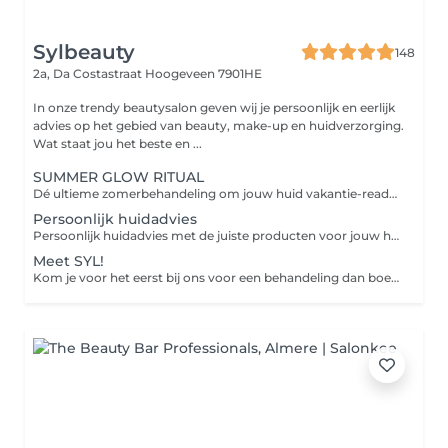
Sylbeauty
148
2a, Da Costastraat
Hoogeveen 7901HE
In onze trendy beautysalon geven wij je persoonlijk en eerlijk
advies op het gebied van beauty, make-up en huidverzorging.
Wat staat jou het beste en ...
SUMMER GLOW RITUAL
Dé ultieme zomerbehandeling om jouw huid vakantie-ready te maken Perfect om vóór je vakantie in te zetten zodat jouw huid een echte summer pre-boost krijgt en jij tijdens je vakantie straalt met een gezonde, frisse en golden glow Tijdens deze luxe huidverbeterende behandeling nemen wij jou mee in een ultiem ontspanningsmoment voor body & mind. Door middel van aromatische geuren, speciale drukpunten en luxe huidverbetering brengen wij jouw huid volledig in balans. Deze treatment bevat de NIEUWE Orange Peeling van Cenzaa voor een frisse, gladde en stralende huid. Tijdens de massage werken we met ons nieuwe Glow Elixir voor die prachtige golden summer glow Het zuurstofmasker stimuleert de doorbloeding waarna we met een luxe Guasha bindweefselmassage werken aan lifting, versteviging en glow boosting resultaten. Wenkbrauwen waxen Ontspannend welkomstritueel Aroma geurreis & moodcard Reinigingsritueel NEW Orange Peeling Spicy Skin Shock Boost Glow Elixir bindweefselmassage Lift & Glow masker & massage Bubble up the glow GRATIS Luxe Skin Boost Box t.w.v. €69,95 cadeau Nu van €169,95 voor slechts €149,95
Persoonlijk huidadvies
Persoonlijk huidadvies met de juiste producten voor jouw huid. Tijdens dit advies kijken we samen naar jouw huidwensen en welke producten daarvoor geschikt zijn. Bij een besteding vanaf 50 euro is het advies gratis
Meet SYL!
Kom je voor het eerst bij ons voor een behandeling dan boek je dit treatment. Intake en huidanalyse Wenkbrauwen waxen Silk+ reiniging Scrub+ dieptereiniging Onzuiverheden verwijderen Massage Double+ gezichtsmasker Verzorging afgestemd op uw huid en advies inclusief thuisverzorgingsset twv €44,95 (luxe miniatuur reiniging 50ml./10 ml. serum/5 ml.24h creme/masker) Let op: deze behandeling kun je alleen de eerste keer als kennismaking boeken. Daarna kies je de care of boost behandeling.