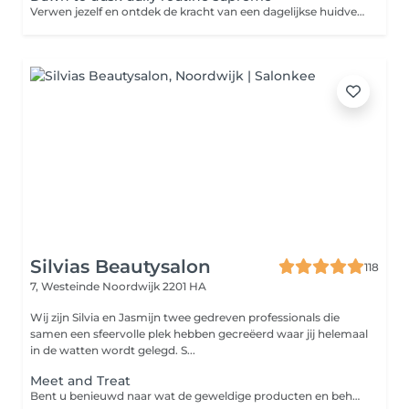
Verwen jezelf en ontdek de kracht van een dagelijkse huidverzorgingsroutine. Dit huidverzorgingsprogramma biedt alles wat je nodig hebt om jouw huid te voeden, te beschermen, te herstellen en te verbeteren. Laat elke stap van jouw routine een moment van self-care zijn. Intake-huidanalyse-waxen van gezicht en wenkbrauwen-wenkbrauwen verven-reinigen-dieptereinigen-massage-masker-dagverzorging-persoonlijk advies.
Silvias Beautysalon
118
7, Westeinde
Noordwijk 2201 HA
Wij zijn Silvia en Jasmijn twee gedreven professionals die
samen een sfeervolle plek hebben gecreëerd waar jij helemaal
in de watten wordt gelegd. S...
Meet and Treat
Bent u benieuwd naar wat de geweldige producten en behandelingen van Absolution voor uw huid kunnen betekenen? De nieuwe meet and treat behandeling is speciaal ontwikkeld voor iedereen die aan de slag wilt met huidverbetering. U krijgt inzicht over uw huid, ervaart de hoogwaardige producten van Absolution en gaat naar huis met een persoonlijk plan én een proefkit voor een maand t.w.v. €55.