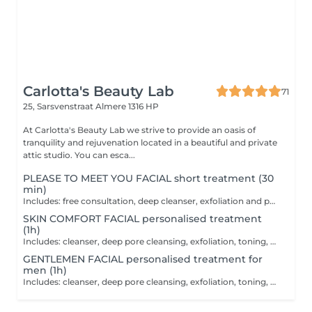
Carlotta's Beauty Lab
71
25, Sarsvenstraat
Almere 1316 HP
At Carlotta's Beauty Lab we strive to provide an oasis of
tranquility and rejuvenation located in a beautiful and private
attic studio. You can esca...
PLEASE TO MEET YOU FACIAL short treatment (30
min)
Includes: free consultation, deep cleanser, exfoliation and personalized mask. This treatment is a small and cozy facial, ideal to get to know each other if it's your first time at Carlotta's Beauty Lab or simply in addition to another ritual when you need a quick hydration boost.
SKIN COMFORT FACIAL personalised treatment
(1h)
Includes: cleanser, deep pore cleansing, exfoliation, toning, mask, neck-, shoulders-, head- and arm massage, finish cream. Personalized facial treatment designed to balance the skin, leaving it glowing with health. Bringing peace, rest, comfort, calmness and harmony to your mind.
GENTLEMEN FACIAL personalised treatment for
men (1h)
Includes: cleanser, deep pore cleansing, exfoliation, toning, mask, vigorous facial, neck- and shoulder massage, finish cream. My facial for men is specifically formulated to male needs, which are often shaving-related, such as razor burn, or other conditions like skin sensitivity and dullness. Combined manual techniques of Swedish and Deep Tissue.