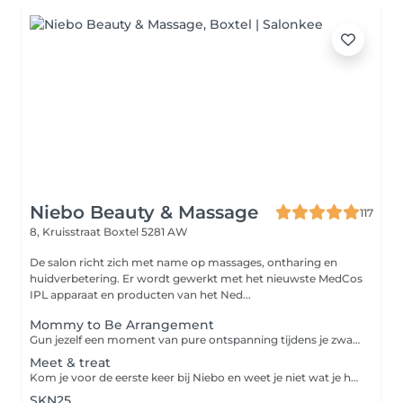
Niebo Beauty & Massage
117
8, Kruisstraat
Boxtel 5281 AW
De salon richt zich met name op massages, ontharing en
huidverbetering. Er wordt gewerkt met het nieuwste MedCos
IPL apparaat en producten van het Ned...
Mommy to Be Arrangement
Gun jezelf een moment van pure ontspanning tijdens je zwangerschap met ons speciaal samengestelde Mommy to Be Arrangement. Dit verwenmoment is volledig afgestemd op de behoeften van aanstaande moeders. Je geniet van een 45 minuten durende gezichtsbehandeling, waarbij je huid intens wordt verzorgd en gehydrateerd met milde, veilige producten. Aansluitend volgt een 45 minuten ontspanningsmassage, uitgevoerd in buikligging op een speciale zwangerschapsbank van Bellezi. Deze unieke bank is ontworpen om jouw lichaam optimaal te ondersteunen, zodat je comfortabel en veilig kunt ontspannen. Dit arrangement helpt spanning te verminderen, stimuleert de doorbloeding en zorgt ervoor dat je even helemaal tot rust komt een waardevol moment voor jou én je baby. Ontspannen, verzorgen en genieten in alle comfort tijdens je zwangerschap.
Meet & treat
Kom je voor de eerste keer bij Niebo en weet je niet wat je huid nodig heeft? Dan is Meet & treat voor jou. We bespreken jouw wensen, huidverzorging en eventuele huidproblemen. Tijdens deze persoonlijke gezichtsbehandeling wordt je huid eerst geanalyseerd. Er wordt gekeken naar huidtype, conditie en eventuele huidproblemen zoals onzuiverheden, droogte of gevoeligheid. Op basis van deze analyse wordt de behandeling volledig op maat samengesteld. De behandeling bestaat uit: - reiniging en milde scrub - verwijderen van onzuiverheden - verzorgende dagcrème en eventueel advies voor thuiszorg Omdat elke huid anders is en continu verandert, is geen behandeling hetzelfde. Je huid krijgt precies wat ze nodig heeft op dat moment. Extra module: wenkbrauwen verzorging / harsen bovenlip / harsen kin
SKN25