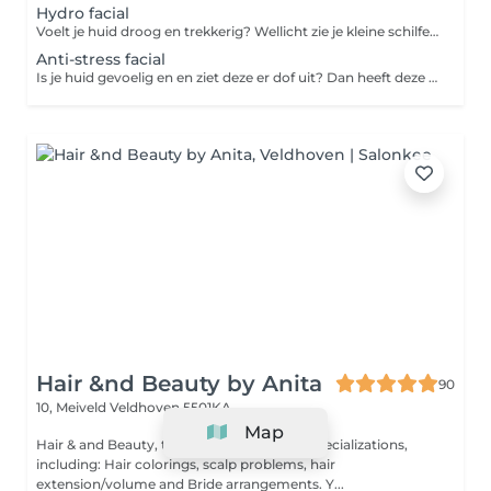
Hydro facial
Voelt je huid droog en trekkerig? Wellicht zie je kleine schilfertjes of zelfs fijne droogtelijntjes? Dan is deze hydraterende facial de juiste behandeling voor jou. In de behandeling wordt gebruik gemaakt van producten die de vochtbalans in de huid weer herstellen. De behandeling bestaat uit de volgende onderdelen: Reiniging Epileren van de wenkbrauwen Stomen Dieptereiniging Massage van gezicht en gelaat Vochtherstellend masker Dag- of nachtverzorging
Anti-stress facial
Is je huid gevoelig en en ziet deze er dof uit? Dan heeft deze waarschijnlijk te lijden onder invloeden van buitenaf. Tijdens deze behandeling gaan we door het gebruik van herstellende en oppeppende producten met o.a. vitamine A & C voor een stralend resultaat. De behandeling bestaat uit de volgende onderdelen: Reiniging Epileren van de wenkbrauwen Fermentpeeling Stomen Dieptereiniging Massage van gezicht en gelaat met vitamine C ampul Vitaminemasker Dag- of nachtverzorging
Hair &nd Beauty by Anita
90
10, Meiveld
Veldhoven 5501KA
Map
Hair & and Beauty, the salon with various specializations,
including: Hair colorings, scalp problems, hair
extension/volume and Bride arrangements. Y...