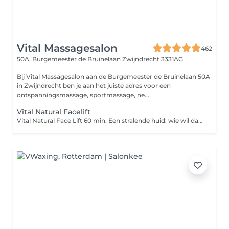
Vital Massagesalon
462
50A, Burgemeester de Bruïnelaan
Zwijndrecht 3331AG
Bij Vital Massagesalon aan de Burgemeester de Bruinelaan 50A
in Zwijndrecht ben je aan het juiste adres voor een
ontspanningsmassage, sportmassage, ne...
Vital Natural Facelift
Vital Natural Face Lift 60 min. Een stralende huid: wie wil dat nu niet? Door een gezichtsbehandeling geef je jouw huid weer een boost en ziet jouw gelaat er weer verzorgd en gezond uit. Bij de gezichtsbehandeling wordt het gelaat grondig gereinigd, worden dode huidcellen verwijderd en geniet je van een heerlijke hoofdhuidmassage. Het resultaat van deze behandeling? Een stevigere huid, mooie kleur en een gezonde glans! Geniet van een uitgebreide massage van gezicht, decolleté, schouders en nek, inclusief rustgevende penseelmassage. Er wordt een peelingmasker met natuurlijke ingrediënten (frambozenzaad en bamboe) die de huid hydrateert, aangebracht met vitamine C-serum en wordt er afgesloten met een dagcrème voor een stralende huid. Bij Natural Face Lift van Vital Massagesalon krijgt u: Reinigingsmassage met dieptereiniging; Peeling; Relaxerende gezichtsbehandeling; Penseelmassage; Stralende huid Prijs €61,-