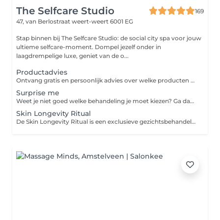
The Selfcare Studio
169
47, van Berlostraat
weert-weert 6001 EG
Stap binnen bij The Selfcare Studio: de social city spa voor jouw
ultieme selfcare-moment. Dompel jezelf onder in
laagdrempelige luxe, geniet van de o...
Productadvies
Ontvang gratis en persoonlijk advies over welke producten het beste passen bij jouw huidtype en huidbehoeften. Samen kijken we naar jouw huidige routine en stellen we een passend advies op.
Surprise me
Weet je niet goed welke behandeling je moet kiezen? Ga dan voor de surprise me. We kijken samen welke behandeling voor jou het meest geschikt is.
Skin Longevity Ritual
De Skin Longevity Ritual is een exclusieve gezichtsbehandeling die verder gaat dan traditionele anti-aging. Deze behandeling ondersteunt de huid op celniveau en focust op gezond, sterk en mooi ouder worden. Door een combinatie van geavanceerde actieve ingrediënten, professionele massagetechnieken en het innovatieve Efficacy Booster device wordt de huid intensief gestimuleerd om zich te vernieuwen, herstellen en versterken. De behandeling verbetert de stevigheid, verfijnt de gezichtscontouren en geeft de huid een frisse, jeugdige uitstraling. De zorgvuldig geselecteerde werkstoffen waaronder NAD+ Activator, bio-gefermenteerde peptiden en botanische extracten, werken doelgericht op de diepere huidlagen om oxidatieve stress te verminderen, celvernieuwing te activeren en huidveroudering bij de kern aan te pakken.