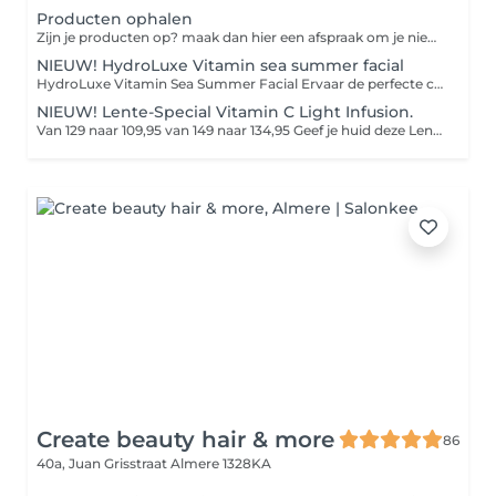
Producten ophalen
Zijn je producten op? maak dan hier een afspraak om je nieuwe producten weer op te komen halen.
NIEUW! HydroLuxe Vitamin sea summer facial
HydroLuxe Vitamin Sea Summer Facial Ervaar de perfecte combinatie van luxe, ontspanning en huidverbetering. De HydroLuxe Vitamin Sea Summer Facial is speciaal ontwikkeld om je huid tijdens de zomer intens te hydrateren, te beschermen en een prachtige, gezonde glow te geven. Met krachtige vitamine C, zuurstof, antioxidanten en verkoelende cryoglobes wordt de huid gevoed, gekalmeerd en gestimuleerd om collageen aan te maken. De behandeling laat je huid direct frisser, egaler en zichtbaar stralender achter. Na de behandeling geniet je van: Een frisse, gezonde glow Intense hydratatie Kalmering en herstel van de huid Bescherming tegen zomerse invloeden Een ontspannen én zichtbaar stralende huid
NIEUW! Lente-Special Vitamin C Light Infusion.
Van 129 naar 109,95 van 149 naar 134,95 Geef je huid deze Lente een stralende boost. Tijdens de Special HydroPeptide Vitamin C Light Infusion facial geniet je van diepe ontspanning, warme compressen, Cryotreatment en een zorgvuldig opgebouwde glow-behandeling met verhelderende enzymen, vitamine C en zuurstofwerkstoffen. Het collageenlicht van de Beauty Angel ELT laat je huid zichtbaar oplichten, voller ogen en direct glanzen met een gezonde zomerse Glow De behandeling wordt afgesloten met rijke verzorging, oogcrème, lipverzorging en een aangepaste dag- of nachtcrème. Perfect voor wie deze zomer wil stralen, comfort zoekt én intensieve huidverbetering wil combineren met pure ontspanning.
Create beauty hair & more
86
40a, Juan Grisstraat
Almere 1328KA