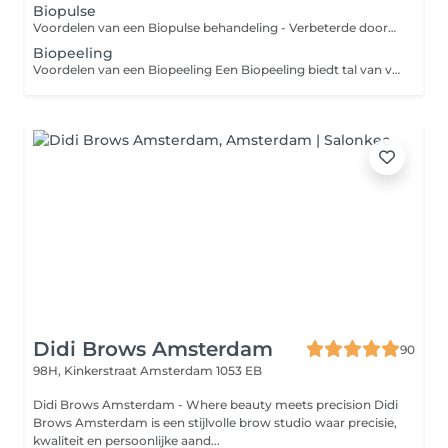
Biopulse
Voordelen van een Biopulse behandeling - Verbeterde doorbloeding: Stimuleert de circulatie, waardoor de huid beter wordt voorzien van zuurstof en voedingsstoffen. - Betere opname van werkstoffen: Actieve ingrediënten dringen dieper door in de huid voor optimaal resultaat. - Verhoogde collageen- en elastineproductie: Helpt de huid steviger en elastischer te maken. - Vermindering van fijne lijntjes: Verstevigt de huid en vermindert tekenen van veroudering. - Diepe hydratatie: Verhoogt het vochtgehalte van de huid voor een frisse uitstraling. - Huidvernieuwing: Stimuleert celregeneratie, wat zorgt voor een gezondere, stralendere huid. - Ontspanning: Heeft een kalmerend effect en vermindert stress.
Biopeeling
Voordelen van een Biopeeling Een Biopeeling biedt tal van voordelen voor je huid! Deze natuurlijke peeling stimuleert de celvernieuwing, waardoor je huid er frisser en stralender uitziet. Het helpt bij het verminderen van fijne lijntjes, het egaliseren van de teint en het verminderen van onzuiverheden en acne. Daarnaast verbetert het de huidtextuur en maakt het de huid zachter en gladder. Een Biopeeling is een veilige en effectieve manier om je huid te verjongen en te verfrissen, zonder ingrepen. Perfect voor een gezonde, jeugdige uitstraling!
Didi Brows Amsterdam
90
98H, Kinkerstraat
Amsterdam 1053 EB
Didi Brows Amsterdam - Where beauty meets precision Didi
Brows Amsterdam is een stijlvolle brow studio waar precisie,
kwaliteit en persoonlijke aand...