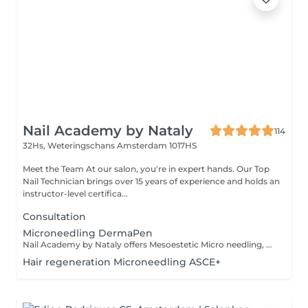
Nail Academy by Nataly
114
32Hs, Weteringschans
Amsterdam 1017HS
Meet the Team At our salon, you're in expert hands. Our Top
Nail Technician brings over 15 years of experience and holds an
instructor-level certifica...
Consultation
Microneedling DermaPen
Nail Academy by Nataly offers Mesoestetic Micro needling, must have treatment! As Microneedling skin treatment addressing issues like Skin Rejuvenation, Anti Aging, Acne, Streaks, Scars, and Pigmentation. We use the advanced Mesoestetic intradermal medical solutions of oligoelements, DMAE, Vitamin C for better and more beautiful results. Treatment will be agreed and adjusted to your personal skin needs. This treatment involves creating small channels in the skin with needles, stimulating collagen and elastin production, leading to radiant skin for up to a year. The process includes skin cleansing, disinfection, and application of specialized serums, followed by the Mesoestetic treatment. After Microneedling, a calming balm, special serum Maria Galland promotes skin recovery, making it a relaxing and therapeutic salon experience. The post-treatment phase involves addressing specific skin concerns, and an initial intake session is conducted to discuss expectations, contraindications, and the importance of skincare. Book an appointment for radiant skin.
Hair regeneration Microneedling ASCE+