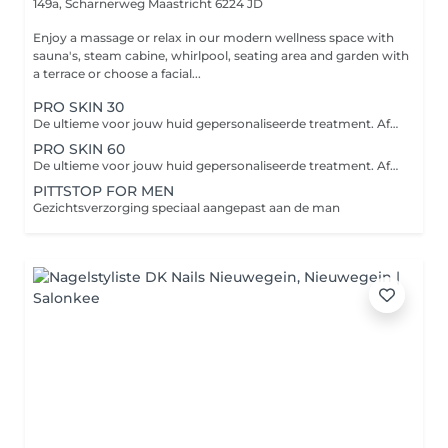
149a, Scharnerweg
Maastricht 6224 JD
Enjoy a massage or relax in our modern wellness space with
sauna's, steam cabine, whirlpool, seating area and garden with
a terrace or choose a facial...
PRO SKIN 30
De ultieme voor jouw huid gepersonaliseerde treatment. Afhankelijk van jouw huidbehoefte bevat de treatment verschillende professionele actieve producten en worden handpools ingezet voor geavanceerde reiniging, productpenetratie en exfoliatie.
PRO SKIN 60
De ultieme voor jouw huid gepersonaliseerde treatment. Afhankelijk van jouw huidbehoefte bevat de treatment verschillende professionele actieve producten en worden handpools ingezet voor geavanceerde reiniging, productpenetratie en exfoliatie.
PITTSTOP FOR MEN
Gezichtsverzorging speciaal aangepast aan de man