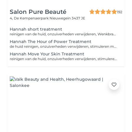
Salon Pure Beauté
192
4, De Kempenaerpark
Nieuwegein 3437 JE
Hannah short treatment
reinigen van de huid, onzuiverheden verwijderen, Wenkbrauwen waxen of epileren, stimuleren van de huid met peeling, herstellen en beschermen van de huid.
Hannah The Hour of Power Treatment
de huid reinigen, onzuiverheden verwijderen, stimuleren met peeling/scrub, Wenkbrauwen waxen of epileren, klassieke massage, masker, herstellen en beschermen van de huid.
Hannah Move Your Skin Treatment
reinigen van de huid, onzuiverheden verwijderen, stimuleren van de huid met peeling en scrub, Wenkbrauwen waxen/epileren en verven of bovenlip waxen, bindweefsel massage, masker, herstellen en beschermen van de huid.