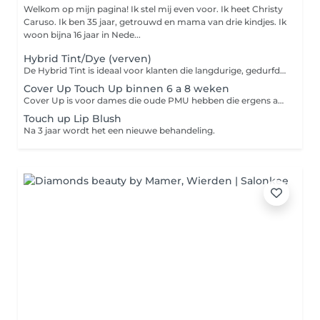
Welkom op mijn pagina! Ik stel mij even voor. Ik heet Christy
Caruso. Ik ben 35 jaar, getrouwd en mama van drie kindjes. Ik
woon bijna 16 jaar in Nede...
Hybrid Tint/Dye (verven)
De Hybrid Tint is ideaal voor klanten die langdurige, gedurfde resultaten willen. De verf kleurt de huid t/m 7 dagen en de haartjes t/m 7 weken!! De gelstructuur garandeert consistente resultaten op alle huidtypes. De Hybrid Tint geeft een look van vollere wenkbrauwen en heeft een rijker en helderder effect dan normale wenkbrauw verf, en heeft minder verwerkingstijd nodig dan Henna.
Cover Up Touch Up binnen 6 a 8 weken
Cover Up is voor dames die oude PMU hebben die ergens anders zijn gezet of dames die eerder Microblading bij mij hebben gezet en nu Powderbrows willen doen.
Touch up Lip Blush
Na 3 jaar wordt het een nieuwe behandeling.