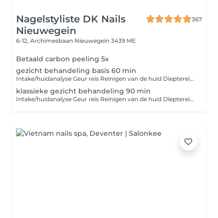
Nagelstyliste DK Nails
367
Nieuwegein
6-12, Archimesbaan
Nieuwegein 3439 ME
Betaald carbon peeling 5x
gezicht behandeling basis 60 min
Intake/huidanalyse Geur reis Reinigen van de huid Dieptereiniging/ peeling Onzuiverheden verwijderen Masseren 5 min Masker en hoofdhuidmassage / evt hand masker+ €12,50 Toner/serum/oogcreme Dagcrème /nachtverzorging Spf Thee ritueel
klassieke gezicht behandeling 90 min
Intake/huidanalyse Geur reis Reinigen van de huid Dieptereiniging/ peeling Spicy skin shock Onzuiverheden verwijderen Masseren 10 masseren Masker en hoofdhuidmassage / optioneel hand masker+ €12,50 Toner/serum/oogcreme Dagcrème /nachtverzorging Spf Thee ritueel