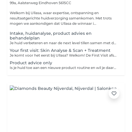
99a, Aalsterweg
Eindhoven 5615CC
Welkom bij Ullasa, waar expertise, ontspanning en
resultaatgerichte huidverzorging samenkomen. Met trots
mogen we aankondigen dat Ullasa de winnaar i...
Intake, huidanalyse, product advies en
behandelplan
Je huid verbeteren en naar de next level tillen samen met de experts van Ullasa begint met het juiste huidplan! Tijdens deze eerste ontmoeting bespreken we al je wensen, meten en analyseren wij je huid d.m.v. een fotoscan met de Observ. Op basis van de analyse en jouw wensen maken we een behandelplan op maat. Wil je eerst even kort kennismaken met ons? Kies dan de opties gratis kennismaken.
Your first visit: Skin Analyse & Scan + Treatment
Je komt voor het eerst bij Ullasa? Welkom! De First Visit afspraak is de perfecte start voor een persoonlijk en effectief behandeltraject. Een doordachte aanpak begint immers bij een grondige voorbereiding. Tijdens deze afspraak analyseren we je huid met behulp van de geavanceerde Observ fotoscan (+/- 30 minuten). Op basis van de resultaten ontvang je direct aansluitend een op maat gemaakte behandeling van 25 - 45 of 60 minuten Afhankelijk van de gekozen tijdsduur. Wil je graag meteen een complete behandeling na je intake? Kies dan voor First visit: Scan & Product advice + 60min Facial
Product advice only
Is je huid toe aan een nieuwe product routine en wil je daarbij professioneel advies van onze huidexperts? Reserveer dan kosteloos product advies in onze agenda en wij maken samen met jou een productplan exclusief gebaseerd op de behoefte van jouw huid. Wij zijn exclusief partner van: Biologique Recherche, Skin Ceuticals, Hydropeptide & Cosmedix.