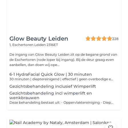
Glow Beauty Leiden
228
1, Eschertoren
Leiden 2316ET
De ingang van Glow Beauty Leiden zit op de begane grond van
de Eschertoren (rode loper bij ingang). Bij de deur graag even
aanbellen, dan doen wij ope...
6-1 HydraFacial Quick Glow | 30 minuten
30 minuten | dieptereinigend | effectief | geen overbodige extra's, wél resultaat Weinig tijd, maar wel behoefte aan een frisse en verzorgde huid? Deze compacte HydraFacial-behandeling geeft jouw huid in slechts 30 minuten een effectieve oppepper met dieptereiniging, peeling en een verzorgend masker. Kort, krachtig en zichtbaar effectief.
Gezichtsbehandeling inclusief Wimperlift
Gezichtsbehandeling incl wimperlift en
wenkbrauwen
Deze behandeling bestaat uit: - Oppervlaktereiniging - Dieptereiniging - Onzuiverheden verwijderen - Masker - Dagcrème