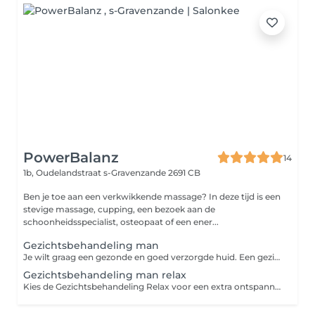
PowerBalanz
14
1b, Oudelandstraat
s-Gravenzande 2691 CB
Ben je toe aan een verkwikkende massage? In deze tijd is een
stevige massage, cupping, een bezoek aan de
schoonheidsspecialist, osteopaat of een ener...
Gezichtsbehandeling man
Je wilt graag een gezonde en goed verzorgde huid. Een gezichtsbehandeling voor mannen helpt je huid in goede conditie te brengen en te houden. Je huid krijgt volop aandacht van de schoonheidsspecialiste. De behandeling wordt helemaal afgestemd op jouw huidbeeld. Als dat nodig is, dan worden oneffenheden zoals mee-eters of gerstekorrels verwijderd. En als je wilt, worden ook je wenkbrauwen bijgewerkt. Een behandeling werkt ook nog eens ontspannend. Omdat scheren de mannenhuid kan irriteren en eigenlijk zelfs een klein beetje beschadigt, kan de huid extra gevoelig zijn tijdens de behandeling. Ook zijn verse stoppels erg scherp tijdens het masseren van de gezichtshuid. We vragen je daarom om je 24 uur van te voren niet te scheren. Gezichtsbehandeling voor de man: hoe werkt het? In een korte intake bespreken we wat je wensen en behoeften zijn. Je behandeling wordt hier helemaal op afgestemd. De gezichtsbehandeling voor mannen begint met een reiniging van de huid, inclusief een reinigend masker. De behandeling wordt afgesloten met gezichtsverzorging. Omdat verschillende mensen verschillende wensen hebben, geven we de volgende keuze in gezichtsbehandelingen: Gezichtsbehandeling van 45 minuten Gezichtsbehandeling Relax van 75 minuten
Gezichtsbehandeling man relax
Kies de Gezichtsbehandeling Relax voor een extra ontspannen behandeling. Je krijgt een reinigend én voedend masker en deelmassage. De deelmassage is een massage van je armen, handen en hoofdhuid. De Gezichtsbehandeling Relax duurt 75 minuten. Na de reiniging is je huid klaar voor een ontspannende massage van gezicht, hals, schouders en de bovenkant van de borst. Hierna krijg je een voedend masker en sluiten we af met gezichtsverzorging.