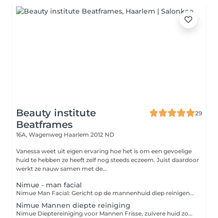
Beauty institute
29
Beatframes
16A, Wagenweg
Haarlem 2012 ND
Vanessa weet uit eigen ervaring hoe het is om een gevoelige
huid te hebben ze heeft zelf nog steeds eczeem. Juist daardoor
werkt ze nauw samen met de...
Nimue - man facial
Nimue Man Facial: Gericht op de mannenhuid diep reinigen, kalmeren en versterken De Nimue Man Facial is een op maat gemaakte gezichtsbehandeling die inspeelt op de specifieke behoeften van de mannelijke huid. Door invloeden zoals scheren, talgproductie, stress en blootstelling aan weer en wind, heeft de mannenhuid vaak behoefte aan een intensieve reiniging, hydratatie en huidversterking. Deze behandeling combineert de krachtige cosmeceuticals van Nimue met een effectieve maar no-nonsense aanpak ideaal voor mannen die resultaat willen. Wat houdt de behandeling in? Grondige reiniging en enzymatische exfoliatie Stoom en dieptereiniging voor het verwijderen van onzuiverheden Kalmerend masker en actieve serums afgestemd op de huidconditie Afsluitende verzorging met bescherming en herstellende werkstoffen Waarom deze behandeling? Vermindert verstoppingen, roodheid en ingegroeide haren Verbetert de huidtextuur en uitstraling Kalmeert na het scheren en versterkt de huidbarrière Stimuleert cel vernieuwing en laat de huid er fris en verzorgd uitzien Aanbevolen bij: Vette of gecombineerde huid Onzuiverheden of grove poriën Geïrriteerde huid door scheren Vermoeide, doffe of gestreste huid Duur: ± 45 minuten Resultaat: Een zuivere, gekalmeerde en energieke huid klaar voor elke dag Tip: Perfect als periodieke opfrisser of als start van een huidverbeteringstraject voor mannen.
Nimue Mannen diepte reiniging
Nimue Dieptereiniging voor Mannen Frisse, zuivere huid zonder gedoe De Nimue Dieptereiniging voor Mannen is een effectieve behandeling gericht op het verwijderen van onzuiverheden, het verminderen van mee-eters en het in balans brengen van de huid. De mannenhuid is vaak wat dikker, produceert meer talg en kan snel geïrriteerd raken door scheren deze behandeling pakt dat doelgericht aan. Wat kun je verwachten? Grondige reiniging en enzymatische peeling Stoom en manuele reiniging van poriën en onzuiverheden Kalmerend masker om roodheid te verminderen Afsluitende verzorging met talgregulerende en hydraterende producten Ideaal voor: Vette of gecombineerde huid Verstopte poriën en mee-eters Ruwe of onregelmatige huidstructuur Huidirritatie na scheren Duur: ± 60 minuten Resultaat: Een zuivere, gladde en frisse huid die er verzorgd uitziet Tip: Regelmatig toepassen houdt de huid helder, voorkomt puistjes en verbetert het scheerresultaat.