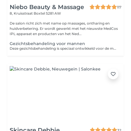
Niebo Beauty & Massage
117
8, Kruisstraat
Boxtel 5281 AW
De salon richt zich met name op massages, ontharing en
huidverbetering. Er wordt gewerkt met het nieuwste MedCos
IPL apparaat en producten van het Ned...
Gezichtsbehandeling voor mannen
Deze gezichtsbehandeling is speciaal ontwikkeld voor de mannenhuid, die vaak dikker is en meer talg produceert. Ideaal bij onzuiverheden, een vermoeide uitstraling of huidirritatie door scheren. Tijdens de behandeling wordt de huid diep gereinigd, overtollig talg verwijderd en worden eventuele onzuiverheden aangepakt. Daarnaast krijgt de huid een boost om weer fris, rustig en verzorgd aan te voelen. De behandeling bestaat uit: - oppervlaktereiniging - dieptereiniging en exfoliatie - verwijderen van onzuiverheden - kalmerend masker - bij 60 min: tijdens intrekken van de masker wordt een ontspannend nek en schouder massage gegeven - verzorging afgestemd op de mannenhuid Deze behandeling helpt om de huid te herstellen, irritaties te verminderen en een frisse, verzorgde uitstraling te geven.
Skincare Debbie
32