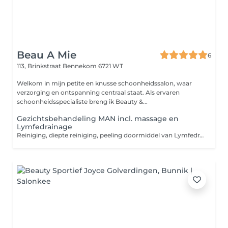
Beau A Mie
6
113, Brinkstraat
Bennekom 6721 WT
Welkom in mijn petite en knusse schoonheidssalon, waar
verzorging en ontspanning centraal staat. Als ervaren
schoonheidsspecialiste breng ik Beauty &...
Gezichtsbehandeling MAN incl. massage en
Lymfedrainage
Reiniging, diepte reiniging, peeling doormiddel van Lymfedrainage, onzuiverheden verwijderen, manuele massage van gelaat hals schouders en nek, aangepast masker, affluitende dag of nacht verzorging