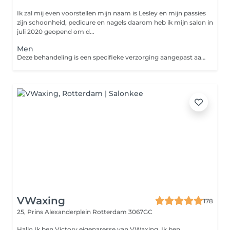
Ik zal mij even voorstellen mijn naam is Lesley en mijn passies
zijn schoonheid, pedicure en nagels daarom heb ik mijn salon in
juli 2020 geopend om d...
Men
Deze behandeling is een specifieke verzorging aangepast aan de behoefte van de mannenhuid. Geeft de huid energie en vitaliteit.
VWaxing
178
25, Prins Alexanderplein
Rotterdam 3067GC
Hallo Ik ben Victory eigenaresse van VWaxing. Ik ben