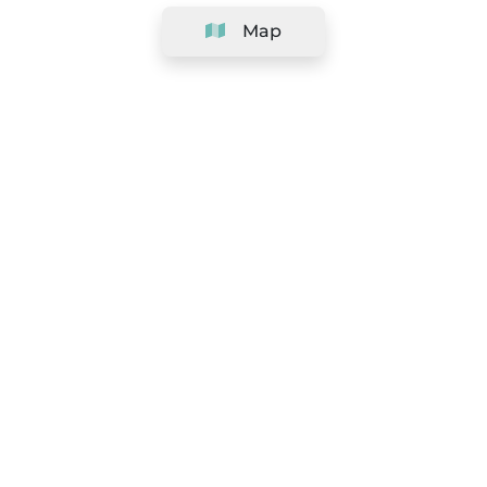
Map
Company
Support
Team
&
Careers
Information for salons
Legal
Exercise withdrawal right
Terms and conditions
Privacy Policy