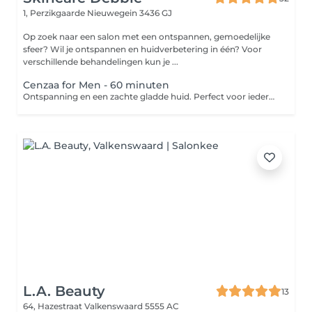
1, Perzikgaarde
Nieuwegein 3436 GJ
Op zoek naar een salon met een ontspannen, gemoedelijke
sfeer? Wil je ontspannen en huidverbetering in één? Voor
verschillende behandelingen kun je ...
Cenzaa for Men - 60 minuten
Ontspanning en een zachte gladde huid. Perfect voor iedere man. -Reinigen -Dieptereiniging -Onzuiverheden verwijderen -Geurreis -Balance massage -Masker -Dag- of nachtverzorging
L.A. Beauty
13
64, Hazestraat
Valkenswaard 5555 AC