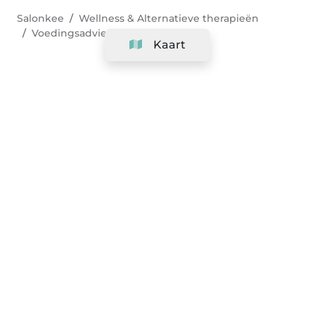
Salonkee
Wellness & Alternatieve therapieën
Voedingsadvies
Kaart
Bedrijf
Support
Team
&
Carrières
Informatie voor salons
Legaal
Herroepingsrecht uitoefenen
Algemene voorwaarden