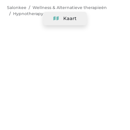
Salonkee
Wellness & Alternatieve therapieën
Hypnotherapy
Kaart
Bedrijf
Support
Team
&
Carrières
Informatie voor salons
Legaal
Herroepingsrecht uitoefenen
Algemene voorwaarden