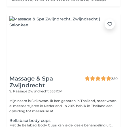
Massage & Spa
350
Zwijndrecht
9, Passage
Zwijndrecht 3331CM
Mijn naam is Sirikhwan. Ik ben geboren in Thailand, maar woon
al meerdere jaren in Nederland. In 2015 heb ik in Thailand een
opleiding tot masseuse af...
Bellabaci body cups
Met de Bellabaci Body Cups kan je de ideale behandeling uitvoeren en is voor iedereen die o.a. last heeft van; pijnlijke en gespannen spieren, spijsverteringsproblemen, gewrichtspijn, cellulite, hoofdpijn, migraine en striae. De therapeutische gevolgen van de behandeling met de Bellabaci cap kunnen zijn: het verminderen van obstipatie, activeren van de (huid)stofwisseling, het verbeteren van de elasticiteit van de huid, blokkades worden opgeheven, gifstoffen en afvalstoffen worden afgevoerd en het verbetert de spierspanning. Bij gebruik op de rug of gespannen, pijnlijk spieren helpt het tevens om vet en vochtophopingen te verminderen, de doorbloeding te verbeteren en gifstoffen en andere afvalstoffen te elimineren uit je spieren. Het stimuleert de lymfe- en bloedcirculatie.