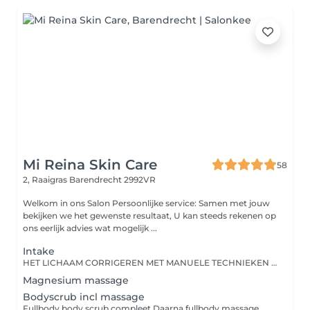
Mi Reina Skin Care
58
2, Raaigras
Barendrecht 2992VR
Welkom in ons Salon Persoonlijke service: Samen met jouw
bekijken we het gewenste resultaat, U kan steeds rekenen op
ons eerlijk advies wat mogelijk ...
Intake
HET LICHAAM CORRIGEREN MET MANUELE TECHNIEKEN Het genezen met speciale druk- en duwmethodes voor de wervelkolom en gewrichten is al zo oud als de mensheid. Vele moderne therapievormen die wij vandaag de dag toepassen, zijn afkomstig of afgeleid uit het oude China. Chinese bone setting is een manuele therapievorm waarbij we met ademhaling en een lichte tot medium druk de botten, wervels en gewrichten in het lichaam corrigeren. Of met andere woorden, de subluxatie (zenuwblokkade, beknelling), scheefstand of instabiliteit van gewrichten of botten. Wervels in de wervelkolom of gewrichten staan niet meer in hun ideale positie, waardoor er bewegingsbeperkingen (fixatie) en pijn kan ontstaan. Dit creëert drukpunten op het ruggenmerg of de zenuwen, waardoor het lichaam niet meer goed kan functioneren. Door het corrigeren of 'manipuleren' van gewrichten, wervels of botten kan dit opgelost worden. Chinese bone setting (Zheng Ghu) is een ideale en veilige manier om het lichaam te corrigeren. Het hele bewegingsapparaat bestaat uit het motorische systeem, motoriek en het geheel van botten, gewrichten, skeletspieren, pezen en motorische zenuwen, die zorgen voor de lichaamshoudingen en bewegingen. Als we dus corrigeren op botten, wervels en gewrichten, dan beïnvloeden we ook de spieren, pezen en het zenuwstelsel. Het gaat om een eeuwenoude behandelwijze uit China die van generatie op generatie is overgedragen.
Magnesium massage
Bodyscrub incl massage
Fullbody body scrub compleet Daarna fullbody massage