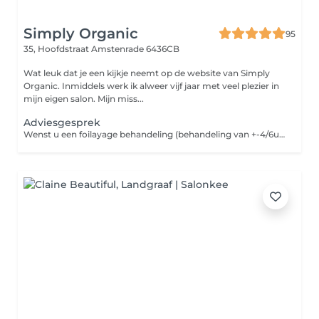
Simply Organic
95
35, Hoofdstraat
Amstenrade 6436CB
Wat leuk dat je een kijkje neemt op de website van Simply
Organic. Inmiddels werk ik alweer vijf jaar met veel plezier in
mijn eigen salon. Mijn miss...
Adviesgesprek
Wenst u een foilayage behandeling (behandeling van +-4/6uur) of kleurcorrectie? Of bent u een nieuwe klant die graag wilt komen voor een kleuring/foilayage? Dan komt u best eerst langs zodat ik uw bestaande kleur en gezondheid van het haar kan analyseren. Zo kunnen wij zien wat er mogelijk is, welke kleuring of bijkomende techniek alsook verzorging noodzakelijk is om jouw gewenste resultaat te bekomen. in het kapsalon werken wij enkel met minerale kleuringen en planten kleuringen. Een kleurcorrectie kan zijn van zwart naar heel blond of naar asblond gaan. Dus, kom vooraf even bespreken wat je wenst en breng indien nodig foto's mee. Dan kijken we samen naar de mogelijkheden! *Deze dienst is eenmalig & enkel voor nieuwe klanten. Ik neem graag tijd voor jou! Liefs Sil.