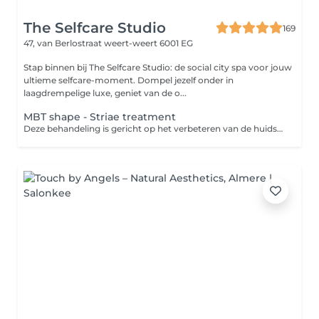
The Selfcare Studio
169
47, van Berlostraat
weert-weert 6001 EG
Stap binnen bij The Selfcare Studio: de social city spa voor jouw
ultieme selfcare-moment. Dompel jezelf onder in
laagdrempelige luxe, geniet van de o...
MBT shape - Striae treatment
Deze behandeling is gericht op het verbeteren van de huidstructuur bij striae (striemen). Met behulp van de MBT Shape wordt de doorbloeding en huidactiviteit gestimuleerd, wat bijdraagt aan huidvernieuwing en een stevigere, egalere huid. Voor optimaal resultaat wordt gewerkt in kuurvorm (4 of 8 behandelingen) en in combinatie met ondersteunende thuisverzorging. De resterende behandelingen worden tijdens de eerst afspraak doorgepland in de salon. Je ontvangt dan ook de producten voor het thuisgebruik.