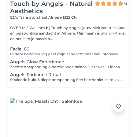
Touch by Angels – Natural
31
Aesthetics
53A, Transistorstraat
Almere 1322 CK
OVER MIJ Welkom bij Touch by Angels jouw plek van rust, luxe
en persoonlijke aandacht in Almere. Mijn naam is Sharon Angel,
en het is mijn passie o...
Facial 60
In deze behandeling gaat mijn aandacht naar een intensieve reiniging van uw huid, algoderm met esserine, peeling, serum, masker en dagcrème aangepast aan uw huid. Deze behandeling is ook geschikt voor jeugd met acne, de mannenhuid icm met licht therapie. Losse Elementen kunnen extra bijgeboekt worden!
Angels Glow Experience
Zachte ontspanning & hernieuwde balans Dit ritueel is ideaal als kennismaking of wanneer je behoefte hebt aan rust en opladen. Een liefdevolle behandeling die helpt vertragen en opnieuw verbinden met jezelf. Wat je kunt verwachten Persoonlijke intake & intuïtieve afstemming Keuze uit één behandeling: Gezichtsbehandeling Ontspanningsmassage Hotstone rugmassage Zachte energetische ontspanning Kalmerende lichttherapie Verzorging afgestemd op jouw huid en energie Voor wie Voor wie ontspanning zoekt, stress wil loslaten en de huid wil ondersteunen zonder intensieve prikkels. Resultaat Een frisse huid, diepe ontspanning en innerlijke rust. Ook als abonnement Deze behandeling is ook mogelijk in abonnement. Bij 2× per maand bespaar je €31 per maand en ervaar je structurele ontspanning. Abonnement is voor 6 maanden
Angels Radiance Ritual
Stralende huid & diepe ontspanning Een harmonieuze mix van huidverbetering en lichaamswerk. Dit ritueel brengt je terug in balans en geeft de huid een gezonde, natuurlijke glow. Wat je kunt verwachten Intake & intuïtieve samenstelling Combinatie van twee behandelingen: Gezicht + massage Gezicht + hotstone Gezicht + energetische ontspanning Massage + energetische ontspanning Uitgebreide gezichtsverzorging Lichte huidverbetering (onzuiverheden, littekentjes, glow) Lichttherapie La Fontaine (lichte inzet) Optioneel: sauna deken Voor wie Voor wie ontspanning wil combineren met zichtbare huidverbetering en meer energetische balans. Resultaat Een stralendere huid, diepe rust en hernieuwde energie. Ook als abonnement Kies voor een abonnement en bespaar tot €71 per maand bij 2× per maand. Ideaal voor zichtbare huidverbetering en balans.