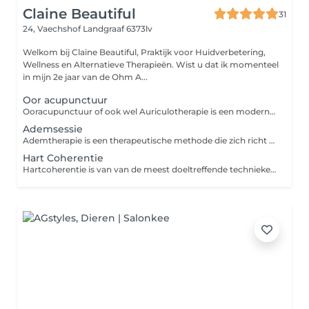
Claine Beautiful
31
24, Vaechshof
Landgraaf 6373lv
Welkom bij Claine Beautiful, Praktijk voor Huidverbetering,
Wellness en Alternatieve Therapieën. Wist u dat ik momenteel
in mijn 2e jaar van de Ohm A...
Oor acupunctuur
Ooracupunctuur of ook wel Auriculotherapie is een moderne westerse manier van acupunctuur en bestaat uit het aanbieden van prikkels aan het oor om het zelfregulerende of zelf genezende vermogen van het lichaam te bevorderen. Tijdens de behandeling worden fijne naaldjes, bolletjes of magneetjes in uw oren geplaats. Deze behandeling wordt als pijnloos ervaren. Ooracupunctuur kan worden ingezet voor een breed scala aan klachten en is bijzonder effectief gebleken bij het reduceren van pijnklachten. Een kort overzicht van behandelbare klachten: Hoofdpijn (spanningshoofdpijn, migraine) / Burn-out en andere stress gerelateerde klachten / Overgangsklachten Vermoeidheidklachten / Nek- en schouderklachten / Tenniselleboog / golferselleboog / Rugklachten Heupklachten / Knieklachten / Sportblessures / Eczeem / Allergie / hooikoorts / Maag- en darmklachten / Ondersteuning bij afvallen / Ondersteuning bij stoppen met roken.
Ademsessie
Ademtherapie is een therapeutische methode die zich richt op bewust en correct ademhalen. Bij langdurige stress raakt je ademhaling langzaam ontregeld. Op een bijna onmerkbare manier begin je steeds oppervlakkiger en minder efficiënt te ademen. Dit kost je lichaam onnodig veel energie en kan voor verschillende spanningsklachten. Tijdens een ademsessie leer je je eigen adempatronen herkennen en hoe je op een juiste manier gebruik maakt van verschillende ademhalingsgebieden. Je leert stresssignalen van je lichaam herkennen. Het is een therapievorm die vaak wordt aangewend als ontspanningstherapie. Je leert je te ontspannen, rustig te blijven in stressvolle situaties en je emoties los te laten.
Hart Coherentie
Hartcoherentie is van van de meest doeltreffende technieken voor het beheersen van stress en emoties. De methode is gebaseerd op een eenvoudig en effectief fysiologisch principe: door op een bepaalde manier te ademen, synchroniseren je ademhalingsritme en je hartslag. De sessie bestaat uit praktische oefeningen die zijn bedoeld om zelfstandig toe te passen, zodat je van hartcoherentie een instrument maakt dat je zal vergezellen in veel situaties in je leven. Basistechnieken ademhaling, stress controle, concentratie verbetering, zelfvertrouwen verbeteren, hartcoherentie oefeningen voor kinderen.