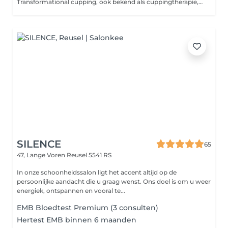
Transformational cupping, ook bekend als cuppingtherapie, is een alternatieve therapeutische methode die gebruikmaakt van onderdruk die wordt gecreëerd door speciale glazen of siliconen cups. Deze techniek richt zich op het verlichten van spierspanning, het verbeteren van de bloedcirculatie en het verwijderen van gifstoffen uit het lichaam, en is ook een populaire keuze in de strijd tegen cellulite. Contra-indicaties voor cupping: 1. Huidziekten 2. Bloedstoornissen 3. Zwangerschap 4. Ontstekingen en infecties 5. Hart- en vaatproblemen 6. Barriètes en uitgezette aderen Raadpleeg altijd een professional! Toepassing: Transformaní cupping wordt vaak gebruikt om chronische pijn, spanning, cellulite te verlichten en als ondersteunende therapie bij revalidatie na blessures. Het wordt aanbevolen om vooraf een professional te raadplegen, die passende instructies en aanbevelingen kan geven. Over het algemeen wordt deze techniek beschouwd als een effectieve methode voor het verbeteren van de lichamelijke en geestelijke gezondheid, inclusief het verminderen van cellulite.
SILENCE
65
47, Lange Voren
Reusel 5541 RS
In onze schoonheidssalon ligt het accent altijd op de
persoonlijke aandacht die u graag wenst. Ons doel is om u weer
energiek, ontspannen en vooral te...
EMB Bloedtest Premium (3 consulten)
Hertest EMB binnen 6 maanden