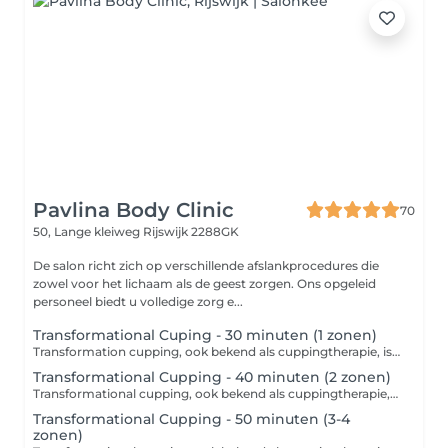
Pavlina Body Clinic
70
50, Lange kleiweg
Rijswijk 2288GK
De salon richt zich op verschillende afslankprocedures die
zowel voor het lichaam als de geest zorgen. Ons opgeleid
personeel biedt u volledige zorg e...
Transformational Cuping - 30 minuten (1 zonen)
Transformation cupping, ook bekend als cuppingtherapie, is een alternatieve therapeutische methode die gebruikmaakt van onderdruk die wordt gecreëerd door speciale glazen of siliconen cups. Deze techniek richt zich op het verlichten van spierspanning, het verbeteren van de bloedcirculatie en het verwijderen van gifstoffen uit het lichaam, en is ook een populaire keuze in de strijd tegen cellulite. Contra-indicaties voor cupping: 1. Huidziekten 2. Bloedstoornissen 3. Zwangerschap 4. Ontstekingen en infecties 5. Hart- en vaatproblemen 6. Barriètes en uitgezette aderen Raadpleeg altijd een professional! Toepassing: Transforcupping wordt vaak gebruikt om chronische pijn, spanning, cellulite te verlichten en als ondersteunende therapie bij revalidatie na blessures. Het wordt aanbevolen om vooraf een professional te raadplegen, die passende instructies en aanbevelingen kan geven. Over het algemeen wordt deze techniek beschouwd als een effectieve methode voor het verbeteren van de lichamelijke en geestelijke gezondheid, inclusief het verminderen van cellulite.
Transformational Cupping - 40 minuten (2 zonen)
Transformational cupping, ook bekend als cuppingtherapie, is een alternatieve therapeutische methode die gebruikmaakt van onderdruk die wordt gecreëerd door speciale glazen of siliconen cups. Deze techniek richt zich op het verlichten van spierspanning, het verbeteren van de bloedcirculatie en het verwijderen van gifstoffen uit het lichaam, en is ook een populaire keuze in de strijd tegen cellulite. Contra-indicaties voor cupping: 1. Huidziekten 2. Bloedstoornissen 3. Zwangerschap 4. Ontstekingen en infecties 5. Hart- en vaatproblemen 6. Barriètes en uitgezette aderen Raadpleeg altijd een professional! Toepassing: Transformaní cupping wordt vaak gebruikt om chronische pijn, spanning, cellulite te verlichten en als ondersteunende therapie bij revalidatie na blessures. Het wordt aanbevolen om vooraf een professional te raadplegen, die passende instructies en aanbevelingen kan geven. Over het algemeen wordt deze techniek beschouwd als een effectieve methode voor het verbeteren van de lichamelijke en geestelijke gezondheid, inclusief het verminderen van cellulite.
Transformational Cupping - 50 minuten (3-4
zonen)