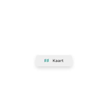
Kaart
Bedrijf
Support
Team
&
Carrières