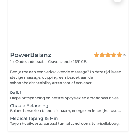
PowerBalanz
14
1b, Oudelandstraat
s-Gravenzande 2691 CB
Ben je toe aan een verkwikkende massage? In deze tijd is een
stevige massage, cupping, een bezoek aan de
schoonheidsspecialist, osteopaat of een ener...
Reiki
Diepe ontspanning en herstel op fysiek én emotioneel niveau Reiki is een krachtige, traditionele Japanse behandelmethode die gericht is op het ondersteunen van herstel op zowel fysiek als emotioneel niveau. Tijdens een Reiki behandeling wordt het natuurlijke zelfherstellend vermogen van het lichaam geactiveerd, waardoor opgebouwde spanning kan afnemen en het lichaam opnieuw ruimte krijgt om balans te herstellen. Reiki richt zich niet alleen op het verminderen van lichamelijke of emotionele klachten, maar kijkt juist dieper naar de onderliggende oorzaak achter spanning, disbalans of overbelasting binnen het systeem. De behandeling kan zowel ingezet worden bij bestaande klachten als preventief ter ondersteuning van algeheel welzijn en innerlijke balans. Tijdens de behandeling werken wij met zachte handoplegging. Veel mensen ervaren hierbij diepe ontspanning en kunnen sensaties voelen zoals warmte, stroming of lichte tintelingen. Een behandeling waarbij het lichaam wordt uitgenodigd om los te laten wat het langdurig heeft vastgehouden en opnieuw ruimte te creëren voor herstel.
Chakra Balancing
Balans herstellen binnen lichaam, energie en innerlijke rust. Chakra Balancing is een zachte energetische behandeling die gericht is op het herstellen van balans binnen het energiesysteem van het lichaam. Binnen het lichaam bevinden zich verschillende energiecentra ook wel chakra's genoemd die invloed hebben op zowel fysiek, emotioneel als mentaal welzijn. Wanneer deze energiecentra uit balans raken of geblokkeerd zijn, kunnen lichamelijke ongemakken, mentale onrust of een gevoel van disbalans ontstaan. Tijdens een Chakra Balancing behandeling werken wij gericht aan het herstellen van deze balans, zodat energie weer vrijer kan stromen en het lichaam opnieuw ruimte krijgt om spanning los te laten. De behandeling start met het scannen van de chakra's, waarna blokkades worden opgespoord, gereinigd en opnieuw geharmoniseerd. Veel mensen ervaren tijdens en na de behandeling diepe ontspanning, meer innerlijke rust en een sterker gevoel van balans tussen lichaam en geest. Een zachte behandelvorm waarbij herstel niet alleen fysiek, maar op meerdere lagen binnen het systeem wordt ondersteund.
Medical Taping 15 Min
Tegen hooikoorts, carpaal tunnel syndroom, tenniselleboog, pijnlijke nek, zere schouder/knie/enkel etc. Vermeld aub in de opmerking waarvoor de taping is!