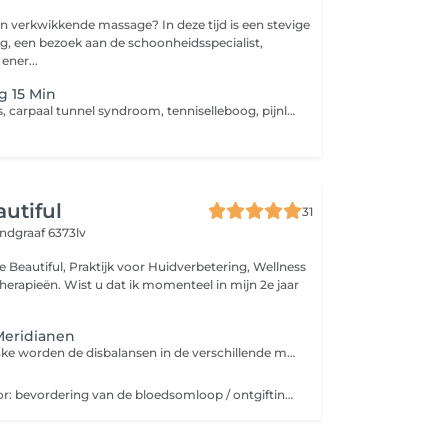
kende massage? In deze tijd is een stevige
, een bezoek aan de schoonheidsspecialist,
ener...
g 15 Min
Tegen hooikoorts, carpaal tunnel syndroom, tenniselleboog, pijnlijke nek, zere schouder/knie/enkel etc. Vermeld aub in de opmerking waarvoor de taping is!
autiful
31
ndgraaf 6373lv
e Beautiful, Praktijk voor Huidverbetering, Wellness
 momenteel in mijn 2e jaar
Meridianen
Na een korte intake worden de disbalansen in de verschillende meridianen behandeld. Dit is een drukpunten massage waarbij een doorstroom van energie in de blokkades wordt opgebouwd.
Guasha zorgt voor: bevordering van de bloedsomloop / ontgifting en ontzuring / stimulatie van het immuunsysteem het verminderen/verlichten van blokkades en pijn / verbeterde werking van de organen regeneratie en revitalisatie / vermindering van spanning (stress), moeheid en burn-out balans op emotioneel vlak / ontspanning en bevordering van helderheid van geest.