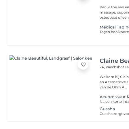
Ben je toe aan een verkwik
massage, cupping
osteopaat of een 
Medical Tapin
Claine Be
24, Vaechshof
La
Welkom bij Clain
en Alternatieve Therapieën. Wist u dat ik
van de Ohm A...
Acupressuur 
Guasha