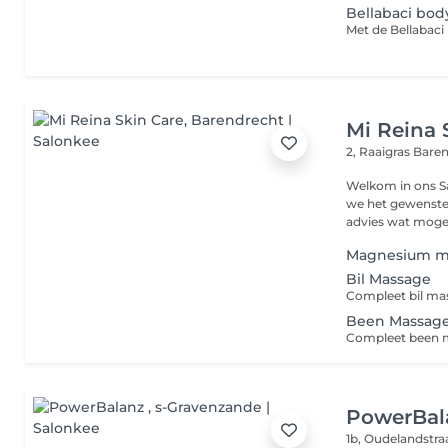
Bellabaci bod
Mi Reina 
2, Raaigras
Bare
Welkom in ons Salon Persoonlijke service: Samen met
we het gewenste 
advies wat mogeli
Magnesium m
Bil Massage
Compleet bil ma
Been Massag
Compleet been 
PowerBal
1b, Oudelandstra