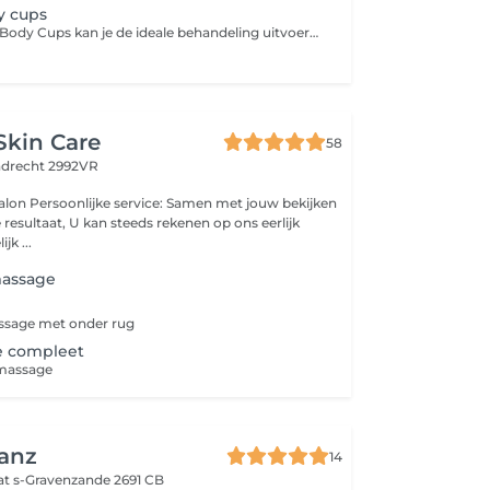
y cups
Met de Bellabaci Body Cups kan je de ideale behandeling uitvoeren en is voor iedereen die o.a. last heeft van; pijnlijke en gespannen spieren, spijsverteringsproblemen, gewrichtspijn, cellulite, hoofdpijn, migraine en striae. De therapeutische gevolgen van de behandeling met de Bellabaci cap kunnen zijn: het verminderen van obstipatie, activeren van de (huid)stofwisseling, het verbeteren van de elasticiteit van de huid, blokkades worden opgeheven, gifstoffen en afvalstoffen worden afgevoerd en het verbetert de spierspanning. Bij gebruik op de rug of gespannen, pijnlijk spieren helpt het tevens om vet en vochtophopingen te verminderen, de doorbloeding te verbeteren en gifstoffen en andere afvalstoffen te elimineren uit je spieren. Het stimuleert de lymfe- en bloedcirculatie.
Skin Care
58
ndrecht 2992VR
 jouw bekijken
resultaat, U kan steeds rekenen op ons eerlijk
jk ...
assage
ssage met onder rug
e compleet
massage
anz
14
at
s-Gravenzande 2691 CB