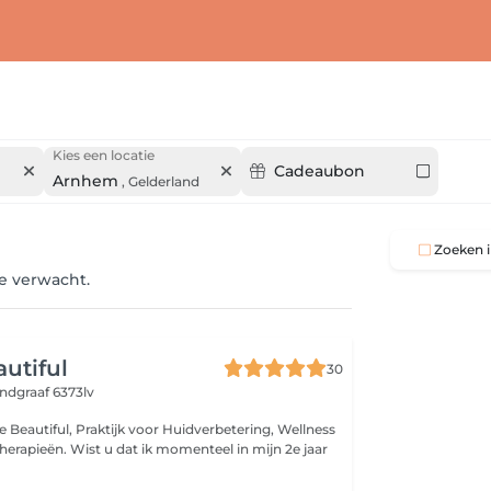
Kies een locatie
Cadeaubon
Arnhem
,
Gelderland
Zoeken i
je verwacht.
autiful
30
ndgraaf 6373lv
e Beautiful, Praktijk voor Huidverbetering, Wellness
 momenteel in mijn 2e jaar