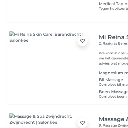
Medical Tapin
Mi Reina 
2, Raaigras
Bare
Welkom in ons Salon Persoonlijke service: Samen met
we het gewenste 
advies wat mogeli
Magnesium m
Bil Massage
Compleet bil ma
Been Massag
Compleet been 
Massage 
9, Passage
Zwijn