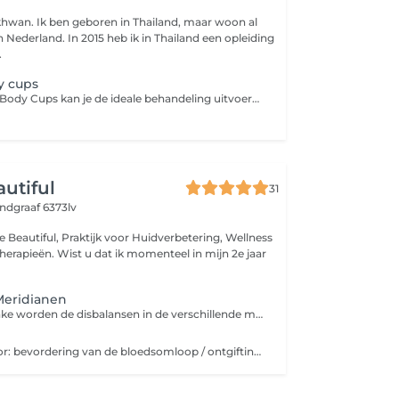
ikhwan. Ik ben geboren in Thailand, maar woon al
 Nederland. In 2015 heb ik in Thailand een opleiding
.
y cups
Met de Bellabaci Body Cups kan je de ideale behandeling uitvoeren en is voor iedereen die o.a. last heeft van; pijnlijke en gespannen spieren, spijsverteringsproblemen, gewrichtspijn, cellulite, hoofdpijn, migraine en striae. De therapeutische gevolgen van de behandeling met de Bellabaci cap kunnen zijn: het verminderen van obstipatie, activeren van de (huid)stofwisseling, het verbeteren van de elasticiteit van de huid, blokkades worden opgeheven, gifstoffen en afvalstoffen worden afgevoerd en het verbetert de spierspanning. Bij gebruik op de rug of gespannen, pijnlijk spieren helpt het tevens om vet en vochtophopingen te verminderen, de doorbloeding te verbeteren en gifstoffen en andere afvalstoffen te elimineren uit je spieren. Het stimuleert de lymfe- en bloedcirculatie.
autiful
31
ndgraaf 6373lv
e Beautiful, Praktijk voor Huidverbetering, Wellness
 momenteel in mijn 2e jaar
Meridianen
Na een korte intake worden de disbalansen in de verschillende meridianen behandeld. Dit is een drukpunten massage waarbij een doorstroom van energie in de blokkades wordt opgebouwd.
Guasha zorgt voor: bevordering van de bloedsomloop / ontgifting en ontzuring / stimulatie van het immuunsysteem het verminderen/verlichten van blokkades en pijn / verbeterde werking van de organen regeneratie en revitalisatie / vermindering van spanning (stress), moeheid en burn-out balans op emotioneel vlak / ontspanning en bevordering van helderheid van geest.