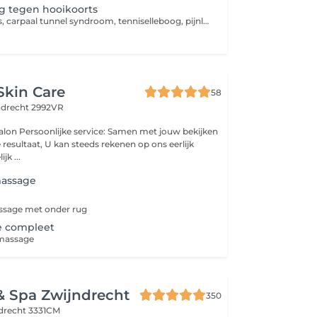
g tegen hooikoorts
Tegen hooikoorts, carpaal tunnel syndroom, tenniselleboog, pijnlijke nek, zere schouder/knie/enkel etc. Vermeld aub in de opmerking waarvoor de taping is!
Skin Care
58
ndrecht 2992VR
 jouw bekijken
resultaat, U kan steeds rekenen op ons eerlijk
jk ...
assage
ssage met onder rug
e compleet
massage
& Spa Zwijndrecht
350
drecht 3331CM