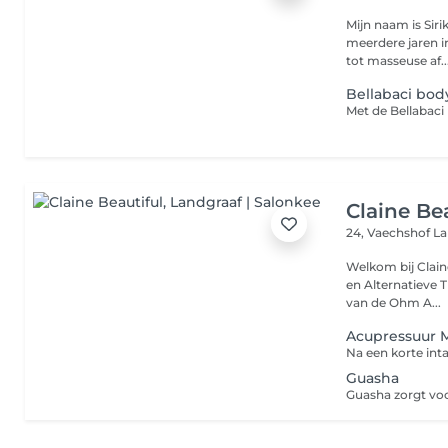
Mijn naam is Sir
meerdere jaren in
tot masseuse af..
Bellabaci bod
Claine Be
24, Vaechshof
La
Welkom bij Clain
en Alternatieve Therapieën. Wist u dat ik
van de Ohm A...
Acupressuur 
Guasha