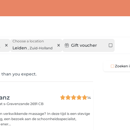
Choose a location
Gift voucher
y
Leiden
,
Zuid-Holland
Zoeken i
 than you expect.
anz
14
at
s-Gravenzande 2691 CB
kende massage? In deze tijd is een stevige
, een bezoek aan de schoonheidsspecialist,
ener...