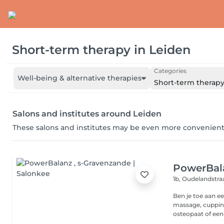
Short-term therapy
in
Leiden
Categories
Well-being & alternative therapies
Short-term therap
Salons and institutes around Leiden
These salons and institutes may be even more convenient
PowerBal
1b, Oudelandstra
Ben je toe aan een verkwik
massage, cupping
osteopaat of een 