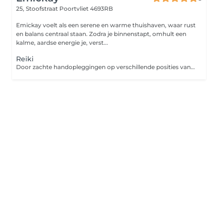
25, Stoofstraat
Poortvliet 4693RB
Emickay voelt als een serene en warme thuishaven, waar rust
en balans centraal staan. Zodra je binnenstapt, omhult een
kalme, aardse energie je, verst...
Reiki
Door zachte handopleggingen op verschillende posities van het lichaam stroomt de energie door mijn handen naar jou als ontvanger. Deze energie is de levenskracht (universele levensenergie) oftewel 'Ki' zelf Deze ontvangen energie is voeding voor lichaam en geest waardoor jij na een ontspannen sessie een gebalanceerd gevoel zal ervaren, en het zelfhelend vermogen van het lichaam weer wordt geactiveerd. Als Reikimaster heb ik mijn energiebanen door inwijding laten openen zodat de levensenergie vrij kan stromen. Ik dien hierbij als het ware als kanaal voor de Universele levensenergie.