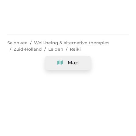
Salonkee
Well-being & alternative therapies
Zuid-Holland
Leiden
Reiki
Map
Company
Support
Team
&
Careers
Information for salons