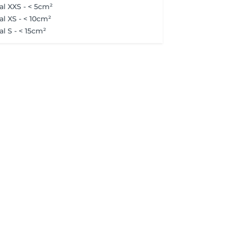
l XXS - < 5cm²
l XS - < 10cm²
l S - < 15cm²