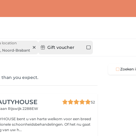
 location
Gift voucher
,
Noord-Brabant
Zoeken i
 than you expect.
AUTYHOUSE
52
tlaan
Rijswijk 2288EW
YHOUSE bent u van harte welkom voor een breed
sionele schoonheidsbehandelingen. Of het nu gaat
 van uw h...