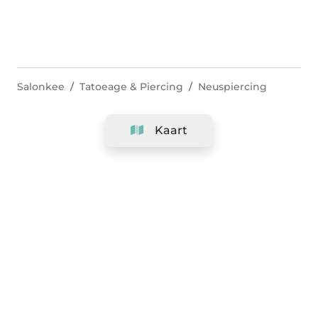
Salonkee
Tatoeage & Piercing
Neuspiercing
Kaart
Bedrijf
Support
Team
&
Carrières
Informatie voor salons