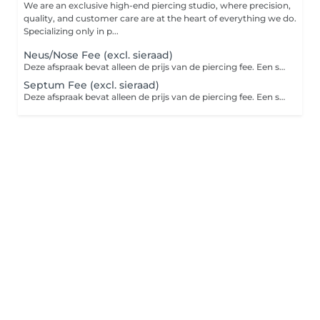
We are an exclusive high-end piercing studio, where precision,
quality, and customer care are at the heart of everything we do.
Specializing only in p...
Neus/Nose Fee (excl. sieraad)
Deze afspraak bevat alleen de prijs van de piercing fee. Een sieraad zit hier niet bij inbegrepen. Basis titanium sieraad vanaf €25,00 per stuk
Septum Fee (excl. sieraad)
Deze afspraak bevat alleen de prijs van de piercing fee. Een sieraad zit hier niet bij inbegrepen. Basis titanium sieraad vanaf €20,00 per stuk