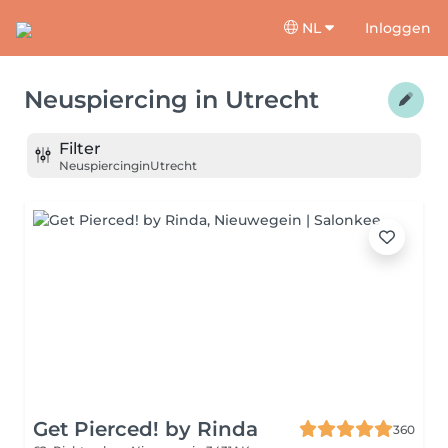
NL
Inloggen
Neuspiercing
in
Utrecht
Filter
Neuspiercing
in
Utrecht
Get Pierced! by Rinda
360