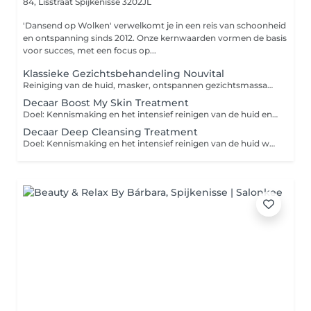
84, Lisstraat
Spijkenisse 3202JL
'Dansend op Wolken' verwelkomt je in een reis van schoonheid
en ontspanning sinds 2012. Onze kernwaarden vormen de basis
voor succes, met een focus op...
Klassieke Gezichtsbehandeling Nouvital
Reiniging van de huid, masker, ontspannen gezichtsmassage. Voor even een uurtje ontspanning!
Decaar Boost My Skin Treatment
Doel: Kennismaking en het intensief reinigen van de huid en deze voorzien van hoog geconcentreerde werkstoffen. Een diep gereinigde huid, waardoor grove poriën, ontstekingen en oneffenheden zichtbaar zijn afgenomen. Een huid die straalt van gezondheid en vitaliteit. Stappen behandeling: Oppervlakte reiniging Epileren Scub Verwijderen oneffenheden Masker Bescherming (Dag of nacht)
Decaar Deep Cleansing Treatment
Doel: Kennismaking en het intensief reinigen van de huid welke nog geen Algen Peeling mag ondergaan. Ontstekingen zoals puistjes en pukkels zijn afgenomen. De vettige glans is minder zichtbaar. De huid is intensief gereinigd en de poriën verfijnd. Je huid voelt fris en schoon aan. Stappen behandeling: Oppervlakte reiniging Pro Cleaning Gel masker Verwijderen oneffenheden Masker ingebracht door massage Bescherming (Dag of nacht)