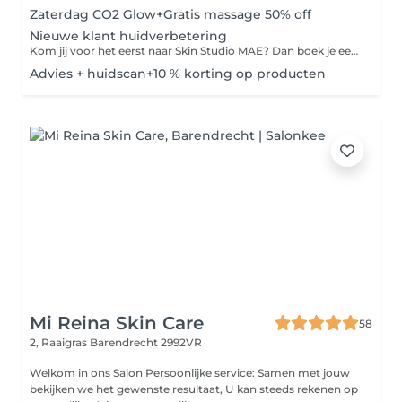
Zaterdag CO2 Glow+Gratis massage 50% off
Nieuwe klant huidverbetering
Kom jij voor het eerst naar Skin Studio MAE? Dan boek je een van deze behandelingen. Tijdens dit uitgebreide intakegesprek brengen we in kaart wat jouw huidwensen zijn en doen we een Skin Scan met de aller nieuwste Observ 520x. We bespreken de mogelijkheden voor een passend behandeltraject en krijg je een uitgebreid product-, voeding- en leefstijladvies. Mogelijk om Add On bij te boeken bij Niveau 5
Advies + huidscan+10 % korting op producten
Mi Reina Skin Care
58
2, Raaigras
Barendrecht 2992VR
Welkom in ons Salon Persoonlijke service: Samen met jouw
bekijken we het gewenste resultaat, U kan steeds rekenen op