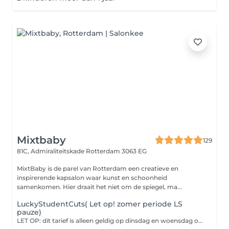
Mixtbaby
129
81C, Admiraliteitskade
Rotterdam 3063 EG
MixtBaby is de parel van Rotterdam een creatieve en
inspirerende kapsalon waar kunst en schoonheid
samenkomen. Hier draait het niet om de spiegel, ma...
LuckyStudentCuts( Let op! zomer periode LS
pauze)
LET OP: dit tarief is alleen geldig op dinsdag en woensdag op vertoon van je studentenpas. Houd rekening met onze vakantieperiodes, waarin dit aanbod tijdelijk vervalt: ZOMERPAUZE: 20 JULI T/M 22 AUGUSTUS 2026 KERSTPERIODE: 1 DECEMBER 2026 T/M 2 JANUARI 2027 Buiten deze periodes kun je op de aangegeven dagen weer gebruikmaken van het studententarief. Belangrijk: kies je tijdens een pauzeperiode of op een andere dag toch voor een LS-behandeling? Dan brengen wij het normale kniptarief in rekening.