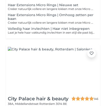
Haar Extensions Micro Rings | Nieuwe set
Creëer natuurlijk vollere en langere lokken met onze Micro Rings extensions. Deze methode is volledig lijm- en hittevrij, waardoor je eigen haar minimaal belast wordt. De extensions worden bevestigd met kleine, onopvallende ringetjes voor een naadloze en langdurige look. Kom met schoon, gewassen haar naar je afspraak of kies voor een professionele wasbehandeling in de salon voor €35.
Haar Extensions Micro Rings | Omhoog zetten per
baan
Creëer natuurlijk vollere en langere lokken met onze Micro Rings extensions. Deze methode is volledig lijm- en hittevrij, waardoor je eigen haar minimaal belast wordt. De extensions worden bevestigd met kleine, onopvallende ringetjes voor een naadloze en langdurige look. Kom met schoon, gewassen haar naar je afspraak of kies voor een professionele wasbehandeling in de salon voor €35.
Volledig haar invlechten | Haar niet inbegrepen
Laat je hele haar vakkundig invlechten in een stijl die past bij jouw voorkeur. Deze behandeling is perfect als basis voor een pruik, protective style of gewoon voor een strakke, nette look. Het haar wordt strak en gelijkmatig ingevlochten, met oog voor detail en comfort. Haar is niet inbegrepen. Kom met schoon, gewassen haar naar je afspraak of kies voor een professionele wasbehandeling in de salon voor €35.
City Palace hair & beauty
146
38A, Middellandstraat
Rotterdam 3014 BE