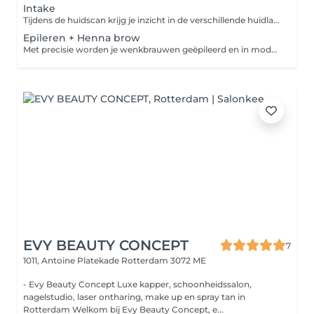
Intake
Tijdens de huidscan krijg je inzicht in de verschillende huidlagen om beschadigingen en problematiek nauwkeurig te ontdekken. Dit helpt bij het bepalen van de juiste behandelingen voor een gezonde en stralende huid.
Epileren + Henna brow
Met precisie worden je wenkbrauwen geëpileerd en in model gebracht. Vervolgens wordt henna verf gebruikt om zowel de haartjes als de huid te kleuren, wat zorgt voor vollere en strakkere wenkbrauwen met een langdurig resultaat.
EVY BEAUTY CONCEPT
7
1011, Antoine Platekade
Rotterdam 3072 ME
- Evy Beauty Concept Luxe kapper, schoonheidssalon,
nagelstudio, laser ontharing, make up en spray tan in
Rotterdam Welkom bij Evy Beauty Concept, e...