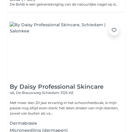
De BIAB is een gelversteviging van de natuurlijke nagel op de eigen lengte (dit is dus geen nagelverlening). De nagels ogen natuurlijk. Keuze uit diverse naturel tinten of een gellak kleur eroverheen.
By Daisy Professional Skincare
46, De Brauwweg
Schiedam 3125 AE
Met meer dan 20 jaar ervaring in het schoonheidsvak, is mijn
passie nog altijd even sterk: het laten stralen van mijn klanten,
zowel van buiten als va...
Dermabrasie
Microneedling (dermapen)