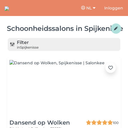
NL
Inloggen
Schoonheidssalons
in
Spijkenisse
Filter
in
Spijkenisse
Dansend op Wolken
100