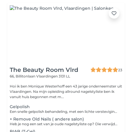
The Beauty Room Vlrd
23
66, Billitonlaan
Vlaardingen 3131 LL
Hoi ik ben Monique Westerhoff een 43 jarige onderneemster uit
Vlaardingen. Na mijn opleiding allround nagelstyliste ben ik
vanuit huis begonnen met m...
Gelpolish
Een snelle gelpolish behandeling, met een lichte versteviging. Perfect voor korte, natuurlijke nagels, De gelpolish wordt aangebracht op een flexibele base wat zorgt voor een flexibele en duurzaam resultaat tot ong. 4 weken. Let Op! Dit is een express behandeling. We geven geen garantie op chips of scheuren, omdat er geen harde versteviging van de nagelarchitectuur wordt toegepast.
+ Remove Old Nails ( andere salon)
Heb je nog een set van je oude nagelstyliste op? Die verwijderen we eerst compleet, geen uitzonderingen. Zo hebben wij in onze relatie een Fresh start en geen akward (nagel) situaties.
BIAB (T-Gel)