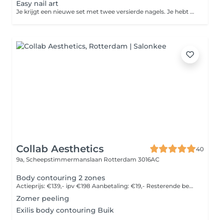
Easy nail art
Je krijgt een nieuwe set met twee versierde nagels. Je hebt keuze uit 2 nagels met swirl design, twee nagels met een aantal steentjes, 2 grote metalen versieringen, verschillende soorten stickers of marble. Kies in het menu de juiste lengte van jouw nagels. Kort/medium staat voor een lengte tot een halve tip. Wil je een lengte van een halve tip of meer? Kies dan voor de lange lengte.
Collab Aesthetics
40
9a, Scheepstimmermanslaan
Rotterdam 3016AC
Body contouring 2 zones
Actieprijs: €139,- ipv €198 Aanbetaling: €19,- Resterende bedrag €120,- afrekenen in de salon
Zomer peeling
Exilis body contouring Buik