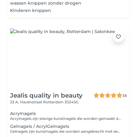
wassen knippen zonder drogen
Kinderen knippen
Jealis quality in beauty
38
33 A, Havenstraat
Rotterdam 3024SG
Acrylnagels
Acrylnagels zijn stevige kunstnagels die worden gemaakt door acrylpoeder en vloeistof te mengen, waarna het uithardt tot een harde, duurzame laag. Ze zijn ideaal voor het verlengen of verstevigen van je natuurlijke nagels en bieden een langdurige, verzorgde look. Perfect voor wie van sterke, stijlvolle nagels houdt!
Gelnagels / AcrylGelnagels
Gelnagels zijn kunstnagels die worden aangebracht met een flexibele gel, uitgehard onder een UV- of LED-lamp. Ze versterken je natuurlijke nagels, zijn duurzaam en bieden een gladde, glanzende afwerking. Ideaal voor wie langdurig mooie, verzorgde nagels wil zonder snel te beschadigen. Kies in het menu de juiste lengte van jouw nagels. Kort/medium staat voor een lengte tot een halve tip. Wil je een lengte van een halve tip of meer? Kies dan voor de lange lengte.