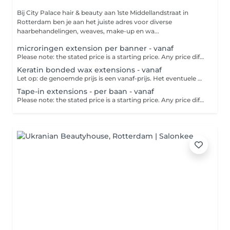
Bij City Palace hair & beauty aan 1ste Middellandstraat in
Rotterdam ben je aan het juiste adres voor diverse
haarbehandelingen, weaves, make-up en wa...
microringen extension per banner - vanaf
Please note: the stated price is a starting price. Any price difference will be settled in the salon. This method uses small rings in the color of your hair. Then a tuft of your own hair, together with an extension, is pulled through the ring with a special needle. Then the ring is pinched close to the scalp.
Keratin bonded wax extensions - vanaf
Let op: de genoemde prijs is een vanaf-prijs. Het eventuele prijsverschil wordt verrekend in de salon.
Tape-in extensions - per baan - vanaf
Please note: the stated price is a starting price. Any price difference will be settled in the salon.