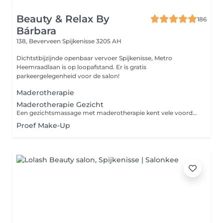
Beauty & Relax By
186
Bárbara
138, Beverveen
Spijkenisse 3205 AH
Dichtstbijzijnde openbaar vervoer Spijkenisse, Metro
Heemraadlaan is op loopafstand. Er is gratis
parkeergelegenheid voor de salon!
Maderotherapie
Maderotherapie Gezicht
Een gezichtsmassage met maderotherapie kent vele voordelen. Deze oosterse bindweefselmassage biedt niet alleen ontspanning, maar werkt ook diep in op je onderhuidse vet- en vochtbalans. De techniek boekt daarom effectief resultaat in je strijd tegen cellulitis, rimpels, huidverslapping en overtollig vet. Deze relaxerende massage Garandeert een stevigere huid , Reactiveert de productie van collageen en elastine , Stimuleert de bloed- en lymfecirculatie, Verbetert de spiertonus, Vermindert onderkinvet, rimpels en littekens van acne, Biedt ultieme ontspanning en emotionele rustgevende
Proef Make-Up