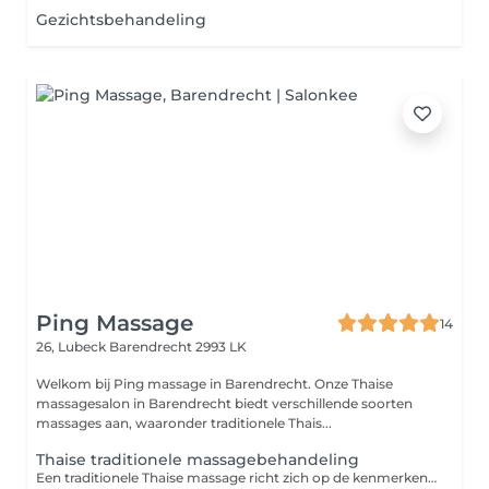
Gezichtsbehandeling
Ping Massage
14
26, Lubeck
Barendrecht 2993 LK
Welkom bij Ping massage in Barendrecht. Onze Thaise
massagesalon in Barendrecht biedt verschillende soorten
massages aan, waaronder traditionele Thais...
Thaise traditionele massagebehandeling
Een traditionele Thaise massage richt zich op de kenmerken van rollen, knijpen, buigen, trekken, persen en gebruik maken van warmte, die algemeen bekend staat als traditionele Thaise massage. Deze massage is niet alleen geschikt om de pijn te behandelen maar is ook goed voor de algehele gezondheid van het lichaam. De massage heeft rechtstreeks invloed op lichaam en geest door gebruik te maken van artistieke aanraking. Bij de traditionele Thaise massage wordt geen gebruik gemaakt van massageolie en wordt daarom over het algemeen ervaren als een wat hardere massage.