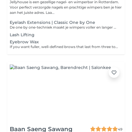
Jellyhouse is een gezellige nagel- en wimperbar in Rotterdam.
Voor perfect verzorgde nagels en prachtige wimpers ben je hier
aan het juiste adres. Laa...
Eyelash Extensions | Classic One by One
De one by one-techniek maakt je wimpers voller en langer en zorgt voor een natuurlijk effect. Op iedere wimper wordt één nepwimper aangebracht.
Lash Lifting
Eyebrow Wax
If you want fuller, well-defined brows that last from three to five weeks, book in for a wax and tint. Please note: If you have not had a patch at this salon in the last 6 months then a patch test is required 24 to 48 hours prior to your appointment. Please contact the salon to arrange this.
Baan Saeng Sawang
49