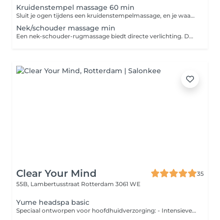
Kruidenstempel massage 60 min
Sluit je ogen tijdens een kruidenstempelmassage, en je waant je meteen in Thailand. De masseuse gebruikt warme bundels gevuld met geneeskrachtige Thaise kruiden. Alleen al de geur zorgt voor directe ontspanning.
Nek/schouder massage min
Een nek-schouder-rugmassage biedt directe verlichting. Door de massage worden diepe weefsels losgemaakt, waardoor de bloedcirculatie in het gevoelige gebied verbetert. Dit helpt om spanning te verminderen, blokkades op te heffen en de flexibiliteit en mobiliteit van de spieren te verbeteren.
Clear Your Mind
35
55B, Lambertusstraat
Rotterdam 3061 WE
Yume headspa basic
Speciaal ontworpen voor hoofdhuidverzorging: - Intensieve hydratatie en voeding voor het haar. - Hoofdhuidmassage, grondige reiniging en exfoliatie. - Haarherstellend masker met stoombehandeling. - Massage voor hoofd, nek en schouders. - Droogföhnen.