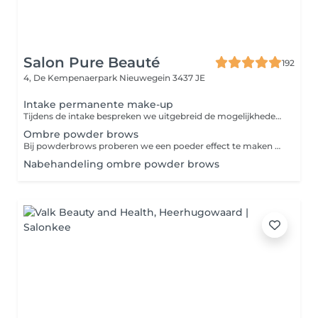
Salon Pure Beauté
192
4, De Kempenaerpark
Nieuwegein 3437 JE
Intake permanente make-up
Tijdens de intake bespreken we uitgebreid de mogelijkheden van permanente make-up, kunt u al uw vragen stellen en laten wij zien wat het beste bij u past.
Ombre powder brows
Bij powderbrows proberen we een poeder effect te maken bij de wenkbrauwen. De voorkant van de wenkbrauwen maken we lichter, zodat we een heel natuurlijk resultaat geven aan de wenkbrauwen. Het lijkt het net alsof de wenkbrauw met een potlood of poeder licht zijn ingekleurd. De prijs is incl. na behandeling binnen 2 maanden.
Nabehandeling ombre powder brows