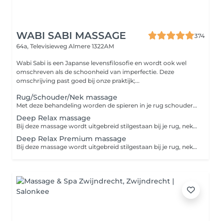
WABI SABI MASSAGE
374
64a, Televisieweg
Almere 1322AM
Wabi Sabi is een Japanse levensfilosofie en wordt ook wel
omschreven als de schoonheid van imperfectie. Deze
omschrijving past goed bij onze praktijk;...
Rug/Schouder/Nek massage
Met deze behandeling worden de spieren in je rug schouder en nek goed losgemaakt en ga je weer licht en met nieuwe energie de deur uit. Geef ons vooral je wensen en behoeften aan. In 30min kunnen we heel veel voor je bekenenen!
Deep Relax massage
Bij deze massage wordt uitgebreid stilgestaan bij je rug, nek en schouders. Ook geven wij je een uitgebreide hoofd/gezichtsmasage. Je mag zelf kiezen of je liever je benen of je voeten erbij wil laten masseren. Zo maak je jouw massage behandeling op maat. Er wordt gezorgd voor het ultieme zen gevoel. Laat je in een grote handdoek inpakken en kies je favoriete 100% natuurlijke olie uit. Op de achtergrond hoor je zachte ontspannende muziek en verder helemaal niets: dit is jouw moment. Deze ontspanningsmassage is vaak een combinatie tussen spierknopen losmaken en ontspanning. Alles is op maat dus geef ons vooral je wensen en behoeften aan.
Deep Relax Premium massage
Bij deze massage wordt uitgebreid stilgestaan bij je rug, nek en schouders. Ook geven wij je een uitgebreide hoofd/gezichtsmasage en kan je de behandeling evt uitbreiden naar jouw wensen. Er wordt gezorgd voor het ultieme zen gevoel. Laat je in een grote handdoek inpakken en kies je favoriete 100% natuurlijke olie uit. Op de achtergrond hoor je zachte ontspannende muziek en verder helemaal niets: dit is jouw moment. Deze ontspanningsmassage is vaak een combinatie tussen spierknopen losmaken en ontspanning. Alles is op maat dus geef ons vooral je wensen en behoeften aan.