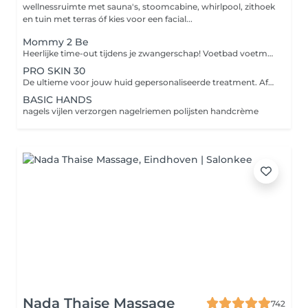
wellnessruimte met sauna's, stoomcabine, whirlpool, zithoek
en tuin met terras óf kies voor een facial...
Mommy 2 Be
Heerlijke time-out tijdens je zwangerschap! Voetbad voetmassage facial treatment: reiniging dieptereiniging epileren onzuiverheden verwijderen masker, massage dag/nachtverzorging
PRO SKIN 30
De ultieme voor jouw huid gepersonaliseerde treatment. Afhankelijk van jouw huidbehoefte bevat de treatment verschillende professionele actieve producten en worden handpools ingezet voor geavanceerde reiniging, productpenetratie en exfoliatie.
BASIC HANDS
nagels vijlen verzorgen nagelriemen polijsten handcrème
Nada Thaise Massage
742