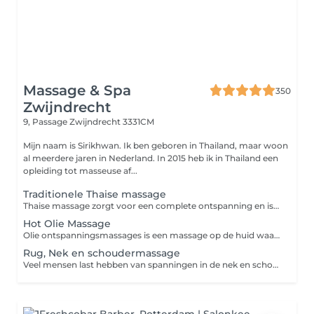
Massage & Spa
350
Zwijndrecht
9, Passage
Zwijndrecht 3331CM
Mijn naam is Sirikhwan. Ik ben geboren in Thailand, maar woon
al meerdere jaren in Nederland. In 2015 heb ik in Thailand een
opleiding tot masseuse af...
Traditionele Thaise massage
Thaise massage zorgt voor een complete ontspanning en is daarmee een doeltreffend middel tegen fysieke en geestelijke spanning. Het helpt de vermoeidheid te bestrijden en geeft energie. Daarnaast is het werkzaam tegen pijnklachten zoals nek-rug-schouder en hoofdpijn, ook stimuleert het ons zenuwstelsel en verbetert het de circulatie van het bloed. Wees er op voorbereid dat een Thaise massage enigszins pijnlijk kan zijn. Denken sommige mensen dat ook seksuele handelingen onderdeel zijn van de Thaise massage? Dat is absoluut NIET waar, Onze Thaise massages worden uitsluitend uitgevoerd door professionele en gediplomeerde medewerkers.
Hot Olie Massage
Olie ontspanningsmassages is een massage op de huid waarbij een warme olie, wordt gebruikt. De huid en spieren ontspannen zich door middel van zachte tot harde handelingen zoals strijken en kneden. Deze massage stimuleert de doorbloeding van de weefsels, voert de afvalstoffen af en verbetert de spierfunctie. De stofwisseling van de spieren vermindert harde, gespannen en pijnlijke spieren . Tevens is het goed als u hoofdpijn heeft en vermindert stress. De ademhaling wordt regelmatiger en de hartslag rustiger.
Rug, Nek en schoudermassage
Veel mensen last hebben van spanningen in de nek en schouders of hebben last van rugklachten, met een rug nek en schoudermassage zorg u ervoor dat de spieren ontspannen; botten, pezen en weefsels flexibel blijven en lichamelijk pijn vermindert. Ook hoofdpijnklachten die vaak het gevolg zijn van aanspanning van de spieren in de schouders en nek kunnen met deze massage verholpen worden.