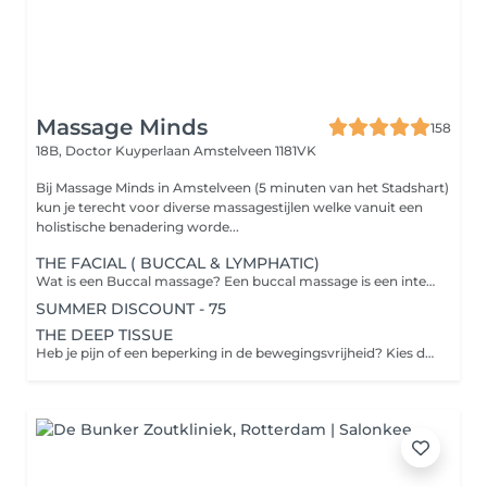
Massage Minds
158
18B, Doctor Kuyperlaan
Amstelveen 1181VK
Bij Massage Minds in Amstelveen (5 minuten van het Stadshart)
kun je terecht voor diverse massagestijlen welke vanuit een
holistische benadering worde...
THE FACIAL ( BUCCAL & LYMPHATIC)
Wat is een Buccal massage? Een buccal massage is een intensieve gezichtsmassage waarbij de wangen, de kaaklijn en de mondspieren zowel van buitenaf als via de binnenkant van de mond worden gemasseerd. De therapeut werkt op deze manier in op de diepere lagen van de gezichtsspieren. Dit bevordert een gezonde doorbloeding en lymfedrainage, en helpt bij het verminderen van onder andere kaakspanning. Deze behandeling richt zich op het loslaten van emotionele stress die zich in de gezichtsspieren kan vastzetten, wat resulteert in een diepe ontspanning. De behandeling wordt uitgevoerd met handschoenen voor optimale hygiëne en met zorgvuldig afgestemde gezichtsoliën. Geef eventuele allergieën a.u.b. door bij de reservering.
SUMMER DISCOUNT - 75
THE DEEP TISSUE
Heb je pijn of een beperking in de bewegingsvrijheid? Kies dan de Fix. Een diepe klacht gerichte massage voor het gehele lichaam. Helpt bij stress, nek-, schouder- en rugklachten. maar ook hoofdpijn door spanning in het boven lichaam. Zelfs migraine en RSI-klachten. Sportblessures en klachten door overmatig gebruik van het lichaam door intensief sporten. Deze massage helpt je van deze klachten af door gebruik te maken van deep musculaire en fascia technieken gericht op spieren, bindweefsel, mobilisatie en triggerpoints. We combineren dus ook diepe weefsel technieken met Triggerpoint technieken en het los maken van verklevingen in de fascia. Onze massages worden altijd gegeven vanuit een holistisch oogpunt.