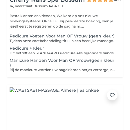
14, Veerstraat
Bussum 1404 CH
Beste klanten en vrienden, Welkom op ons nieuwe
boekingssysteem! OPGELET bij jouw eerste boeking, dien je
jezelf eerst te registreren op de pagina m....
Pedicure Voeten Voor Man OF Vrouw (geen kleur)
Tijdens onze voetbehandeling zit u in een heerlijke massagestoel en geniet u van een voetenbad. Bij de spa pedicure worden uw nagelriemen netjes verzorgd - Nagels knippen + glad maken + vorm vijlen, ingegroeide nagel behandelen - Verwijderen van eelt en ruwe plekjes - Massage met scrub - Spray met desinfecterende alcohol - Voeten insmeren met creme als afsluiting _ Let op kost 10€ extra per kuntsnagel
Pedicure + Kleur
Dit betreft een STANDAARD Pedicure Alle bijzondere handelingen die risicovol zijn (bijvoorbeeld een ingegroeide teennagel of in geval van suikerziekte) gebeuren op eigen risico.
Manicure Handen Voor Man OF Vrouw(geen kleur
)
Bij de manicure worden uw nagelriemen netjes verzorgd, nagels worden geknipt en glad gemaakt. De vorm van de nagel wordt gevijld en als afsluiting worden de handen met creme ingesmeerd.