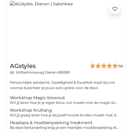
AGstyles
196
66, Wilhelminaweg
Dieren 6951BP
Persoonlijke aandacht, Gezelligheid & Kwaliteit staat bij ons
voorop & parkeer je jouw auto gratis voor de deur.
Workshop Magic blowout
Wil jij leren hoe je je eigen blow out maakt met de magic blow? Boek dan deze workshop
Workshop Krultang
Wil jij graag leren hoe je bij jezelf mooie krullen maakt met de krultang? Boek dan deze workshop
Headspa & modderpakking treatment
Bij deze behandeling krijg je een heerlijke modderpakking die je hoofdhuid kalmeerd , minder snel vettig maakt of roos behandeld. Daarna kun jij heerlijk genieten van een heerlijke headspa treatment die je haar versterkt en de kwaliteit van je haar verbetert