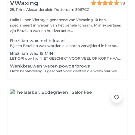
VWaxing
178
25, Prins Alexanderplein
Rotterdam 3067GC
Hallo Ik ben Victory eigenaresse van VWaxing. Ik ben
specialiseert in waxen van het gehele lichaam. Mijn expertises
zijn Brazilian wax en huidverbeter...
Brazilian wax incl bilnaad
Bij een Brazilian wax worden alle haren verwijderd in het schaamstreekgebied. Na een Brazilian wax hoeft u niet meer bang te zijn voor haren die onder uw slip vandaan komen. U krijgt een bikinilijn met een zachte huid, zonder pukkels en irritaties. Bij een Brazilian blijft alleen een streepje haar op de venusheuvel over inclusief bilnaad. Bij een full brazilian wax worden alle haren verwijdert inclusief bilnaad. De Behandeling: Hoe pijnlijk de behandeling is, is voor iedereen verschillend. Natuurlijk kan het niet zonder pijn. De wax methode die gebruikt wordt is zo snel en pijnloos mogelijk. Het is zeker minder pijnlijk dan u verwacht en de pijn wordt steeds minder hoe vaker u het hebt gedaan. Houdt rekening met uw cyclus, tijdens en voor uw menstruatie bent u meer gevoelig! Hoe meer u zich ontspant, hoe minder last u tijdens de behandeling heeft. Gemiddeld blijven de haartjes zo'n 3-6 weken weg. Dit is geheel afhankelijk van de groeisnelheid welke ook per persoon verschillend is. Haartjes kunnen tijdens de behandeling ook afbreken waardoor deze sneller teruggroeien dan de rest. Door warmte kan het haar ook sneller gaan groeien. Bij regelmatig harsen zal de haargroei langer uitblijven, minder worden en een verfijndere structuur krijgen. Haartjes komen dus in mindere mate en fijner terug! Voor De Behandeling: 2 tot 3 weken niet scheren.
Brazilian wax 15 MIN
LET OP! obv tijd NIET GESCHIKT VOOR VEEL OF KORT HAAR Brazilian wax O.B.V tijd 15 min Special voor klanten die een snelle opfris behandeling willen of heel weinig haar hebben. Niet bedoeld als full brazilian na 4 weken. De behandeling is 15 min met een wekker. De behandeling: Bij een Brazilian wax worden alle haren verwijderd in het schaamstreekgebied. Na een Brazilian wax hoeft u niet meer bang te zijn voor haren die onder uw slip vandaan komen. U krijgt een bikinilijn met een zachte huid, zonder pukkels en irritaties. Bij een Brazilian blijft alleen een streepje haar op de venusheuvel over inclusief bilnaad. Bij een full brazilian wax worden alle haren verwijdert inclusief bilnaad.
Wenkbrauwen waxen powderbrows
Deze behandeling is geschikt voor klanten die wenkbrauwen hebben met powder brows of microblading. Bij het waxen van de wenkbrauwen wordt warme wax op de huid aangebracht om ongewenste haartjes rondom de wenkbrauwen te verwijderen. Het resultaat zijn strakke, mooie wenkbrauwen met een langdurig effect.