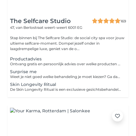
The Selfcare Studio
169
47, van Berlostraat
weert-weert 6001 EG
Stap binnen bij The Selfcare Studio: de social city spa voor jouw
ultieme selfcare-moment. Dompel jezelf onder in
laagdrempelige luxe, geniet van de o...
Productadvies
Ontvang gratis en persoonlijk advies over welke producten het beste passen bij jouw huidtype en huidbehoeften. Samen kijken we naar jouw huidige routine en stellen we een passend advies op.
Surprise me
Weet je niet goed welke behandeling je moet kiezen? Ga dan voor de surprise me. We kijken samen welke behandeling voor jou het meest geschikt is.
Skin Longevity Ritual
De Skin Longevity Ritual is een exclusieve gezichtsbehandeling die verder gaat dan traditionele anti-aging. Deze behandeling ondersteunt de huid op celniveau en focust op gezond, sterk en mooi ouder worden. Door een combinatie van geavanceerde actieve ingrediënten, professionele massagetechnieken en het innovatieve Efficacy Booster device wordt de huid intensief gestimuleerd om zich te vernieuwen, herstellen en versterken. De behandeling verbetert de stevigheid, verfijnt de gezichtscontouren en geeft de huid een frisse, jeugdige uitstraling. De zorgvuldig geselecteerde werkstoffen waaronder NAD+ Activator, bio-gefermenteerde peptiden en botanische extracten, werken doelgericht op de diepere huidlagen om oxidatieve stress te verminderen, celvernieuwing te activeren en huidveroudering bij de kern aan te pakken.