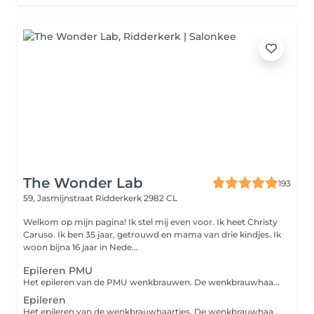
The Wonder Lab
193
59, Jasmijnstraat
Ridderkerk 2982 CL
Welkom op mijn pagina! Ik stel mij even voor. Ik heet Christy
Caruso. Ik ben 35 jaar, getrouwd en mama van drie kindjes. Ik
woon bijna 16 jaar in Nede...
Epileren PMU
Het epileren van de PMU wenkbrauwen. De wenkbrauwhaartjes worden door middel van een pincet verwijdert en als finishing touch wordt een Brow Gel gebruikt en strak gemaakt met een highlighter.
Epileren
Het epileren van de wenkbrauwhaartjes. De wenkbrauwhaartjes worden door middel van een pincet verwijdert en als finishing touch worden de wenkbrauwen gestijlt met een Brow Gel en strak gemaakt met een highlighter.