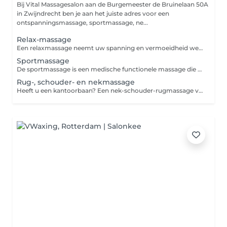
Bij Vital Massagesalon aan de Burgemeester de Bruinelaan 50A
in Zwijndrecht ben je aan het juiste adres voor een
ontspanningsmassage, sportmassage, ne...
Relax-massage
Een relaxmassage neemt uw spanning en vermoeidheid weg. En brengt daar ontspanning en nieuwe energie voor in de plaats. Meestal is de massage wat zachter, maar de keuze is aan u. De duur kan verschillen. Samen met onze masseur of masseuse bepaalt u wat het beste is. De kenmerken van een relaxmassage: - Doel: rust en algehele ontspanning van uw lichaam en geest. - Power: zachte tot gemiddelde druk. - Gemasseerde zones: nek, schouders, rug, benen (voorkant en achterkant), armen en hoofd. - Drukpunten: de drukpunten worden met lichte kracht gemasseerd. - Effect: betere doorstroom van lichamelijke en emotionele energie, waardoor u zich vitaler en energieker voelt.
Sportmassage
De sportmassage is een medische functionele massage die u als sporter helpt om in goede lichamelijke conditie te blijven. Er zijn verschillende therapieën voor verschillende sportstadiums. De pre-competitionmassage vermindert stress en bestrijdt mogelijke klachten. De after-competitionmassage helpt juist bij het tegengaan van fysieke vermoeidheid, behandelen van spierpijn, stimuleren van herstel en genezen van blessures. - Wanneer kiest u voor een sportmassage: als uw spieren overbelast zijn door bijvoorbeeld sporten of lichamelijk werk. Of als u een atleet bent die (bijna) dagelijks traint. - Power: harde druk. - Gemasseerde zones: rug, benen (achterkant en voorkant) en zo nodig armen en hoofd. Wij besteden vooral aandacht aan de plaatsen van het lichaam waar u het meeste last van heeft. - Effect: een sportmassage helpt bij het versoepelen van uw (stijve) spieren, versnellen van het genezingsproces, verbeteren van uw doorbloeding en stimuleren van de afvoer van afvalstoffen. De dag na de massage kunnen bepaalde plekken beurs aanvoelen. Geen zorgen: dit komt doordat een grote hoeveelheid spanning in één keer vrijkomt. Na een paar dagen verdwijnt dit gevoel vanzelf. - Waar is de massage niet voor bedoeld: een sportmassage mag nooit worden toegepast bij een spierscheur, ontsteking, wond of koorts.
Rug-, schouder- en nekmassage
Heeft u een kantoorbaan? Een nek-schouder-rugmassage verbetert de lichamelijke functies en vermindert vermoeidheid en stress. Bovendien werkt het uitstekend tegen hoofdpijn, rugpijn en een stijve nek. - Wanneer kiest u voor deze massage: als u klachten of spierpijn heeft aan de nek, schouders of rug. - Power: gemiddelde tot harde druk. - Gemasseerde zones: nek, schouders en rug. - Effect: afvalstoffen worden verwijderd en uw (spannings)klachten verlicht. Omdat uw bloedsomloop verbetert kunnen klachten sneller genezen. De dag na de massage kunnen bepaalde plekken beurs aanvoelen. Geen zorgen: dit komt doordat een grote hoeveelheid spanning in één keer vrijkomt. Na een paar dagen verdwijnt dit gevoel vanzelf.