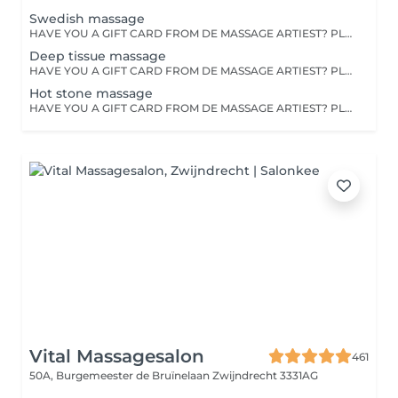
Swedish massage
HAVE YOU A GIFT CARD FROM DE MASSAGE ARTIEST? PLEASE WHATSAPP THE SALON ON 0636309738 TO MAKE AN APPOINTMENT. This massage can clear your body of all built up stress. A state of relaxation calms the body and mind. It is therapeutically beneficial by relieving muscle tension and increasing happy hormones. This massage usually consists of light to medium pressure.
Deep tissue massage
HAVE YOU A GIFT CARD FROM DE MASSAGE ARTIEST? PLEASE WHATSAPP THE SALON ON 0636309738 TO MAKE AN APPOINTMENT A deep tissue massage is a powerful and firm massage that focuses on the deeper layers of the muscles. Tensions in the muscles and stress are kneaded away .
Hot stone massage
HAVE YOU A GIFT CARD FROM DE MASSAGE ARTIEST? PLEASE WHATSAPP THE SALON ON 0636309738 TO MAKE AN APPOINTMENT During this massage the body is massaged with hands and heated volcanic stones (usually made of basalt). The heat - in combination with the massaging movements - not only provides deep relaxation,it helps the therapist reach deeper layers by softening the muscle tissue and stimulates the blood circulation, giving relief to various physical complaints.
Vital Massagesalon
461
50A, Burgemeester de Bruïnelaan
Zwijndrecht 3331AG