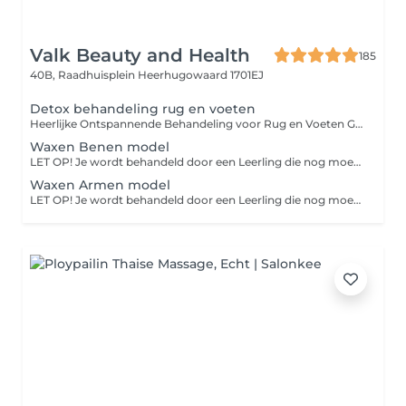
Valk Beauty and Health
185
40B, Raadhuisplein
Heerhugowaard 1701EJ
Detox behandeling rug en voeten
Heerlijke Ontspannende Behandeling voor Rug en Voeten Gun jezelf een moment van ontspanning met onze unieke behandeling voor de rug en voeten. Deze verkwikkende sessie begint met een grondige reiniging en scrub, waarbij alle dode huidcellen worden verwijderd, zodat je huid weer kan stralen. Vervolgens brengen we een algenpakking aan, die niet alleen ontgiftend werkt maar ook de afvoer van afvalstoffen bevordert. Deze krachtige pakking geeft een boost van vitamines en mineralen af aan je huid, waardoor je je weer vernieuwd en verfrist voelt. De behandeling wordt afgesloten met een luxe massage van de rug en voeten, gevolgd door een voedende crème die de huid hydrateert en verzorgt. Geniet van een heerlijk gevoede huid en ervaar het verkwikkende gevoel dat deze behandeling met zich meebrengt. Kom langs en laat je verwennen!
Waxen Benen model
LET OP! Je wordt behandeld door een Leerling die nog moet leren dus verwacht geen perfectie en heb wat geduld!
Waxen Armen model
LET OP! Je wordt behandeld door een Leerling die nog moet leren dus verwacht geen perfectie en heb wat geduld!