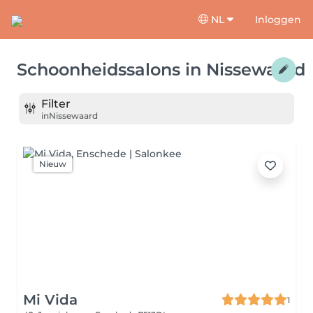
NL
Inloggen
Schoonheidssalons
in
Nissewaard
Filter
in
Nissewaard
Nieuw
Mi Vida
1