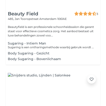
Beauty Field
3
485, Jan Tooropstraat
Amsterdam 1061AE
Beautyfield is een professionele schoonheidssalon die garant
staat voor effectieve cosmetica zorg. Het aanbod bestaat uit
luxe behandelingen zowel voo...
Sugaring - Intiem Man
Sugaring is een ontharingsmethode waarbij gebruik wordt gemaakt van een pasta die bestaat uit suiker, water en citroensap. Doordat deze suikerpasta zich alleen aan de haren hecht en niet aan de huid en er in de richting van de haargroei af wordt getrokken, is dit een huidvriendelijke en minder pijnlijke manier van ontharen. Bij een 'bikinilijn' worden ongewenste haren in je liezen en aan de boven- en zijkanten van het bikinigebied verwijderd. Bij een 'Brazilian wax' wordt niet alleen het schaamhaar van je bikinilijn en venusheuvel verwijderd, maar ook dat van je intieme delen (schaamlippen, bilnaad en rond de anus). Desgewenst wordt er een streepje of driehoekje overgelaten. Bij een 'Hollywood wax' wordt niet alleen al het schaamhaar van je bikinilijn en venusheuvel verwijderd, maar ook dat van je intieme delen (schaamlippen, bilnaad en rond de anus).
Body Sugaring - Gezicht
Body Sugaring - Bovenlichaam