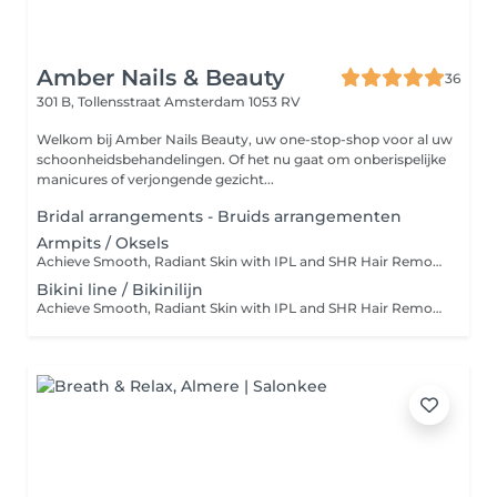
Amber Nails & Beauty
36
301 B, Tollensstraat
Amsterdam 1053 RV
Welkom bij Amber Nails Beauty, uw one-stop-shop voor al uw
schoonheidsbehandelingen. Of het nu gaat om onberispelijke
manicures of verjongende gezicht...
Bridal arrangements - Bruids arrangementen
Armpits / Oksels
Achieve Smooth, Radiant Skin with IPL and SHR Hair Removal! At Amber Nails & Beauty, we offer the latest hair removal technologies to keep your skin silky smooth and beautifully maintained. Choose from our professional IPL or SHR treatments, tailored to your skin type. Why Choose IPL or SHR? Long-lasting hair reduction Smooth, radiant skin without stubble Comfortable and suitable for all skin types, even sensitive and darker tones Special Offer: Enjoy 30% Off on 8-Session Treatment Packages! Book a series of 8 treatments and receive an amazing 30% discount on the total price. This is your chance to effectively and affordably say goodbye to unwanted hair! What Makes Our SHR Technology Unique? Comfortable and pain-free hair removal with In-Motion Technology Safe for the most sensitive skin Lower energy exposure, maximum results Still Unsure? Our expert team is here to provide personalized advice and help you choose the best treatment for your needs. Treat yourself to the soft, smooth skin you've always dreamed of! Don't waitschedule your appointment today and get ready to shine! Please shave within 24 hours prior to your treatment and don't use any lotion on the day of the treatment.
Bikini line / Bikinilijn
Achieve Smooth, Radiant Skin with IPL and SHR Hair Removal! At Amber Nails & Beauty, we offer the latest hair removal technologies to keep your skin silky smooth and beautifully maintained. Choose from our professional IPL or SHR treatments, tailored to your skin type. Why Choose IPL or SHR? Long-lasting hair reduction Smooth, radiant skin without stubble Comfortable and suitable for all skin types, even sensitive and darker tones Special Offer: Enjoy 30% Off on 8-Session Treatment Packages! Book a series of 8 treatments and receive an amazing 30% discount on the total price. This is your chance to effectively and affordably say goodbye to unwanted hair! What Makes Our SHR Technology Unique? Comfortable and pain-free hair removal with In-Motion Technology Safe for the most sensitive skin Lower energy exposure, maximum results Still Unsure? Our expert team is here to provide personalized advice and help you choose the best treatment for your needs. Treat yourself to the soft, smooth skin you've always dreamed of! Don't waitschedule your appointment today and get ready to shine! Please shave within 24 hours prior to your treatment and don't use any lotion on the day of the treatment.