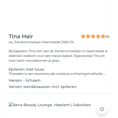
Tina Hair
66
4a, Zandvoortselaan
Heemstede 2106 CN
Bij kapsalon Tina Hair aan de Zandvoortselaan in Heemstede is
iedereen welkom voor een nieuw kapsel. Eigenaresse Tina en
haar team verwelkomen je graa...
Epileren met touw
Threaden is een eeuwenoude oosterse ontharingsmethode die zeer geschikt is voor het gezicht. De haartjes worden met katoenen draden verwijderd, waardoor heel precies en snel gewerkt kan worden. Je kunt kiezen uit je gezicht of gezicht en wenkbrauwen.
Harsen - lichaam
Verven wenkbrauwen incl. epileren