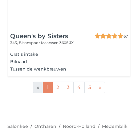
Queen's by Sisters
67
343, Bisonspoor
Maarssen 3605 JX
Gratis intake
Bilnaad
Tussen de wenkbrauwen
«
1
2
3
4
5
»
Salonkee
Ontharen
Noord-Holland
Medemblik