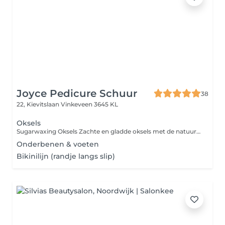
Joyce Pedicure Schuur
38
22, Kievitslaan
Vinkeveen 3645 KL
Oksels
Sugarwaxing Oksels Zachte en gladde oksels met de natuurlijke kracht van suiker! Sugarwaxing is een milde en effectieve ontharingsmethode die dode huidcellen verwijdert en de haartjes met de wortel meeneemt. Ideaal voor de gevoelige huid minder roodheid, minder irritatie en een langdurig glad resultaat.
Onderbenen & voeten
Bikinilijn (randje langs slip)