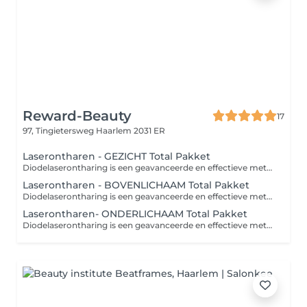
Reward-Beauty
17
97, Tingietersweg
Haarlem 2031 ER
Laserontharen - GEZICHT Total Pakket
Diodelaserontharing is een geavanceerde en effectieve methode voor permanente haarverwijdering. Dit traject omvat in totaal 8 zorgvuldig geplande behandelingen, met een interval van 4 tot 6 weken tussen elke sessie. Deze behandelingen zijn gericht op het verwijderen van ongewenste haargroei op specifieke delen van het lichaam. Met behulp van een krachtige diodelaser worden haarzakjes doelgericht vernietigd, waardoor de haargroei geleidelijk vermindert en uiteindelijk stopt. Elk van de 8 behandelingen wordt strategisch getimed om de groeicyclus van het haar te benutten, waardoor optimale resultaten worden bereikt. Diodelaserontharing biedt niet alleen langdurige gladheid, maar ook comfort en gemak gedurende het hele proces.
Laserontharen - BOVENLICHAAM Total Pakket
Diodelaserontharing is een geavanceerde en effectieve methode voor permanente haarverwijdering. Dit traject omvat in totaal 8 zorgvuldig geplande behandelingen, met een interval van 4 tot 6 weken tussen elke sessie. Deze behandelingen zijn gericht op het verwijderen van ongewenste haargroei op specifieke delen van het lichaam. Met behulp van een krachtige diodelaser worden haarzakjes doelgericht vernietigd, waardoor de haargroei geleidelijk vermindert en uiteindelijk stopt. Elk van de 8 behandelingen wordt strategisch getimed om de groeicyclus van het haar te benutten, waardoor optimale resultaten worden bereikt. Diodelaserontharing biedt niet alleen langdurige gladheid, maar ook comfort en gemak gedurende het hele proces.
Laserontharen- ONDERLICHAAM Total Pakket
Diodelaserontharing is een geavanceerde en effectieve methode voor permanente haarverwijdering. Dit traject omvat in totaal 8 zorgvuldig geplande behandelingen, met een interval van 4 tot 6 weken tussen elke sessie. Deze behandelingen zijn gericht op het verwijderen van ongewenste haargroei op specifieke delen van het lichaam. Met behulp van een krachtige diodelaser worden haarzakjes doelgericht vernietigd, waardoor de haargroei geleidelijk vermindert en uiteindelijk stopt. Elk van de 8 behandelingen wordt strategisch getimed om de groeicyclus van het haar te benutten, waardoor optimale resultaten worden bereikt. Diodelaserontharing biedt niet alleen langdurige gladheid, maar ook comfort en gemak gedurende het hele proces.