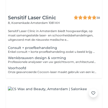
Sensitif Laser Clinic
38
8, Koenenkade
Amsterdam 1081 KH
Sensitif Laser Clinic in Amsterdam biedt hoogwaardige, op
maat samengestelde laser- en schoonheidsbehandelingen,
uitgevoerd met de nieuwste medische e...
Consult + proefbehandeling
Enkel consult + korte proefbehandeling zodat u beeld krijg wat laserontharing inhoud en hoe dit voelt.
Wenkbrauwen design & vorming
Professionele analyseer van uw gezichtsvorm, architecturale mappen volgens de gouden ratio en precisie-sharing via epileren. Elke behandelingwordt aangepast aan uw unieke gelaatstrekken. Resultaat: Perfect gevormde wenkbrauwen die harmoniëren met uw natuurlijke schoonheid verstreken.
Voorhoofd
Onze geavanceerde Cocoon-laser maakt gebruik van een krachtige lichtbundel die haarzakjes gericht aanpakt, resulterend in langdurige gladheid bij het laseren van de bikinilijn. De laser straalt een nauwkeurige golflengte uit die door het melanine in de haarzakjes wordt geabsorbeerd. Deze geabsorbeerde energie wordt omgezet in warmte, waardoor de haarfollikels doelgericht beschadigd worden, terwijl de omringende huid ongedeerd blijft.