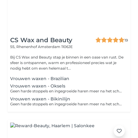
CS Wax and Beauty
19
55, Rhenenhof
Amsterdam 1106JE
Bij CS Wax and Beauty stap je binnen in een oase van rust. De
sfeer is ontspannen, warm en professioneel precies wat je
nodig hebt om even helemaal t...
Vrouwen waxen - Brazilian
Vrouwen waxen - Oksels
Geen harde stoppels en ingegroeide haren meer na het scheren? Dan is harsen de perfecte oplossing. Harsen is een ontharingsmethode die de haar met wortel en al verwijdert. Een groot voordeel van harsen ten opzichte van scheren is dat de haren langer wegblijven en zachter teruggroeien. Zo geniet je langer van een zijdezachte huid!
Vrouwen waxen - Bikinilijn
Geen harde stoppels en ingegroeide haren meer na het scheren? Dan is harsen de perfecte oplossing. Harsen is een ontharingsmethode die de haar met wortel en al verwijdert. Een groot voordeel van harsen ten opzichte van scheren is dat de haren langer wegblijven en zachter teruggroeien. Zo geniet je langer van een zijdezachte huid! Bij een 'bikinilijn' worden ongewenste haren in je liezen en aan de boven- en zijkanten van het bikinigebied verwijderd. Bij een 'Brazilian wax' wordt niet alleen het schaamhaar van je bikinilijn en venusheuvel verwijderd, maar ook dat van je intieme delen (schaamlippen, bilnaad en rond de anus). Desgewenst wordt er een streepje of driehoekje overgelaten.