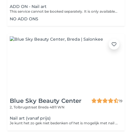
ADD ON - Nail art
This service cannot be booked separately. It is only available in combination with a nail service. Enhance your nails with custom designs, from subtle accents to bold, intricate art. We create looks that suit your style and any occasion!
NO ADD ONS
Blue Sky Beauty Center
19
2, Tolbrugstraat
Breda 4811 WN
Nail art (vanaf prijs)
Je kunt het zo gek niet bedenken of het is mogelijk met nail art! Bovendien is het een makkelijke en betaalbare manier om je look net dat beetje extra te geven. Of je nu voor een opvallende animal print gaat, een zelf ontworpen design of voor een subtiel glittertje, nail art maakt een feestje van je nagels.