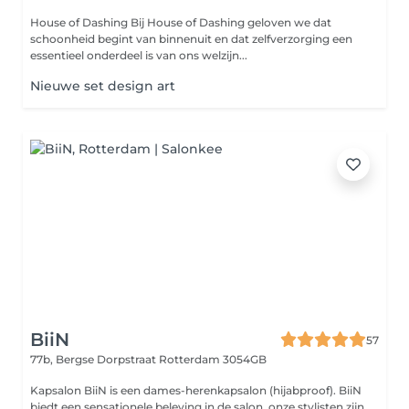
House of Dashing Bij House of Dashing geloven we dat
schoonheid begint van binnenuit en dat zelfverzorging een
essentieel onderdeel is van ons welzijn...
Nieuwe set design art
BiiN
57
77b, Bergse Dorpstraat
Rotterdam 3054GB
Kapsalon BiiN is een dames-herenkapsalon (hijabproof). BiiN
biedt een sensationele beleving in de salon, onze stylisten zijn