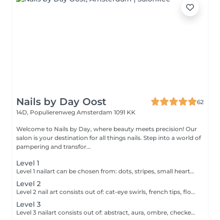
Nails by Day Oost
62
14D, Populierenweg
Amsterdam 1091 KK
Welcome to Nails by Day, where beauty meets precision! Our
salon is your destination for all things nails. Step into a world of
pampering and transfor...
Level 1
Level 1 nailart can be chosen from: dots, stripes, small hearts, chrome and other small art.
Level 2
Level 2 nail art consists out of: cat-eye swirls, french tips, flowers, flames (1 colour).
Level 3
Level 3 nailart consists out of: abstract, aura, ombre, checkers etc.