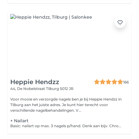
Heppie Hendzz
166
44, De Nobelstraat
Tilburg 5012 JR
Voor mooie en verzorgde nagels ben je bij Heppie Hendzz in
Tilburg aan het juiste adres. Je kunt hier terecht voor
verschillende nagelbehandelingen. V...
+ Nailart
Basic: nailart op max. 3 nagels p/hand. Denk aan bijv. Chrome, streepjes, stempels, enz. Advanced: nailart op alle nagels. Bijv. Handgeschilderde bloemen, meed complexe designs.