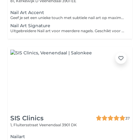
81, Kerkewijk D
Veenendaal 3901 EE
Nail Art Accent
Geef je set een unieke touch met subtiele nail art op maximaal 2 nagels. Denk aan fijne details, Chrome, glitter, stickers of een eenvoudig design. Deze behandeling is een aanvulling op een nagelbehandeling.
Nail Art Signature
Uitgebreidere Nail art voor meerdere nagels. Geschikt voor ongeveer 2 tot 4 nagels met meer detail, combinaties ven effecten of creatieve designs. Deze behandeling wordt bijgeboekt naast een nagelbehandeling.
SIS Clinics
37
1, Fluitersstraat
Veenendaal 3901 DK
Nailart