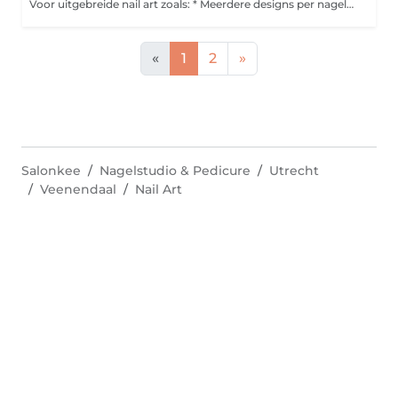
Voor uitgebreide nail art zoals: * Meerdere designs per nagel * Veel steentjes * Handgeschilderde nail art
«
1
2
»
Salonkee
Nagelstudio & Pedicure
Utrecht
Veenendaal
Nail Art