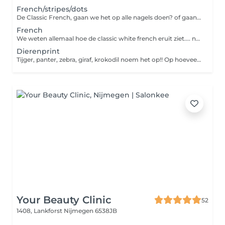
French/stripes/dots
De Classic French, gaan we het op alle nagels doen? of gaan we het combineren met andere nail art? komt er meer nail art bij vergeet dan niet deze extra te boeken<3 Let op! chrome french valt onder level 2 nail art, boek de chrome nog extra erbij , deze vind je bij categorie nail art level 2
French
We weten allemaal hoe de classic white french eruit ziet.... now lets spice it up a bit more French in verschillende kleuren, een dubbele french, alle nagels een andere kleur french... noem het maar op!! selecteer op hoeveel vingers we het gaan doen<3
Dierenprint
Tijger, panter, zebra, giraf, krokodil noem het op!! Op hoeveel nagels durf jij het aan?
Your Beauty Clinic
52
1408, Lankforst
Nijmegen 6538JB