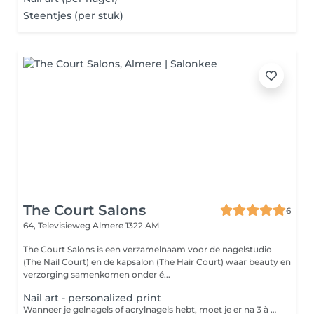
Steentjes (per stuk)
The Court Salons
6
64, Televisieweg
Almere 1322 AM
The Court Salons is een verzamelnaam voor de nagelstudio
(The Nail Court) en de kapsalon (The Hair Court) waar beauty en
verzorging samenkomen onder é...
Nail art - personalized print
Wanneer je gelnagels of acrylnagels hebt, moet je er na 3 à 4 weken toch echt aan geloven: je kunstnagels groeien mee met je natuurlijke nagels en er ontstaat uitgroei. Laat je kunstnagels dus op tijd opvullen om de ruimte tussen de nagelriem en je kunstnagel bij te werken en om je nagels weer mooi te krijgen.