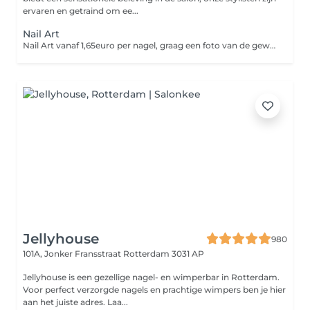
ervaren en getraind om ee...
Nail Art
Nail Art vanaf 1,65euro per nagel, graag een foto van de gewenste figuurtjes/vormpjes opsturen via het volgende WhatsApp nummer 06-86252476.
Jellyhouse
980
101A, Jonker Fransstraat
Rotterdam 3031 AP
Jellyhouse is een gezellige nagel- en wimperbar in Rotterdam.
Voor perfect verzorgde nagels en prachtige wimpers ben je hier
aan het juiste adres. Laa...