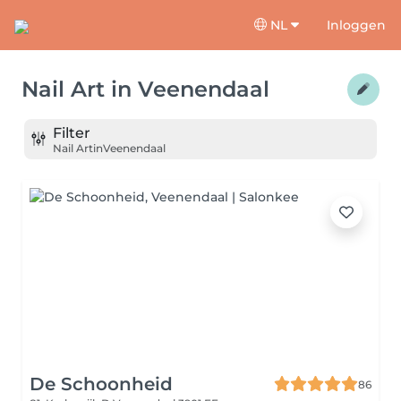
NL
Inloggen
Nail Art
in
Veenendaal
Filter
Nail Art
in
Veenendaal
De Schoonheid
86