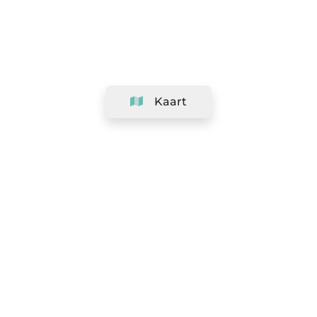
Kaart
Bedrijf
Support
Team
&
Carrières
Informatie voor salons
Legaal