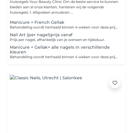
Huisregels Your Beauty Clinic Om de beste service te kunnen
bieden aan al onze klanten, hanteren wij de volgende
huisregels: 1. Afspraken annuleren ...
Manicure + French Gellak
Behandeling wordt herhaald binnen 4 weken voor deze prijs, buiten deze termijn komen extra kosten *5weken +€10,-* 6weken +€14. Heb je nog Gellak/BIAB/Acryl of andere product gezet door andere salon, boek dan verwijderen+ je gewenste behandeling bij ons. Manicure behandeling met elektrische frees voor de perfecte manicure, aan het einde worden de nagels/handen verzorgd met handcrème/nagelriemolie(van Dadi'óil). Wij gebruiken bij elke klant een nieuwe vijl (i.v.m. hygiëne).
Nail Art (per nagel)prijs vanaf
Prijs per nagel, afhankelijk van je wensen en tijdsduur.
Manicure + Gellak+ alle nagels in verschillende
kleuren
Behandeling wordt herhaald binnen 4 weken voor deze prijs, buiten deze termijn komen extra kosten *5weken +€10,-* 6weken +€14. Heb je nog Gellak/BIAB/Acryl of andere product gezet door andere salon, boek dan verwijderen+ je gewenste behandeling bij ons. Manicure behandeling met elektrische frees voor de perfecte manicure, aan het einde worden de nagels/handen verzorgd met handcrème/nagelriemolie(van Dadi'óil). Wij gebruiken bij elke klant een nieuwe vijl (i.v.m. hygiëne). a kosten +€10,-