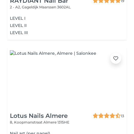
RAYDÍANT Nail Bar
19
2 - A2, Gageldijk
Maarssen 3602AL
LEVEL I
LEVEL II
LEVEL III
Lotus Nails Almere
13
8, Koopmanstraat
Almere 1315HE
Nail art (per nagel)