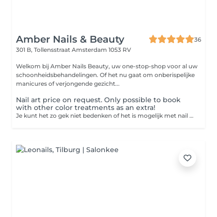
Amber Nails & Beauty
36
301 B, Tollensstraat
Amsterdam 1053 RV
Welkom bij Amber Nails Beauty, uw one-stop-shop voor al uw
schoonheidsbehandelingen. Of het nu gaat om onberispelijke
manicures of verjongende gezicht...
Nail art price on request. Only possible to book
with other color treatments as an extra!
Je kunt het zo gek niet bedenken of het is mogelijk met nail art! Bovendien is het een makkelijke en betaalbare manier om je look net dat beetje extra te geven. Of je nu voor een opvallende animal print gaat, een zelf ontworpen design of voor een subtiel glittertje, nail art maakt een feestje van je nagels.