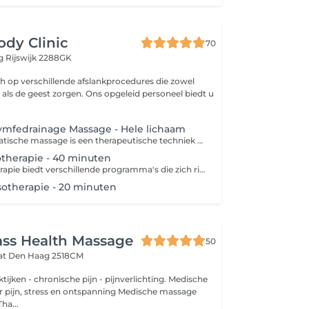
ody Clinic
70
eg
Rijswijk 2288GK
ich op verschillende afslankprocedures die zowel
 als de geest zorgen. Ons opgeleid personeel biedt u
.
Lymfedrainage Massage - Hele lichaam
Braziliaanse lymfatische massage is een therapeutische techniek die zich richt op de stimulatie van het lymfestelsel en de ondersteuning van de detoxificatie van het lichaam. Deze massage, die zijn oorsprong in Brazilië heeft, wordt uitgevoerd met zachte, ritmische bewegingen en druk die de lymfe-afvoer bevorderen en de bloedcirculatie verbeteren. Contra-indicaties: 1. Acute infecties 2. Ontstekingziekten 3. Tumoren 4. Trombose 5. Hartproblemen 6. Diabetes 7. Open wonden 8. Zwangerschap
therapie - 40 minuten
ZEMITS presotherapie biedt verschillende programma's die zich richten op specifieke behoeften van cliënten: 1. **Detoxificatieprogramma**: Ondersteunt het lymfesysteem en verwijdert gifstoffen uit het lichaam. 2. **Vetverbrandingsprogramma**: Versnelt de stofwisseling en helpt bij het afvallen. 3. **Huidverstevigingsprogramma**: Stimuleert de collageenproductie en verstevigt de huid. 4. **Herstelprogramma**: Vermindert spanning in de spieren en bevordert een snellere regeneratie na fysieke activiteit. 5. **Ontspannings- en wellnessprogramma**: Biedt stressverlichting en een aangename, ontspannende ervaring. 6. **Programma ter verbetering van de doorbloeding**: Helpt de doorbloeding van de ledematen te verbeteren en vermindert zwellingen. Deze programma's kunnen worden gepersonaliseerd op basis van de behoeften van elke cliënt, wat zorgt voor effectieve therapeutische resultaten. Presotherapie heeft enkele contra-indicaties: 1. Zwangerschap 2. Infectieziekten 3. Hartproblemen 4. Bloedstolsels 5. Huidziekten 6. Kanker 7. Ernstige neurologische aandoeningen 8. Lage bloeddruk 9. Ontstekingen Raadpleeg altijd een specialist om te zien of de therapie geschikt is.
sotherapie - 20 minuten
ss Health Massage
50
aat
Den Haag 2518CM
tijken - chronische pijn - pijnverlichting. Medische
 pijn, stress en ontspanning Medische massage
ha...