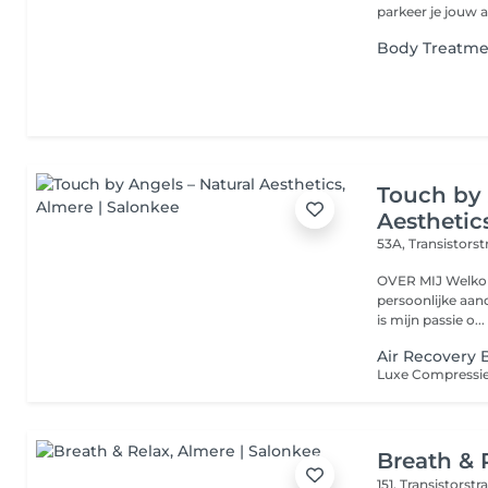
parkeer je jouw a
Body Treatme
Touch by 
Aesthetic
53A, Transistorst
OVER MIJ Welkom bij Touch by Angels jouw plek van rust, luxe en
persoonlijke aandacht in Almere. 
is mijn passie o...
Air Recovery 
Breath & 
151, Transistorstr