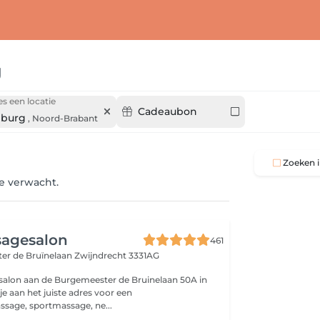
g
es een locatie
Cadeaubon
lburg
,
Noord-Brabant
Zoeken i
je verwacht.
sagesalon
461
er de Bruïnelaan
Zwijndrecht 3331AG
esalon aan de Burgemeester de Bruinelaan 50A in
e aan het juiste adres voor een
sage, sportmassage, ne...