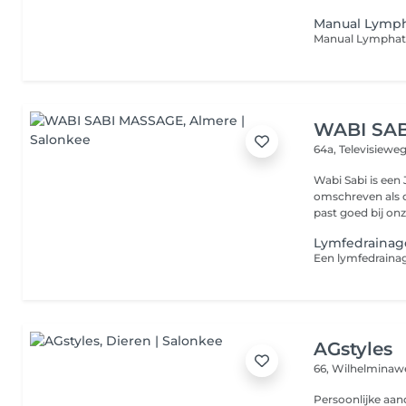
Manual Lymph
WABI SA
64a, Televisiewe
Wabi Sabi is een
omschreven als 
past goed bij onze
Lymfedrainag
AGstyles
66, Wilhelmina
Persoonlijke aand