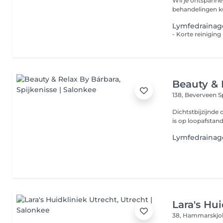
Wil je ontspanne
behandelingen kun
Lymfedrainage
Beauty & 
138, Beverveen
S
Dichtstbijzijnde openbaar vervoe
Lymfedrainag
Lara's Hu
38, Hammarskjo