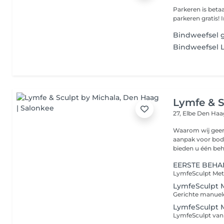
Parkeren is betaald v
p
Bindweefsel 
Bindweefsel 
Lymfe & S
27, Elbe
Den Haa
Waarom wij geen
aanpak voor body shap
bieden u één beha
EERSTE BEHAN
LymfeSculpt
LymfeSculpt 