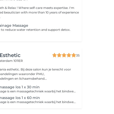
f-care meets expertise. I'm
ied beautician with more than 10 years of experience
.
ainage Massage
 to reduce water retention and support detox.
Esthetic
35
terdam 1011ER
nia esthetic. Bij deze salon kun je terecht voor
ehandelingen waaronder PMU,
delingen en lichaamsbehand...
assage los 1 x 30 min
Bindweefselmassage is een massagetechniek waarbij het bindweefsel (de huid en onderliggende lagen) wordt gestimuleerd met stevige, vaak wat trekkende bewegingen. Dit verbetert de doorbloeding, maakt verklevingen los en kan de huid en spieren soepeler maken. De massage kan soms gevoelig zijn, maar helpt het lichaam beter te herstellen en te ontspannen.
assage los 1 x 60 min
Bindweefselmassage is een massagetechniek waarbij het bindweefsel (de huid en onderliggende lagen) wordt gestimuleerd met stevige, vaak wat trekkende bewegingen. Dit verbetert de doorbloeding, maakt verklevingen los en kan de huid en spieren soepeler maken. De massage kan soms gevoelig zijn, maar helpt het lichaam beter te herstellen en te ontspannen.