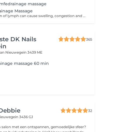
mfedrainage massage
ainage Massage
The accumulation of lymph can cause swelling, congestion and pain. Lymphatic drainage massage practitioners use gentle and precise strokes to encourage the flow of lymph. If you suffer from headaches or endless congestion consider treating your symptoms with a lymphatic drainage massage.
iste DK Nails
365
in
aan
Nieuwegein 3439 ME
ainage massage 60 min
 Debbie
32
ieuwegein 3436 GJ
n salon met een ontspannen, gemoedelijke sfeer?