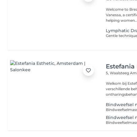
Welcome to Breath & Relax ! Where sel
Vanessa, a certif
helping women..
Lymphatic Dr
Gentle technique
Estefania 
5, Waalsteeg
Ams
Welkom bij Estefa
verschillende b
ontharingsbehan
Bindweefsel m
Bindweefsel m