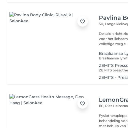
Pavlina B
50, Lange kleiw
De salon richt z
voor het lichaam
volledige zorg e..
Braziliaanse 
ZEMITS Presso
ZEMITS - Pres
LemonGra
110, Piet Heinstr
Fysiotherapieprak
behandeling voor
met behulp van T