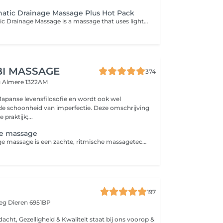
atic Drainage Massage Plus Hot Pack
Manual Lymphatic Drainage Massage is a massage that uses light, rhythmic movements and focuses on stimulating the flow of lymphatic fluid. It massages the lymph nodes and lymphatic vessels, using pumping, stroking and light kneading techniques on the skin where the lymph nodes and lymphatic vessels are located. Lymphatic drainage massage or lymphatic drainage stimulates the lymph nodes. Lymph nodes are where toxins accumulate, causing edema. Lymphatic massage stimulates the lymph nodes, helping to expel toxins in the form of sweat and urine, relieving depression and reducing anxiety.
BI MASSAGE
374
g
Almere 1322AM
 Japanse levensfilosofie en wordt ook wel
de schoonheid van imperfectie. Deze omschrijving
 praktijk;...
e massage
Een lymfedrainage massage is een zachte, ritmische massagetechniek die de afvoer van lymfevocht stimuleert. Dit helpt het lichaam bij het afvoeren van afvalstoffen en overtollig vocht, kan zwellingen verminderen en ondersteunt het herstel en de ontspanning van het lichaam.
197
weg
Dieren 6951BP
acht, Gezelligheid & Kwaliteit staat bij ons voorop &