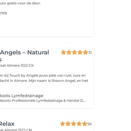
uto gratis voor de deur.
nts
Angels – Natural
31
s
raat
Almere 1322 CK
Mijn naam is Sharon Angel, en het
Boots Lymfedrainage
Luxe Compressieboots Professionele Lymfedrainage & Herstel Deze luxe compressieboots zijn gebaseerd op geavanceerde lymfedrainage- en pressotherapie-technieken, zoals toegepast in de sport- en herstelbranche. Door middel van gecontroleerde, ritmische luchtdruk wordt de bloedsomloop gestimuleerd en wordt de natuurlijke afvoer van vocht ondersteund. De behandeling ondersteunt bij: Het verminderen van vochtophoping (oedeem) In combinatie met Neocare Elite / Care+ kan dit het resultaat verder versterken. Het verlichten van zware, vermoeide benen Het ondersteunen van spierherstel na intensieve training Het bevorderen van ontspanning en algemeen comfort Voor wie geschikt? Ideaal voor: Sporters Mensen met een staand of zittend beroep Cliënten met neiging tot vochtretentie Iedereen die zijn benen een effectief herstelmoment wil geven
Relax
56
aat
Almere 1322 CN