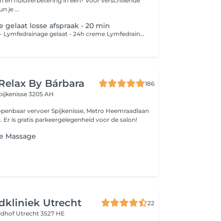
n en huidverbetering in één? Voor verschillende
 je ...
 gelaat losse afspraak - 20 min
- Korte reiniging - Lymfedrainage gelaat - 24h creme Lymfedrainage werkt drainerend voor vochtophopingen in het gelaat. Na een ooglidcorrectie kan een aantal keer lymfedrainage zeker verschil maken.
Relax By Bárbara
186
pijkenisse 3205 AH
r Spijkenisse, Metro Heemraadlaan
is op loopafstand. Er is gratis parkeergelegenheid voor de salon!
e Massage
idkliniek Utrecht
22
ldhof
Utrecht 3527 HE