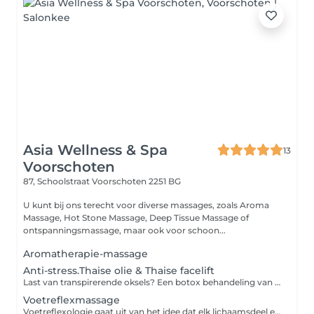
Asia Wellness & Spa
13
Voorschoten
87, Schoolstraat
Voorschoten 2251 BG
U kunt bij ons terecht voor diverse massages, zoals Aroma
Massage, Hot Stone Massage, Deep Tissue Massage of
ontspanningsmassage, maar ook voor schoon...
Aromatherapie-massage
Anti-stress.Thaise olie & Thaise facelift
Last van transpirerende oksels? Een botox behandeling van anti-transpiratie onder de oksels kan uitkomst bieden. Bij de behandeling worden meerdere prikjes per oksel gezet. De botox blokkeert de zenuwen die de zweetklieren aansturen waardoor je minder of geen zweet meer produceert.
Voetreflexmassage
Voetreflexologie gaat uit van het idee dat elk lichaamsdeel en orgaan in verbinding staat met een specifiek punt op de voeten. Het masseren van bepaalde drukpunten brengt het lichaam weer in balans en zorgt zo voor een algeheel gevoel van welzijn.