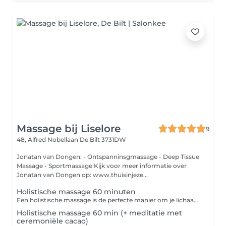
Massage bij Liselore
9
48, Alfred Nobellaan
De Bilt 3731DW
Jonatan van Dongen: - Ontspanninsgmassage - Deep Tissue
Massage - Sportmassage Kijk voor meer informatie over
Jonatan van Dongen op: www.thuisinjeze...
Holistische massage 60 minuten
Een holistische massage is de perfecte manier om je lichaam en geest weer met elkaar in harmonie te brengen. Dit is een diepe, ontspannende en holistische behandeling die zowel fysieke als energetische uitwerking heeft. Na jouw behandeling is er een kwartier extra tijd voor een nabeschouwing.
Holistische massage 60 min (+ meditatie met
ceremoniële cacao)