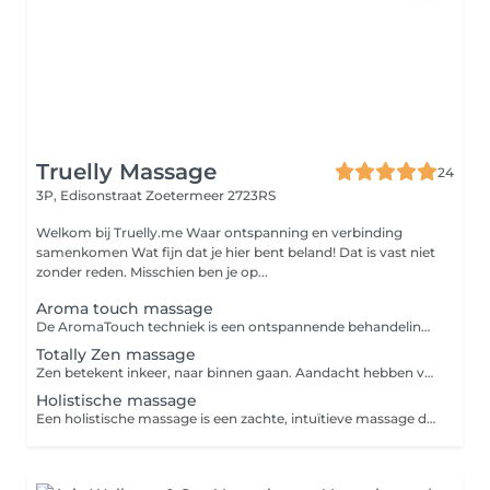
Truelly Massage
24
3P, Edisonstraat
Zoetermeer 2723RS
Welkom bij Truelly.me Waar ontspanning en verbinding
samenkomen Wat fijn dat je hier bent beland! Dat is vast niet
zonder reden. Misschien ben je op...
Aroma touch massage
De AromaTouch techniek is een ontspannende behandeling (zachte wellness massage) waarbij 8 pure essentiële oliën worden ingezet langs de energiebanen (meridianen) en energiepunten van de rug, schouders, hoofd en voeten.
Totally Zen massage
Zen betekent inkeer, naar binnen gaan. Aandacht hebben voor wat isontvankelijkheid en helderheid, voorbij alle voorstellingen en denkbeelden. Wat is een Totally Zen Massage Zen is een meditatievorm die zijn oorsprong vindt in het boeddhisme in India. De meditatievorm verspreidde zich daarna via Japan en China naar de westerse wereld. Het is de bedoeling om via meditatie en intense concentratieoefeningen inzicht te krijgen in je ware aard. Dit zou helpen om op een vrijere manier door het leven te gaan. Het is een bewustzijnstoestand waarbij men vrij is van gedachten. Door deze massage te ontvangen, zorgen we voor een leeg en rustig hoofd. Maar ook alle spanning uit je lichaam te laten afvloeien.
Holistische massage
Een holistische massage is een zachte, intuïtieve massage die lichaam en geest als één geheel benadert. Met aandachtige aanrakingen en gebruik van verschillende technieken bevordert het ontspanning, herstelt energiebalans en vermindert stress. Deze massage ondersteunt emotioneel welzijn, stimuleert zelfbewustzijn en brengt diepe rust, terwijl blokkades worden losgelaten voor een harmonieuze levensenergie.