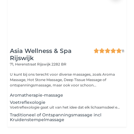
Asia Wellness & Spa
11
Rijswijk
71, Herenstraat
Rijswijk 2282 BR
U kunt bij ons terecht voor diverse massages, zoals Aroma
Massage, Hot Stone Massage, Deep Tissue Massage of
ontspanningsmassage, maar ook voor schoon...
Aromatherapie-massage
Voetreflexologie
Voetreflexologie gaat uit van het idee dat elk lichaamsdeel en orgaan in verbinding staat met een specifiek punt op de voeten. Het masseren van bepaalde drukpunten brengt het lichaam weer in balans en zorgt zo voor een algeheel gevoel van welzijn.
Traditioneel of Ontspanningsmassage incl
Kruidenstempelmassage