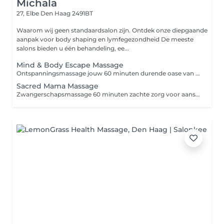
Michala
27, Elbe
Den Haag 2491BT
Waarom wij geen standaardsalon zijn. Ontdek onze diepgaande
aanpak voor body shaping en lymfegezondheid De meeste
salons bieden u één behandeling, ee...
Mind & Body Escape Massage
Ontspanningsmassage jouw 60 minuten durende oase van rust Stel je voor dat je even je ogen sluit en de wereld om je heen stilvalt. Zachte muziek, de geur van warme oliën en kalmerende aanrakingen nemen langzaam de spanning en vermoeidheid van je weg. Dat is een ontspanningsmassage in onze salon een ritueel waarbij niet alleen je lichaam tot rust komt, maar ook je geest vrijer kan ademhalen. In tegenstelling tot klassieke therapeutische massages is het doel hier geen pijnlijke drukpunten, maar diepe regeneratie met zachte technieken die de doorbloeding stimuleren, je spieren losmaken en je hoofd helemaal tot rust brengen. Het resultaat: -stress en vermoeidheid vloeien weg -je spieren voelen soepeler en je lichaam lichter -je stemming verbetert door de aanmaak van endorfines -'s avonds slaap je dieper en rustiger -je huid voelt zacht en straalt meer Een ontspanningsmassage is de perfecte keuze als je even tijd voor jezelf wilt, nieuwe energie wilt opdoen en de deur uit wilt gaan met het gevoel dat je opnieuw hebt opgeladen.
Sacred Mama Massage
Zwangerschapsmassage 60 minuten zachte zorg voor aanstaande mama's Een zwangerschap is een bijzondere periode, maar ook een grote belasting voor lichaam en geest. Een groeiende buik, hormonale veranderingen en vermoeidheid zorgen vaak voor spanning in de rug, opgezwollen benen of een onrustige slaap. Een zwangerschapsmassage is een veilige en zachte manier om ontspanning, verlichting en een moment voor jezelf te ervaren. Tijdens de 60 minuten durende massage richten we ons op de gebieden die tijdens de zwangerschap het meest worden belast rug, onderrug, nek, benen en voeten. De massage wordt uitgevoerd in een comfortabele zijligging, ondersteund door kussens, zodat elke aanraking zo aangenaam en veilig mogelijk is. Voordelen van een zwangerschapsmassage: -verlichting van rug-, schouder- en onderrugklachten -vermindering van opgezwollen benen -diepe ontspanning en een betere nachtrust -vermindering van stress en spanning -betere bloed- en lymfecirculatie -een gevoel van welzijn voor moeder én baby Een zwangerschapsmassage is een prachtig cadeau dat elke aanstaande mama verdient een moment om even te ontspannen en zich volledig te richten op zichzelf en haar kindje.