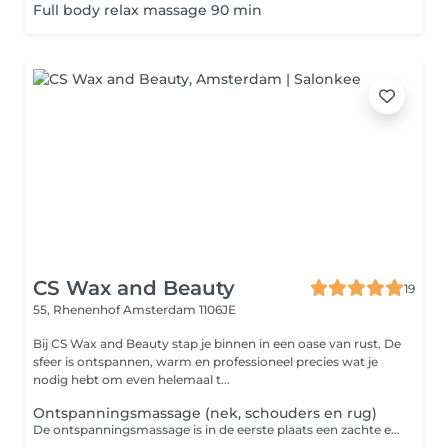
Full body relax massage 90 min
CS Wax and Beauty
19
55, Rhenenhof
Amsterdam 1106JE
Bij CS Wax and Beauty stap je binnen in een oase van rust. De
sfeer is ontspannen, warm en professioneel precies wat je
nodig hebt om even helemaal t...
Ontspanningsmassage (nek, schouders en rug)
De ontspanningsmassage is in de eerste plaats een zachte en rustige variant van de klassieke massage en bestemd voor diegenen die hun spieren en lichaam op een vriendelijke manier willen ontspannen. Een ontspannen lichaam zorgt tegelijk voor mentale ontspanning. Een regelmatige ontspanningsmassage werkt ook preventief omdat het lichaam deze ontspanning opslaat in het lichaamsgeheugen en hier steeds makkelijker aan kan refereren.