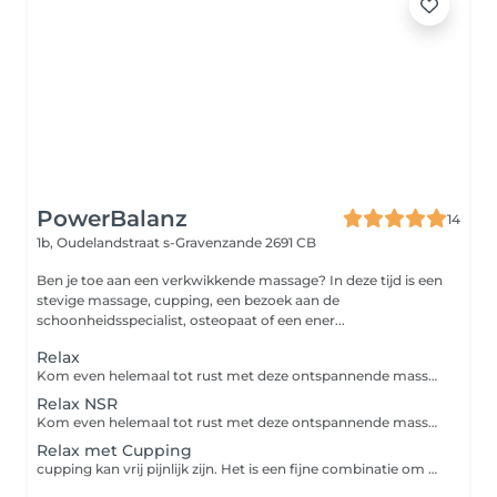
PowerBalanz
14
1b, Oudelandstraat
s-Gravenzande 2691 CB
Ben je toe aan een verkwikkende massage? In deze tijd is een
stevige massage, cupping, een bezoek aan de
schoonheidsspecialist, osteopaat of een ener...
Relax
Kom even helemaal tot rust met deze ontspannende massage. Een ontspanningsmassage wordt als zacht en rustig ervaren en is bedoeld voor mensen die hun spieren en lichaam op een vriendelijke manier willen laten ontspannen. Spierspanning wordt minder, bewegingsmogelijkheid wordt groter en vermoeidheids -en stressklachten verdwijnen. Deze massage kan verlichting brengen en de pijn doen verzachten en soms zelfs laten verdwijnen. Het doel van deze massage is ontspanning, verjonging en oplading met behulp van een zachte olie en een combinatie van massagetechnieken zoals strijkbewegingen, kneden, drukken en rollen. De volgende massagetechnieken worden toegepast: Tuina, Shiatsu, Lomi-Lomi en Zweedse massage. Een regelmatige ontspanningsmassage werkt zelfs preventief omdat het lichaam deze ontspanning opslaat in het lichaamsgeheugen en hierdoor in spanning situaties makkelijker ontspant.
Relax NSR
Kom even helemaal tot rust met deze ontspannende massage, met de focus uitsluitend op nek, schouders en rug. De benen worden niet, of minimaal gemasseerd. Let op, zoek je een massage om knopen aan te pakken, boek dan een powermassage.
Relax met Cupping
cupping kan vrij pijnlijk zijn. Het is een fijne combinatie om daarnaast de verdere behandeling te ontspannen.