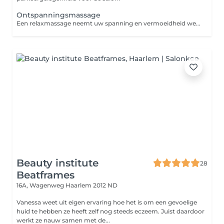
Ontspanningsmassage
Een relaxmassage neemt uw spanning en vermoeidheid weg. En brengt daar ontspanning en nieuwe energie voor in de plaats. Meestal is de massage wat zachter, maar de keuze is aan u. Doel: rust en algehele ontspanning van uw lichaam en geest. Power: zachte tot gemiddelde druk. Gemasseerde zones: nek, schouders, rug, benen (voorkant en achterkant), armen en hoofd. Drukpunten: de drukpunten worden met lichte kracht gemasseerd. Effect: betere doorstroom van lichamelijke en emotionele energie, waardoor u zich vitaler en energieker voelt.
Beauty institute
28
Beatframes
16A, Wagenweg
Haarlem 2012 ND
Vanessa weet uit eigen ervaring hoe het is om een gevoelige
huid te hebben ze heeft zelf nog steeds eczeem. Juist daardoor
werkt ze nauw samen met de...