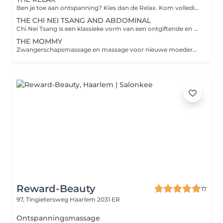
Ben je toe aan ontspanning? Kies dan de Relax. Kom volledig tot rust, laat spanningen los en ervaar nieuwe energie. De ultieme ontspanningsmassage op maat gemaakt naar uw wensen. In deze massage is de aandacht erop gericht om enerzijds via zachte aanraking het lichaam te laten ontspannen en anderzijds wat steviger te werken op stress punten in het lichaam zodat deze oplossen en de energie weer vrij kan stromen. Het lichaam is de weg weg van het denken. Daarom moeten we ons weer lekker voelen in dat lichaam zodat we daar graag verblijven. Ook gebruiken enkele therapeuten Reiki. Onze massages worden altijd gegeven vanuit een holistisch oogpunt.
THE CHI NEI TSANG AND ABDOMINAL
Chi Nei Tsang is een klassieke vorm van een ontgiftende en energie stimulerende buikmassage. De techniek combineert Chinese en Thaise massage- en meditatietechnieken, waardoor het absoluut anders is dan alle andere helende behandelingen. Chi, de levenskracht-energie, beweegt door de interne kanalen; het zenuwstelsel, de bloedvaten en de lymfeklieren van het lichaam. Deze systemen kruisen elkaar en concentreren zich in het buikgebied waar het enterisch zenuwstelsel zich bevind. Dit enterisch zenuwstelsel kan deze systemen beïnvloeden. Zorgen en spanningen van de dag, de maand of het jaar concentreren zich in het buikgebied en kunnen daar vast komen te zitten. Deze verstoringen kunnen fysieke knopen van de zenuwen, bloedvaten en lymfeklieren veroorzaken. Het resultaat is de geleidelijke obstructie van de energiecirculatie. Dit kan leiden tot een aantal ziekten waaronder, maar niet beperkt tot, maagpijn, constipatie, een opgeblazen gevoel, slapeloosheid, slechte huidkwaliteit en een onvermogen om gewicht te verliezen.
THE MOMMY
Zwangerschapsmassage en massage voor nieuwe moeders. Studies wijzen uit dat massage therapie die tijdens de zwangerschap wordt uitgevoerd, de angst kan verminderen, symptomen van depressie kan verminderen, spier en gewrichtspijn kan verlichten en de uitkomsten van de bevalling en de gezondheidszorg van de pasgeboren baby kan verbeteren. Het doel van de massage is om de spierspanning te ontspannen en te verbeteren lymfatische en bloedcirculatie lichte druk uitgeoefend op de spiergroepen van het lichaam. De massage is aanbevolen tijdens de zwangerschap omdat het veel voorkomende ongemakken oplost in hormoonhuishouding. Na de bevalling heeft de moeder een flinke prestatie geleverd en kan de massage ondersteuning bieden in het herstel maar ook kan het helpen bij de borstvoeding.
Reward-Beauty
17
97, Tingietersweg
Haarlem 2031 ER
Ontspanningsmassage