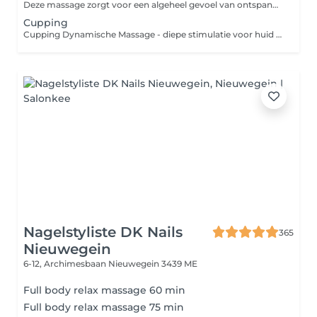
Deze massage zorgt voor een algeheel gevoel van ontspanning. Terwijl je spieren relaxen ebt stress weg zodat lichaam en geest weer in balans komen.
Cupping
Cupping Dynamische Massage - diepe stimulatie voor huid en lichaam Cupping massage is een krachtige behandelmethode waarbij speciale cups op de huid worden geplaatst om een vacuüm te creëren. Hierdoor wordt de doorbloeding gestimuleerd, afvalstoffen sneller afgevoerd en het bindweefsel intensief geactiveerd. De behandeling werkt diep op het lichaam en kan helpen bij spierspanning, vastzittend bindweefsel en vochtophoping. Tegelijk stimuleert cupping de natuurlijke processen van het lichaam, waardoor de huid er gladder, steviger en gezonder uit kan zien. Bij Reward-Beauty gebruiken we cupping vaak als onderdeel van body treatments om het lichaam te ondersteunen bij herstel, ontspanning en huidverbetering. Voordelen van cupping massage Helpt afvalstoffen sneller afvoeren, Detox Vermindert spierspanning en vastzittend bindweefse Stimuleert bloedcirculatie en lymfedrainagel Ondersteunt bij vochtophoping en daardoor secundair cellulitis Geeft een ontspannen en lichter gevoel in het lichaam Voor wie niet geschikt Cupping massage wordt niet aangeraden bij: zwangerschap gebruik van bloedverdunners spataderen of kwetsbare bloedvaten in het behandelgebied huidinfecties, open wondjes of actieve ontstekingen ernstige huidgevoeligheid of blauwe plekken die snel ontstaan Twijfel je of de behandeling geschikt is voor jou? Dan kijken we bij Reward-Beauty altijd samen naar wat veilig en verantwoord is voor jouw lichaam. Reward yourself.
Nagelstyliste DK Nails
365
Nieuwegein
6-12, Archimesbaan
Nieuwegein 3439 ME
Full body relax massage 60 min
Full body relax massage 75 min