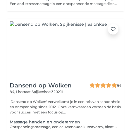
Een anti-stressmassage is een ontspannende massage die specifiek gericht is op het verminderen van stress en spanning in het lichaam vooral hoofd ,nek en schouders. Deze massage helpt om zowel fysieke als mentale spanning te verlichten, wat vaak leidt tot een gevoel van diepe ontspanning en welzijn. Het doel is om het lichaam en de geest tot rust te brengen, stressniveaus te verlagen en de algehele balans te herstellen. Welke behandeling wordt toegepast? Bij een anti-stressmassage worden technieken gebruikt die gericht zijn op het verminderen van spierspanning en het bevorderen van ontspanning. De massage kan variëren afhankelijk van de voorkeuren van de cliënt, maar bevat vaak de volgende elementen: - Langzame, zachte strijkingen (effleurages) om het lichaam te kalmeren en te ontspannen. - Knedingen en lichte druk (petrissages), vooral rond de schouders, nek en rug, waar stress vaak wordt vastgehouden. - Werken met de acupressuurpunten om de energie in het lichaam weer in balans te brengen en blokkades te verhelpen. - Soms ook aromatherapie of kalmerende oliën om de ontspannende werking te versterken. De focus ligt bij deze massage vaak niet alleen op de spieren, maar ook op de geestelijke ontspanning. Het doel is om de symptomen van stress, zoals gespannen spieren, hoofdpijn en een onrustig gevoel, te verminderen. Dit maakt het een uitstekende keuze voor mensen die veel druk ervaren in hun dagelijkse leven. Intensiteit van graad 1 t/m 5 - 1 Zeer zacht - 2 Zacht - 3 Licht stevig - 4 Medium stevig - 5 Zeer stevig Varieert een Anti Stress Massage tussen intensiteit 2 - 4. * Deze massagevorm richt zich enkel op de hoofd, nek en schouders regio. De benen en voeten worden hierbij niet meegenomen in de massage.
Dansend op Wolken
94
84, Lisstraat
Spijkenisse 3202JL
'Dansend op Wolken' verwelkomt je in een reis van schoonheid
en ontspanning sinds 2012. Onze kernwaarden vormen de basis
voor succes, met een focus op...
Massage handen en onderarmen
Ontspanningsmassage, een eeuwenoude kunstvorm, biedt een oase van rust te midden van de drukte van het moderne leven. De kern van deze massagevorm is het kalmeren van zowel lichaam als geest. Het primaire doel van deze massage is om zowel de geest als het lichaam tot rust te brengen. Ontspanningsmassage concentreert zich uitsluitend op de oppervlakkige spierlagen. Het tempo en de druk tijdens een ontspanningsmassage liggen doorgaans lager, wat zorgt voor een kalmerende en rustgevende ervaring.