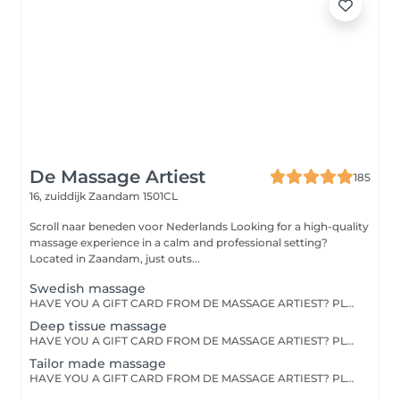
De Massage Artiest
185
16, zuiddijk
Zaandam 1501CL
Scroll naar beneden voor Nederlands Looking for a high-quality
massage experience in a calm and professional setting?
Located in Zaandam, just outs...
Swedish massage
HAVE YOU A GIFT CARD FROM DE MASSAGE ARTIEST? PLEASE WHATSAPP THE SALON ON 0636309738 TO MAKE AN APPOINTMENT. This massage can clear your body of all built up stress. A state of relaxation calms the body and mind. It is therapeutically beneficial by relieving muscle tension and increasing happy hormones. This massage usually consists of light to medium pressure.
Deep tissue massage
HAVE YOU A GIFT CARD FROM DE MASSAGE ARTIEST? PLEASE WHATSAPP THE SALON ON 0636309738 TO MAKE AN APPOINTMENT A deep tissue massage is a powerful and firm massage that focuses on the deeper layers of the muscles. Tensions in the muscles and stress are kneaded away .
Tailor made massage
HAVE YOU A GIFT CARD FROM DE MASSAGE ARTIEST? PLEASE WHATSAPP THE SALON ON 0636309738 TO MAKE AN APPOINTMENT Our most popular massage.The tailor made is discussed between the client and therapist to create and design a massage specific to the clients needs. Maybe you would like more focus on the feet or the whole session focused on the upper back area.Maybe you would like some hotstones or cups encorporated into the massage. Tell us what you are looking for .