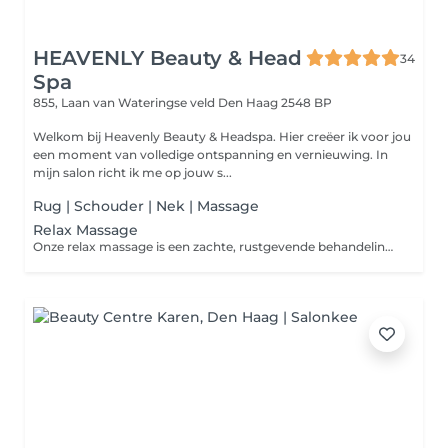
HEAVENLY Beauty & Head
34
Spa
855, Laan van Wateringse veld
Den Haag 2548 BP
Welkom bij Heavenly Beauty & Headspa. Hier creëer ik voor jou
een moment van volledige ontspanning en vernieuwing. In
mijn salon richt ik me op jouw s...
Rug | Schouder | Nek | Massage
Relax Massage
Onze relax massage is een zachte, rustgevende behandeling die volledig gericht is op ontspanning. Met vloeiende strijkingen en lichte druk worden rug, nek, hoofd en armen behandeld om spanning los te laten en de doorbloeding te stimuleren. De massage kalmeert het zenuwstelsel, vermindert stress en geeft een diep gevoel van rust en welzijn. Perfect voor wie even volledig wil ontspannen en opladen.