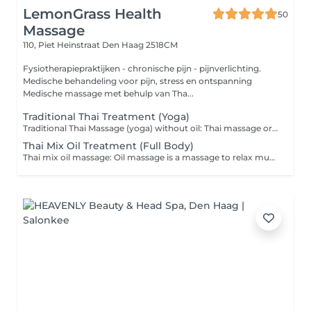
LemonGrass Health
50
Massage
110, Piet Heinstraat
Den Haag 2518CM
Fysiotherapiepraktijken - chronische pijn - pijnverlichting.
Medische behandeling voor pijn, stress en ontspanning
Medische massage met behulp van Tha...
Traditional Thai Treatment (Yoga)
Traditional Thai Massage (yoga) without oil: Thai massage or Thai handicrafts is another important science and art field. of the academic principles of Thai traditional medicine in the fight against various ailments Thai massage nowadays is Thai wisdom that has been integrated together with the body of knowledge of medical science in other medical systems until developed into a Thai massage with unique And has been widely accepted both in the country and internationally. health massage, It is a massage to relax the body and mind. It helps the blood and air to circulate well. Tension tendons are slack. make various joints not stuck as a massage with various methods such as pressing, squeezing, twisting, pulling, bending, smashing, knocking, and chopping to create relaxation in various points of the body from body massage (Body massage) to balance the body Time spent 1-2 hours.
Thai Mix Oil Treatment (Full Body)
Thai mix oil massage: Oil massage is a massage to relax muscles with an important helper. By gently massaging the oil over the body. to relieve fatigue In addition, it provides balance for body, mind and emotions and stimulates the nervous system. It helps to reduce stress and makes the skin smooth, soft and hydrated. Stimulate the body to build immunity to good mental health. Feel free and sleep better because the body is calm and relaxed Stimulate the circulation to be effective allowing the blood to carry oxygen. and nutrients to nourish different parts of the body better