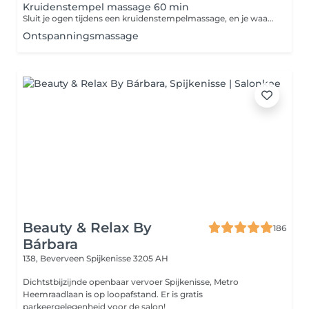
Kruidenstempel massage 60 min
Sluit je ogen tijdens een kruidenstempelmassage, en je waant je meteen in Thailand. De masseuse gebruikt warme bundels gevuld met geneeskrachtige Thaise kruiden. Alleen al de geur zorgt voor directe ontspanning.
Ontspanningsmassage
Beauty & Relax By
186
Bárbara
138, Beverveen
Spijkenisse 3205 AH
Dichtstbijzijnde openbaar vervoer Spijkenisse, Metro
Heemraadlaan is op loopafstand. Er is gratis
parkeergelegenheid voor de salon!