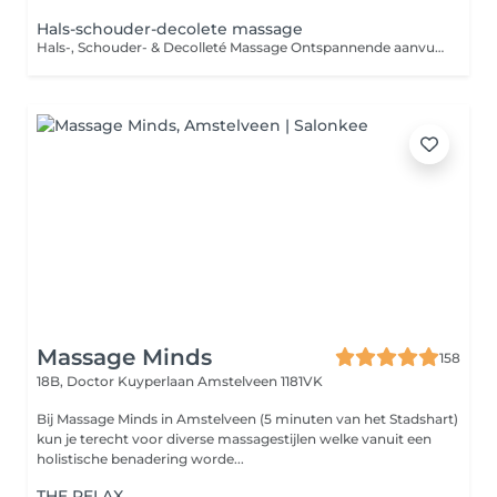
Hals-schouder-decolete massage
Hals-, Schouder- & Decolleté Massage Ontspannende aanvulling op je gezichtsbehandeling Een gezichtsbehandeling wordt nóg completer met een weldadige massage van de hals, schouders en het decolleté. Deze extra massage helpt spierspanning los te laten, stimuleert de doorbloeding en draagt bij aan een diepe ontspanning terwijl de huid op deze gebieden tegelijk wordt verzorgd en verstevigd. Perfect voor wie even wil ontsnappen aan stress, spanning in nek en schouders ervaart of gewoon net dat beetje extra luxe wil tijdens een behandeling. Wat zijn de voordelen? Verlicht spierspanning en stress in nek en schouders Stimuleert lymfedrainage en bloedcirculatie Verstevigt en verzorgt de huid van hals en decolleté Verhoogt het ontspannend effect van je gezichtsbehandeling Duur: ± 30 minuten (als extra bij te boeken) Resultaat: Een ontspannen lichaam, een frisse uitstraling en een extra verzorgde huid Tip: Deze massage is ideaal bij spanningshoofdpijn, stijve schouders of een vermoeide uitstraling.
Massage Minds
158
18B, Doctor Kuyperlaan
Amstelveen 1181VK
Bij Massage Minds in Amstelveen (5 minuten van het Stadshart)
kun je terecht voor diverse massagestijlen welke vanuit een
holistische benadering worde...
THE RELAX