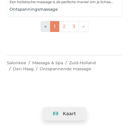
Een holistische massage is de perfecte manier om je lichaam en geest weer met elkaar in harmonie te brengen. Dit is een diepe, ontspannende en holistische behandeling die zowel fysieke als energetische uitwerking heeft. Jouw sessie start met een begeleide meditatie met ceremoniële cacao, dat een licht stimulerende werking heeft. De cacao brengt je in contact met de hartstreek en kan emoties meer naar de oppervlakte brengen. Na jouw behandeling is er een kwartier extra tijd voor een nabeschouwing. Let op: het drinken van cacao is volledig op eigen verantwoordelijkheid. Wil je hier meer over weten? Neem dan van tevoren contact op.
Ontspanningsmassage
«
1
2
3
»
Salonkee
Massage & Spa
Zuid-Holland
Den Haag
Ontspannende massage
Kaart