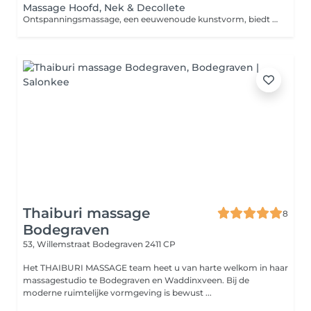
Massage Hoofd, Nek & Decollete
Ontspanningsmassage, een eeuwenoude kunstvorm, biedt een oase van rust te midden van de drukte van het moderne leven. De kern van deze massagevorm is het kalmeren van zowel lichaam als geest. Het primaire doel van deze massage is om zowel de geest als het lichaam tot rust te brengen. Ontspanningsmassage concentreert zich uitsluitend op de oppervlakkige spierlagen. Het tempo en de druk tijdens een ontspanningsmassage liggen doorgaans lager, wat zorgt voor een kalmerende en rustgevende ervaring.
Thaiburi massage
8
Bodegraven
53, Willemstraat
Bodegraven 2411 CP
Het THAIBURI MASSAGE team heet u van harte welkom in haar
massagestudio te Bodegraven en Waddinxveen. Bij de
moderne ruimtelijke vormgeving is bewust ...