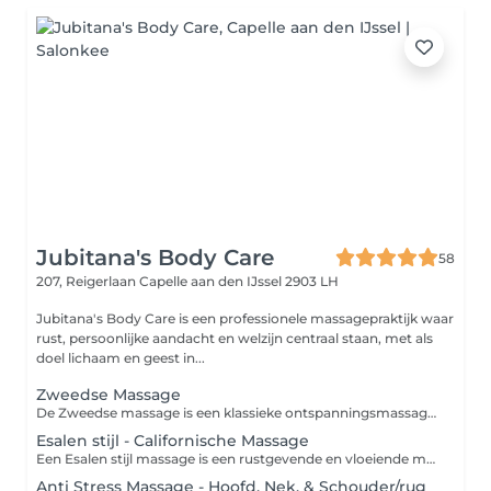
Jubitana's Body Care
58
207, Reigerlaan
Capelle aan den IJssel 2903 LH
Jubitana's Body Care is een professionele massagepraktijk waar
rust, persoonlijke aandacht en welzijn centraal staan, met als
doel lichaam en geest in...
Zweedse Massage
De Zweedse massage is een klassieke ontspanningsmassage waarbij verschillende massagetechnieken worden toegepast om de spieren te ontspannen, de doorbloeding te stimuleren en het lichaam tot rust te brengen. Voordelen Vermindert spierspanning en stress. Bevordert de bloedsomloop en afvoer van afvalstoffen. Draagt bij aan ontspanning en een verbeterd gevoel van welzijn. Kan helpen bij het verminderen van vermoeidheid en het herstellen van stijve spieren. Bij Jubitana's Body Care kunt u kiezen voor een behandeling van 60 of 90 minuten, afgestemd op uw persoonlijke wensen en behoeften. Intensiteit van graad 1 t/m 5 - 1 Zeer zacht - 2 Zacht - 3 Licht stevig - 4 Medium stevig - 5 Zeer stevig Varieert een Zweedse Massage tussen intensiteit 2 - 3.
Esalen stijl - Californische Massage
Een Esalen stijl massage is een rustgevende en vloeiende massage die gericht is op diepe ontspanning van lichaam en geest. Kenmerkend voor deze massage zijn de lange, harmonieuze strijkingen, aandachtige aanrakingen en een rustige benadering, waardoor u volledig tot ontspanning kunt komen. Voordelen van een Esalen stijl massage Bevordert diepe lichamelijke en mentale ontspanning. Vermindert stress en spanning. Stimuleert de doorbloeding en ondersteunt het natuurlijke herstel van het lichaam. Vergroot het lichaamsbewustzijn en draagt bij aan een gevoel van balans en welzijn. Bij Jubitana's Body Care kunt u kiezen uit een behandeling van 60, 90 of 120 minuten. De massage wordt volledig afgestemd op uw persoonlijke wensen en behoeften, zodat u een ontspannen en persoonlijke ervaring beleeft. Intensiteit van graad 1 t/m 5 - 1 Zeer zacht - 2 Zacht - 3 Licht stevig - 4 Medium stevig - 5 Zeer stevig Varieert een Californische massage tussen intensiteit 1 - 2.
Anti Stress Massage - Hoofd, Nek, & Schouder/rug