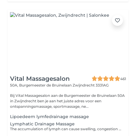
Vital Massagesalon
461
50A, Burgemeester de Bruïnelaan
Zwijndrecht 3331AG
Bij Vital Massagesalon aan de Burgemeester de Bruinelaan 50A
in Zwijndrecht ben je aan het juiste adres voor een
ontspanningsmassage, sportmassage, ne...
Lipoedeem lymfedrainage massage
Lymphatic Drainage Massage
The accumulation of lymph can cause swelling, congestion and pain. Lymphatic drainage massage practitioners use gentle and precise strokes to encourage the flow of lymph. If you suffer from headaches or endless congestion consider treating your symptoms with a lymphatic drainage massage.