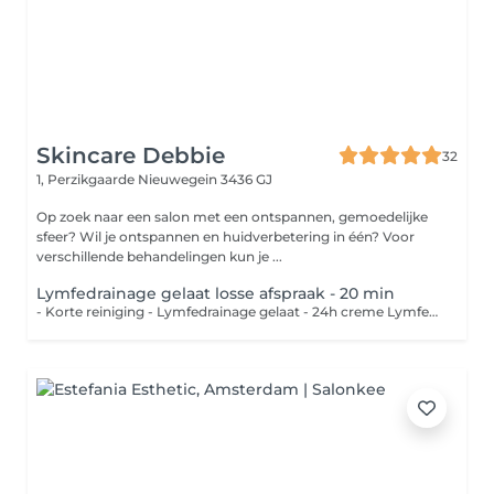
Skincare Debbie
32
1, Perzikgaarde
Nieuwegein 3436 GJ
Op zoek naar een salon met een ontspannen, gemoedelijke
sfeer? Wil je ontspannen en huidverbetering in één? Voor
verschillende behandelingen kun je ...
Lymfedrainage gelaat losse afspraak - 20 min
- Korte reiniging - Lymfedrainage gelaat - 24h creme Lymfedrainage werkt drainerend voor vochtophopingen in het gelaat. Na een ooglidcorrectie kan een aantal keer lymfedrainage zeker verschil maken.