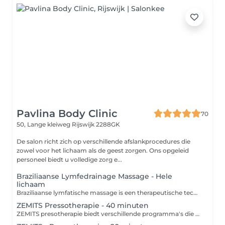
Pavlina Body Clinic
70
50, Lange kleiweg
Rijswijk 2288GK
De salon richt zich op verschillende afslankprocedures die
zowel voor het lichaam als de geest zorgen. Ons opgeleid
personeel biedt u volledige zorg e...
Braziliaanse Lymfedrainage Massage - Hele
lichaam
Braziliaanse lymfatische massage is een therapeutische techniek die zich richt op de stimulatie van het lymfestelsel en de ondersteuning van de detoxificatie van het lichaam. Deze massage, die zijn oorsprong in Brazilië heeft, wordt uitgevoerd met zachte, ritmische bewegingen en druk die de lymfe-afvoer bevorderen en de bloedcirculatie verbeteren. Contra-indicaties: 1. Acute infecties 2. Ontstekingziekten 3. Tumoren 4. Trombose 5. Hartproblemen 6. Diabetes 7. Open wonden 8. Zwangerschap
ZEMITS Pressotherapie - 40 minuten
ZEMITS presotherapie biedt verschillende programma's die zich richten op specifieke behoeften van cliënten: 1. **Detoxificatieprogramma**: Ondersteunt het lymfesysteem en verwijdert gifstoffen uit het lichaam. 2. **Vetverbrandingsprogramma**: Versnelt de stofwisseling en helpt bij het afvallen. 3. **Huidverstevigingsprogramma**: Stimuleert de collageenproductie en verstevigt de huid. 4. **Herstelprogramma**: Vermindert spanning in de spieren en bevordert een snellere regeneratie na fysieke activiteit. 5. **Ontspannings- en wellnessprogramma**: Biedt stressverlichting en een aangename, ontspannende ervaring. 6. **Programma ter verbetering van de doorbloeding**: Helpt de doorbloeding van de ledematen te verbeteren en vermindert zwellingen. Deze programma's kunnen worden gepersonaliseerd op basis van de behoeften van elke cliënt, wat zorgt voor effectieve therapeutische resultaten. Presotherapie heeft enkele contra-indicaties: 1. Zwangerschap 2. Infectieziekten 3. Hartproblemen 4. Bloedstolsels 5. Huidziekten 6. Kanker 7. Ernstige neurologische aandoeningen 8. Lage bloeddruk 9. Ontstekingen Raadpleeg altijd een specialist om te zien of de therapie geschikt is.