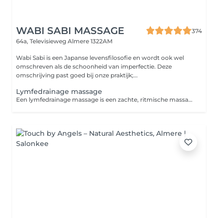
WABI SABI MASSAGE
374
64a, Televisieweg
Almere 1322AM
Wabi Sabi is een Japanse levensfilosofie en wordt ook wel
omschreven als de schoonheid van imperfectie. Deze
omschrijving past goed bij onze praktijk;...
Lymfedrainage massage
Een lymfedrainage massage is een zachte, ritmische massagetechniek die de afvoer van lymfevocht stimuleert. Dit helpt het lichaam bij het afvoeren van afvalstoffen en overtollig vocht, kan zwellingen verminderen en ondersteunt het herstel en de ontspanning van het lichaam.