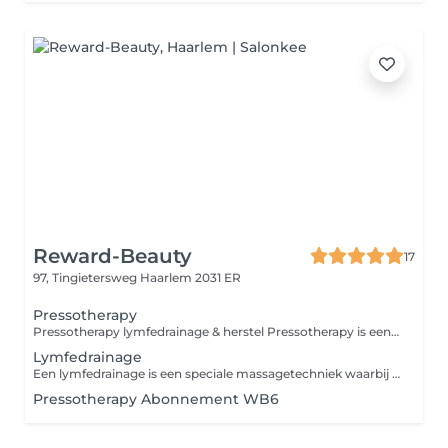
Reward-Beauty
17
97, Tingietersweg
Haarlem 2031 ER
Pressotherapy
Pressotherapy lymfedrainage & herstel Pressotherapy is een mechanische compressietherapie waarbij speciale compressie-manchetten met ritmische luchtdruk het lymfesysteem en de bloedcirculatie stimuleren. Deze techniek, ook bekend als intermitterende pneumatische compressie, wordt in de medische en fysiotherapeutische praktijk toegepast ter ondersteuning van lymfedrainage en vochtregulatie. Door de gecontroleerde drukgolven kan de behandeling helpen bij het verminderen van vochtophoping (oedeem) en het ondersteunen van de afvoer van lymfevocht. Veel mensen ervaren daarnaast verlichting van zware of vermoeide benen, bijvoorbeeld na lang staan, zitten of intensieve belasting. Wetenschappelijk onderbouwde toepassingen Ondersteuning van lymfedrainage Vermindering van vochtophoping (oedeem) Stimulatie van bloedcirculatie in de benen Ondersteuning bij herstel na lichamelijke inspanning Kan worden toegepast in herstelprogramma's na bepaalde operaties (alleen wanneer medisch toegestaan) Daarnaast wordt deze vorm van ritmische compressie door sommige therapeuten gebruikt als ondersteunende behandeling bij stress- en burn-outklachten, omdat de behandeling het lichaam helpt te ontspannen en de doorbloeding ondersteunt. Voor wie niet geschikt Pressotherapy wordt niet aangeraden bij: actieve trombose of ernstige vaatproblemen ernstige hart- en vaatziekten acute infecties of ontstekingen onbehandelde hypertensie (hoge bloeddruk) zwangerschap (tenzij medisch toegestaan) Bij twijfel kijken we altijd samen of de behandeling veilig voor je is. Moment voor jezelf Pressotherapy kan ook simpelweg een rustmoment voor jezelf zijn. Je ligt comfortabel terwijl de behandeling het werk doet zonder inspanning of gedoe. Neem gerust je favoriete rustgevende muziek mee, of vraag ons om een playlist. Sluit even af van de drukte en geef je lichaam tijd om te herstellen. Abonnement mogelijk Omdat lymfedrainage vaak regelmatige stimulatie nodig heeft, biedt Reward-Beauty ook een abonnement voor deze behandeling. Zo kun je het lichaam structureel ondersteunen in herstel en balans. Reward yourself.
Lymfedrainage
Een lymfedrainage is een speciale massagetechniek waarbij met zachte ronddraaiende bewegingen de afvoer van vocht, en daarmee gifstoffen, wordt gestimuleerd. Het kan ook helpen bij het behandelen en verminderen van vochtophopingen (oedemen).
Pressotherapy Abonnement WB6