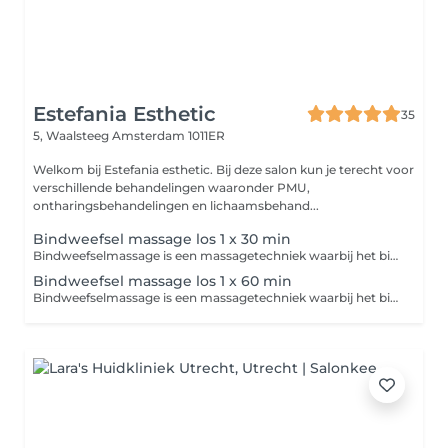
Estefania Esthetic
35
5, Waalsteeg
Amsterdam 1011ER
Welkom bij Estefania esthetic. Bij deze salon kun je terecht voor
verschillende behandelingen waaronder PMU,
ontharingsbehandelingen en lichaamsbehand...
Bindweefsel massage los 1 x 30 min
Bindweefselmassage is een massagetechniek waarbij het bindweefsel (de huid en onderliggende lagen) wordt gestimuleerd met stevige, vaak wat trekkende bewegingen. Dit verbetert de doorbloeding, maakt verklevingen los en kan de huid en spieren soepeler maken. De massage kan soms gevoelig zijn, maar helpt het lichaam beter te herstellen en te ontspannen.
Bindweefsel massage los 1 x 60 min
Bindweefselmassage is een massagetechniek waarbij het bindweefsel (de huid en onderliggende lagen) wordt gestimuleerd met stevige, vaak wat trekkende bewegingen. Dit verbetert de doorbloeding, maakt verklevingen los en kan de huid en spieren soepeler maken. De massage kan soms gevoelig zijn, maar helpt het lichaam beter te herstellen en te ontspannen.