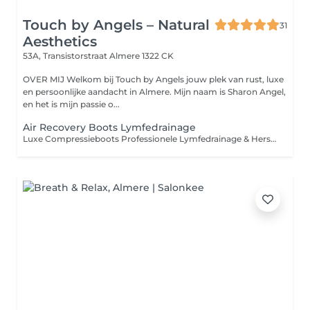
Touch by Angels – Natural
31
Aesthetics
53A, Transistorstraat
Almere 1322 CK
OVER MIJ Welkom bij Touch by Angels jouw plek van rust, luxe
en persoonlijke aandacht in Almere. Mijn naam is Sharon Angel,
en het is mijn passie o...
Air Recovery Boots Lymfedrainage
Luxe Compressieboots Professionele Lymfedrainage & Herstel Deze luxe compressieboots zijn gebaseerd op geavanceerde lymfedrainage- en pressotherapie-technieken, zoals toegepast in de sport- en herstelbranche. Door middel van gecontroleerde, ritmische luchtdruk wordt de bloedsomloop gestimuleerd en wordt de natuurlijke afvoer van vocht ondersteund. De behandeling ondersteunt bij: Het verminderen van vochtophoping (oedeem) In combinatie met Neocare Elite / Care+ kan dit het resultaat verder versterken. Het verlichten van zware, vermoeide benen Het ondersteunen van spierherstel na intensieve training Het bevorderen van ontspanning en algemeen comfort Voor wie geschikt? Ideaal voor: Sporters Mensen met een staand of zittend beroep Cliënten met neiging tot vochtretentie Iedereen die zijn benen een effectief herstelmoment wil geven