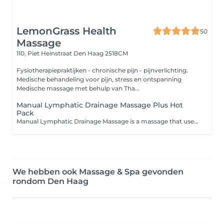
LemonGrass Health
50
Massage
110, Piet Heinstraat
Den Haag 2518CM
Fysiotherapiepraktijken - chronische pijn - pijnverlichting.
Medische behandeling voor pijn, stress en ontspanning
Medische massage met behulp van Tha...
Manual Lymphatic Drainage Massage Plus Hot
Pack
Manual Lymphatic Drainage Massage is a massage that uses light, rhythmic movements and focuses on stimulating the flow of lymphatic fluid. It massages the lymph nodes and lymphatic vessels, using pumping, stroking and light kneading techniques on the skin where the lymph nodes and lymphatic vessels are located. Lymphatic drainage massage or lymphatic drainage stimulates the lymph nodes. Lymph nodes are where toxins accumulate, causing edema. Lymphatic massage stimulates the lymph nodes, helping to expel toxins in the form of sweat and urine, relieving depression and reducing anxiety.
We hebben ook Massage & Spa gevonden
rondom Den Haag