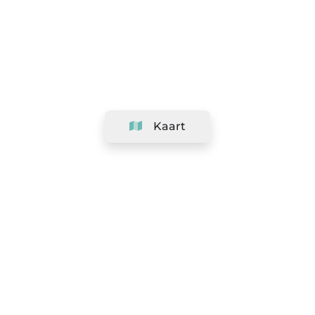
Kaart
Bedrijf
Support
Team
&
Carrières
Informatie voor salons