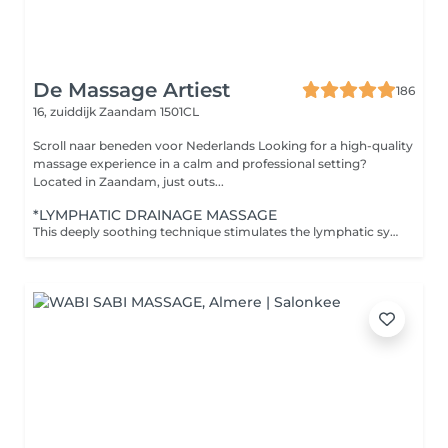
De Massage Artiest
186
16, zuiddijk
Zaandam 1501CL
Scroll naar beneden voor Nederlands Looking for a high-quality
massage experience in a calm and professional setting?
Located in Zaandam, just outs...
*LYMPHATIC DRAINAGE MASSAGE
This deeply soothing technique stimulates the lymphatic system to support natural detoxification, reduce inflammation, and boost immune response. Through gentle, rhythmic movements, it encourages the release of excess fluids and tension stored in the body. This treatment includes: Light, sweeping strokes to activate lymph flow Mindful touch to invite deep calm and inner balance Perfect for those experiencing water retention, sluggish circulation, post-travel heaviness, or general fatigue. Feel lighter, clearer, and more in tune with your body's natural rhythm.