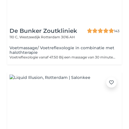
De Bunker Zoutkliniek
143
110 C, Westzeedijk
Rotterdam 3016 AH
Voetmassage/ Voetreflexologie in combinatie met
halothterapie
Voetreflexologie vanaf 47.50 Bij een massage van 30 minuten focussen we vooral op de boven- en onderkant van de voeten. Het brengt een energiebalans, goed voor het immuunsysteem en vermoeidheid, stress verlichtend. Als je zwanger bent, adviseren wij dat je een zwangerschap voet massage boekt. Een voetreflexmassage is een prachtige methode om de gezondheid op een holistische manier te behouden. Met deze massage kan een diepere interventie op de Qi stroom worden geïntegreerd met spier- en weefselontspanning. Het is geschikt voor vermoeide mensen en na een lange reis voor een reboost, vaker koude voeten hebben, of gezwollen voeten en/of onder benen.