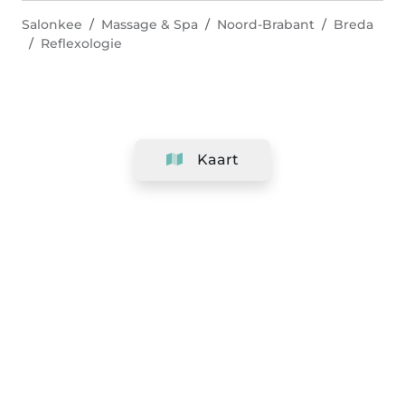
Salonkee
Massage & Spa
Noord-Brabant
Breda
Reflexologie
Kaart
Bedrijf
Support
Team
&
Carrières
Informatie voor salons