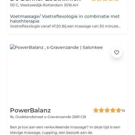
110 C, Westzeedijk
Rotterdam 3016 AH
Voetmassage/ Voetreflexologie in combinatie met
halothterapie
Voetreflexologie vanaf 47.50 Bij een massage van 30 minuten focussen we vooral op de boven- en onderkant van de voeten. Het brengt een energiebalans, goed voor het immuunsysteem en vermoeidheid, stress verlichtend. Als je zwanger bent, adviseren wij dat je een zwangerschap voet massage boekt. Een voetreflexmassage is een prachtige methode om de gezondheid op een holistische manier te behouden. Met deze massage kan een diepere interventie op de Qi stroom worden geïntegreerd met spier- en weefselontspanning. Het is geschikt voor vermoeide mensen en na een lange reis voor een reboost, vaker koude voeten hebben, of gezwollen voeten en/of onder benen.
PowerBalanz
14
1b, Oudelandstraat
s-Gravenzande 2691 CB
Ben je toe aan een verkwikkende massage? In deze tijd is een
stevige massage, cupping, een bezoek aan de