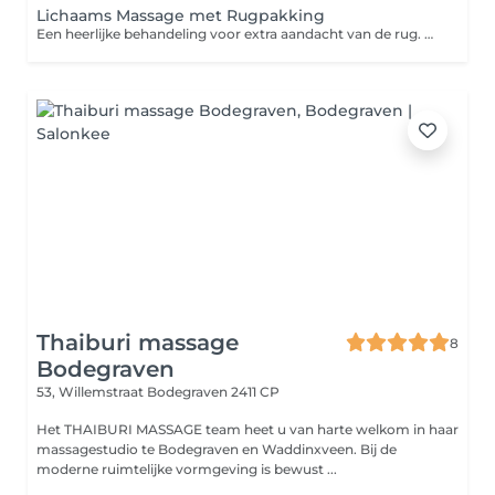
Lichaams Massage met Rugpakking
Een heerlijke behandeling voor extra aandacht van de rug. De rug wordt eerste gereinigd met een schuimende emulsie van een scrub. De pakking wordt opgebracht en afgedekt met een folie en daarna beschermd in een oase van warmte. Tijdens de inwerktijd van de pakking worden uw benen en voeten gemasseerd. Na de inwerktijd wordt de pakking verwijderd en wordt de behandeling afgesloten met een heerlijke rug & nek massage. Er zijn verschillende pakkingen waar je uit kunt kiezen: - Groene klei pakking voor extra energie. Helpt tevens bij klachten aan de spieren & huid. - Zuiverende Algen pakking
Thaiburi massage
8
Bodegraven
53, Willemstraat
Bodegraven 2411 CP
Het THAIBURI MASSAGE team heet u van harte welkom in haar
massagestudio te Bodegraven en Waddinxveen. Bij de
moderne ruimtelijke vormgeving is bewust ...