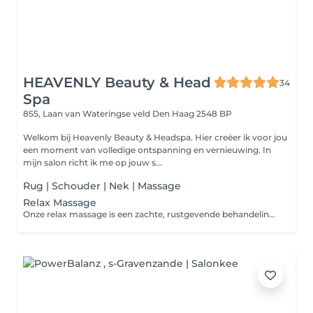
HEAVENLY Beauty & Head
34
Spa
855, Laan van Wateringse veld
Den Haag 2548 BP
Welkom bij Heavenly Beauty & Headspa. Hier creëer ik voor jou
een moment van volledige ontspanning en vernieuwing. In
mijn salon richt ik me op jouw s...
Rug | Schouder | Nek | Massage
Relax Massage
Onze relax massage is een zachte, rustgevende behandeling die volledig gericht is op ontspanning. Met vloeiende strijkingen en lichte druk worden rug, nek, hoofd en armen behandeld om spanning los te laten en de doorbloeding te stimuleren. De massage kalmeert het zenuwstelsel, vermindert stress en geeft een diep gevoel van rust en welzijn. Perfect voor wie even volledig wil ontspannen en opladen.