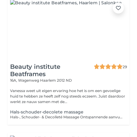
Beauty institute
29
Beatframes
16A, Wagenweg
Haarlem 2012 ND
Vanessa weet uit eigen ervaring hoe het is om een gevoelige
huid te hebben ze heeft zelf nog steeds eczeem. Juist daardoor
werkt ze nauw samen met de...
Hals-schouder-decolete massage
Hals-, Schouder- & Decolleté Massage Ontspannende aanvulling op je gezichtsbehandeling Een gezichtsbehandeling wordt nóg completer met een weldadige massage van de hals, schouders en het decolleté. Deze extra massage helpt spierspanning los te laten, stimuleert de doorbloeding en draagt bij aan een diepe ontspanning terwijl de huid op deze gebieden tegelijk wordt verzorgd en verstevigd. Perfect voor wie even wil ontsnappen aan stress, spanning in nek en schouders ervaart of gewoon net dat beetje extra luxe wil tijdens een behandeling. Wat zijn de voordelen? Verlicht spierspanning en stress in nek en schouders Stimuleert lymfedrainage en bloedcirculatie Verstevigt en verzorgt de huid van hals en decolleté Verhoogt het ontspannend effect van je gezichtsbehandeling Duur: ± 30 minuten (als extra bij te boeken) Resultaat: Een ontspannen lichaam, een frisse uitstraling en een extra verzorgde huid Tip: Deze massage is ideaal bij spanningshoofdpijn, stijve schouders of een vermoeide uitstraling.