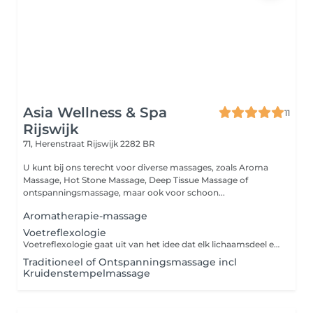
Asia Wellness & Spa
11
Rijswijk
71, Herenstraat
Rijswijk 2282 BR
U kunt bij ons terecht voor diverse massages, zoals Aroma
Massage, Hot Stone Massage, Deep Tissue Massage of
ontspanningsmassage, maar ook voor schoon...
Aromatherapie-massage
Voetreflexologie
Voetreflexologie gaat uit van het idee dat elk lichaamsdeel en orgaan in verbinding staat met een specifiek punt op de voeten. Het masseren van bepaalde drukpunten brengt het lichaam weer in balans en zorgt zo voor een algeheel gevoel van welzijn.
Traditioneel of Ontspanningsmassage incl
Kruidenstempelmassage