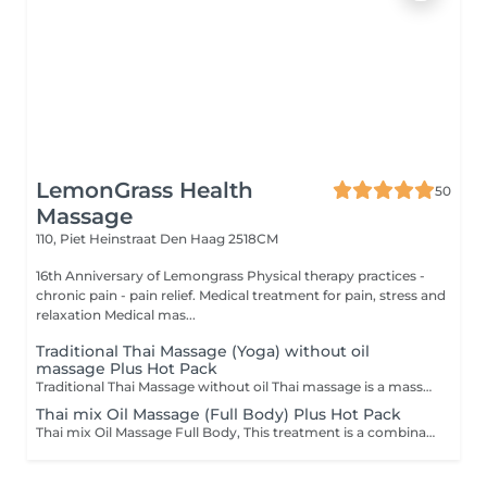
LemonGrass Health
50
Massage
110, Piet Heinstraat
Den Haag 2518CM
16th Anniversary of Lemongrass Physical therapy practices -
chronic pain - pain relief. Medical treatment for pain, stress and
relaxation Medical mas...
Traditional Thai Massage (Yoga) without oil
massage Plus Hot Pack
Traditional Thai Massage without oil Thai massage is a massage using hands, feet or elbows to press, squeeze, massage, bend, twist and pull various parts of the body, but does not use oil. It is a massage to relax muscles and does not focus on treatment.
Thai mix Oil Massage (Full Body) Plus Hot Pack
Thai mix Oil Massage Full Body, This treatment is a combination of a traditional Thai massage with a Oil massage.