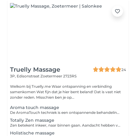
Truelly Massage
24
3P, Edisonstraat
Zoetermeer 2723RS
Welkom bij Truelly.me Waar ontspanning en verbinding
samenkomen Wat fijn dat je hier bent beland! Dat is vast niet
zonder reden. Misschien ben je op...
Aroma touch massage
De AromaTouch techniek is een ontspannende behandeling (zachte wellness massage) waarbij 8 pure essentiële oliën worden ingezet langs de energiebanen (meridianen) en energiepunten van de rug, schouders, hoofd en voeten.
Totally Zen massage
Zen betekent inkeer, naar binnen gaan. Aandacht hebben voor wat isontvankelijkheid en helderheid, voorbij alle voorstellingen en denkbeelden. Wat is een Totally Zen Massage Zen is een meditatievorm die zijn oorsprong vindt in het boeddhisme in India. De meditatievorm verspreidde zich daarna via Japan en China naar de westerse wereld. Het is de bedoeling om via meditatie en intense concentratieoefeningen inzicht te krijgen in je ware aard. Dit zou helpen om op een vrijere manier door het leven te gaan. Het is een bewustzijnstoestand waarbij men vrij is van gedachten. Door deze massage te ontvangen, zorgen we voor een leeg en rustig hoofd. Maar ook alle spanning uit je lichaam te laten afvloeien.
Holistische massage