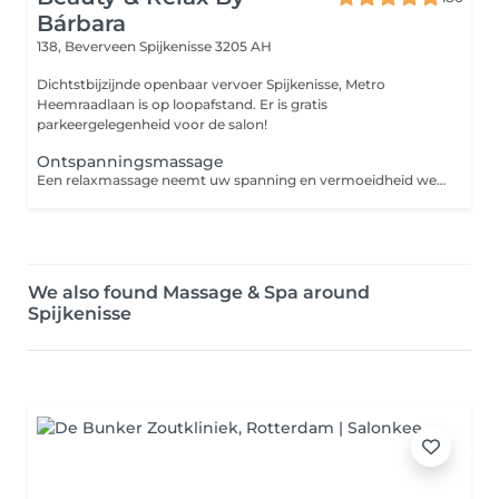
Bárbara
138, Beverveen
Spijkenisse 3205 AH
Dichtstbijzijnde openbaar vervoer Spijkenisse, Metro
Heemraadlaan is op loopafstand. Er is gratis
parkeergelegenheid voor de salon!
Ontspanningsmassage
Een relaxmassage neemt uw spanning en vermoeidheid weg. En brengt daar ontspanning en nieuwe energie voor in de plaats. Meestal is de massage wat zachter, maar de keuze is aan u. Doel: rust en algehele ontspanning van uw lichaam en geest. Power: zachte tot gemiddelde druk. Gemasseerde zones: nek, schouders, rug, benen (voorkant en achterkant), armen en hoofd. Drukpunten: de drukpunten worden met lichte kracht gemasseerd. Effect: betere doorstroom van lichamelijke en emotionele energie, waardoor u zich vitaler en energieker voelt.
We also found Massage & Spa around
Spijkenisse