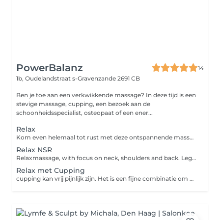
PowerBalanz
14
1b, Oudelandstraat
s-Gravenzande 2691 CB
Ben je toe aan een verkwikkende massage? In deze tijd is een
stevige massage, cupping, een bezoek aan de
schoonheidsspecialist, osteopaat of een ener...
Relax
Kom even helemaal tot rust met deze ontspannende massage. Een ontspanningsmassage wordt als zacht en rustig ervaren en is bedoeld voor mensen die hun spieren en lichaam op een vriendelijke manier willen laten ontspannen. Spierspanning wordt minder, bewegingsmogelijkheid wordt groter en vermoeidheids -en stressklachten verdwijnen. Deze massage kan verlichting brengen en de pijn doen verzachten en soms zelfs laten verdwijnen. Het doel van deze massage is ontspanning, verjonging en oplading met behulp van een zachte olie en een combinatie van massagetechnieken zoals strijkbewegingen, kneden, drukken en rollen. De volgende massagetechnieken worden toegepast: Tuina, Shiatsu, Lomi-Lomi en Zweedse massage. Een regelmatige ontspanningsmassage werkt zelfs preventief omdat het lichaam deze ontspanning opslaat in het lichaamsgeheugen en hierdoor in spanning situaties makkelijker ontspant.
Relax NSR
Relaxmassage, with focus on neck, shoulders and back. Legs will not be massaged. Please book a Powermassage if you need a firm massage to get knots worked out.
Relax met Cupping
cupping kan vrij pijnlijk zijn. Het is een fijne combinatie om daarnaast de verdere behandeling te ontspannen.