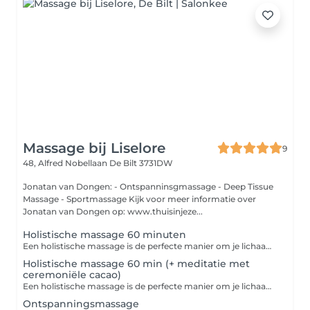
Massage bij Liselore
9
48, Alfred Nobellaan
De Bilt 3731DW
Jonatan van Dongen: - Ontspanninsgmassage - Deep Tissue
Massage - Sportmassage Kijk voor meer informatie over
Jonatan van Dongen op: www.thuisinjeze...
Holistische massage 60 minuten
Een holistische massage is de perfecte manier om je lichaam en geest weer met elkaar in harmonie te brengen. Dit is een diepe, ontspannende en holistische behandeling die zowel fysieke als energetische uitwerking heeft. Na jouw behandeling is er een kwartier extra tijd voor een nabeschouwing.
Holistische massage 60 min (+ meditatie met
ceremoniële cacao)
Een holistische massage is de perfecte manier om je lichaam en geest weer met elkaar in harmonie te brengen. Dit is een diepe, ontspannende en holistische behandeling die zowel fysieke als energetische uitwerking heeft. Jouw sessie start met een begeleide meditatie met ceremoniële cacao, dat een licht stimulerende werking heeft. De cacao brengt je in contact met de hartstreek en kan emoties meer naar de oppervlakte brengen. Na jouw behandeling is er een kwartier extra tijd voor een nabeschouwing. Let op: het drinken van cacao is volledig op eigen verantwoordelijkheid. Wil je hier meer over weten? Neem dan van tevoren contact op.
Ontspanningsmassage