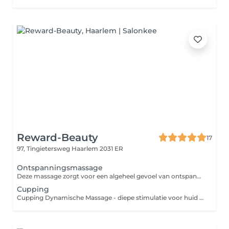
Reward-Beauty
17
97, Tingietersweg
Haarlem 2031 ER
Ontspanningsmassage
Deze massage zorgt voor een algeheel gevoel van ontspanning. Terwijl je spieren relaxen ebt stress weg zodat lichaam en geest weer in balans komen.
Cupping
Cupping Dynamische Massage - diepe stimulatie voor huid en lichaam Cupping massage is een krachtige behandelmethode waarbij speciale cups op de huid worden geplaatst om een vacuüm te creëren. Hierdoor wordt de doorbloeding gestimuleerd, afvalstoffen sneller afgevoerd en het bindweefsel intensief geactiveerd. De behandeling werkt diep op het lichaam en kan helpen bij spierspanning, vastzittend bindweefsel en vochtophoping. Tegelijk stimuleert cupping de natuurlijke processen van het lichaam, waardoor de huid er gladder, steviger en gezonder uit kan zien. Bij Reward-Beauty gebruiken we cupping vaak als onderdeel van body treatments om het lichaam te ondersteunen bij herstel, ontspanning en huidverbetering. Voordelen van cupping massage Helpt afvalstoffen sneller afvoeren, Detox Vermindert spierspanning en vastzittend bindweefse Stimuleert bloedcirculatie en lymfedrainagel Ondersteunt bij vochtophoping en daardoor secundair cellulitis Geeft een ontspannen en lichter gevoel in het lichaam Voor wie niet geschikt Cupping massage wordt niet aangeraden bij: zwangerschap gebruik van bloedverdunners spataderen of kwetsbare bloedvaten in het behandelgebied huidinfecties, open wondjes of actieve ontstekingen ernstige huidgevoeligheid of blauwe plekken die snel ontstaan Twijfel je of de behandeling geschikt is voor jou? Dan kijken we bij Reward-Beauty altijd samen naar wat veilig en verantwoord is voor jouw lichaam. Reward yourself.