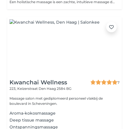
Een holistische massage is een zachte, intuïtieve massage die lichaam en geest als één geheel benadert. Met aandachtige aanrakingen en gebruik van verschillende technieken bevordert het ontspanning, herstelt energiebalans en vermindert stress. Deze massage ondersteunt emotioneel welzijn, stimuleert zelfbewustzijn en brengt diepe rust, terwijl blokkades worden losgelaten voor een harmonieuze levensenergie.
Kwanchai Wellness
7
223, Keizerstraat
Den Haag 2584 BG
Massage salon met gediplomeerd personeel vlakbij de
boulevard in Scheveningen.
Aroma-kokosmassage
Deep tissue massage
Ontspanningsmassage