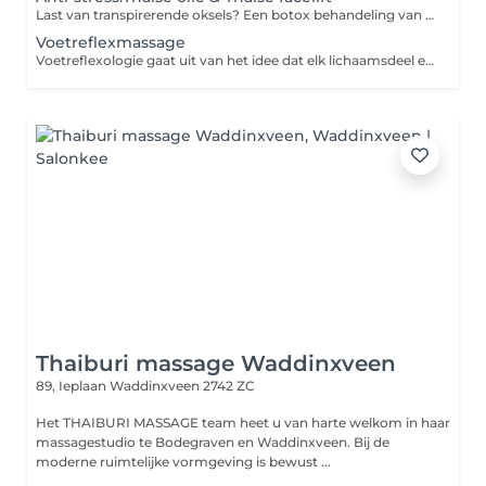
Last van transpirerende oksels? Een botox behandeling van anti-transpiratie onder de oksels kan uitkomst bieden. Bij de behandeling worden meerdere prikjes per oksel gezet. De botox blokkeert de zenuwen die de zweetklieren aansturen waardoor je minder of geen zweet meer produceert.
Voetreflexmassage
Voetreflexologie gaat uit van het idee dat elk lichaamsdeel en orgaan in verbinding staat met een specifiek punt op de voeten. Het masseren van bepaalde drukpunten brengt het lichaam weer in balans en zorgt zo voor een algeheel gevoel van welzijn.
Thaiburi massage Waddinxveen
89, Ieplaan
Waddinxveen 2742 ZC
Het THAIBURI MASSAGE team heet u van harte welkom in haar
massagestudio te Bodegraven en Waddinxveen. Bij de
moderne ruimtelijke vormgeving is bewust ...