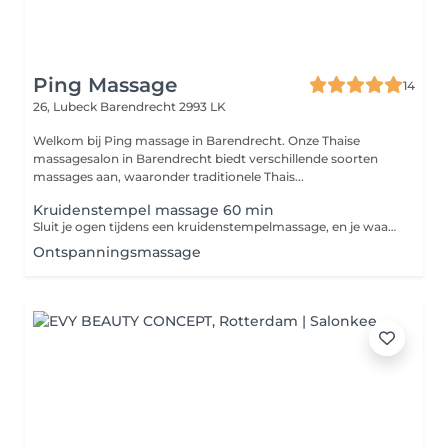
Ping Massage
14
26, Lubeck
Barendrecht 2993 LK
Welkom bij Ping massage in Barendrecht. Onze Thaise
massagesalon in Barendrecht biedt verschillende soorten
massages aan, waaronder traditionele Thais...
Kruidenstempel massage 60 min
Sluit je ogen tijdens een kruidenstempelmassage, en je waant je meteen in Thailand. De masseuse gebruikt warme bundels gevuld met geneeskrachtige Thaise kruiden. Alleen al de geur zorgt voor directe ontspanning.
Ontspanningsmassage