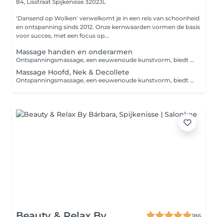
84, Lisstraat
Spijkenisse 3202JL
'Dansend op Wolken' verwelkomt je in een reis van schoonheid
en ontspanning sinds 2012. Onze kernwaarden vormen de basis
voor succes, met een focus op...
Massage handen en onderarmen
Ontspanningsmassage, een eeuwenoude kunstvorm, biedt een oase van rust te midden van de drukte van het moderne leven. De kern van deze massagevorm is het kalmeren van zowel lichaam als geest. Het primaire doel van deze massage is om zowel de geest als het lichaam tot rust te brengen. Ontspanningsmassage concentreert zich uitsluitend op de oppervlakkige spierlagen. Het tempo en de druk tijdens een ontspanningsmassage liggen doorgaans lager, wat zorgt voor een kalmerende en rustgevende ervaring.
Massage Hoofd, Nek & Decollete
Ontspanningsmassage, een eeuwenoude kunstvorm, biedt een oase van rust te midden van de drukte van het moderne leven. De kern van deze massagevorm is het kalmeren van zowel lichaam als geest. Het primaire doel van deze massage is om zowel de geest als het lichaam tot rust te brengen. Ontspanningsmassage concentreert zich uitsluitend op de oppervlakkige spierlagen. Het tempo en de druk tijdens een ontspanningsmassage liggen doorgaans lager, wat zorgt voor een kalmerende en rustgevende ervaring.
Beauty & Relax By
186