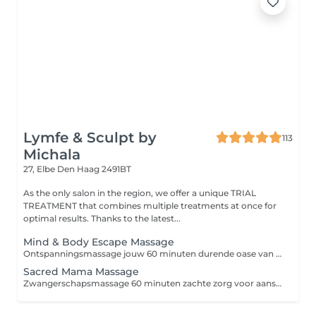
Lymfe & Sculpt by
113
Michala
27, Elbe
Den Haag 2491BT
As the only salon in the region, we offer a unique TRIAL
TREATMENT that combines multiple treatments at once for
optimal results. Thanks to the latest...
Mind & Body Escape Massage
Ontspanningsmassage jouw 60 minuten durende oase van rust Stel je voor dat je even je ogen sluit en de wereld om je heen stilvalt. Zachte muziek, de geur van warme oliën en kalmerende aanrakingen nemen langzaam de spanning en vermoeidheid van je weg. Dat is een ontspanningsmassage in onze salon een ritueel waarbij niet alleen je lichaam tot rust komt, maar ook je geest vrijer kan ademhalen. In tegenstelling tot klassieke therapeutische massages is het doel hier geen pijnlijke drukpunten, maar diepe regeneratie met zachte technieken die de doorbloeding stimuleren, je spieren losmaken en je hoofd helemaal tot rust brengen. Het resultaat: -stress en vermoeidheid vloeien weg -je spieren voelen soepeler en je lichaam lichter -je stemming verbetert door de aanmaak van endorfines -'s avonds slaap je dieper en rustiger -je huid voelt zacht en straalt meer Een ontspanningsmassage is de perfecte keuze als je even tijd voor jezelf wilt, nieuwe energie wilt opdoen en de deur uit wilt gaan met het gevoel dat je opnieuw hebt opgeladen.
Sacred Mama Massage
Zwangerschapsmassage 60 minuten zachte zorg voor aanstaande mama's Een zwangerschap is een bijzondere periode, maar ook een grote belasting voor lichaam en geest. Een groeiende buik, hormonale veranderingen en vermoeidheid zorgen vaak voor spanning in de rug, opgezwollen benen of een onrustige slaap. Een zwangerschapsmassage is een veilige en zachte manier om ontspanning, verlichting en een moment voor jezelf te ervaren. Tijdens de 60 minuten durende massage richten we ons op de gebieden die tijdens de zwangerschap het meest worden belast rug, onderrug, nek, benen en voeten. De massage wordt uitgevoerd in een comfortabele zijligging, ondersteund door kussens, zodat elke aanraking zo aangenaam en veilig mogelijk is. Voordelen van een zwangerschapsmassage: -verlichting van rug-, schouder- en onderrugklachten -vermindering van opgezwollen benen -diepe ontspanning en een betere nachtrust -vermindering van stress en spanning -betere bloed- en lymfecirculatie -een gevoel van welzijn voor moeder én baby Een zwangerschapsmassage is een prachtig cadeau dat elke aanstaande mama verdient een moment om even te ontspannen en zich volledig te richten op zichzelf en haar kindje.