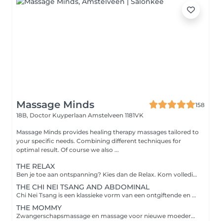
Massage Minds
158
18B, Doctor Kuyperlaan
Amstelveen 1181VK
Massage Minds provides healing therapy massages tailored to
your specific needs. Combining different techniques for
optimal result. Of course we also ...
THE RELAX
Ben je toe aan ontspanning? Kies dan de Relax. Kom volledig tot rust, laat spanningen los en ervaar nieuwe energie. De ultieme ontspanningsmassage op maat gemaakt naar uw wensen. In deze massage is de aandacht erop gericht om enerzijds via zachte aanraking het lichaam te laten ontspannen en anderzijds wat steviger te werken op stress punten in het lichaam zodat deze oplossen en de energie weer vrij kan stromen. Het lichaam is de weg weg van het denken. Daarom moeten we ons weer lekker voelen in dat lichaam zodat we daar graag verblijven. Ook gebruiken enkele therapeuten Reiki. Onze massages worden altijd gegeven vanuit een holistisch oogpunt.
THE CHI NEI TSANG AND ABDOMINAL
Chi Nei Tsang is een klassieke vorm van een ontgiftende en energie stimulerende buikmassage. De techniek combineert Chinese en Thaise massage- en meditatietechnieken, waardoor het absoluut anders is dan alle andere helende behandelingen. Chi, de levenskracht-energie, beweegt door de interne kanalen; het zenuwstelsel, de bloedvaten en de lymfeklieren van het lichaam. Deze systemen kruisen elkaar en concentreren zich in het buikgebied waar het enterisch zenuwstelsel zich bevind. Dit enterisch zenuwstelsel kan deze systemen beïnvloeden. Zorgen en spanningen van de dag, de maand of het jaar concentreren zich in het buikgebied en kunnen daar vast komen te zitten. Deze verstoringen kunnen fysieke knopen van de zenuwen, bloedvaten en lymfeklieren veroorzaken. Het resultaat is de geleidelijke obstructie van de energiecirculatie. Dit kan leiden tot een aantal ziekten waaronder, maar niet beperkt tot, maagpijn, constipatie, een opgeblazen gevoel, slapeloosheid, slechte huidkwaliteit en een onvermogen om gewicht te verliezen.
THE MOMMY
Zwangerschapsmassage en massage voor nieuwe moeders. Studies wijzen uit dat massage therapie die tijdens de zwangerschap wordt uitgevoerd, de angst kan verminderen, symptomen van depressie kan verminderen, spier en gewrichtspijn kan verlichten en de uitkomsten van de bevalling en de gezondheidszorg van de pasgeboren baby kan verbeteren. Het doel van de massage is om de spierspanning te ontspannen en te verbeteren lymfatische en bloedcirculatie lichte druk uitgeoefend op de spiergroepen van het lichaam. De massage is aanbevolen tijdens de zwangerschap omdat het veel voorkomende ongemakken oplost in hormoonhuishouding. Na de bevalling heeft de moeder een flinke prestatie geleverd en kan de massage ondersteuning bieden in het herstel maar ook kan het helpen bij de borstvoeding.