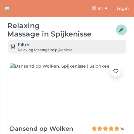
EN
Login
Relaxing
Massage
in
Spijkenisse
Filter
Relaxing Massage
in
Spijkenisse
Dansend op Wolken
94