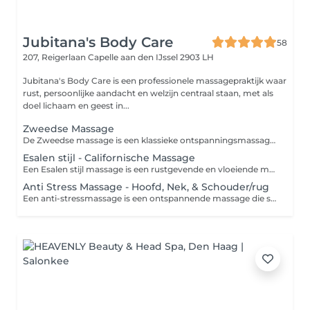
Jubitana's Body Care
58
207, Reigerlaan
Capelle aan den IJssel 2903 LH
Jubitana's Body Care is een professionele massagepraktijk waar
rust, persoonlijke aandacht en welzijn centraal staan, met als
doel lichaam en geest in...
Zweedse Massage
De Zweedse massage is een klassieke ontspanningsmassage waarbij verschillende massagetechnieken worden toegepast om de spieren te ontspannen, de doorbloeding te stimuleren en het lichaam tot rust te brengen. Voordelen Vermindert spierspanning en stress. Bevordert de bloedsomloop en afvoer van afvalstoffen. Draagt bij aan ontspanning en een verbeterd gevoel van welzijn. Kan helpen bij het verminderen van vermoeidheid en het herstellen van stijve spieren. Bij Jubitana's Body Care kunt u kiezen voor een behandeling van 60 of 90 minuten, afgestemd op uw persoonlijke wensen en behoeften. Intensiteit van graad 1 t/m 5 - 1 Zeer zacht - 2 Zacht - 3 Licht stevig - 4 Medium stevig - 5 Zeer stevig Varieert een Zweedse Massage tussen intensiteit 2 - 3.
Esalen stijl - Californische Massage
Een Esalen stijl massage is een rustgevende en vloeiende massage die gericht is op diepe ontspanning van lichaam en geest. Kenmerkend voor deze massage zijn de lange, harmonieuze strijkingen, aandachtige aanrakingen en een rustige benadering, waardoor u volledig tot ontspanning kunt komen. Voordelen van een Esalen stijl massage Bevordert diepe lichamelijke en mentale ontspanning. Vermindert stress en spanning. Stimuleert de doorbloeding en ondersteunt het natuurlijke herstel van het lichaam. Vergroot het lichaamsbewustzijn en draagt bij aan een gevoel van balans en welzijn. Bij Jubitana's Body Care kunt u kiezen uit een behandeling van 60, 90 of 120 minuten. De massage wordt volledig afgestemd op uw persoonlijke wensen en behoeften, zodat u een ontspannen en persoonlijke ervaring beleeft. Intensiteit van graad 1 t/m 5 - 1 Zeer zacht - 2 Zacht - 3 Licht stevig - 4 Medium stevig - 5 Zeer stevig Varieert een Californische massage tussen intensiteit 1 - 2.
Anti Stress Massage - Hoofd, Nek, & Schouder/rug
Een anti-stressmassage is een ontspannende massage die specifiek gericht is op het verminderen van stress en spanning in het lichaam vooral hoofd ,nek en schouders. Deze massage helpt om zowel fysieke als mentale spanning te verlichten, wat vaak leidt tot een gevoel van diepe ontspanning en welzijn. Het doel is om het lichaam en de geest tot rust te brengen, stressniveaus te verlagen en de algehele balans te herstellen. Welke behandeling wordt toegepast? Bij een anti-stressmassage worden technieken gebruikt die gericht zijn op het verminderen van spierspanning en het bevorderen van ontspanning. De massage kan variëren afhankelijk van de voorkeuren van de cliënt, maar bevat vaak de volgende elementen: - Langzame, zachte strijkingen (effleurages) om het lichaam te kalmeren en te ontspannen. - Knedingen en lichte druk (petrissages), vooral rond de schouders, nek en rug, waar stress vaak wordt vastgehouden. - Werken met de acupressuurpunten om de energie in het lichaam weer in balans te brengen en blokkades te verhelpen. - Soms ook aromatherapie of kalmerende oliën om de ontspannende werking te versterken. De focus ligt bij deze massage vaak niet alleen op de spieren, maar ook op de geestelijke ontspanning. Het doel is om de symptomen van stress, zoals gespannen spieren, hoofdpijn en een onrustig gevoel, te verminderen. Dit maakt het een uitstekende keuze voor mensen die veel druk ervaren in hun dagelijkse leven. Intensiteit van graad 1 t/m 5 - 1 Zeer zacht - 2 Zacht - 3 Licht stevig - 4 Medium stevig - 5 Zeer stevig Varieert een Anti Stress Massage tussen intensiteit 2 - 4. * Deze massagevorm richt zich enkel op de hoofd, nek en schouders regio. De benen en voeten worden hierbij niet meegenomen in de massage.