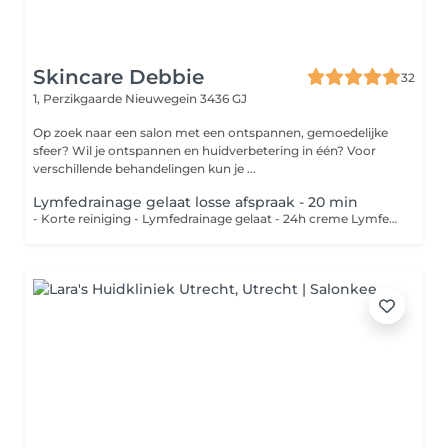
Skincare Debbie
32
1, Perzikgaarde
Nieuwegein 3436 GJ
Op zoek naar een salon met een ontspannen, gemoedelijke
sfeer? Wil je ontspannen en huidverbetering in één? Voor
verschillende behandelingen kun je ...
Lymfedrainage gelaat losse afspraak - 20 min
- Korte reiniging - Lymfedrainage gelaat - 24h creme Lymfedrainage werkt drainerend voor vochtophopingen in het gelaat. Na een ooglidcorrectie kan een aantal keer lymfedrainage zeker verschil maken.