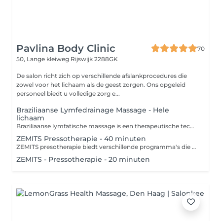
Pavlina Body Clinic
70
50, Lange kleiweg
Rijswijk 2288GK
De salon richt zich op verschillende afslankprocedures die
zowel voor het lichaam als de geest zorgen. Ons opgeleid
personeel biedt u volledige zorg e...
Braziliaanse Lymfedrainage Massage - Hele
lichaam
Braziliaanse lymfatische massage is een therapeutische techniek die zich richt op de stimulatie van het lymfestelsel en de ondersteuning van de detoxificatie van het lichaam. Deze massage, die zijn oorsprong in Brazilië heeft, wordt uitgevoerd met zachte, ritmische bewegingen en druk die de lymfe-afvoer bevorderen en de bloedcirculatie verbeteren. Contra-indicaties: 1. Acute infecties 2. Ontstekingziekten 3. Tumoren 4. Trombose 5. Hartproblemen 6. Diabetes 7. Open wonden 8. Zwangerschap
ZEMITS Pressotherapie - 40 minuten
ZEMITS presotherapie biedt verschillende programma's die zich richten op specifieke behoeften van cliënten: 1. **Detoxificatieprogramma**: Ondersteunt het lymfesysteem en verwijdert gifstoffen uit het lichaam. 2. **Vetverbrandingsprogramma**: Versnelt de stofwisseling en helpt bij het afvallen. 3. **Huidverstevigingsprogramma**: Stimuleert de collageenproductie en verstevigt de huid. 4. **Herstelprogramma**: Vermindert spanning in de spieren en bevordert een snellere regeneratie na fysieke activiteit. 5. **Ontspannings- en wellnessprogramma**: Biedt stressverlichting en een aangename, ontspannende ervaring. 6. **Programma ter verbetering van de doorbloeding**: Helpt de doorbloeding van de ledematen te verbeteren en vermindert zwellingen. Deze programma's kunnen worden gepersonaliseerd op basis van de behoeften van elke cliënt, wat zorgt voor effectieve therapeutische resultaten. Presotherapie heeft enkele contra-indicaties: 1. Zwangerschap 2. Infectieziekten 3. Hartproblemen 4. Bloedstolsels 5. Huidziekten 6. Kanker 7. Ernstige neurologische aandoeningen 8. Lage bloeddruk 9. Ontstekingen Raadpleeg altijd een specialist om te zien of de therapie geschikt is.
ZEMITS - Pressotherapie - 20 minuten