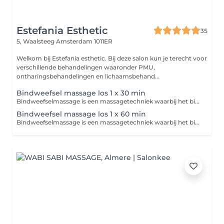
Estefania Esthetic
35
5, Waalsteeg
Amsterdam 1011ER
Welkom bij Estefania esthetic. Bij deze salon kun je terecht voor
verschillende behandelingen waaronder PMU,
ontharingsbehandelingen en lichaamsbehand...
Bindweefsel massage los 1 x 30 min
Bindweefselmassage is een massagetechniek waarbij het bindweefsel (de huid en onderliggende lagen) wordt gestimuleerd met stevige, vaak wat trekkende bewegingen. Dit verbetert de doorbloeding, maakt verklevingen los en kan de huid en spieren soepeler maken. De massage kan soms gevoelig zijn, maar helpt het lichaam beter te herstellen en te ontspannen.
Bindweefsel massage los 1 x 60 min
Bindweefselmassage is een massagetechniek waarbij het bindweefsel (de huid en onderliggende lagen) wordt gestimuleerd met stevige, vaak wat trekkende bewegingen. Dit verbetert de doorbloeding, maakt verklevingen los en kan de huid en spieren soepeler maken. De massage kan soms gevoelig zijn, maar helpt het lichaam beter te herstellen en te ontspannen.