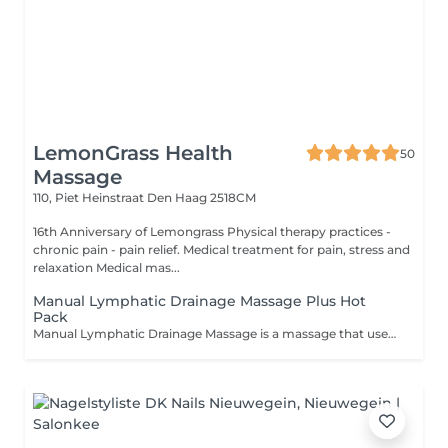
LemonGrass Health
50
Massage
110, Piet Heinstraat
Den Haag 2518CM
16th Anniversary of Lemongrass Physical therapy practices -
chronic pain - pain relief. Medical treatment for pain, stress and
relaxation Medical mas...
Manual Lymphatic Drainage Massage Plus Hot
Pack
Manual Lymphatic Drainage Massage is a massage that uses light, rhythmic movements and focuses on stimulating the flow of lymphatic fluid. It massages the lymph nodes and lymphatic vessels, using pumping, stroking and light kneading techniques on the skin where the lymph nodes and lymphatic vessels are located. Lymphatic drainage massage or lymphatic drainage stimulates the lymph nodes. Lymph nodes are where toxins accumulate, causing edema. Lymphatic massage stimulates the lymph nodes, helping to expel toxins in the form of sweat and urine, relieving depression and reducing anxiety.