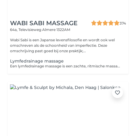
WABI SABI MASSAGE
374
64a, Televisieweg
Almere 1322AM
Wabi Sabi is een Japanse levensfilosofie en wordt ook wel
omschreven als de schoonheid van imperfectie. Deze
omschrijving past goed bij onze praktijk;...
Lymfedrainage massage
Een lymfedrainage massage is een zachte, ritmische massagetechniek die de afvoer van lymfevocht stimuleert. Dit helpt het lichaam bij het afvoeren van afvalstoffen en overtollig vocht, kan zwellingen verminderen en ondersteunt het herstel en de ontspanning van het lichaam.