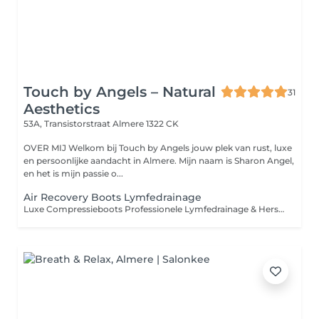
Touch by Angels – Natural
31
Aesthetics
53A, Transistorstraat
Almere 1322 CK
OVER MIJ Welkom bij Touch by Angels jouw plek van rust, luxe
en persoonlijke aandacht in Almere. Mijn naam is Sharon Angel,
en het is mijn passie o...
Air Recovery Boots Lymfedrainage
Luxe Compressieboots Professionele Lymfedrainage & Herstel Deze luxe compressieboots zijn gebaseerd op geavanceerde lymfedrainage- en pressotherapie-technieken, zoals toegepast in de sport- en herstelbranche. Door middel van gecontroleerde, ritmische luchtdruk wordt de bloedsomloop gestimuleerd en wordt de natuurlijke afvoer van vocht ondersteund. De behandeling ondersteunt bij: Het verminderen van vochtophoping (oedeem) In combinatie met Neocare Elite / Care+ kan dit het resultaat verder versterken. Het verlichten van zware, vermoeide benen Het ondersteunen van spierherstel na intensieve training Het bevorderen van ontspanning en algemeen comfort Voor wie geschikt? Ideaal voor: Sporters Mensen met een staand of zittend beroep Cliënten met neiging tot vochtretentie Iedereen die zijn benen een effectief herstelmoment wil geven