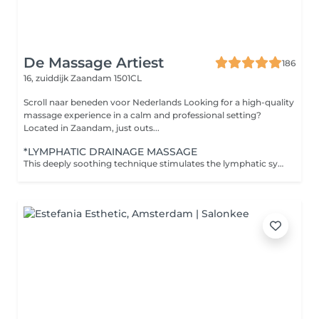
De Massage Artiest
186
16, zuiddijk
Zaandam 1501CL
Scroll naar beneden voor Nederlands Looking for a high-quality
massage experience in a calm and professional setting?
Located in Zaandam, just outs...
*LYMPHATIC DRAINAGE MASSAGE
This deeply soothing technique stimulates the lymphatic system to support natural detoxification, reduce inflammation, and boost immune response. Through gentle, rhythmic movements, it encourages the release of excess fluids and tension stored in the body. This treatment includes: Light, sweeping strokes to activate lymph flow Mindful touch to invite deep calm and inner balance Perfect for those experiencing water retention, sluggish circulation, post-travel heaviness, or general fatigue. Feel lighter, clearer, and more in tune with your body's natural rhythm.