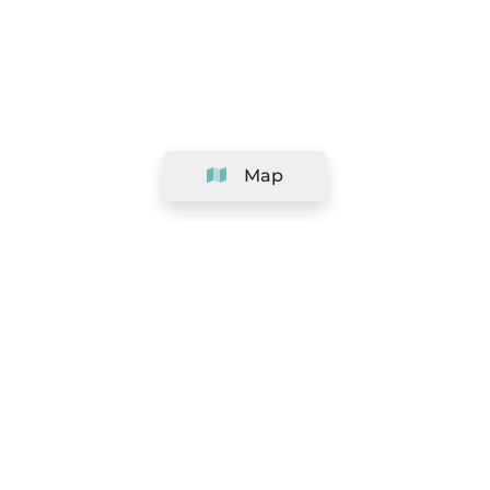
Map
Company
Support
Team
&
Careers
Information for salons
Legal