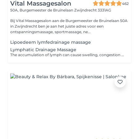
Vital Massagesalon
462
50A, Burgemeester de Bruïnelaan
Zwijndrecht 3331AG
Bij Vital Massagesalon aan de Burgemeester de Bruinelaan 50A
in Zwijndrecht ben je aan het juiste adres voor een
ontspanningsmassage, sportmassage, ne...
Lipoedeem lymfedrainage massage
Lymphatic Drainage Massage
The accumulation of lymph can cause swelling, congestion and pain. Lymphatic drainage massage practitioners use gentle and precise strokes to encourage the flow of lymph. If you suffer from headaches or endless congestion consider treating your symptoms with a lymphatic drainage massage.