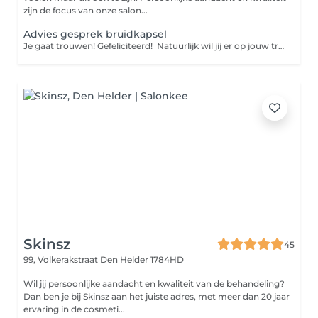
zijn de focus van onze salon...
Advies gesprek bruidkapsel
Je gaat trouwen! Gefeliciteerd! Natuurlijk wil jij er op jouw trouwdag fantastisch en stralend uit zien. Plan jouw intake bij ons in de salon om samen de wensen te bespreken en de datum vast te zetten. De kosten voor de intake bedragen €30,- en worden volledig verrekend bij de vervolgafspraken.
Skinsz
45
99, Volkerakstraat
Den Helder 1784HD
Wil jij persoonlijke aandacht en kwaliteit van de behandeling?
Dan ben je bij Skinsz aan het juiste adres, met meer dan 20 jaar
ervaring in de cosmeti...