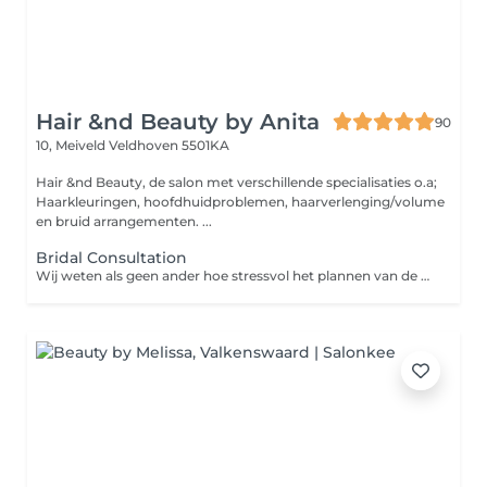
Hair &nd Beauty by Anita
90
10, Meiveld
Veldhoven 5501KA
Hair &nd Beauty, de salon met verschillende specialisaties o.a;
Haarkleuringen, hoofdhuidproblemen, haarverlenging/volume
en bruid arrangementen. ...
Bridal Consultation
Wij weten als geen ander hoe stressvol het plannen van de bruiloft kan zijn. Je druk maken om je huid, visagie & kapsel hoeven hier geen onderdeel van te zijn. Wij nemen graag deze zorg voor jou uit handen! Jij bent immers het middelpunt van de dag en hoe jij eruit ziet speelt hier natuurlijk een grote rol in. Bij YIP Hair, Beauty & Skincare ben je thuis. Wij zorgen ervoor dat jij onbezorgd kunt genieten van jouw look op je mooiste dag! Onze werkwijze? We plannen een intakegesprek in waarbij we je wensen bespreken, we zullen je adviseren zodat er een goed plan van aanpak komt voor deze mooie dag. Na de intake plannen we een afspraak in voor het proefkapsel en de proefmake-up. We zullen nogmaals alles een keertje bespreken en maken eventueel vervolgafspraken voor bijvoorbeeld extensions, een gezichtsbehandeling of een haarkleuring. Omdat iedereen uniek is werken wij niet met een standaard bruidsarrangement. Wij gaan uit van een basic uitvoering en deze kan helemaal naar jouw eigen wensen op maat gemaakt worden. Basic Uitvoering: € 325,00 Eventuele uitbreidingen op het arrangement: Een gezichtsbehandeling; Wenkbrauwen epileren/verven; Haarextensions; Knipbehandeling bruidegom Haarstyling familie Touch up voor het feest En nog veel meer. Op iedere extra uitbreiding hanteren wij een korting van 5% op de normale prijs. Tevens hanteren wij vaste tarieven voor behandeling op locatie, reiskosten, vroege-vogel kosten en/of avondkosten.