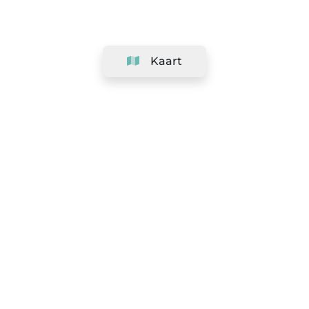
Kaart
Bedrijf
Support
Team
&
Carrières
Informatie voor salons
Legaal
Herroepingsrecht uitoefenen