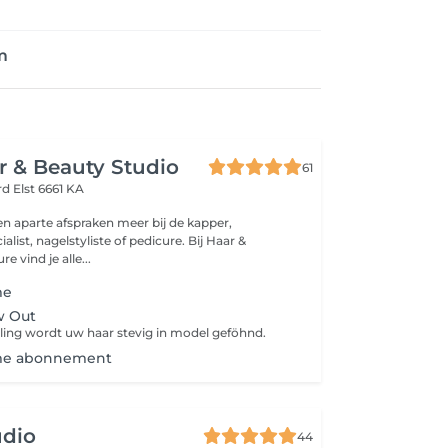
m
ir & Beauty Studio
61
ord
Elst 6661 KA
en aparte afspraken meer bij de kapper,
list, nagelstyliste of pedicure. Bij Haar &
e vind je alle...
me
w Out
ling wordt uw haar stevig in model geföhnd.
me abonnement
udio
44