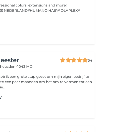
fessional colors, extensions and more!
//KEUNE//MAXLISS NEDERLAND//HUMANO HAIR// OLAPLEX//
n
eester
54
heusden 4043 MD
eb ik een grote stap gezet om mijn eigen bedrijf te
tte een paar maanden om het om te vormen tot een
ë...
y