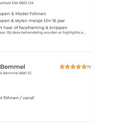
sstraat
Elst 6662 DA
ppen & Model Föhnen
pen & stylen meisje t/m 16 jaar
rt haar of faceframing & knippen
Highlights kort haar: Bij deze behandeling worden er highlights en/of lowlights geplaatst op de scalp en langs de zijkanten bij haren korter dan schouderlengte. Faceframing highlights: Bij deze behandeling worden er alleen highlights rondom de contouren van het haar gezet, voor een frisse look alleen aan de voorkant.
 Bemmel
73
nk
Bemmel 6681 JC
l föhnen / vanaf