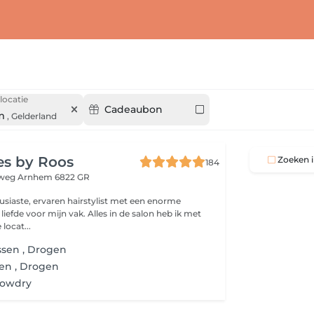
locatie
Cadeaubon
m
,
Gelderland
ies by Roos
Zoeken i
184
eweg
Arnhem 6822 GR
usiaste, ervaren hairstylist met een enorme
iefde voor mijn vak. Alles in de salon heb ik met
ekozen. De locat...
ssen , Drogen
en , Drogen
lowdry