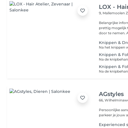
LOX - Hair
9, Mallemoolen
Z
Belangrijke informatie v
prettig mogelijk
do
Knippen & Dr
Knippen & Fo
Knippen & Fo
AGstyles
66, Wilhelmina
Persoonlijke aand
parkeer je jouw a
Experienced s