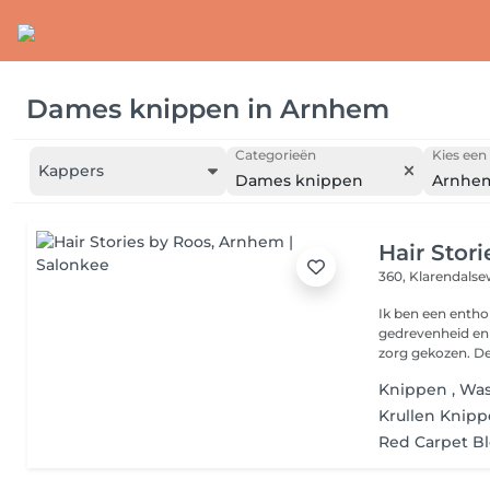
Dames knippen
in
Arnhem
Categorieën
Kies een 
Kappers
Dames knippen
Arnhe
Hair Stor
360, Klarendals
Ik ben een entho
gedrevenheid en l
zorg g
Knippen , Wa
Krullen Knipp
Red Carpet B