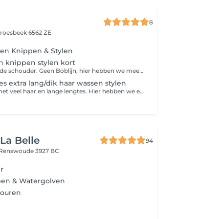
8
roesbeek 6562 ZE
en Knippen & Stylen
 knippen stylen kort
Kort haar boven de schouder. Geen Boblijn, hier hebben we meer tijd voor nodig.
 extra lang/dik haar wassen stylen
Voor de dames met veel haar en lange lengtes. Hier hebben we extra tijd voor om het gewenste resultaat te kunnen geven die je van ons gewend bent.
La Belle
94
Renswoude 3927 BC
r
en & Watergolven
touren