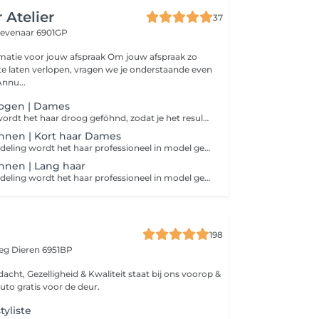
 Atelier
37
evenaar 6901GP
oor jouw afspraak Om jouw afspraak zo
 te laten verlopen, vragen we je onderstaande even
or te nemen. Annu...
ogen | Dames
Na het knippen wordt het haar droog geföhnd, zodat je het resultaat van de coupe goed kunt zien. Het haar wordt niet in model geföhnd of afgewerkt met styling.
hnen | Kort haar Dames
Na de knipbehandeling wordt het haar professioneel in model geföhnd, zodat het kapsel optimaal tot zijn recht komt en je de salon verzorgd verlaat.
hnen | Lang haar
Na de knipbehandeling wordt het haar professioneel in model geföhnd, zodat het kapsel optimaal tot zijn recht komt en je de salon verzorgd verlaat.
198
weg
Dieren 6951BP
acht, Gezelligheid & Kwaliteit staat bij ons voorop &
uto gratis voor de deur.
tyliste