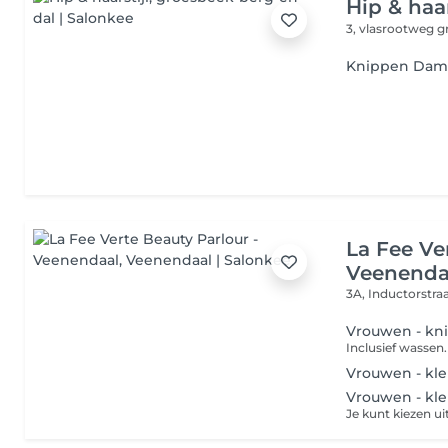
Hip & haar
3, vlasrootweg
g
Knippen Dames
La Fee Ve
Veenenda
3A, Inductorstra
Vrouwen - kn
Inclusief wassen.
Vrouwen - kle
Vrouwen - kl
Je kunt kiezen uit