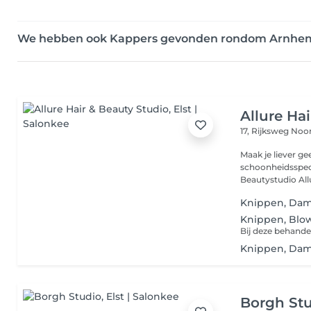
We hebben ook Kappers gevonden rondom Arnhe
Allure Ha
17, Rijksweg No
Maak je liever ge
schoonheidsspecia
Beautystudio Allur
Knippen, Da
Knippen, Blo
Bij deze behande
Knippen, Da
Borgh St