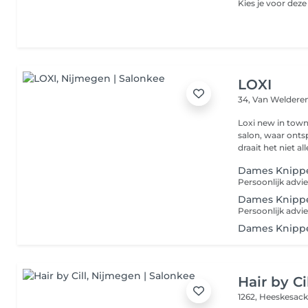
LOXI
34, Van Weldere
Loxi new in tow
salon, waar ont
draait het niet al
Dames Knipp
Persoonlijk advie
Dames Knipp
Persoonlijk advi
Dames Knippe
Hair by Ci
1262, Heeskesac