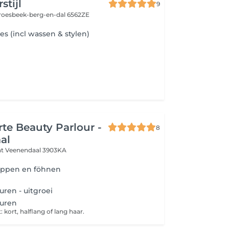
stijl
9
roesbeek-berg-en-dal 6562ZE
 (incl wassen & stylen)
rte Beauty Parlour -
8
al
at
Veenendaal 3903KA
ippen en föhnen
uren - uitgroei
euren
: kort, halflang of lang haar.