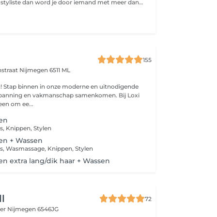
Kies je voor deze styliste dan word je door iemand met meer dan 10jaar ervaring geholpen.
155
nstraat
Nijmegen 6511 ML
n! Stap binnen in onze moderne en uitnodigende
spanning en vakmanschap samenkomen. Bij Loxi
leen om ee...
en
s, Knippen, Stylen
en + Wassen
es, Wasmassage, Knippen, Stylen
n extra lang/dik haar + Wassen
ll
72
ker
Nijmegen 6546JG