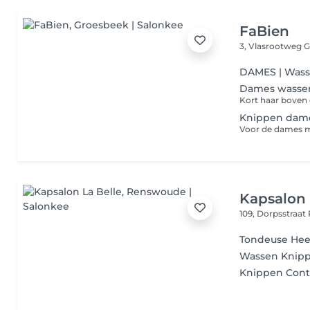
FaBien
3, Vlasrootweg
G
DAMES | Wass
Dames wassen
Knippen dames
Kapsalon 
109, Dorpsstraat
Tondeuse Hee
Wassen Knipp
Knippen Con