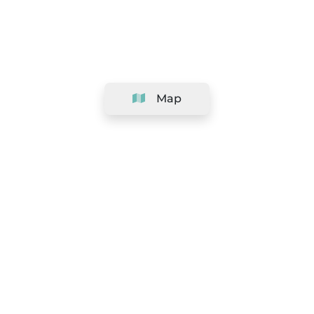
Map
Company
Support
Team
&
Careers
Information for salons
Legal