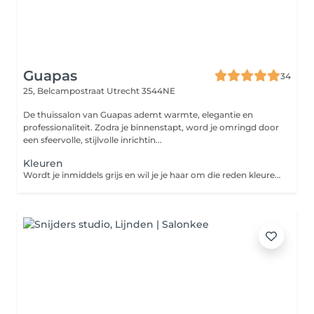
Guapas
34
25, Belcampostraat
Utrecht 3544NE
De thuissalon van Guapas ademt warmte, elegantie en
professionaliteit. Zodra je binnenstapt, word je omringd door
een sfeervolle, stijlvolle inrichtin...
Kleuren
Wordt je inmiddels grijs en wil je je haar om die reden kleuren? Of ben je juist toe aan een nieuwe hippe kleur? Bij het kleuren van je haar zal de specialist door middel van diverse technieken jouw perfecte look creëeren. In combinatie met een knipbeurt is jouw coupe weer helemaal compleet!