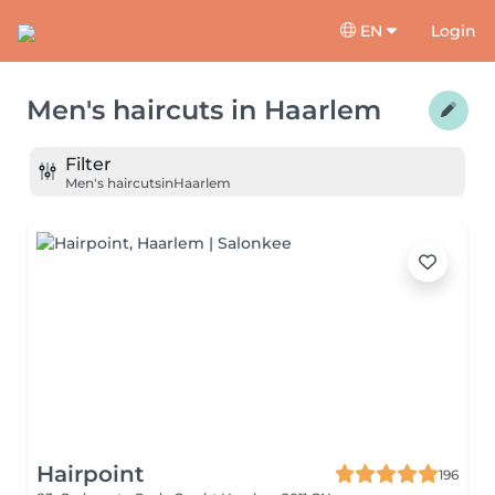
EN
Login
Men's haircuts
in
Haarlem
Filter
Men's haircuts
in
Haarlem
Hairpoint
196