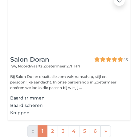
Salon Doran
43
194, Noordwaarts
Zoetermeer 2711 HN
Bij Salon Doran draait alles om vakmanschap, stijl en
persoonlijke aandacht. In onze barbershop in Zoetermeer
creëren we looks die passen bij wie jij ...
Baard trimmen
Baard scheren
Knippen
«
1
2
3
4
5
6
»