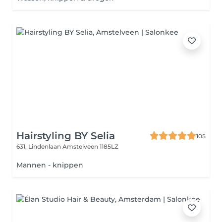
Hairstyling BY Selia
105
631, Lindenlaan
Amstelveen 1185LZ
Mannen - knippen