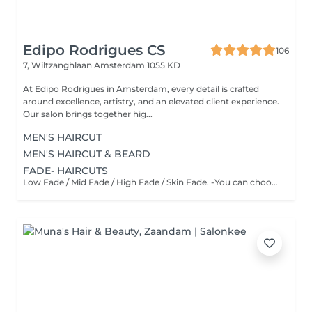
Edipo Rodrigues CS
106
7, Wiltzanghlaan
Amsterdam 1055 KD
At Edipo Rodrigues in Amsterdam, every detail is crafted
around excellence, artistry, and an elevated client experience.
Our salon brings together hig...
MEN'S HAIRCUT
MEN'S HAIRCUT & BEARD
FADE- HAIRCUTS
Low Fade / Mid Fade / High Fade / Skin Fade. -You can choose your preferred style during a consultation with your barber to achieve the perfect look that fits your personality and preferences.