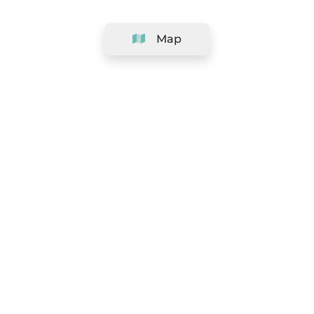
Map
Company
Support
Team
&
Careers
Information for salons
Legal
Exercise withdrawal right
Terms and conditions