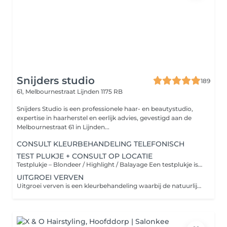
Snijders studio
189
61, Melbournestraat
Lijnden 1175 RB
Snijders Studio is een professionele haar- en beautystudio,
expertise in haarherstel en eerlijk advies, gevestigd aan de
Melbournestraat 61 in Lijnden...
CONSULT KLEURBEHANDELING TELEFONISCH
TEST PLUKJE + CONSULT OP LOCATIE
Testplukje – Blondeer / Highlight / Balayage Een testplukje is een kleine proefbehandeling waarbij we één haarbundel voorzichtig blonderen of highlighten. Dit doen we om te bekijken hoe jouw haar reageert op het product, hoe snel het oplicht en vooral om de conditie en elasticiteit van het haar te controleren. Met een testplukje kunnen we: ✔️ Veilig bepalen of blond, highlights of balayage in één sessie mogelijk is ✔️ De juiste techniek en sterkte kiezen ✔️ Onnodige schade voorkomen ✔️ Een realistisch eindresultaat garanderen Een testplukje is vooral belangrijk bij: Eerder gekleurd haar Donker haar dat lichter moet worden Beschadigd of kwetsbaar haar Zo zorgen we ervoor dat we jouw haar zo licht mogelijk én gezond houden.
UITGROEI VERVEN
Uitgroei verven is een kleurbehandeling waarbij de natuurlijke of eerder gekleurde uitgroei wordt bijgewerkt om een egale, frisse haarkleur te behouden. Deze behandeling zorgt voor een uniforme kleur van aanzet tot lengtes en is ideaal voor het onderhouden van permanente kleuringen of het camoufleren van grijze haren.