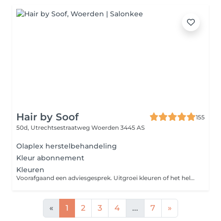
Hair by Soof
155
50d, Utrechtsestraatweg
Woerden 3445 AS
Olaplex herstelbehandeling
Kleur abonnement
Kleuren
Voorafgaand een adviesgesprek. Uitgroei kleuren of het hele haar. Prijs vanaf 34,75 Drogen Incl.
«
1
2
3
4
...
7
»