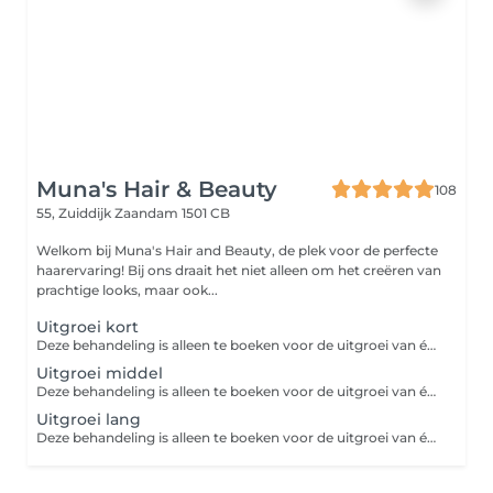
Muna's Hair & Beauty
108
55, Zuiddijk
Zaandam 1501 CB
Welkom bij Muna's Hair and Beauty, de plek voor de perfecte
haarervaring! Bij ons draait het niet alleen om het creëren van
prachtige looks, maar ook...
Uitgroei kort
Deze behandeling is alleen te boeken voor de uitgroei van één gehele kleur en niet voor de uitgroei van highlights. Voor de uitgroei van highlights moet u de behandeling 'highlights' boeken. Deze behandeling kan alleen geboekt worden als je een uitgroei hebt van tussen de 0-3 maanden. Zorg ervoor dat je hieraan voldoet voordat je deze dienst boekt.
Uitgroei middel
Deze behandeling is alleen te boeken voor de uitgroei van één gehele kleur en niet voor de uitgroei van highlights. Voor de uitgroei van highlights moet u de behandeling 'highlights' boeken. Deze behandeling kan alleen geboekt worden als je een uitgroei hebt van tussen de 3-6 maanden. Zorg ervoor dat je hieraan voldoet voordat je deze dienst boekt.
Uitgroei lang
Deze behandeling is alleen te boeken voor de uitgroei van één gehele kleur en niet voor de uitgroei van highlights. Voor de uitgroei van highlights moet u de behandeling 'highlights' boeken. Deze behandeling kan alleen geboekt worden als je een uitgroei hebt van 6+ maanden. Zorg ervoor dat je hieraan voldoet voordat je deze dienst boekt.