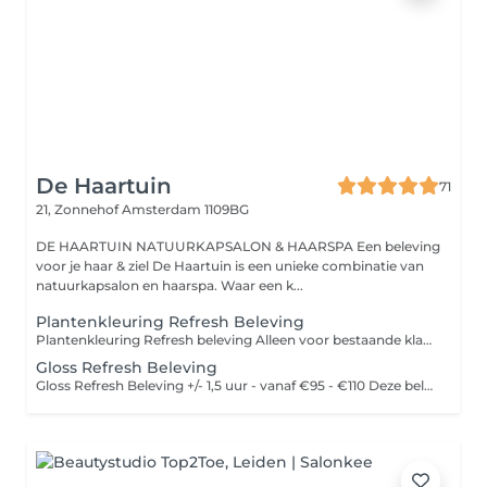
De Haartuin
71
21, Zonnehof
Amsterdam 1109BG
DE HAARTUIN NATUURKAPSALON & HAARSPA Een beleving
voor je haar & ziel De Haartuin is een unieke combinatie van
natuurkapsalon en haarspa. Waar een k...
Plantenkleuring Refresh Beleving
Plantenkleuring Refresh beleving Alleen voor bestaande klanten binnen 6 - 8 weken Deze plantenkleuring is een puur en 100% natuurlijke kleuring is bedoeld voor het bijwerken van de uitgroei en het behouden van balans in je haarkleur. Omdat de basis is gelegd, werken we gericht en verfijnd in rust en met aandacht. Een opfrismoment voor je kleur gecombineerd met ontspannen spabeleving, knippen en zachte natuurlijke styling. Knippen is onderdeel van de kleurbeleving. Niet knippen is altijd mogelijk, de tijd en prijs blijven gelijk.
Gloss Refresh Beleving
Gloss Refresh Beleving +/- 1,5 uur - vanaf €95 - €110 Deze beleving is voor het opfrissen van je kleur of highlights en zorgt voor extra glans, samenhang en zachtheid. Ideaal tussen kleurafspraken in of om de haarkleur subtiel op te frissen. Deze beleving is inclusief: aromatherapie, ontspannende wasmassage, knippen en styling. Ideaal voor: - Opfrissen van highlights - Het verzachten van een uitgroei - Meer glans en diepte - Het neutraliseren van ongewenste tonen. - Onderhoud tussen kleurbehandelingen