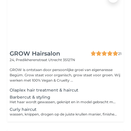
GROW Hairsalon
21
24, Predikherenstraat
Utrecht 3512TN
GROW is ontstaan door persoonlijke groei van eigenaresse
Begüm. Grow staat voor organisch, grow staat voor groen. Wij
werken met 100% Vegan & Cruelty ...
Olaplex hair treatment & haircut
Barbercut & styling
Het haar wordt gewassen, geknipt en in model gebracht met een stylings product zonder föhnen
Curly haircut
wassen, knippen, drogen op de juiste krullen manier, finishen en heel veel advies