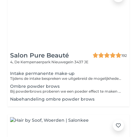
Salon Pure Beauté
192
4, De Kempenaerpark
Nieuwegein 3437 JE
Intake permanente make-up
Tijdens de intake bespreken we uitgebreid de mogelijkheden van permanente make-up, kunt u al uw vragen stellen en laten wij zien wat het beste bij u past.
Ombre powder brows
Bij powderbrows proberen we een poeder effect te maken bij de wenkbrauwen. De voorkant van de wenkbrauwen maken we lichter, zodat we een heel natuurlijk resultaat geven aan de wenkbrauwen. Het lijkt het net alsof de wenkbrauw met een potlood of poeder licht zijn ingekleurd. De prijs is incl. na behandeling binnen 2 maanden.
Nabehandeling ombre powder brows