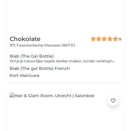
Chokolate
19
971, Fazantenkamp
Maarssen 3607 EJ
Biab (The Gel Bottle)
Wil je je natuurlijke nagels sterker maken, zonder verlenging? Dan is BIAB perfect voor jou. Deze behandeling geeft je nagels stevigheid, een gezonde uitstraling en een mooie afwerking in naturel. Ideaal als je je eigen nagels wilt laten groeien.
Biab (The gel Bottle) French
Kort Manicure