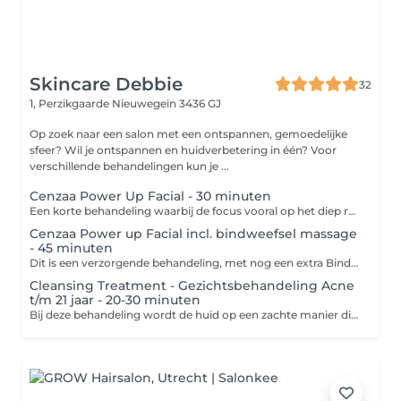
Skincare Debbie
32
1, Perzikgaarde
Nieuwegein 3436 GJ
Op zoek naar een salon met een ontspannen, gemoedelijke
sfeer? Wil je ontspannen en huidverbetering in één? Voor
verschillende behandelingen kun je ...
Cenzaa Power Up Facial - 30 minuten
Een korte behandeling waarbij de focus vooral op het diep reinigen ligt. -Reinigen -Epileren / waxen wenkbrauwen -Dieptereiniging -Onzuiverheden verwijderen -Serum -Dag- of nachtverzorging ( extra optie zoals verven wenkbrauwen/wimpers of harsen bovenlip/kin kan worden toegevoegd voor meerprijs)
Cenzaa Power up Facial incl. bindweefsel massage
- 45 minuten
Dit is een verzorgende behandeling, met nog een extra Bindweefsel massage toegevoegd. Een bindweefselmassage is een intensieve massagetechniek waarbij het bindweefsel (de laag tussen je huid en spieren) wordt gemasseerd Bij een bindweefselmassage van het gezicht wordt de behandeling vaak toegepast om: fijne lijntjes en rimpels minder zichtbaar te maken; de huid steviger te laten ogen; de teint te verbeteren; wallen of vochtophopingen te verminderen. - Reinigen van de huid - Epileren/waxen wenkbrauwen - Dieptereiniging - Bindweefsel massage gezicht - Dag/nachtverzorging
Cleansing Treatment - Gezichtsbehandeling Acne
t/m 21 jaar - 20-30 minuten
Bij deze behandeling wordt de huid op een zachte manier diep gereinigd en krijg je advies hoe je jouw huid het beste thuis kan verzorgen. -Reinigen -Dieptereiniging -Onzuiverheden verwijderen -Dag- of nachtverzorging