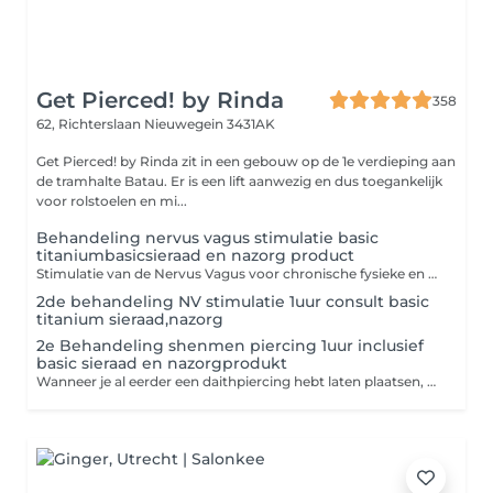
Get Pierced! by Rinda
358
62, Richterslaan
Nieuwegein 3431AK
Get Pierced! by Rinda zit in een gebouw op de 1e verdieping aan
de tramhalte Batau. Er is een lift aanwezig en dus toegankelijk
voor rolstoelen en mi...
Behandeling nervus vagus stimulatie basic
titaniumbasicsieraad en nazorg product
Stimulatie van de Nervus Vagus voor chronische fysieke en mentale klachten Deze stimulatie is een methode, met behulp van nauwkeurige of gerichte technieken om de symptomen van migraine, hoofdpijn, fibromyalgie, angst, depressie en vele andere chronische fysieke en mentale aandoeningen te verlichten. Get Pierced by Rinda zet de medische piercing in het linker of rechter oor of beide oren die zorgt voor nervus vagus stimulatie. Hierbij maak ik gebruik van een specialistische meetapparatuur waarmee ik duidelijk de locatie van elk individueel persoon kan bepalen. De nervus vagus is een belangrijke zenuw in het autonome zenuwstelsel. Deze reguleert functies die onbewust verlopen, zoals hartslag, ademhaling, spijsvertering en bloeddruk. De nervus vagus heeft verschillende belangrijke functies en speelt ook een hele belangrijke rol in het parasympatische zenuwstelsel, dat verantwoordelijk is voor rust- en herstelactiviteiten. Ik behandel hele diversiteit aan fysieke en mentale klachten. Ik heb sinds december 2021 als freelancer voor een nervusvagusstimulatie kliniek gewerkt, waar ik veel heb geleerd. En daardoor erg dankbaar dat ik dit mooie werk kan voorzetten, om nog meer mensen te kunnen helpen. Zij hebben diverse behandelmethodes ontwikkeld en daarbij ook die van mij, waarmee wij erachter zijn gekomen wat de stimulatie voor invloed heeft en kan hebben op aanwezige klachten. Door deze ervaring heb ik gezien hoeveel verlichting het kan geven. En ik ben nog dagelijks onder de indruk van mijn eigen werk, wat deze methode voor een persoon kan doen, die al jaren leeft met diverse klachten. Het is heel belangrijk dat wanneer je voor een medische piercing kiest, je hier met zorg, en aandacht in begeleid wordt. Er is namelijk een groot verschil tussen het zetten van een medische piercing of een 'daith' piercing bij een shop zonder meet- en testmethode. Tijdens de behandeling zal ik samen met jou, al je klachten inventariseren. Vervolgens pas ik testen toe die afhankelijk zijn van je genoemde klachten, die je tijdens het consult een pijn- of gevoel/belevings cijfer geeft. Hierbij kun je meteen al ervaren wat de stimulatie voor je kan betekenen en aan welke zijde links of rechts, het meest geschikt is om je klachten te doen verlagen. Nadat we hebben bepaalt, welke zijde het gaat worden, ga ik over tot het plaatsen van de medische piercing of te wel de daithpiercing. Na het plaatsen bespreken we de nazorg van de piercing en krijg je een nazorg product en instructie mee naar huis. Voor extra stimulatie kan een vervolg afspraak nodig zijn, voor bijvoorbeeld een 2de piercing of een shen men piercing.
2de behandeling NV stimulatie 1uur consult basic
titanium sieraad,nazorg
2e Behandeling shenmen piercing 1uur inclusief
basic sieraad en nazorgprodukt
Wanneer je al eerder een daithpiercing hebt laten plaatsen, kan de shenmen piercing voor extra stimulatie zorgen op de nervus vagus. Deze wordt net als de daithpiercing getest.