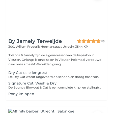
By Jamely Terweijde
118
300, Willem Frederik Hermanstraat
Utrecht 3544 KP
Jolanda & Jamely zijn de eigenaressen van de kapsalon in
Vleuten. Onlangs is onze salon in Vleuten helemaal verbouwd
naar onze smaak! We wilden graag ...
Dry Cut (alle lengtes)
De Dry Cut wordt uitgevoerd op schoon en droog haar zonder haarproducten in het haar. Dit is noodzakelijk om de behandeling correct uit te kunnen voeren. Wanneer het haar niet schoon is of productresten bevat, wordt automatisch de dienst 'Bouncy Blowout & Cut' voor de lengte die je hebt berekend. Bij extra dik of uitzonderlijk vol haar wordt de behandeling automatisch één lengtecategorie hoger berekend, omdat dit meer tijd en verzorging vraagt.
Signature Cut, Wash & Dry
De Bouncy Blowout & Cut is een complete knip- en stylingbehandeling. Tijdens deze service wordt het haar: 1. Gewassen: het haar wordt zorgvuldig gereinigd. 2. Geknipt: de gewenste coupe wordt precies in model geknipt. 3. Gestyled: het haar wordt in model gebracht met de föhn
Pony knippen