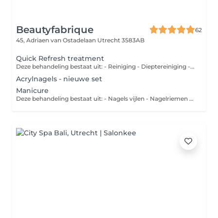
Beautyfabrique
62
45, Adriaen van Ostadelaan
Utrecht 3583AB
Quick Refresh treatment
Deze behandeling bestaat uit: - Reiniging - Dieptereiniging - Masker - Dagcrème Mogelijke extra's De microdermabrasie behandeling activeert de vernieuwing van de huid. Naaldloze mesotherapie is een behandelmethode om werkstoffen d.m.v. geluidstrillingen (ultrasound) in de huid aan te brengen. Mesotherapie wordt met veel succes toegepast in de strijd tegen huidveroudering. Het verbetert het huidbeeld en helpt rimpels vervagen. Mesotherapie pakt de oorzaak van huidveroudering aan door allerlei essentiële werkstoffen in de huid te sluizen. De peeling is een behandeling waarbij er op een gecontroleerde manier een dun laagje huid wordt verwijderd. Het is een uitstekend middel voor huidverbetering.
Acrylnagels - nieuwe set
Manicure
Deze behandeling bestaat uit: - Nagels vijlen - Nagelriemen verzorgen - Handscrub - Handmasker