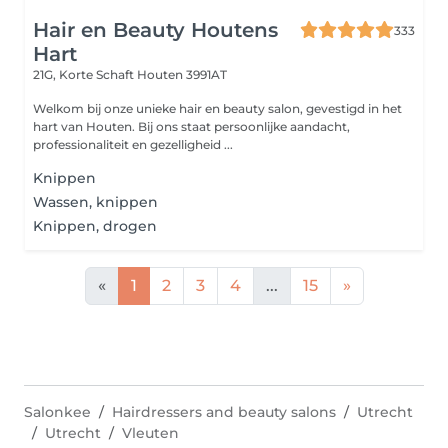
Hair en Beauty Houtens
333
Hart
21G, Korte Schaft
Houten 3991AT
Welkom bij onze unieke hair en beauty salon, gevestigd in het
hart van Houten. Bij ons staat persoonlijke aandacht,
professionaliteit en gezelligheid ...
Knippen
Wassen, knippen
Knippen, drogen
«
1
2
3
4
...
15
»
Salonkee
Hairdressers and beauty salons
Utrecht
Utrecht
Vleuten