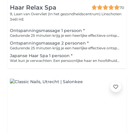
Haar Relax Spa
70
9, Laan van Overvliet (In het gezondheidscentrum)
Linschoten
3461 HE
Ontspanningsmassage 1 persoon *
Gedurende 25 minuten krijg je een heerlijke effectieve ontspanningsmassage van de rug. Het is een combinatie van rustige, vloeiende bewegingen die spanning vermindert en de doorbloeding stimuleren. Voordelen zijn dat het stress vermindert, het ontspant je spieren en het zorgt voor nieuwe energie. Ook goed te combineren met een Japanse haar spa.
Ontspanningsmassage 2 personen *
Gedurende 25 minuten krijg je een heerlijke effectieve ontspanningsmassage van de rug. Het is een combinatie van rustige, vloeiende bewegingen die spanning vermindert en de doorbloeding stimuleren. Voordelen zijn dat het stress vermindert, het ontspant je spieren en het zorgt voor nieuwe energie. Ook goed te combineren met een Japanse haar spa.
Japanse Haar Spa 1 persoon *
Wat kun je verwachten: Een persoonlijke haar en hoofdhuidanalyse. Een kalmerende hoofdmassage die de bloedcirculatie stimuleert en de stress verlicht. Een zachte maar effectieve reiniging met een shampoo speciaal voor uw haar en hoofdhuid. Een voedend haarmasker dat doormiddel van de warmte van stoom dieper in het haar doordringt. Een afgestemde conditioner en als laatste een ontspannende massage van nek en schouders.