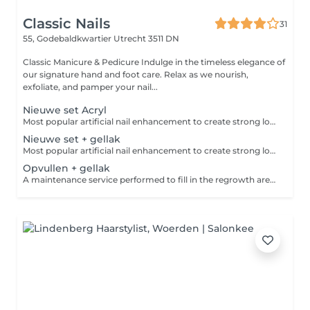
Classic Nails
31
55, Godebaldkwartier
Utrecht 3511 DN
Classic Manicure & Pedicure Indulge in the timeless elegance of
our signature hand and foot care. Relax as we nourish,
exfoliate, and pamper your nail...
Nieuwe set Acryl
Most popular artificial nail enhancement to create strong long lasting nails extension. Can be refill instead of fully remove.
Nieuwe set + gellak
Most popular artificial nail enhancement to create strong long lasting nails extension. Plus a long lasting gel color.
Opvullen + gellak
A maintenance service performed to fill in the regrowth area after your acrylic set has grown out, restore a fresh and seamless appearance plus a long lasting gel polish.