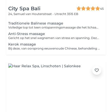
City Spa Bali
45
24, Samuel van Houtenstraat -
Utrecht 3515 EB
Traditionele Balinese massage
Volledige top tot teen ontspanningsmassage die het lichaam in diepe staat van ontspanning brengt. De massage maakt de spieren weer soepel en bevordert de bloedsomloop. Dit stimuleert de afvoer van het lymfevocht waardoor ook afvalstoffen het lichaam sneller verlaten.
Anti-Stress massage
Gericht op het snel wegnemen van stress en spanning. Deze ontspanningsmassage concentreert zich op de de plekken waar stress zich vaak manifesteert; rug, schouders, nek en het hoofd. De spieren in dit gebied worden los en soepel gemasseerd zodat je binnen korte tijd effectief kunt onthaasten.
Kerok massage
Bij deze, van oorsprong eeuwenoude Chinese, behandeling wordt gebruik gemaakt van kruidenolie en een jadesteen om de huid te schrapen en zo blokkades in het lichaam op te sporen en te behandelen. De jadesteen is in een speciale vorm geslepen en wordt gebruikt om klachten zoals hoofdpijn en rugklachten te behandelen. De behandeling is pijnloos en de rode plekken op de huid verdwijnen na enkele dagen.