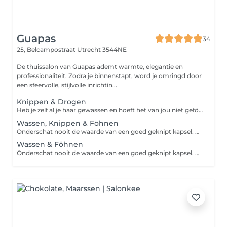
Guapas
34
25, Belcampostraat
Utrecht 3544NE
De thuissalon van Guapas ademt warmte, elegantie en
professionaliteit. Zodra je binnenstapt, word je omringd door
een sfeervolle, stijlvolle inrichtin...
Knippen & Drogen
Heb je zelf al je haar gewassen en hoeft het van jou niet geföhnd te worden? Dan past deze behandeling goed bij jou. Alleen een knip behandeling zodat je haar weer goed in model valt. Onderschat nooit de waarde van een goed geknipt kapsel. Of je nu kort, lang, stijl of krullend haar hebt, de specialist helpt je bij het creëren van het kapsel die het beste bij jou past.
Wassen, Knippen & Föhnen
Onderschat nooit de waarde van een goed geknipt kapsel. Of je nu voor een bob, lagen of pony kiest, de specialist helpt je bij het creëren van het kapsel die het beste bij jou past. Zo wordt er weer meer volume in je kapsel gebracht en springt je gezicht er mooi uit. Combineer het knippen met wassen en föhnen voor de ultieme ervaring.
Wassen & Föhnen
Onderschat nooit de waarde van een goed geknipt kapsel. Of je nu kort, lang, stijl of krullend haar hebt, de specialist helpt je bij het creëren van het kapsel die het beste bij jou past. Vul de behandeling aan met het wassen & drogen van je haar voor de ultieme ervaring!