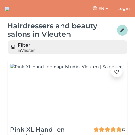
EN
Login
Hairdressers and beauty
salons
in
Vleuten
Filter
in
Vleuten
Pink XL Hand- en
13