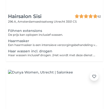
Hairsalon Sisi
62
296 A, Amsterdamsestraatweg
Utrecht 3551 CS
Föhnen extensions
De prijs kan oplopen inclusief wassen.
Haarmasker
Een haarmasker is een intensieve verzorgingsbehandeling voor het haar, ontworpen om diep te voeden, te herstellen en te hydrateren. In tegenstelling tot gewone conditioners dringt een haarmasker dieper door in de haarvezel en blijft het meestal langer in het haar zitten, wat zorgt voor een krachtigere werking.
Haar wassen incl. drogen
Haar wassen inclusief drogen. (Het wordt met deze dienst NIET in model geföhnd.