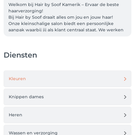
Welkom bij Hair by Soof Kamerik – Ervaar de beste 
haarverzorging!

Bij Hair by Soof draait alles om jou en jouw haar! 
Onze kleinschalige salon biedt een persoonlijke 
aanpak waarbij jij als klant centraal staat. We werken 
met veganistische producten en hanteren de 
nieuwste technieken om ervoor te zorgen dat jouw 
haar er fantastisch uitziet. Communicatie staat bij ons 
Diensten
op nummer één: we luisteren naar jouw wensen en 
denken graag met je mee om het beste resultaat te 
bereiken.

Kleuren
Ervaar de beste haarverzorging. Of je nu komt voor 
een knipbeurt, kleuring, of een totaal nieuwe look, 
wij zorgen ervoor dat je altijd met een glimlach de 
Knippen dames
deur uitgaat. Bij Hair by Soof krijg je de aandacht en 
zorg die je verdient.
Heren
Wassen en verzorging