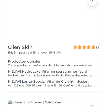
Clien Skin
89
196, Strijpsestraat
Eindhoven 5616 GW
Producten ophalen
Zijn je producten op? maak dan hier een afspraak om je nieuwe producten weer op te komen halen.
NIEUW! HydroLuxe Vitamin sea summer facial
HydroLuxe Vitamin Sea Summer Facial Ervaar de perfecte combinatie van luxe, ontspanning en huidverbetering. De HydroLuxe Vitamin Sea Summer Facial is speciaal ontwikkeld om je huid tijdens de zomer intens te hydrateren, te beschermen en een prachtige, gezonde glow te geven. Met krachtige vitamine C, zuurstof, antioxidanten en verkoelende cryoglobes wordt de huid gevoed, gekalmeerd en gestimuleerd om collageen aan te maken. De behandeling laat je huid direct frisser, egaler en zichtbaar stralender achter. Na de behandeling geniet je van: Een frisse, gezonde glow Intense hydratatie Kalmering en herstel van de huid Bescherming tegen zomerse invloeden Een ontspannen én zichtbaar stralende huid
NIEUW! Lente-Special Vitamin C Light Infusion.
Van 129 naar 109,95 van 149 naar 134,95 Geef je huid deze Lente een stralende boost. Tijdens de Special HydroPeptide Vitamin C Light Infusion facial geniet je van diepe ontspanning, warme compressen, Cryotreatment en een zorgvuldig opgebouwde glow-behandeling met verhelderende enzymen, vitamine C en zuurstofwerkstoffen. Het collageenlicht van de Beauty Angel ELT laat je huid zichtbaar oplichten, voller ogen en direct glanzen met een gezonde zomerse Glow De behandeling wordt afgesloten met rijke verzorging, oogcrème, lipverzorging en een aangepaste dag- of nachtcrème. Perfect voor wie deze zomer wil stralen, comfort zoekt én intensieve huidverbetering wil combineren met pure ontspanning.