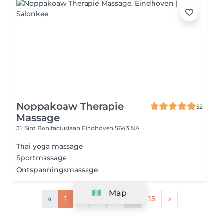
Noppakoaw Therapie
52
Massage
31, Sint Bonifaciuslaan
Eindhoven 5643 NA
Thai yoga massage
Sportmassage
Ontspanningsmassage
Map
«
1
2
3
4
...
15
»