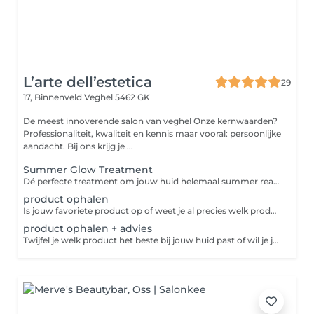
L’arte dell’estetica
29
17, Binnenveld
Veghel 5462 GK
De meest innoverende salon van veghel Onze kernwaarden?
Professionaliteit, kwaliteit en kennis maar vooral: persoonlijke
aandacht. Bij ons krijg je ...
Summer Glow Treatment
Dé perfecte treatment om jouw huid helemaal summer ready te maken! Deze behandeling is een compleet verzorgingspakket waarbij niet alleen het gezicht, maar ook de armen extra aandacht krijgen. We merken namelijk vaak dat, naarmate we ouder worden, de armen ook wat extra verzorging kunnen gebruiken. Daarom hebben we een treatment samengesteld die zorgt voor een mooie glow én verzorging van top tot teen. Wat kun je verwachten? Een complete HydroPeptide behandeling Verzorging voor zowel gezicht als armen Een prachtige frisse glow Ontspanning én huidverbetering in één behandeling En extra fijn: Je ontvangt de HydroPeptide Sun Slick SPF50 cadeau t.w.v. €38 Deze handige SPF stick is perfect voor onderweg, past makkelijk in je tas en is ideaal voor zowel gezicht als lichaam.
product ophalen
Is jouw favoriete product op of weet je al precies welk product je wilt aanschaffen? Boek dan deze afspraak. We leggen jouw producten voor je klaar, zodat je ze snel en gemakkelijk kunt ophalen. Ideaal als je geen advies nodig hebt en precies weet wat je zoekt.
product ophalen + advies
Twijfel je welk product het beste bij jouw huid past of wil je jouw huidverzorgingsroutine opnieuw bekijken? Boek dan deze afspraak. Tijdens een persoonlijk advies kijken we samen naar de behoeften van jouw huid en adviseren we de producten die het beste aansluiten. Zo ga je naar huis met een routine die écht bij jou past.