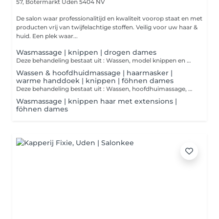
57, Botermarkt
Uden 5404 NV
De salon waar professionalitijd en kwaliteit voorop staat en met
producten vrij van twijfelachtige stoffen. Veilig voor uw haar &
huid. Een plek waar...
Wasmassage | knippen | drogen dames
Deze behandeling bestaat uit : Wassen, model knippen en model drogen van het haar met de hand. Bij deze behandeling maken we gebruik van producten aangepast op de wensen en behoefte van de klant en het haar.
Wassen & hoofdhuidmassage | haarmasker |
warme handdoek | knippen | föhnen dames
Deze behandeling bestaat uit : Wassen, hoofdhuimassage, haarmasker, model knippen en het in model föhnen van het haar d. m.v borstels en diversen stylingtools. Tijdens deze behandeling wordt er maximaal gebruik gemaakt van stylingproducten zodat het haar een houdbaarheid heeft van 2-7 dagen. Dames exclusive! Altijd als uw haren gewassen worden wordt u getrakteerd op een ontspanningsmoment. Dit d.m.v. een warme handdoek na de wasmassage bij de wasbak.
Wasmassage | knippen haar met extensions |
föhnen dames