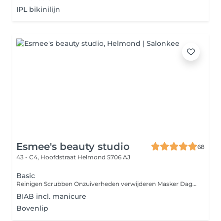
IPL bikinilijn
Esmee's beauty studio
68
43 - C4, Hoofdstraat
Helmond 5706 AJ
Basic
Reinigen Scrubben Onzuiverheden verwijderen Masker Dagcreme Deelbehandelingen zoals epileren, verven, peelings of bindweefselmassage zijn bij te boeken.
BIAB incl. manicure
Bovenlip