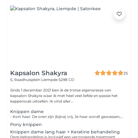
Kapsalon Shakyra
25
5, Raadhuisplein
Liempde 5298 CD
Sinds 1 december 2021 ben ik de trotse eigenaresse van
kapsalon Shakyra waar ik met heel veel liefde en passie het
kappersvak uitoefen. Ik vind aller...
Knippen dame
- Kort haar: De oren zijn (bijna) vrij. Je haar wordt gewassen, geknipt en gedroogd. - Lang haar en boblijn pakket 'mooi' : Je haar wordt gewassen, geknipt en droog geblazen. - Lang haar en boblijn pakket 'mooier' : Je haar wordt gewassen, geknipt en gedroogd naar wens. - Lang haar en boblijn pakket 'mooist' : Je haar wordt gewassen met wasmassage, inclusief een haarmasker, je wordt geknipt en gedroogd naar wens.
Pony knippen
Knippen dame lang haar + Keratine behandeling
Deze behandeling is inclusief een verzorgende treatment.