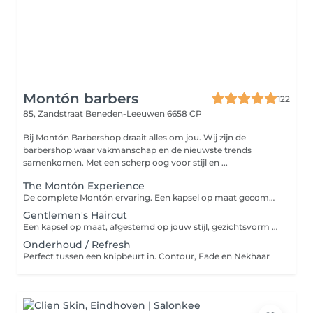
Montón barbers
122
85, Zandstraat
Beneden-Leeuwen 6658 CP
Bij Montón Barbershop draait alles om jou. Wij zijn de
barbershop waar vakmanschap en de nieuwste trends
samenkomen. Met een scherp oog voor stijl en ...
The Montón Experience
De complete Montón ervaring. Een kapsel op maat gecombineerd met een perfect in model gebrachte baard, afgewerkt met maximale precisie en oog voor detail.
Gentlemen's Haircut
Een kapsel op maat, afgestemd op jouw stijl, gezichtsvorm en uitstraling. Afgewerkt met precisie en oog voor detail.
Onderhoud / Refresh
Perfect tussen een knipbeurt in. Contour, Fade en Nekhaar