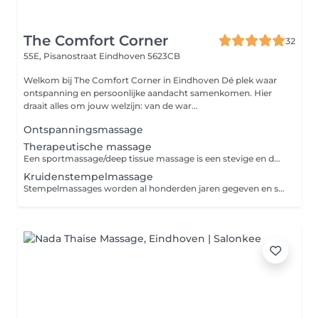
The Comfort Corner
32
55E, Pisanostraat
Eindhoven 5623CB
Welkom bij The Comfort Corner in Eindhoven Dé plek waar
ontspanning en persoonlijke aandacht samenkomen. Hier
draait alles om jouw welzijn: van de war...
Ontspanningsmassage
Therapeutische massage
Een sportmassage/deep tissue massage is een stevige en doelgerichte massage die helpt om je spieren te ontspannen, spierspanning te verminderen en je lichaam sneller te laten herstellen. Of je nu een fanatieke sporter bent of gewoon last hebt van stijve spieren, deze massage stimuleert de doorbloeding, helpt afvalstoffen af te voeren en vermindert spierpijn. Perfect vóór of na een training, of gewoon als je lichaam wat extra aandacht nodig heeft. Gun je spieren de zorg die ze verdienen en voel je weer soepel en energiek!
Kruidenstempelmassage
Stempelmassages worden al honderden jaren gegeven en staan bekend om hun vermogen je spieren te helpen ontspannen en je lichaam te detoxen. Je wordt gemasseerd met verwarmde linnen zakjes, gevuld met speciaal geselecteerde kruiden. Dit zorgt voor ontspanning terwijl tegelijkertijd ook de bloedsomloop wordt gestimuleerd om afvalstoffen gemakkelijker te laten afvoeren.