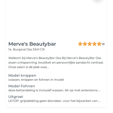
Merve's Beautybar
18
14, Burgwal
Oss 5341 CR
Welkom bij Merve's BeautyBar Oss Bij Merve's BeautyBar Oss
staan ontspanning, kwaliteit en persoonlijke aandacht centraal.
Onze salon is dé plek waa...
Model knippen
wassen, knippen en fohnen in model
Model Fohnen
deze behandeling is inclusief wassen. let op met extensions komt er toeslag op
Uitgroei
LETOP: grijsdekking geen blondeer. voor het bijwerken van grijs uitgroei tot max 10 cm. incl. droog föhnen/polijsten voor extra styling zoals blow-out of krullen: kies model föhnen als extra. bij meer dan 10 cm uitgroei wordt het berekend als een kleur verven.