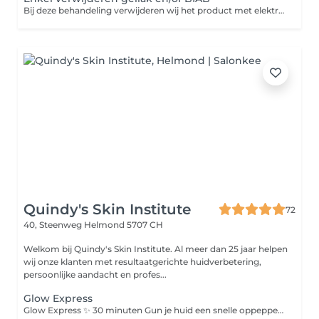
Bij deze behandeling verwijderen wij het product met elektrische frees en vijlen de nagels in gewenste vorm. Hierna verzorgen wij de nagels en handen met handcrème/nagelriemolie (van Dadi'óil)
Quindy's Skin Institute
72
40, Steenweg
Helmond 5707 CH
Welkom bij Quindy's Skin Institute. Al meer dan 25 jaar helpen
wij onze klanten met resultaatgerichte huidverbetering,
persoonlijke aandacht en profes...
Glow Express
Glow Express ✨ 30 minuten Gun je huid een snelle oppepper met de Glow Express. Deze behandeling is ideaal als onderhoud, voor een speciale gelegenheid of wanneer je huid behoefte heeft aan een frisse boost. De behandeling bestaat uit: Dieptereiniging Milde peeling Verzorgend masker Beauty Angel lichtbehandeling Afsluitende verzorging Na afloop voelt je huid fris, verzorgd en straalt ze met een gezonde glow. Glow Express Deluxe ✨ 45 minuten De Glow Express Deluxe biedt alles van de Glow Express, aangevuld met een intensieve bindweefselmassage voor extra aandacht en huidverbetering. Deze massage stimuleert de doorbloeding, ondersteunt de huidstructuur en geeft de huid een frisse, stevige uitstraling. De behandeling bestaat uit: Dieptereiniging Milde peeling Bindweefselmassage Verzorgend masker Beauty Angel lichtbehandeling Afsluitende verzorging Een complete boost voor de huid, waarbij ontspanning en huidverbetering samenkomen voor een gezonde, stralende uitstraling.