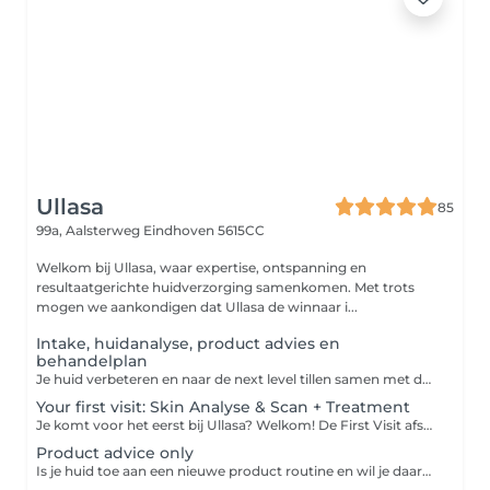
Ullasa
85
99a, Aalsterweg
Eindhoven 5615CC
Welkom bij Ullasa, waar expertise, ontspanning en
resultaatgerichte huidverzorging samenkomen. Met trots
mogen we aankondigen dat Ullasa de winnaar i...
Intake, huidanalyse, product advies en
behandelplan
Je huid verbeteren en naar de next level tillen samen met de experts van Ullasa begint met het juiste huidplan! Tijdens deze eerste ontmoeting bespreken we al je wensen, meten en analyseren wij je huid d.m.v. een fotoscan met de Observ. Op basis van de analyse en jouw wensen maken we een behandelplan op maat. Wil je eerst even kort kennismaken met ons? Kies dan de opties gratis kennismaken.
Your first visit: Skin Analyse & Scan + Treatment
Je komt voor het eerst bij Ullasa? Welkom! De First Visit afspraak is de perfecte start voor een persoonlijk en effectief behandeltraject. Een doordachte aanpak begint immers bij een grondige voorbereiding. Tijdens deze afspraak analyseren we je huid met behulp van de geavanceerde Observ fotoscan (+/- 30 minuten). Op basis van de resultaten ontvang je direct aansluitend een op maat gemaakte behandeling van 25 - 45 of 60 minuten Afhankelijk van de gekozen tijdsduur. Wil je graag meteen een complete behandeling na je intake? Kies dan voor First visit: Scan & Product advice + 60min Facial
Product advice only
Is je huid toe aan een nieuwe product routine en wil je daarbij professioneel advies van onze huidexperts? Reserveer dan kosteloos product advies in onze agenda en wij maken samen met jou een productplan exclusief gebaseerd op de behoefte van jouw huid. Wij zijn exclusief partner van: Biologique Recherche, Skin Ceuticals, Hydropeptide & Cosmedix.