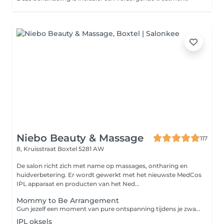
Niebo Beauty & Massage
117
8, Kruisstraat
Boxtel 5281 AW
De salon richt zich met name op massages, ontharing en
huidverbetering. Er wordt gewerkt met het nieuwste MedCos
IPL apparaat en producten van het Ned...
Mommy to Be Arrangement
Gun jezelf een moment van pure ontspanning tijdens je zwangerschap met ons speciaal samengestelde Mommy to Be Arrangement. Dit verwenmoment is volledig afgestemd op de behoeften van aanstaande moeders. Je geniet van een 45 minuten durende gezichtsbehandeling, waarbij je huid intens wordt verzorgd en gehydrateerd met milde, veilige producten. Aansluitend volgt een 45 minuten ontspanningsmassage, uitgevoerd in buikligging op een speciale zwangerschapsbank van Bellezi. Deze unieke bank is ontworpen om jouw lichaam optimaal te ondersteunen, zodat je comfortabel en veilig kunt ontspannen. Dit arrangement helpt spanning te verminderen, stimuleert de doorbloeding en zorgt ervoor dat je even helemaal tot rust komt een waardevol moment voor jou én je baby. Ontspannen, verzorgen en genieten in alle comfort tijdens je zwangerschap.
IPL oksels