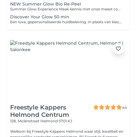
NEW Summer Glow Bio Re-Peel
Summer Glow Experience Maak kennis met onze meest complete zomerbehandeling voor een frisse, stevige en stralende huid. Tijdens de Summer Glow Experience combineren we de huidvernieuwende werking van BioRePeel met een intensieve bindweefselmassage onze cooling globes en een ontspannend LED-lichtmasker. Deze krachtige combinatie stimuleert de huidvernieuwing, activeert de doorbloeding, ondersteunt de collageenaanmaak en zorgt voor een gezonde, natuurlijke glow. Afgestemd op jouw huidtype werken we met de hoogwaardige producten van LABAREAU of Natura Bissé voor een optimaal resultaat. Resultaat: Direct een frisse en stralende uitstraling Verfijnde huidstructuur en poriën Meer stevigheid en elasticiteit Intensieve hydratatie en herstel Een gezonde summer glow zonder downtime De perfecte behandeling voor wie zichtbaar resultaat én een moment van luxe wil ervaren.
Discover Your Glow 50 min
Een luxe, gepersonaliseerde huidbeleving. In plaats van kiezen uit losse behandelingen, kies je bij ons alleen jouw behandeltijd. Wij stemmen elke behandeling volledig af op wat jouw huid op dat moment nodig heeft. Jij ontspant. Wij creëren jouw perfecte glow.
Freestyle Kappers
44
Helmond Centrum
128, Molenstraat
Helmond 5701 KJ
Welkom bij Freestyle Kappers Helmond waar stijl, kwaliteit en
persoonlijke aandacht samenkomen. Bij Freestyle Kappers