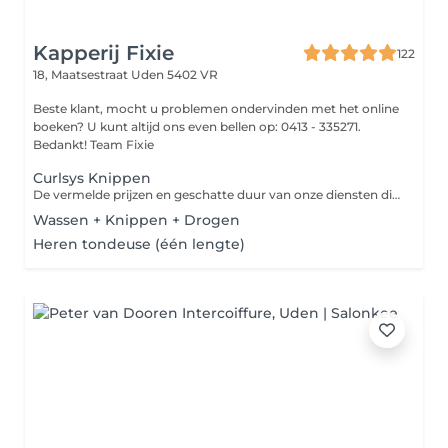
Kapperij Fixie
122
18, Maatsestraat
Uden 5402 VR
Beste klant, mocht u problemen ondervinden met het online
boeken? U kunt altijd ons even bellen op: 0413 - 335271.
Bedankt! Team Fixie
Curlsys Knippen
De vermelde prijzen en geschatte duur van onze diensten dienen uitsluitend ter indicatie. Hoewel wij streven naar transparantie en nauwkeurigheid, kunnen deze afhankelijk zijn van individuele omstandigheden, aanvullende wensen of onvoorziene factoren. Voor een nauwkeurige inschatting raden wij aan vooraf contact met ons op te nemen. Hartelijk dank voor uw begrip! :)
Wassen + Knippen + Drogen
Heren tondeuse (één lengte)