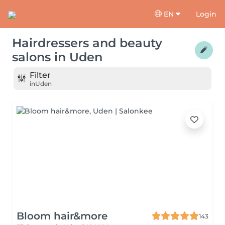
EN
Login
Hairdressers and beauty
salons
in
Uden
Filter
in
Uden
Bloom hair&more
143