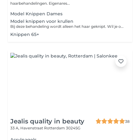
haarbehandelingen. Eigenares...
Model Knippen Dames
Model knippen voor krullen
Bij deze behandeling wordt alleen het haar geknipt. Wil je ook het haar wassen en stylen met product, dan moet je kiezen voor hair refresh. De uiteindelijke prijs hangt af van de lengte en de dikte van het haar.
Knippen 65+
Jealis quality in beauty
38
33 A, Havenstraat
Rotterdam 3024SG
Acrylnagels