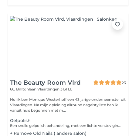
The Beauty Room Vlrd
23
66, Billitonlaan
Vlaardingen 3131 LL
Hoi ik ben Monique Westerhoff een 43 jarige onderneemster uit
Vlaardingen. Na mijn opleiding allround nagelstyliste ben ik
vanuit huis begonnen met m...
Gelpolish
Een snelle gelpolish behandeling, met een lichte versteviging. Perfect voor korte, natuurlijke nagels, De gelpolish wordt aangebracht op een flexibele base wat zorgt voor een flexibele en duurzaam resultaat tot ong. 4 weken. Let Op! Dit is een express behandeling. We geven geen garantie op chips of scheuren, omdat er geen harde versteviging van de nagelarchitectuur wordt toegepast.
+ Remove Old Nails ( andere salon)