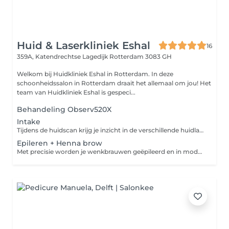
Huid & Laserkliniek Eshal
16
359A, Katendrechtse Lagedijk
Rotterdam 3083 GH
Welkom bij Huidkliniek Eshal in Rotterdam. In deze
schoonheidssalon in Rotterdam draait het allemaal om jou! Het
team van Huidkliniek Eshal is gespeci...
Behandeling Observ520X
Intake
Tijdens de huidscan krijg je inzicht in de verschillende huidlagen om beschadigingen en problematiek nauwkeurig te ontdekken. Dit helpt bij het bepalen van de juiste behandelingen voor een gezonde en stralende huid.
Epileren + Henna brow
Met precisie worden je wenkbrauwen geëpileerd en in model gebracht. Vervolgens wordt henna verf gebruikt om zowel de haartjes als de huid te kleuren, wat zorgt voor vollere en strakkere wenkbrauwen met een langdurig resultaat.