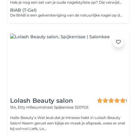
Heb je nog een set van je oude nagelstyliste op? Die verwijderen we eerst compleet, geen uitzonderingen. Zo hebben wij in onze relatie een Fresh start en geen akward (nagel) situaties.
BIAB (T-Gel)
De BIAB is een gelversteviging van de natuurlijke nagel op de eigen lengte (dit is dus geen nagelverlening). De nagels ogen natuurlijk. Keuze uit diverse naturel tinten of een gellak kleur eroverheen.
Lolash Beauty salon
1
154, Etty Hillesumstraat
Spijkenisse 3207GE
Hallo Beauty's Wat leuk dat je intresse hebt in Lolash Beauty
Salon! Neem gerust een kijkje en maak je afspraak, wees er snel
bij vol=vol Liefs, Lo...