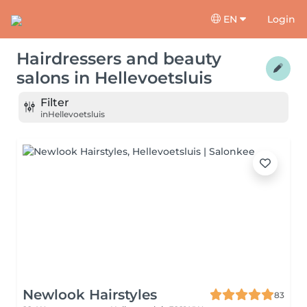
EN
Login
Hairdressers and beauty
salons
in
Hellevoetsluis
Filter
in
Hellevoetsluis
Newlook Hairstyles
83