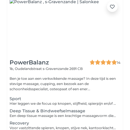
PowerBalanz
14
1b, Oudelandstraat
s-Gravenzande 2691 CB
Ben je toe aan een verkwikkende massage? In deze tijd is een
stevige massage, cupping, een bezoek aan de
schoonheidsspecialist, osteopaat of een ener...
Sport
Hier leggen we de focus op knopen, stijfheid, spierpijn en/of gebieden waar wij andere knelpunten ontdekken. Deze massage wordt uitgevoerd in een hoger tempo. Hierbij worden veel rek en strek technieken gebruikt. Wanneer boek je een sportmassage? Indien er een onbalans ontstaat in het lichaam, door overbelasting kunnen er een aantal reacties ontstaan, zoals spierpijn, vermoeidheid, een minder goede doorbloeding, stijfheid en verhoogde spanning. Een sportmassage kan deze reacties wegnemen of verminderen. Een sportmassage is dus in de eerste plaats gericht om sporters weer fit te krijgen, maar kan ook ontspannend werken. Daarom kan het ook geschikt zijn voor niet sporters. Bij het toepassen van een sportmassage door een sportmasseur worden de volgende processen in gang gezet: In de huid en spieren gaan de haarvaten open staan, wat de doorbloeding aanzienlijk verbetert. Door deze betere doorbloeding worden afvalstoffen beter afgevoerd en kan spierpijn voorkomen worden. Zuurstof en andere voedingsstoffen weten de spieren beter te bereiken en helpen bij het herstel en opbouw De spierspanning neemt af door de inwendige druk van de massage.
Deep Tissue & Bindweefselmassage
Een deep tissue massage is een krachtige massagevorm die een diepe uitwerking heeft op het lichaam. Tijdens deze massage gaat de aandacht vooral naar de spieren. Maar een Deep Tissue massage richt zich niet per se alleen op de spieren, maar vooral op het bindweefsel rondom uw spieren. Wanneer boek je een deep tissue massage? Zit je gedurende een langere tijd in een slechte houding. Last van stress, zorgen, angst, ongerustheid of frustratie. Dan ben je onopgemerkt je spieren aan het verkrampen! Ook kan je last krijgen van het bindweefsel i.c.m. lange autoritten of gebrek aan beweging. Het bindweefsel zorgt er dan voor dat het zich tussen de spieren ophoopt. hiervan kan je spierknopen, spierpijn of stijfheid ervaren. Indien dit voor komt, is het de moeite waard om het bindweefsel met een deep tissue massage los te masseren, zodat er weer meer ruimte vrijkomt en je spieren soepeler worden.
Recovery
Voor vastzittende spieren, knopen, stijve nek, kantoorklachten. Deze massage wordt gegeven op een rustig tempo, maar is stevig op de focusgebieden. Hier leggen wij de focus op knopen, stijfheid, spierpijn en/of gebieden waar wij zelf andere knelpunten ontdekken. Technieken die worden toegepast zijn: Deep Muscular Technique (DMT), Tuina, Shiatsu, Pijit en Zweedse massage. Bindweefsel en cuppingmassage wordt ook regelmatig toegepast!