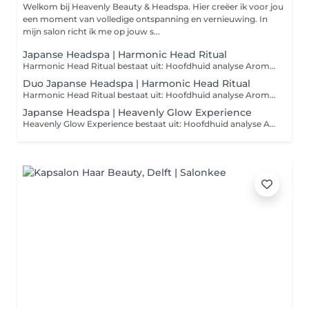
Welkom bij Heavenly Beauty & Headspa. Hier creëer ik voor jou
een moment van volledige ontspanning en vernieuwing. In
mijn salon richt ik me op jouw s...
Japanse Headspa | Harmonic Head Ritual
Harmonic Head Ritual bestaat uit: Hoofdhuid analyse Aroma ritueel Diepe reiniging van de hoofdhuid Hoofd, schouder en decolleté massage Aangepast voedend masker & serum Stoombehandeling Hand- en arm massage Inclusief verwarmend oogmasker LET OP: Verder wil ik u laten weten dat we na de behandeling uw haar niet föhnen. Mocht u echter willen dat uw haar toch geföhnd wordt, dan heb ik een föhn beschikbaar op locatie.
Duo Japanse Headspa | Harmonic Head Ritual
Harmonic Head Ritual bestaat uit: Hoofdhuid analyse Aroma ritueel Diepe reiniging van de hoofdhuid Hoofd, schouder en decolleté massage Aangepast voedend masker & serum Stoombehandeling Hand- en arm massage Inclusief verwarmend oogmasker LET OP: Verder wil ik u laten weten dat we na de behandeling uw haar niet föhnen. Mocht u echter willen dat uw haar toch geföhnd wordt, dan heb ik een föhn beschikbaar op locatie.
Japanse Headspa | Heavenly Glow Experience
Heavenly Glow Experience bestaat uit: Hoofdhuid analyse Aroma ritueel Diepe reiniging van de hoofdhuid Gezichtsbehandeling Hoofd, schouder, decolleté en gezicht massage Aangepast voedend masker en serum Stoombehandeling Hand- en arm massage Inclusief verwarmd oogmasker LET OP: Verder wil ik u laten weten dat we na de behandeling uw haar niet föhnen. Mocht u echter willen dat uw haar toch geföhnd wordt, dan heb ik een föhn beschikbaar op locatie.