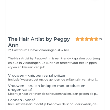
The Hair Artist by Peggy
55
Ann
17, Castricum Hoeve
Vlaardingen 3137 RN
The Hair Artist by Peggy-Ann is een trendy kapsalon voor jong
en oud in Vlaardingen. Je kunt hier terecht voor het knippen,
stylen en kleuren van je h...
Vrouwen - knippen vanaf prijzen
Inclusief wassen. Let op: de genoemde prijzen zijn vanaf-prijzen. Het eventuele prijsverschil wordt verrekend in de salon. Mocht je haar ver over de schouders vallen, dan geldt er een toeslag van 25%
Vrouwen - krullen knippen met product en
drogen vanaf
Mocht je haar ver over de schouders vallen, dan gelden de prijzen: - Krullen knippen full service: wassen, verzorgingsproducten en drogen €85
Föhnen - vanaf
Inclusief wassen. Mocht je haar over de schouders vallen, dan is de prijs met tangen €60.50 Let op: de genoemde prijzen zijn vanaf-prijzen. Het eventuele prijsverschil wordt verrekend in de salon.