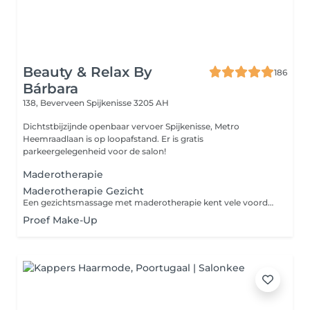
Beauty & Relax By
186
Bárbara
138, Beverveen
Spijkenisse 3205 AH
Dichtstbijzijnde openbaar vervoer Spijkenisse, Metro
Heemraadlaan is op loopafstand. Er is gratis
parkeergelegenheid voor de salon!
Maderotherapie
Maderotherapie Gezicht
Een gezichtsmassage met maderotherapie kent vele voordelen. Deze oosterse bindweefselmassage biedt niet alleen ontspanning, maar werkt ook diep in op je onderhuidse vet- en vochtbalans. De techniek boekt daarom effectief resultaat in je strijd tegen cellulitis, rimpels, huidverslapping en overtollig vet. Deze relaxerende massage Garandeert een stevigere huid , Reactiveert de productie van collageen en elastine , Stimuleert de bloed- en lymfecirculatie, Verbetert de spiertonus, Vermindert onderkinvet, rimpels en littekens van acne, Biedt ultieme ontspanning en emotionele rustgevende
Proef Make-Up