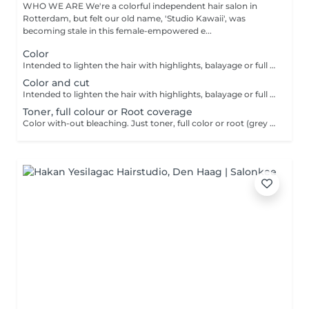
WHO WE ARE We're a colorful independent hair salon in
Rotterdam, but felt our old name, 'Studio Kawaii', was
becoming stale in this female-empowered e...
Color
Intended to lighten the hair with highlights, balayage or full bleach. Applying a dark color, toner or outgrowth treatment without haircut.
Color and cut
Intended to lighten the hair with highlights, balayage or full bleach. Applying a dark color, toner or outgrowth treatment including haircut.
Toner, full colour or Root coverage
Color with-out bleaching. Just toner, full color or root (grey hair) coverage, cut can be discussed. Depends on situation and busy in salon