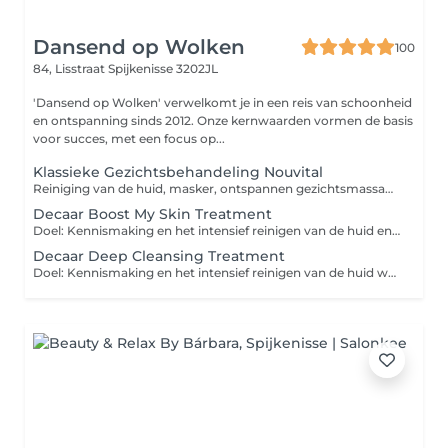
Dansend op Wolken
100
84, Lisstraat
Spijkenisse 3202JL
'Dansend op Wolken' verwelkomt je in een reis van schoonheid
en ontspanning sinds 2012. Onze kernwaarden vormen de basis
voor succes, met een focus op...
Klassieke Gezichtsbehandeling Nouvital
Reiniging van de huid, masker, ontspannen gezichtsmassage. Voor even een uurtje ontspanning!
Decaar Boost My Skin Treatment
Doel: Kennismaking en het intensief reinigen van de huid en deze voorzien van hoog geconcentreerde werkstoffen. Een diep gereinigde huid, waardoor grove poriën, ontstekingen en oneffenheden zichtbaar zijn afgenomen. Een huid die straalt van gezondheid en vitaliteit. Stappen behandeling: Oppervlakte reiniging Epileren Scub Verwijderen oneffenheden Masker Bescherming (Dag of nacht)
Decaar Deep Cleansing Treatment
Doel: Kennismaking en het intensief reinigen van de huid welke nog geen Algen Peeling mag ondergaan. Ontstekingen zoals puistjes en pukkels zijn afgenomen. De vettige glans is minder zichtbaar. De huid is intensief gereinigd en de poriën verfijnd. Je huid voelt fris en schoon aan. Stappen behandeling: Oppervlakte reiniging Pro Cleaning Gel masker Verwijderen oneffenheden Masker ingebracht door massage Bescherming (Dag of nacht)