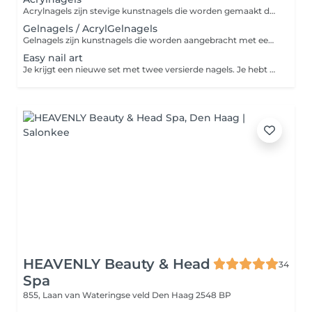
Acrylnagels zijn stevige kunstnagels die worden gemaakt door acrylpoeder en vloeistof te mengen, waarna het uithardt tot een harde, duurzame laag. Ze zijn ideaal voor het verlengen of verstevigen van je natuurlijke nagels en bieden een langdurige, verzorgde look. Perfect voor wie van sterke, stijlvolle nagels houdt!
Gelnagels / AcrylGelnagels
Gelnagels zijn kunstnagels die worden aangebracht met een flexibele gel, uitgehard onder een UV- of LED-lamp. Ze versterken je natuurlijke nagels, zijn duurzaam en bieden een gladde, glanzende afwerking. Ideaal voor wie langdurig mooie, verzorgde nagels wil zonder snel te beschadigen. Kies in het menu de juiste lengte van jouw nagels. Kort/medium staat voor een lengte tot een halve tip. Wil je een lengte van een halve tip of meer? Kies dan voor de lange lengte.
Easy nail art
Je krijgt een nieuwe set met twee versierde nagels. Je hebt keuze uit 2 nagels met swirl design, twee nagels met een aantal steentjes, 2 grote metalen versieringen, verschillende soorten stickers of marble. Kies in het menu de juiste lengte van jouw nagels. Kort/medium staat voor een lengte tot een halve tip. Wil je een lengte van een halve tip of meer? Kies dan voor de lange lengte.
HEAVENLY Beauty & Head
34
Spa
855, Laan van Wateringse veld
Den Haag 2548 BP