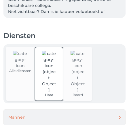
beschikbare collega.

Niet zichtbaar? Dan is je kapper volgeboekt of 
afwezig.

💈 Spaarpuntenactie

Diensten
Wist je dat je bij elke boeking 1 spaarpunt ontvangt?

Bij 20 punten krijg je een gratis knipbeurt! 💸

🔍 Hoeveel punten heb jij al gespaard?

Kijk naar het aantal boekingen dat je vanaf Januari 
2025 tot heden hebt gedaan – dat zijn je punten!

Alle diensten
Bedankt voor je vertrouwen en tot snel!!

Haar
Baard
Mannen