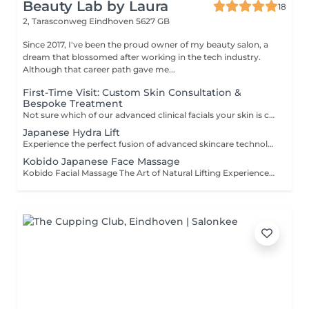
Beauty Lab by Laura
18
2, Tarasconweg
Eindhoven 5627 GB
Since 2017, I've been the proud owner of my beauty salon, a
dream that blossomed after working in the tech industry.
Although that career path gave me...
First-Time Visit: Custom Skin Consultation &
Bespoke Treatment
Not sure which of our advanced clinical facials your skin is craving? Let Laura decide. This dedicated first-time session begins with an in-depth, professional skin analysis and lifestyle consultation to uncover your skin's true needs and long-term goals. Laura will then tailor-make a bespoke treatment on the spot, drawing from our signature hydrogen, vitamin, or advanced lifting technologies to give your skin exactly what it needs to thrive. Take the guesswork out of skincare and start your journey to your best skin ever with complete confidence. CANCELLATION POLICY: 1. In order to respect the time of both our clients and our staff, we ask you to arrive on time for your appointment. 2.If you will miss your appointment or you need to cancel it, we simply ask that you notify me of any cancellations or reschedulings at least 48 hours prior to the appointment. Cancellations that break these rules will cause a full payment amount requested by a bank transfer.
Japanese Hydra Lift
Experience the perfect fusion of advanced skincare technology and the ancient Japanese art of facial massage. This luxurious treatment combines our selected Hydrafacial 6 in 1 therapy combined with Kobido massage techniques to naturally lift, relax, and revitalize the skin. Your treatment starts with deep cleansing and gentle exfoliation to prepare the skin and restore clarity. Hydro-dermabrasion and hydro-infusion technology help purify pores while delivering essential hydration and active ingredients. During the facial, short Kobido-inspired massage sequences are performed using rhythmic lifting movements to stimulate circulation, relax facial tension, and enhance the skin's natural firmness and glow. Radio frequency, ultrasound, oxygen infusion, work together to improve elasticity, support collagen production, and leave the complexion visibly smoother and refreshed. The ritual finishes with a nourishing mask, serum, and finishing cream tailored to your skin's needs, creating a deeply relaxing and rejuvenating experience for both face and mind. Benefits: Deep hydration and skin renewal Natural lifting and firming effect Improved circulation and healthy glow Relaxation of facial tension and stress Smoother, brighter, and refreshed skin Enhanced elasticity and collagen support Luxurious self-care experience CANCELLATION POLICY: 1. In order to respect the time of both our clients and our staff, we ask you to arrive on time for your appointment. 2.If you will miss your appointment or you need to cancel it, we simply ask that you notify me of any cancellations or reschedulings at least 48 hours prior to the appointment. Cancellations that break these rules will cause a full payment amount requested by a bank transfer.
Kobido Japanese Face Massage
Kobido Facial Massage The Art of Natural Lifting Experience the ancient Japanese art of Kobido, a unique facial massage known as a natural alternative to a facelift. This highly refined technique combines deep, rhythmic, and lifting movements to stimulate circulation, activate collagen production, and restore the skin's natural vitality. Your treatment begins with gentle makeup removal and cleansing to prepare the skin. The Kobido massage then works deeply on the facial muscles, releasing tension, improving elasticity, and enhancing your natural glow. To complete the ritual, a nourishing mask is applied, followed by a carefully selected serum and finishing cream, leaving your skin hydrated, smooth, and visibly rejuvenated. This luxurious treatment not only improves skin tone and reduces fine lines but also provides profound relaxation for both face and mind. Benefits: Natural lifting and firming effect Improved circulation and radiant glow Reduction of fine lines and wrinkles Deep relaxation and stress relief Intensely nourished and hydrated skin Reveal a fresher, more youthful appearance naturally. CANCELLATION POLICY: 1. In order to respect the time of both our clients and our staff, we ask you to arrive on time for your appointment. 2.If you will miss your appointment or you need to cancel it, we simply ask that you notify me of any cancellations or reschedulings at least 48 hours prior to the appointment. Cancellations that break these rules will cause a full payment amount requested by a bank transfer.