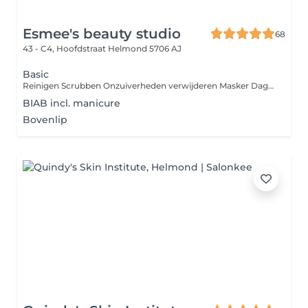
Esmee's beauty studio
68
43 - C4, Hoofdstraat
Helmond 5706 AJ
Basic
Reinigen Scrubben Onzuiverheden verwijderen Masker Dagcreme Deelbehandelingen zoals epileren, verven, peelings of bindweefselmassage zijn bij te boeken.
BIAB incl. manicure
Bovenlip