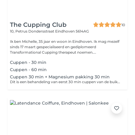
The Cupping Club
10
10, Petrus Dondersstraat
Eindhoven 5614AG
Ik ben Michelle, 35 jaar en woon in Eindhoven. Ik mag mezelf
sinds 17 maart gespecialiseerd en gediplomeerd
Transformational Cupping therapeut noemen....
Cuppen - 30 min
Cuppen - 60 min
Cuppen 30 min + Magnesium pakking 30 min
Dit is een behandeling van eerst 30 min cuppen van de buik en daarna ga je 30 min in de magnesium pakking. Neem een extra set ondergoed mee of extra badkleding. Door de pakking ga je heel erg zweten wat ook de bedoeling is. Neem ook een extra handdoek mee voor na de behandeling. BELANGRIJK om voor de behandeling extra water te drinken maar ook na de behandeling.