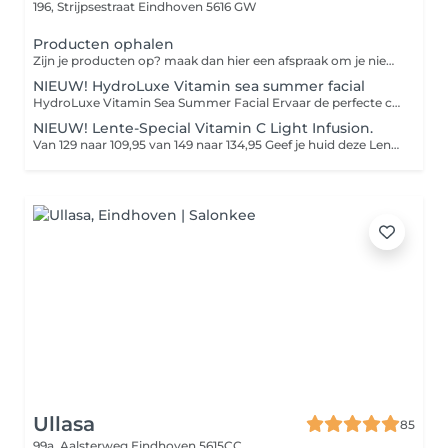
196, Strijpsestraat
Eindhoven 5616 GW
Producten ophalen
Zijn je producten op? maak dan hier een afspraak om je nieuwe producten weer op te komen halen.
NIEUW! HydroLuxe Vitamin sea summer facial
HydroLuxe Vitamin Sea Summer Facial Ervaar de perfecte combinatie van luxe, ontspanning en huidverbetering. De HydroLuxe Vitamin Sea Summer Facial is speciaal ontwikkeld om je huid tijdens de zomer intens te hydrateren, te beschermen en een prachtige, gezonde glow te geven. Met krachtige vitamine C, zuurstof, antioxidanten en verkoelende cryoglobes wordt de huid gevoed, gekalmeerd en gestimuleerd om collageen aan te maken. De behandeling laat je huid direct frisser, egaler en zichtbaar stralender achter. Na de behandeling geniet je van: Een frisse, gezonde glow Intense hydratatie Kalmering en herstel van de huid Bescherming tegen zomerse invloeden Een ontspannen én zichtbaar stralende huid
NIEUW! Lente-Special Vitamin C Light Infusion.
Van 129 naar 109,95 van 149 naar 134,95 Geef je huid deze Lente een stralende boost. Tijdens de Special HydroPeptide Vitamin C Light Infusion facial geniet je van diepe ontspanning, warme compressen, Cryotreatment en een zorgvuldig opgebouwde glow-behandeling met verhelderende enzymen, vitamine C en zuurstofwerkstoffen. Het collageenlicht van de Beauty Angel ELT laat je huid zichtbaar oplichten, voller ogen en direct glanzen met een gezonde zomerse Glow De behandeling wordt afgesloten met rijke verzorging, oogcrème, lipverzorging en een aangepaste dag- of nachtcrème. Perfect voor wie deze zomer wil stralen, comfort zoekt én intensieve huidverbetering wil combineren met pure ontspanning.
Ullasa
85
99a, Aalsterweg
Eindhoven 5615CC