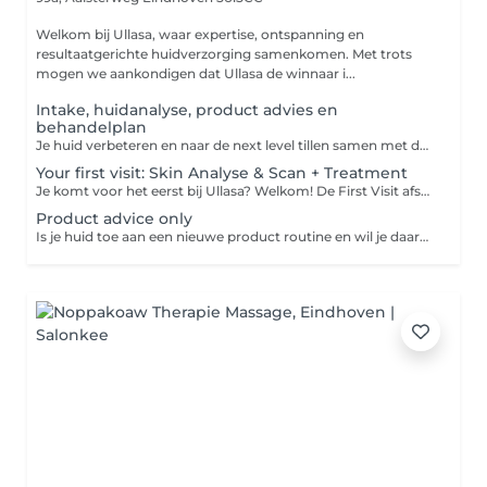
Welkom bij Ullasa, waar expertise, ontspanning en
resultaatgerichte huidverzorging samenkomen. Met trots
mogen we aankondigen dat Ullasa de winnaar i...
Intake, huidanalyse, product advies en
behandelplan
Je huid verbeteren en naar de next level tillen samen met de experts van Ullasa begint met het juiste huidplan! Tijdens deze eerste ontmoeting bespreken we al je wensen, meten en analyseren wij je huid d.m.v. een fotoscan met de Observ. Op basis van de analyse en jouw wensen maken we een behandelplan op maat. Wil je eerst even kort kennismaken met ons? Kies dan de opties gratis kennismaken.
Your first visit: Skin Analyse & Scan + Treatment
Je komt voor het eerst bij Ullasa? Welkom! De First Visit afspraak is de perfecte start voor een persoonlijk en effectief behandeltraject. Een doordachte aanpak begint immers bij een grondige voorbereiding. Tijdens deze afspraak analyseren we je huid met behulp van de geavanceerde Observ fotoscan (+/- 30 minuten). Op basis van de resultaten ontvang je direct aansluitend een op maat gemaakte behandeling van 25 - 45 of 60 minuten Afhankelijk van de gekozen tijdsduur. Wil je graag meteen een complete behandeling na je intake? Kies dan voor First visit: Scan & Product advice + 60min Facial
Product advice only
Is je huid toe aan een nieuwe product routine en wil je daarbij professioneel advies van onze huidexperts? Reserveer dan kosteloos product advies in onze agenda en wij maken samen met jou een productplan exclusief gebaseerd op de behoefte van jouw huid. Wij zijn exclusief partner van: Biologique Recherche, Skin Ceuticals, Hydropeptide & Cosmedix.