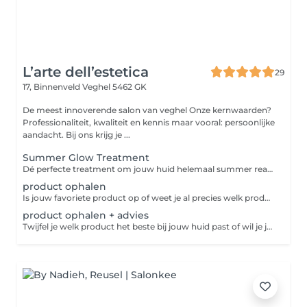
L’arte dell’estetica
29
17, Binnenveld
Veghel 5462 GK
De meest innoverende salon van veghel Onze kernwaarden?
Professionaliteit, kwaliteit en kennis maar vooral: persoonlijke
aandacht. Bij ons krijg je ...
Summer Glow Treatment
Dé perfecte treatment om jouw huid helemaal summer ready te maken! Deze behandeling is een compleet verzorgingspakket waarbij niet alleen het gezicht, maar ook de armen extra aandacht krijgen. We merken namelijk vaak dat, naarmate we ouder worden, de armen ook wat extra verzorging kunnen gebruiken. Daarom hebben we een treatment samengesteld die zorgt voor een mooie glow én verzorging van top tot teen. Wat kun je verwachten? Een complete HydroPeptide behandeling Verzorging voor zowel gezicht als armen Een prachtige frisse glow Ontspanning én huidverbetering in één behandeling En extra fijn: Je ontvangt de HydroPeptide Sun Slick SPF50 cadeau t.w.v. €38 Deze handige SPF stick is perfect voor onderweg, past makkelijk in je tas en is ideaal voor zowel gezicht als lichaam.
product ophalen
Is jouw favoriete product op of weet je al precies welk product je wilt aanschaffen? Boek dan deze afspraak. We leggen jouw producten voor je klaar, zodat je ze snel en gemakkelijk kunt ophalen. Ideaal als je geen advies nodig hebt en precies weet wat je zoekt.
product ophalen + advies
Twijfel je welk product het beste bij jouw huid past of wil je jouw huidverzorgingsroutine opnieuw bekijken? Boek dan deze afspraak. Tijdens een persoonlijk advies kijken we samen naar de behoeften van jouw huid en adviseren we de producten die het beste aansluiten. Zo ga je naar huis met een routine die écht bij jou past.