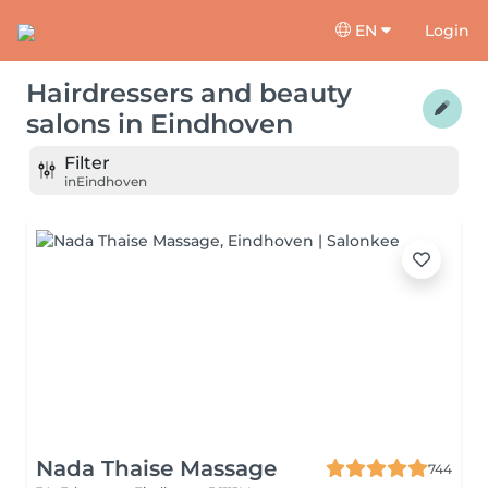
EN
Login
Hairdressers and beauty
salons
in
Eindhoven
Filter
in
Eindhoven
Nada Thaise Massage
744