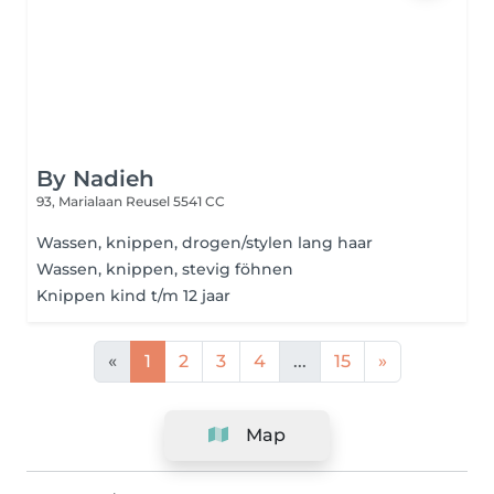
By Nadieh
93, Marialaan
Reusel 5541 CC
Wassen, knippen, drogen/stylen lang haar
Wassen, knippen, stevig föhnen
Knippen kind t/m 12 jaar
«
1
2
3
4
...
15
»
Map