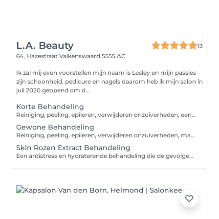
L.A. Beauty
13
64, Hazestraat
Valkenswaard 5555 AC
Ik zal mij even voorstellen mijn naam is Lesley en mijn passies
zijn schoonheid, pedicure en nagels daarom heb ik mijn salon in
juli 2020 geopend om d...
Korte Behandeling
Reiniging, peeling, epileren, verwijderen onzuiverheden, een crème masker en een dagcrème. Je kunt kiezen uit hydraterend, anti-aging of zuiverend.
Gewone Behandeling
Reiniging, peeling, epileren, verwijderen onzuiverheden, massage, een crème masker en een dagcrème. Je kunt kiezen uit hydraterend, anti-aging of zuiverend.
Skin Rozen Extract Behandeling
Een antistress en hydraterende behandeling die de gevolgen van emotionele stress neutraliseert, de huid hydrateert, verzacht en brengt comfort aan de gestresseerde huid.