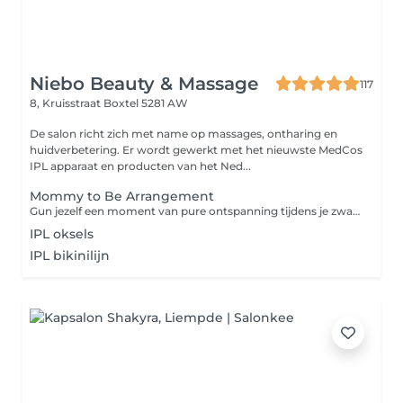
Niebo Beauty & Massage
117
8, Kruisstraat
Boxtel 5281 AW
De salon richt zich met name op massages, ontharing en
huidverbetering. Er wordt gewerkt met het nieuwste MedCos
IPL apparaat en producten van het Ned...
Mommy to Be Arrangement
Gun jezelf een moment van pure ontspanning tijdens je zwangerschap met ons speciaal samengestelde Mommy to Be Arrangement. Dit verwenmoment is volledig afgestemd op de behoeften van aanstaande moeders. Je geniet van een 45 minuten durende gezichtsbehandeling, waarbij je huid intens wordt verzorgd en gehydrateerd met milde, veilige producten. Aansluitend volgt een 45 minuten ontspanningsmassage, uitgevoerd in buikligging op een speciale zwangerschapsbank van Bellezi. Deze unieke bank is ontworpen om jouw lichaam optimaal te ondersteunen, zodat je comfortabel en veilig kunt ontspannen. Dit arrangement helpt spanning te verminderen, stimuleert de doorbloeding en zorgt ervoor dat je even helemaal tot rust komt een waardevol moment voor jou én je baby. Ontspannen, verzorgen en genieten in alle comfort tijdens je zwangerschap.
IPL oksels
IPL bikinilijn