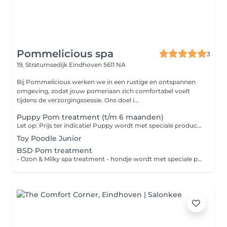
Pommelicious spa
3
19, Stratumsedijk
Eindhoven 5611 NA
Bij Pommelicious werken we in een rustige en ontspannen
omgeving, zodat jouw pomeriaan zich comfortabel voelt
tijdens de verzorgingssessie. Ons doel i...
Puppy Pom treatment (t/m 6 maanden)
Let op: Prijs ter indicatie! Puppy wordt met speciale producten gewassen, afgestemd op de behoefte van de vacht. - heerlijke föhn beurt met ionen föhn - uitgekamd, klit vrij gemaakt - nageltjes knippen - pootjes in model knippen - oortjes in model knippen - kontje wordt geknipt ivm ontlasting
Toy Poodle Junior
BSD Pom treatment
- Ozon & Milky spa treatment - hondje wordt met speciale producten gewassen, afgestemd op het herstellen van de vacht - intensief voedend masker - heerlijke föhn beurt met ionen föhn - uitgekamd, klit vrij gemaakt