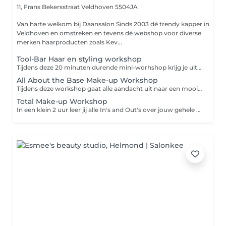
11, Frans Bekersstraat
Veldhoven 5504JA
Van harte welkom bij Daansalon Sinds 2003 dé trendy kapper in
Veldhoven en omstreken en tevens dé webshop voor diverse
merken haarproducten zoals Kev...
Tool-Bar Haar en styling workshop
Tijdens deze 20 minuten durende mini-worhshop krijg je uitleg over verschillende warmtetools en hoe je deze op de juiste manier gebruikt. Tevens is er tijd om deze bij jezelf of een Doll-Head uit te proberen. Voor deze workshop wordt is een vooraf betaling verplicht, hiervoor wordt automatisch contact met u opgenomen.
All About the Base Make-up Workshop
Tijdens deze workshop gaat alle aandacht uit naar een mooie huidmake-up. Leer alles over de basis van huid-verbeterende en beschermende minerale make-up van Bellapierre en/ of Pupa milano het aanbrengen hiervan. Alles wordt stap voor stap uitgelegd waarna je natuurlijk zelf aan de slag gaat met het het aanbrengen hiervan. Voor deze workshop wordt is een vooraf betaling verplicht, hiervoor wordt automatisch contact met u opgenomen.
Total Make-up Workshop
In een klein 2 uur leer jij alle In's and Out's over jouw gehele make-up routine en hoe je deze zelf kunt toepassen. Geheel persoonlijk en op maat op jou wensen, huidtype en kleurtype afgestemd. Je kunt kiezen uit gewone of make-up op basis van mineralen of zelf een combinatie hiervan. Voor deze workshop wordt is een vooraf betaling verplicht, hiervoor wordt automatisch contact met u opgenomen.