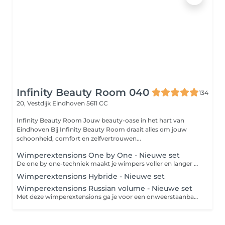
Infinity Beauty Room 040
134
20, Vestdijk
Eindhoven 5611 CC
Infinity Beauty Room Jouw beauty-oase in het hart van
Eindhoven Bij Infinity Beauty Room draait alles om jouw
schoonheid, comfort en zelfvertrouwen...
Wimperextensions One by One - Nieuwe set
De one by one-techniek maakt je wimpers voller en langer en zorgt voor een natuurlijk effect. Op iedere wimper wordt één nepwimper aangebracht.
Wimperextensions Hybride - Nieuwe set
Wimperextensions Russian volume - Nieuwe set
Met deze wimperextensions ga je voor een onweerstaanbaar opvallende blik. Op elke wimper worden 2 à 6 nepwimpers geplakt, waardoor je wimpers extreem voller en langer worden.