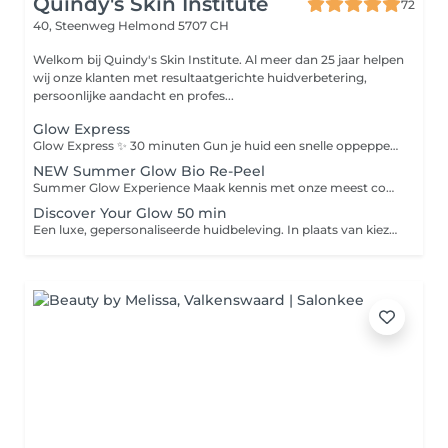
Quindy's Skin Institute
72
40, Steenweg
Helmond 5707 CH
Welkom bij Quindy's Skin Institute. Al meer dan 25 jaar helpen
wij onze klanten met resultaatgerichte huidverbetering,
persoonlijke aandacht en profes...
Glow Express
Glow Express ✨ 30 minuten Gun je huid een snelle oppepper met de Glow Express. Deze behandeling is ideaal als onderhoud, voor een speciale gelegenheid of wanneer je huid behoefte heeft aan een frisse boost. De behandeling bestaat uit: Dieptereiniging Milde peeling Verzorgend masker Beauty Angel lichtbehandeling Afsluitende verzorging Na afloop voelt je huid fris, verzorgd en straalt ze met een gezonde glow. Glow Express Deluxe ✨ 45 minuten De Glow Express Deluxe biedt alles van de Glow Express, aangevuld met een intensieve bindweefselmassage voor extra aandacht en huidverbetering. Deze massage stimuleert de doorbloeding, ondersteunt de huidstructuur en geeft de huid een frisse, stevige uitstraling. De behandeling bestaat uit: Dieptereiniging Milde peeling Bindweefselmassage Verzorgend masker Beauty Angel lichtbehandeling Afsluitende verzorging Een complete boost voor de huid, waarbij ontspanning en huidverbetering samenkomen voor een gezonde, stralende uitstraling.
NEW Summer Glow Bio Re-Peel
Summer Glow Experience Maak kennis met onze meest complete zomerbehandeling voor een frisse, stevige en stralende huid. Tijdens de Summer Glow Experience combineren we de huidvernieuwende werking van BioRePeel met een intensieve bindweefselmassage onze cooling globes en een ontspannend LED-lichtmasker. Deze krachtige combinatie stimuleert de huidvernieuwing, activeert de doorbloeding, ondersteunt de collageenaanmaak en zorgt voor een gezonde, natuurlijke glow. Afgestemd op jouw huidtype werken we met de hoogwaardige producten van LABAREAU of Natura Bissé voor een optimaal resultaat. Resultaat: Direct een frisse en stralende uitstraling Verfijnde huidstructuur en poriën Meer stevigheid en elasticiteit Intensieve hydratatie en herstel Een gezonde summer glow zonder downtime De perfecte behandeling voor wie zichtbaar resultaat én een moment van luxe wil ervaren.
Discover Your Glow 50 min
Een luxe, gepersonaliseerde huidbeleving. In plaats van kiezen uit losse behandelingen, kies je bij ons alleen jouw behandeltijd. Wij stemmen elke behandeling volledig af op wat jouw huid op dat moment nodig heeft. Jij ontspant. Wij creëren jouw perfecte glow.