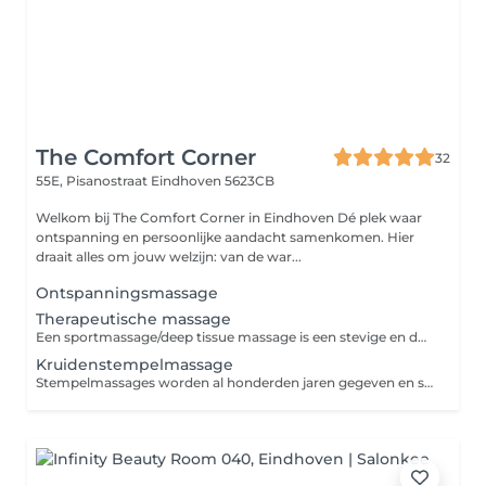
The Comfort Corner
32
55E, Pisanostraat
Eindhoven 5623CB
Welkom bij The Comfort Corner in Eindhoven Dé plek waar
ontspanning en persoonlijke aandacht samenkomen. Hier
draait alles om jouw welzijn: van de war...
Ontspanningsmassage
Therapeutische massage
Een sportmassage/deep tissue massage is een stevige en doelgerichte massage die helpt om je spieren te ontspannen, spierspanning te verminderen en je lichaam sneller te laten herstellen. Of je nu een fanatieke sporter bent of gewoon last hebt van stijve spieren, deze massage stimuleert de doorbloeding, helpt afvalstoffen af te voeren en vermindert spierpijn. Perfect vóór of na een training, of gewoon als je lichaam wat extra aandacht nodig heeft. Gun je spieren de zorg die ze verdienen en voel je weer soepel en energiek!
Kruidenstempelmassage
Stempelmassages worden al honderden jaren gegeven en staan bekend om hun vermogen je spieren te helpen ontspannen en je lichaam te detoxen. Je wordt gemasseerd met verwarmde linnen zakjes, gevuld met speciaal geselecteerde kruiden. Dit zorgt voor ontspanning terwijl tegelijkertijd ook de bloedsomloop wordt gestimuleerd om afvalstoffen gemakkelijker te laten afvoeren.