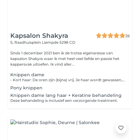
Kapsalon Shakyra
26
5, Raadhuisplein
Liempde 5298 CD
Sinds 1 december 2021 ben ik de trotse eigenaresse van
kapsalon Shakyra waar ik met heel veel liefde en passie het
kappersvak uitoefen. Ik vind aller...
Knippen dame
- Kort haar: De oren zijn (bijna) vrij. Je haar wordt gewassen, geknipt en gedroogd. - Lang haar en boblijn pakket 'mooi' : Je haar wordt gewassen, geknipt en droog geblazen. - Lang haar en boblijn pakket 'mooier' : Je haar wordt gewassen, geknipt en gedroogd naar wens. - Lang haar en boblijn pakket 'mooist' : Je haar wordt gewassen met wasmassage, inclusief een haarmasker, je wordt geknipt en gedroogd naar wens.
Pony knippen
Knippen dame lang haar + Keratine behandeling
Deze behandeling is inclusief een verzorgende treatment.