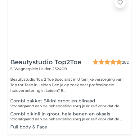
Beautystudio Top2Toe
282
5, Wagnerplein
Leiden 2324GB
Beautystudio Top 2 Toe Specialist in Uiterlijke verzorging van
Top tot Teen in Leiden Ben je op zoek naar professionele
huidverbetering in Leiden? B...
Combi pakket Bikini groot en bilnaad
Voorafgaand aan de behandeling zorg je er zelf voor dat de huid gladgeschoren is (maximaal 24 uur van te voren). In onze kliniek wordt je huidtype bepaalt en je gezondheid besproken. Gemiddeld zijn er 6 behandelingen nodig om geheel haarvrij te zijn daarom onze pakketprijs 5(+1 gratis) <div>U heeft een afspraak gemaakt voor definitief ontharen.<br>Indien dit uw eerste afspraak is bij onze behandelaars dient er een intake vooraf geboekt te zijn.<br> <br>let op u dient te gewenste te behandelen zone uiterlijk 24 uur voor de afsprak geschoren te hebben, indien dit niet het geval is kunnen wij niet behandelen.<br> <br>Intieme zones dienen gewassen te zijn vlak voor u naar de afspraak komt en in de tussentijd geen gebruik maken van het toilet! Wij behandelen geen intieme zones tijdens menstruatie u dient de afspraak dan conform ons annuleringsbeleid te verplaatsen</div>
Combi bikinilijn groot, hele benen en oksels
Voorafgaand aan de behandeling zorg je er zelf voor dat de huid gladgeschoren is (maximaal 24 uur van te voren). In onze kliniek wordt je huidtype bepaalt en je gezondheid besproken. Gemiddeld zijn er 6 behandelingen nodig om geheel haarvrij te zijn daarom onze pakketprijs 5(+1 gratis) <div>U heeft een afspraak gemaakt voor definitief ontharen.<br>Indien dit uw eerste afspraak is bij onze behandelaars dient er een intake vooraf geboekt te zijn.<br> <br>let op u dient te gewenste te behandelen zone uiterlijk 24 uur voor de afsprak geschoren te hebben, indien dit niet het geval is kunnen wij niet behandelen.<br> <br>Intieme zones dienen gewassen te zijn vlak voor u naar de afspraak komt en in de tussentijd geen gebruik maken van het toilet! Wij behandelen geen intieme zones tijdens menstruatie u dient de afspraak dan conform ons annuleringsbeleid te verplaatsen</div>
Full body & Face