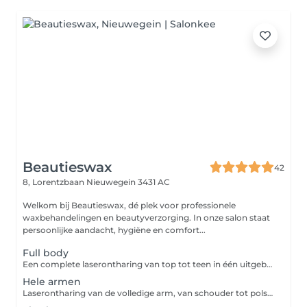
Beautieswax
42
8, Lorentzbaan
Nieuwegein 3431 AC
Welkom bij Beautieswax, dé plek voor professionele
waxbehandelingen en beautyverzorging. In onze salon staat
persoonlijke aandacht, hygiëne en comfort...
Full body
Een complete laserontharing van top tot teen in één uitgebreide sessie. We behandelen alle gewenste zones - hele armen, hele benen, buik, rug, billen en oksels - met professionele laserapparatuur die de haarwortel gericht uitschakelt. Ideaal voor wie in één keer overal blijvend van ongewenste haargroei af wil, met zichtbaar resultaat na een aantal behandelingen.
Hele armen
Laserontharing van de volledige arm, van schouder tot pols. De laser schakelt de haarwortel gericht uit, waardoor de haargroei na meerdere sessies duidelijk vermindert. Zo geniet je van een gladde huid zonder dagelijks scheren of waxen.