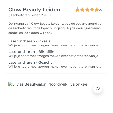
Glow Beauty Leiden
228
1, Eschertoren
Leiden 2316ET
De ingang van Glow Beauty Leiden zit op de begane grond van
de Eschertoren (rode loper bij ingang). Bij de deur graag even
aanbellen, dan doen wij ope...
Laserontharen - Oksels
Wil je je nooit meer zorgen maken over het ontharen van je benen, oksels, bikinilijn, etc.? Dan is laserontharen de oplossing! Laseren is een ontharingsmethode waarbij de haren definitief worden verwijderd. Tijdens een laserbehandeling wordt er een zeer krachtige lichtstraal uitgezonden waardoor de haarzakjes vernietigd worden. De haarzakjes zijn vernietigd na 6 tot 10 laserbehandelingen. Het resultaat is een definitieve zijdezachte huid!
Laserontharen - Bikinilijn
Wil je je nooit meer zorgen maken over het ontharen van je benen, oksels, bikinilijn, etc.? Dan is laserontharen de oplossing! Laseren is een ontharingsmethode waarbij de haren definitief worden verwijderd. Tijdens een laserbehandeling wordt er een zeer krachtige lichtstraal uitgezonden waardoor de haarzakjes vernietigd worden. De haarzakjes zijn vernietigd na 6 tot 10 laserbehandelingen. Het resultaat is een definitieve zijdezachte huid!
Laserontharen - Gezicht
Wil je je nooit meer zorgen maken over het ontharen van je gezicht? Dan is laserontharen de oplossing! Laseren is een ontharingsmethode waarbij de haren definitief worden verwijderd. Tijdens een laserbehandeling wordt er een zeer krachtige lichtstraal uitgezonden waardoor de haarzakjes vernietigd worden. De haarzakjes zijn vernietigd na 6 tot 10 laserbehandelingen. Tijdens de IPL behandeling met de Adena worden de haarzakjes vernietigd door middel van lichtpulsen. Dit gebeurt heel nauwkeurig door opname van het licht in de pigmenten van de haarwortel en zonder andere huidstructuren te beschadigen. De huid wordt schoongemaakt, er wordt een hypoallergene gel aangebracht en de ogen worden afgeschermd. Vervolgens wordt de laserkop op de huid geplaatst en worden er pulsen afgegeven. Deze voelen aan als speldenprikken, de ene iets heviger dan de ander. Desgewenst kan er met verdoving gewerkt worden. Hoe gaat de behandeling in zijn werk? Haren kunnen in verschillende fasen zitten. De groeifase, de overgangsfase en de rustfase. Haren in de groeifase worden effectief behandeld tijdens een behandeling. Het is echter zo dat haren zich niet allemaal tegelijk in hetzelfde stadium bevinden, dit is vanaf de buitenkant helaas niet te zien. Om die reden zijn meerdere behandelingen nodig. Gemiddeld zijn 6 tot 8 behandelingen voldoende. De tijd tussen de behandelingen is afhankelijk van het behandelgebied. Voor het gelaat is dit meestal 5 tot 6 weken en voor het lichaam ongeveer 8 weken. Deze behandeling kan indien gewenst ook gecombineerd worden met bijvoorbeeld een chemische peeling.