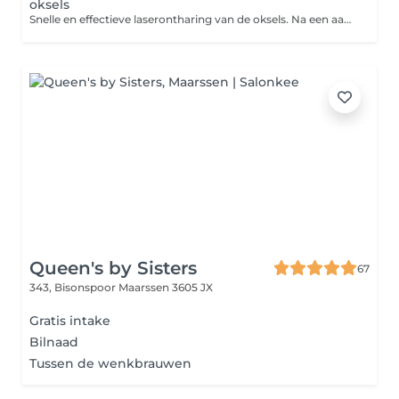
oksels
Snelle en effectieve laserontharing van de oksels. Na een aantal behandelingen merk je een duidelijke afname van de haargroei, voor een fris en glad gevoel zonder irritatie door scheren.
Queen's by Sisters
67
343, Bisonspoor
Maarssen 3605 JX
Gratis intake
Bilnaad
Tussen de wenkbrauwen