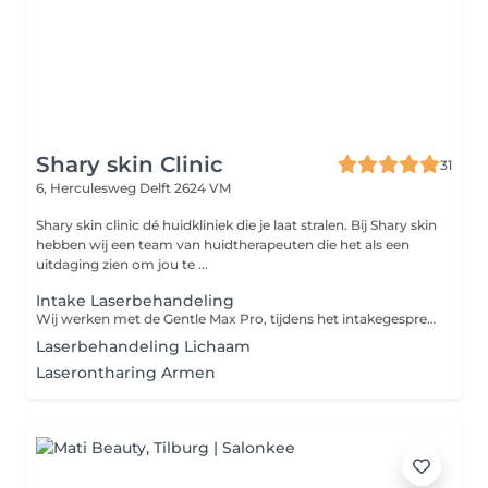
Shary skin Clinic
31
6, Herculesweg
Delft 2624 VM
Shary skin clinic dé huidkliniek die je laat stralen. Bij Shary skin
hebben wij een team van huidtherapeuten die het als een
uitdaging zien om jou te ...
Intake Laserbehandeling
Wij werken met de Gentle Max Pro, tijdens het intakegesprek zullen wij bespreken of uw ongewenste haargroei behandeld kan worden. Vervolgens zullen wij samen met u een behandelplan opstellen.
Laserbehandeling Lichaam
Laserontharing Armen