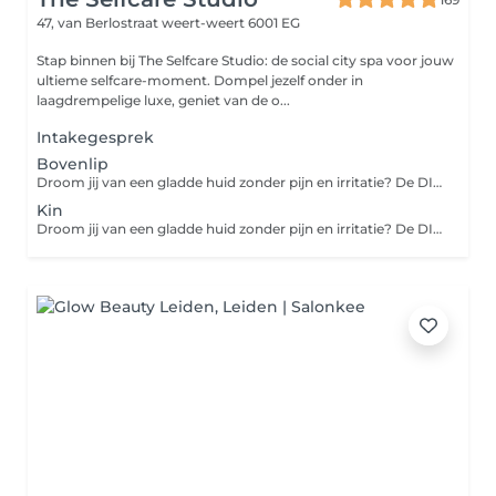
47, van Berlostraat
weert-weert 6001 EG
Stap binnen bij The Selfcare Studio: de social city spa voor jouw
ultieme selfcare-moment. Dompel jezelf onder in
laagdrempelige luxe, geniet van de o...
Intakegesprek
Bovenlip
Droom jij van een gladde huid zonder pijn en irritatie? De DIODE ICE LASER gebruikt een laserstraal die diep in de huid doordringt en de haarzakjes doelgericht vernietigt. De behandeling is veilig, pijnloos en snel. Prijzen zijn per sessie. Het aantal benodigde sessies verschilt per type huid. Gemiddeld is dit tussen de 8-14 sessies. Kijk voor contra-indicaties, voor- en nazorg op onze website.
Kin
Droom jij van een gladde huid zonder pijn en irritatie? De DIODE ICE LASER gebruikt een laserstraal die diep in de huid doordringt en de haarzakjes doelgericht vernietigt. De behandeling is veilig, pijnloos en snel. Prijzen zijn per sessie. Het aantal benodigde sessies verschilt per type huid. Gemiddeld is dit tussen de 8-14 sessies. Kijk voor contra-indicaties, voor- en nazorg op onze website.