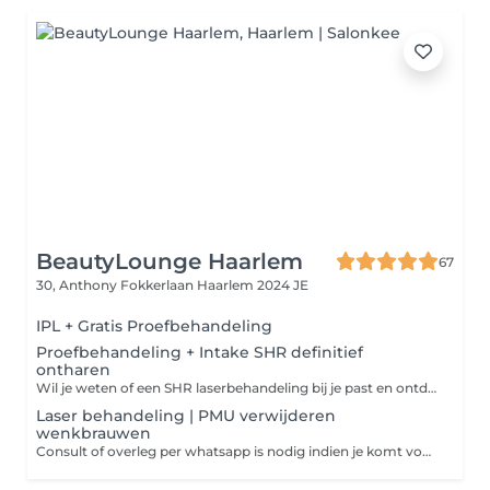
BeautyLounge Haarlem
67
30, Anthony Fokkerlaan
Haarlem 2024 JE
IPL + Gratis Proefbehandeling
Proefbehandeling + Intake SHR definitief
ontharen
Wil je weten of een SHR laserbehandeling bij je past en ontdekken dat het inderdaad pijnloos is? Maak dan een afspraak voor een gratis proefbehandeling en stel al je vragen voor meer informatie.
Laser behandeling | PMU verwijderen
wenkbrauwen
Consult of overleg per whatsapp is nodig indien je komt voor de eerste behandeling