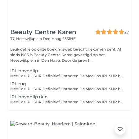
Beauty Centre Karen
27
77, Heeswijkplein
Den Haag 2531HE
Leuk dat je op onze boekingsweb terecht gekomen bent. Al
sinds 1985 is Beauty Centre Karen gevestigd op het
Heeswijkplein in Den Haag. Door de jaren h...
IPL bovenlip
MedCos IPL SHR Definitief Ontharen De MedCos IPL SHR behandeling is een veilige en effectieve manier om ongewenste haargroei duurzaam te verminderen. Met geavanceerde lichttechnologie worden haarzakjes nauwkeurig behandeld, waardoor haargroei aanzienlijk afneemt en de huid glad en verzorgd blijft. Geschikt voor verschillende huidtypes en gebieden, voor een langdurig haarvrije, zachte huid.
IPL rug
MedCos IPL SHR Definitief Ontharen De MedCos IPL SHR behandeling is een veilige en effectieve manier om ongewenste haargroei duurzaam te verminderen. Met geavanceerde lichttechnologie worden haarzakjes nauwkeurig behandeld, waardoor haargroei aanzienlijk afneemt en de huid glad en verzorgd blijft. Geschikt voor verschillende huidtypes en gebieden, voor een langdurig haarvrije, zachte huid.
IPL bovenlip+kin
MedCos IPL SHR Definitief Ontharen De MedCos IPL SHR behandeling is een veilige en effectieve manier om ongewenste haargroei duurzaam te verminderen. Met geavanceerde lichttechnologie worden haarzakjes nauwkeurig behandeld, waardoor haargroei aanzienlijk afneemt en de huid glad en verzorgd blijft. Geschikt voor verschillende huidtypes en gebieden, voor een langdurig haarvrije, zachte huid.