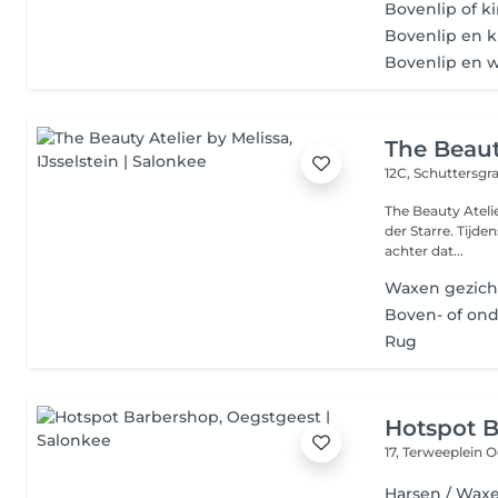
Bovenlip of k
Bovenlip en 
Bovenlip en 
The Beaut
12C, Schuttersgr
The Beauty Ateli
der Starre. Tijde
achter dat...
Waxen gezich
Boven- of on
Rug
Hotspot 
17, Terweeplein
O
Harsen / Wax