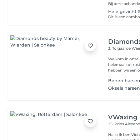
Hele gezicht
Diamonds
3, Tolgaarde
Wie
Welkom in onze sa
helemaal tot rus
hebben wij een o
Benen harse
Oksels harse
VWaxing
25, Prins Alexan
Hallo Ik ben Vict