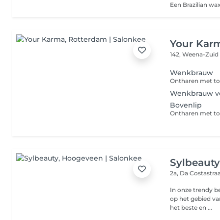
Your Kar
142, Weena-Zui
Wenkbrauw
Ontharen met tou
Wenkbrauw v
Bovenlip
Ontharen met t
Sylbeaut
2a, Da Costastra
In onze trendy be
op het gebied va
het beste en ...