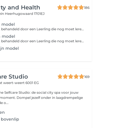
ty and Health
186
ein
Heerhugowaard 1701EJ
 model
LET OP! Je wordt behandeld door een Leerling die nog moet leren dus verwacht geen perfectie en heb wat geduld!
 model
LET OP! Je wordt behandeld door een Leerling die nog moet leren dus verwacht geen perfectie en heb wat geduld!
ijn model
are Studio
169
at
weert-weert 6001 EG
he Selfcare Studio: de social city spa voor jouw
-moment. Dompel jezelf onder in laagdrempelige
e o...
sen
 bovenlip