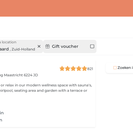
 location
Gift voucher
aard
,
Zuid-Holland
Zoeken i
821
eg
Maastricht 6224 JD
or relax in our modern wellness space with sauna's,
irlpool, seating area and garden with a terrace or
in
in