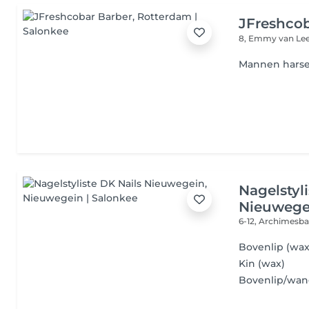
JFreshcob
8, Emmy van Le
Mannen harse
Nagelstyl
Nieuwege
6-12, Archimesb
Bovenlip (wax
Kin (wax)
Bovenlip/wan