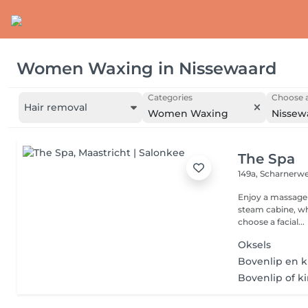
Women Waxing
in
Nissewaard
Categories
Choose a
Hair removal
Women Waxing
Nissew
The Spa
149a, Scharnerw
Enjoy a massage 
steam cabine, wh
choose a facial...
Oksels
Bovenlip en k
Bovenlip of k