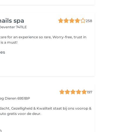
ails spa
258
Deventer 7411LE
care for an experience so rare, Worry-free, trust in
 is a must!
ces
197
weg
Dieren 6951BP
acht, Gezelligheid & Kwaliteit staat bij ons voorop &
uto gratis voor de deur.
n