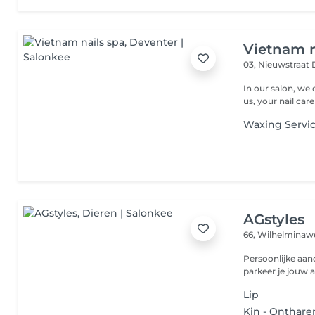
Vietnam n
03, Nieuwstraat
In our salon, we 
us, your nail care
Waxing Servi
AGstyles
66, Wilhelmina
Persoonlijke aand
parkeer je jouw a
Lip
Kin - Onthare