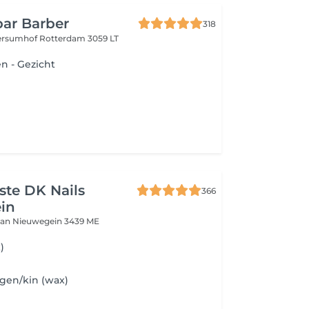
ar Barber
318
ersumhof
Rotterdam 3059 LT
n - Gezicht
iste DK Nails
366
in
aan
Nieuwegein 3439 ME
)
gen/kin (wax)