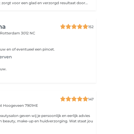
Een Brazilian wax zorgt voor een glad en verzorgd resultaat doordat al het haar in de schaamstreek wordt verwijderd. We werken met zorg en precisie, zodat de behandeling zo comfortabel mogelijk verloopt. Het resultaat: een zachte huid die wekenlang mooi glad blijft.
ma
152
d
Rotterdam 3012 NC
w en of eventueel een pincet.
erven
ouw.
y
147
at
Hoogeveen 7901HE
autysalon geven wij je persoonlijk en eerlijk advies
n beauty, make-up en huidverzorging. Wat staat jou