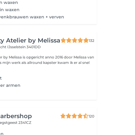
in waxen
kin waxen
wenkbrauwen waxen + verven
y Atelier by Melissa
132
acht
IJsselstein 3401DD
er by Melissa is opgericht anno 2016 door Melissa van
ns mijn werk als allround kapster kwam ik er al snel
t
der armen
Barbershop
120
egstgeest 2341CZ
en