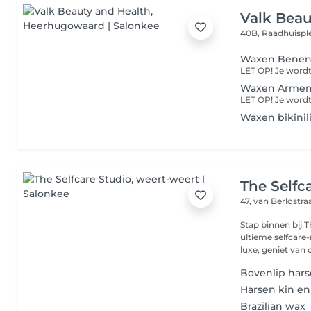
Valk Beau
40B, Raadhuispl
Waxen Benen
Waxen Armen
Waxen bikinil
The Selfc
47, van Berlostra
Stap binnen bij T
ultieme selfcare
luxe, geniet van d
Bovenlip har
Harsen kin en
Brazilian wax