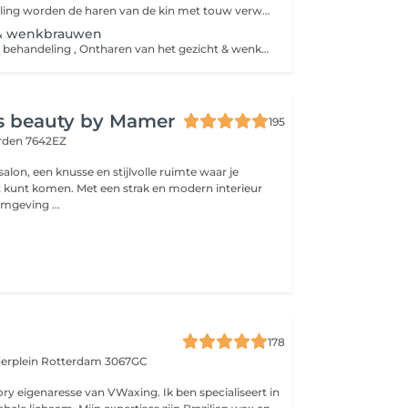
Bij deze behandeling worden de haren van de kin met touw verwijderd zodat ook alle donsharen worden mee verwijderd voor een glad resultaat.
 & wenkbrauwen
Dit is een combo behandeling , Ontharen van het gezicht & wenkbrauwen epileren. De haren van het gezicht worden met touw verwijderd zodat ook alle donsharen worden mee verwijderd voor een glad resultaat van het gezicht. Daarna ontharen we de ongewenste haartjes bij de wenkbrauwen met touw en pincet. Ook worden je wenkbrauwen in vorm gebracht die het beste bij jouw gezicht past en/of die je graag wilt.
 beauty by Mamer
195
rden 7642EZ
lon, een knusse en stijlvolle ruimte waar je
t kunt komen. Met een strak en modern interieur
mgeving ...
n
n
178
derplein
Rotterdam 3067GC
ory eigenaresse van VWaxing. Ik ben specialiseert in