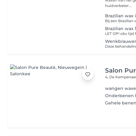
waxen van het geh
huidverbeter...
Brazilian wax 
Brazilian wax 
Wenkbrauwen
Salon Pur
4, De Kempenae
wangen wax
Onderbenen 
Gehele benen